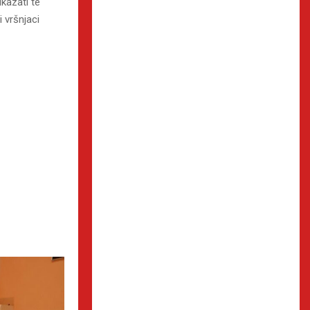
kazati te
i vršnjaci