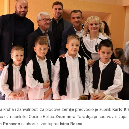
a kruha i zahvalnosti za plodove zemlje predvodio je župnik
Karlo Kr
su uz načelnika Općine Belica
Zvonimira Taradija
prisustvovali žup
ja Posavec
i saborski zastupnik
Ivica Baksa.