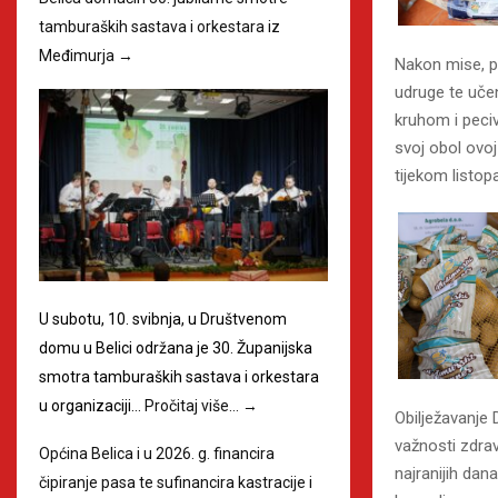
tamburaških sastava i orkestara iz
Međimurja
→
Nakon mise, p
udruge te uče
kruhom i pecivi
svoj obol ovoj
tijekom listop
U subotu, 10. svibnja, u Društvenom
domu u Belici održana je 30. Županijska
smotra tamburaških sastava i orkestara
u organizaciji…
Pročitaj više…
→
Obilježavanje 
važnosti zdrav
Općina Belica i u 2026. g. financira
najranijih dan
čipiranje pasa te sufinancira kastracije i