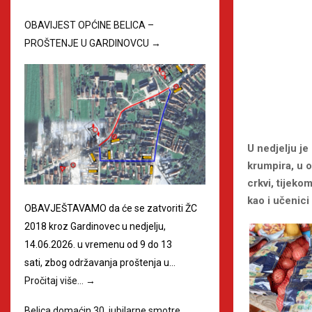
OBAVIJEST OPĆINE BELICA –
PROŠTENJE U GARDINOVCU
→
U nedjelju je
krumpira, u 
crkvi, tijekom
kao i učenici
OBAVJEŠTAVAMO da će se zatvoriti ŽC
2018 kroz Gardinovec u nedjelju,
14.06.2026. u vremenu od 9 do 13
sati, zbog održavanja proštenja u…
Pročitaj više…
→
Belica domaćin 30. jubilarne smotre