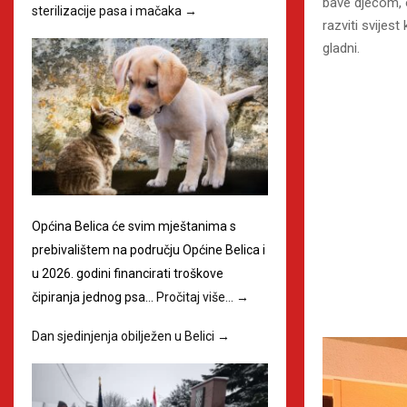
bave djecom, 
sterilizacije pasa i mačaka
→
razviti svijes
gladni.
Općina Belica će svim mještanima s
prebivalištem na području Općine Belica i
u 2026. godini financirati troškove
čipiranja jednog psa…
Pročitaj više…
→
Dan sjedinjenja obilježen u Belici
→