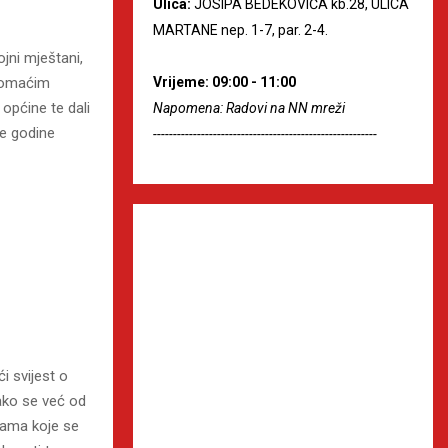
Ulica:
JOSIPA BEDEKOVIĆA kb.28, ULICA
MARTANE nep. 1-7, par. 2-4.
jni mještani,
Vrijeme: 09:00 - 11:00
 domaćim
 općine te dali
Napomena: Radovi na NN mreži
ke godine
--------------------------------------------------------
i svijest o
Tako se već od
ijama koje se