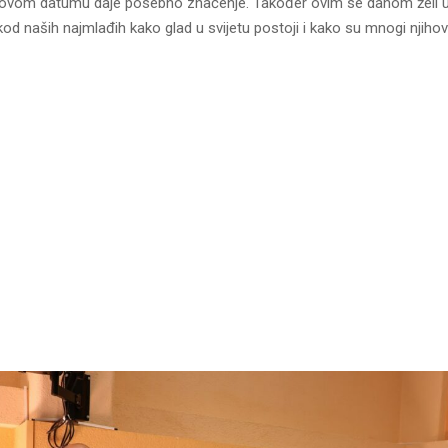
ovom datumu daje posebno značenje. Također ovim se danom želi u
t kod naših najmlađih kako glad u svijetu postoji i kako su mnogi njihov