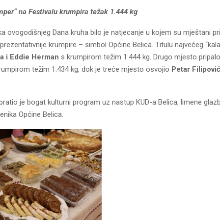
mper“ na Festivalu krumpira težak 1.444 kg
a ovogodišnjeg Dana kruha bilo je natjecanje u kojem su mještani prija
eprezentativnije krumpire – simbol Općine Belica. Titulu najvećeg “ka
a i Eddie Herman
s krumpirom težim 1.444 kg. Drugo mjesto pripalo
rumpirom težim 1.434 kg, dok je treće mjesto osvojio
Petar Filipovi
 pratio je bogat kulturni program uz nastup KUD-a Belica, limene glazb
enika Općine Belica.