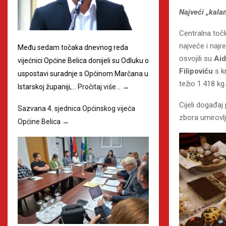
Najveći „kala
Centralna točk
najveće i najr
Među sedam točaka dnevnog reda
osvojili su
Aid
vijećnici Općine Belica donijeli su Odluku o
Filipoviću
s k
uspostavi suradnje s Općinom Marčana u
težio 1.418 kg.
Istarskoj županiji,…
Pročitaj više…
→
Cijeli događaj
Sazvana 4. sjednica Općinskog vijeća
zbora umirovlj
Općine Belica
→