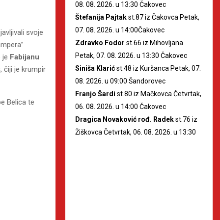
08. 08. 2026. u 13:30 Čakovec
Štefanija Pajtak
st.87 iz Čakovca Petak,
07. 08. 2026. u 14:00Čakovec
vljivali svoje
Zdravko Fodor
st.66 iz Mihovljana
lampera”
Petak, 07. 08. 2026. u 13:30 Čakovec
 je
Fabijanu
Siniša Klarić
st.48 iz Kuršanca Petak, 07.
ć
, čiji je krumpir
08. 2026. u 09:00 Šandorovec
Franjo Šardi
st.80 iz Mačkovca Četvrtak,
e Belica te
06. 08. 2026. u 14:00 Čakovec
Dragica Novaković rođ. Radek
st.76 iz
Žiškovca Četvrtak, 06. 08. 2026. u 13:30