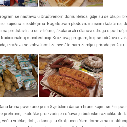
rogram se nastavio u Društvenom domu Belica, gdje su se okupili bro
nici zajedno s roditeljima. Bogatstvom plodova, mirisnim kolačima,
ma predstavili su se vrtićarci, školarci ali i članovi udruga s područja
 tradicionalnoj manifestaciji. Kroz ovaj program, koji se održava sva
ada, izražava se zahvalnost za sve što nam zemlja i priroda pružaju.
Dana kruha povezano je sa Svjetskim danom hrane kojim se želi podić
e prehrane, ekološke proizvodnje i očuvanju biološke raznolikosti. 
a, već u vrtićkoj dobi, a kasnije u školi, učeničkim domovima i instituc