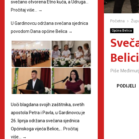
svečano otvorena Etno kuća, a Udruga…
Pročitaj više…
→
Početna
Župa
U Gardinovcu održana svečana sjednica
povodom Dana općine Belica
→
Općina Belica
Sveča
Belici
Piše
Međimurj
PODIJELI
Uoči blagdana svojih zaštitnika, svetih
apostola Petra i Pavla, u Gardinovcu je
26. lipnja održana svečana sjednica
Općinskoga vijeća Belice,…
Pročitaj
više…
→