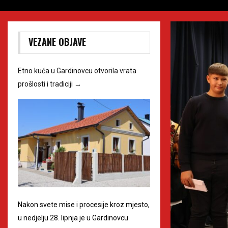
VEZANE OBJAVE
Etno kuća u Gardinovcu otvorila vrata
prošlosti i tradiciji
→
Nakon svete mise i procesije kroz mjesto,
u nedjelju 28. lipnja je u Gardinovcu