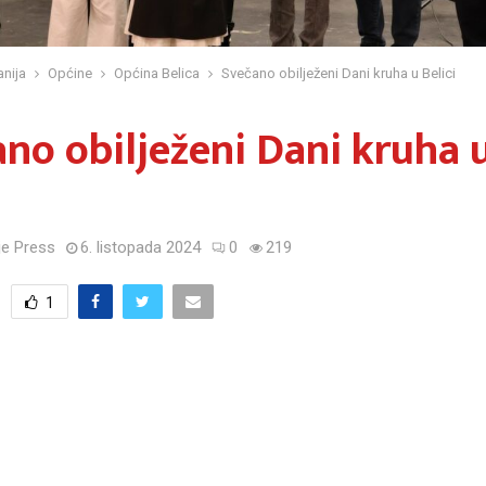
nija
Općine
Općina Belica
Svečano obilježeni Dani kruha u Belici
no obilježeni Dani kruha 
e Press
6. listopada 2024
0
219
1