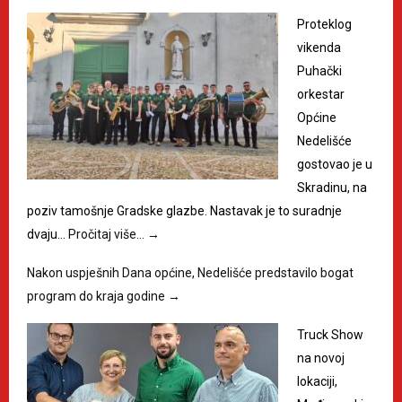
Proteklog
vikenda
Puhački
orkestar
Općine
Nedelišće
gostovao je u
Skradinu, na
poziv tamošnje Gradske glazbe. Nastavak je to suradnje
dvaju…
Pročitaj više…
→
Nakon uspješnih Dana općine, Nedelišće predstavilo bogat
program do kraja godine
→
Truck Show
na novoj
lokaciji,