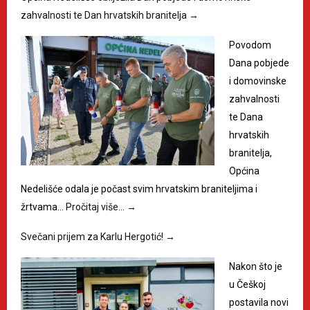
zahvalnosti te Dan hrvatskih branitelja
→
Povodom
Dana pobjede
i domovinske
zahvalnosti
te Dana
hrvatskih
branitelja,
Općina
Nedelišće odala je počast svim hrvatskim braniteljima i
žrtvama…
Pročitaj više…
→
Svečani prijem za Karlu Hergotić!
→
Nakon što je
u Češkoj
postavila novi