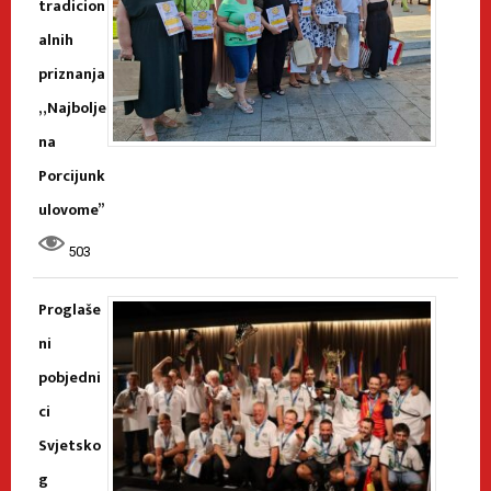
tradicion
alnih
priznanja
„Najbolje
na
Porcijunk
ulovome”
503
Proglaše
ni
pobjedni
ci
Svjetsko
g