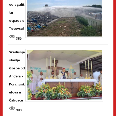
odlagališ
tu
otpada u
Totovcu!
386
Središnje
slavlje
Gospe od
Anđela –
Porcijunk
ulova u
Čakovcu
380