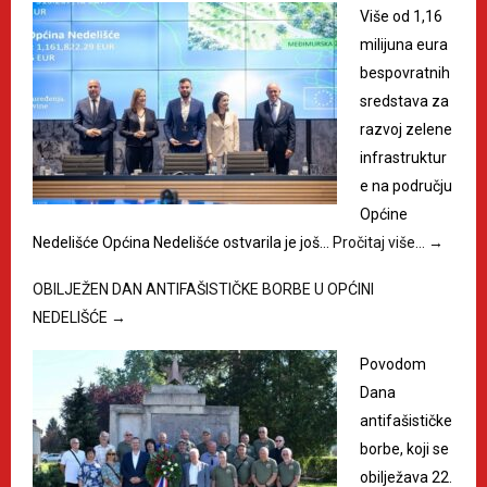
Više od 1,16
milijuna eura
bespovratnih
sredstava za
razvoj zelene
infrastruktur
e na području
Općine
Nedelišće Općina Nedelišće ostvarila je još…
Pročitaj više…
→
OBILJEŽEN DAN ANTIFAŠISTIČKE BORBE U OPĆINI
NEDELIŠĆE
→
Povodom
Dana
antifašističke
borbe, koji se
obilježava 22.