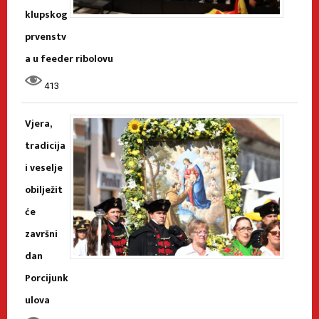
klupskog
prvenstv
a u feeder ribolovu
413
Vjera,
tradicija
i veselje
obilježit
će
završni
dan
Porcijunk
ulova