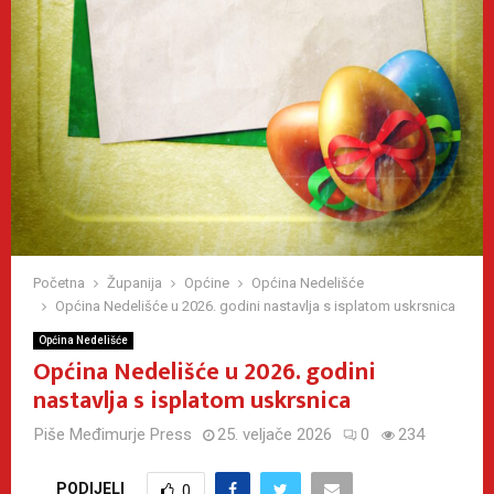
Početna
Županija
Općine
Općina Nedelišće
Općina Nedelišće u 2026. godini nastavlja s isplatom uskrsnica
Općina Nedelišće
Općina Nedelišće u 2026. godini
nastavlja s isplatom uskrsnica
Piše
Međimurje Press
25. veljače 2026
0
234
PODIJELI
0