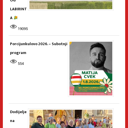
OG
LABIRINT
A
19095
Porcijunkulovo 2026. – Subotnji
program
554
Dodijelje
na