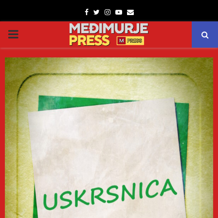
Facebook
Twitter
Instagram
Youtube
Email
PRIMARY
MENU