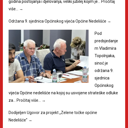
godina postojanja i djelovanja, veliki jubilej kojim je…
Pročitaj
više…
→
Održana 9. sjednica Općinskog vijeća Općine Nedelišće
→
Pod
predsjedanje
m Vladimira
Topolnjaka,
sinoć je
održana 9.
sjednica
Općinskog
vijeća Općine nedelišće na kojoj su usvojene strateške odluke
za…
Pročitaj više…
→
Dodijeljen Ugovor za projekt „Zelene točke općine
Nedelišće”
→