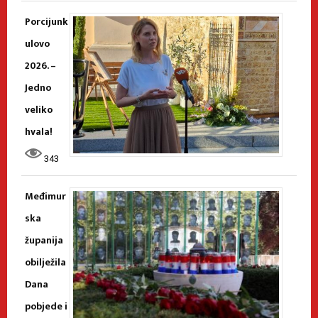
Porcijunk
ulovo
2026. –
Jedno
veliko
hvala!
343
Međimur
ska
županija
obilježila
Dana
pobjede i