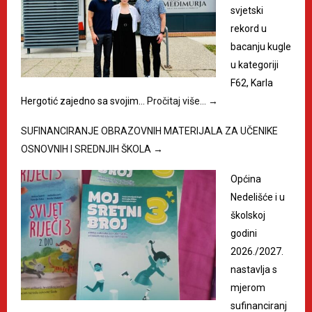
svjetski
rekord u
bacanju kugle
u kategoriji
F62, Karla
Hergotić zajedno sa svojim…
Pročitaj više…
→
SUFINANCIRANJE OBRAZOVNIH MATERIJALA ZA UČENIKE
OSNOVNIH I SREDNJIH ŠKOLA
→
Općina
Nedelišće i u
školskoj
godini
2026./2027.
nastavlja s
mjerom
sufinanciranj