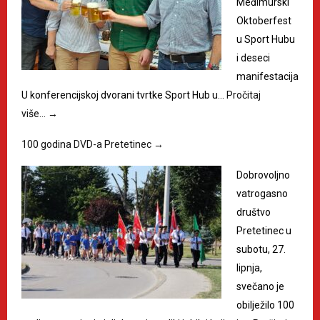
Međimurski
Oktoberfest
u Sport Hubu
i deseci
manifestacija
U konferencijskoj dvorani tvrtke Sport Hub u…
Pročitaj
više…
→
100 godina DVD-a Pretetinec
→
Dobrovoljno
vatrogasno
društvo
Pretetinec u
subotu, 27.
lipnja,
svečano je
obilježilo 100