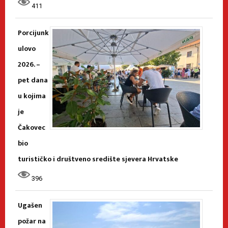
411
Porcijunk
ulovo
2026. –
pet dana
u kojima
je
Čakovec
bio
turističko i društveno središte sjevera Hrvatske
396
Ugašen
požar na