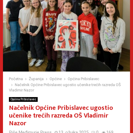
Početna
Županija
Općine
Općina Pribislavec
Načelnik Općine Pribislavec ugostio učenike trećih razreda OŠ
Vladimir Nazor
Općina Pribislavec
Načelnik Općine Pribislavec ugostio
učenike trećih razreda OŠ Vladimir
Nazor
Piše
Međimurje Press
13. ožujka 2025
0
169