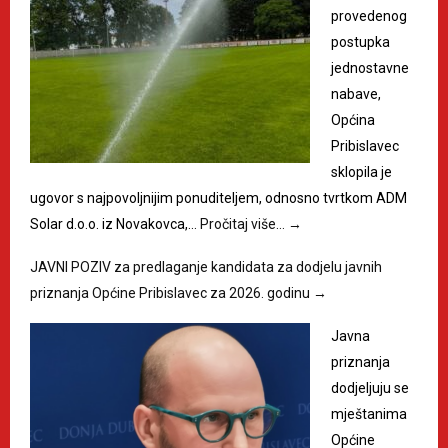
provedenog
postupka
jednostavne
nabave,
Općina
Pribislavec
sklopila je
ugovor s najpovoljnijim ponuditeljem, odnosno tvrtkom ADM
Solar d.o.o. iz Novakovca,…
Pročitaj više…
→
JAVNI POZIV za predlaganje kandidata za dodjelu javnih
priznanja Općine Pribislavec za 2026. godinu
→
Javna
priznanja
dodjeljuju se
mještanima
Općine