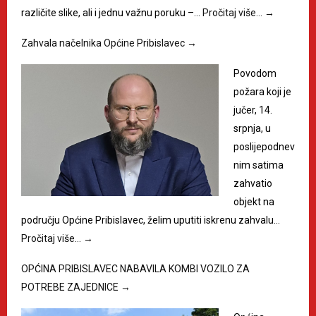
različite slike, ali i jednu važnu poruku –…
Pročitaj više…
→
Zahvala načelnika Općine Pribislavec
→
Povodom
požara koji je
jučer, 14.
srpnja, u
poslijepodnev
nim satima
zahvatio
objekt na
području Općine Pribislavec, želim uputiti iskrenu zahvalu…
Pročitaj više…
→
OPĆINA PRIBISLAVEC NABAVILA KOMBI VOZILO ZA
POTREBE ZAJEDNICE
→