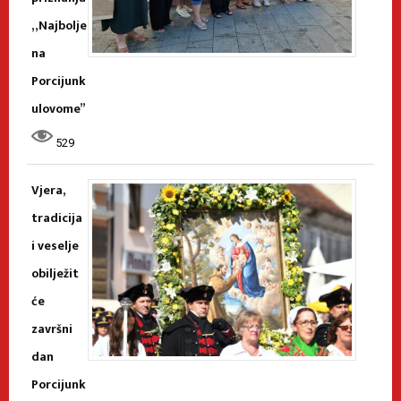
„Najbolje
na
Porcijunk
ulovome”
529
Vjera,
tradicija
i veselje
obilježit
će
završni
dan
Porcijunk