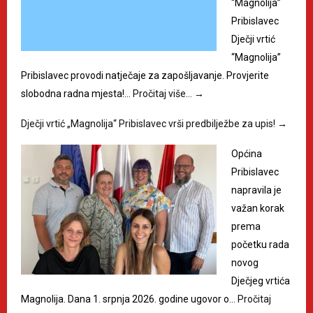
“Magnolija”
Pribislavec
Dječji vrtić
“Magnolija”
Pribislavec provodi natječaje za zapošljavanje. Provjerite
slobodna radna mjesta!…
Pročitaj više…
→
Dječji vrtić „Magnolija“ Pribislavec vrši predbilježbe za upis!
→
Općina
Pribislavec
napravila je
važan korak
prema
početku rada
novog
Dječjeg vrtića
Magnolija. Dana 1. srpnja 2026. godine ugovor o…
Pročitaj