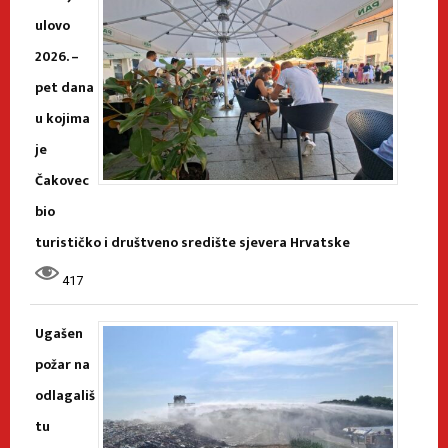
ulovo
2026. –
pet dana
u kojima
je
Čakovec
bio
turističko i društveno središte sjevera Hrvatske
417
Ugašen
požar na
odlagališ
tu