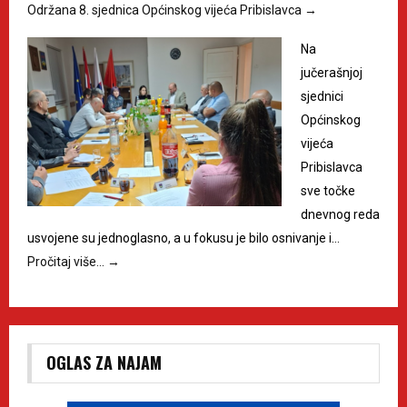
Održana 8. sjednica Općinskog vijeća Pribislavca
→
Na
jučerašnjoj
sjednici
Općinskog
vijeća
Pribislavca
sve točke
dnevnog reda
usvojene su jednoglasno, a u fokusu je bilo osnivanje i…
Pročitaj više…
→
OGLAS ZA NAJAM