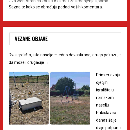
Ova web-stranica koristi Akismet za smanjenje spama.
Saznajte kako se obrađuju podaci vaših komentara.
VEZANE OBJAVE
Dva igrališta, isto naselje – jedno devastirano, drugo pokazuje
da može i drugačije
→
Primjer dvaju
dječjih
igrališta u
romskom
naselju
Pribislavec
danas šalje
dvije potpuno