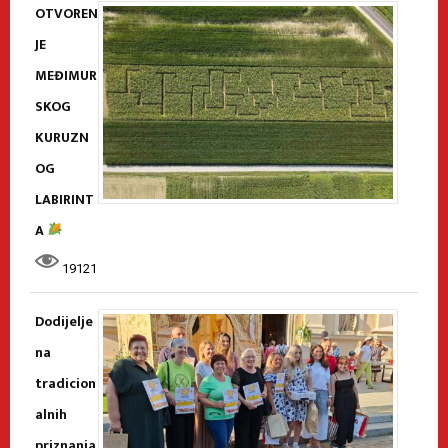
OTVOREN
JE
MEĐIMUR
SKOG
KURUZN
OG
LABIRINT
A
19121
Dodijelje
na
tradicion
alnih
priznanja