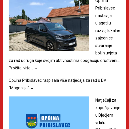
Općina
Pribislavec
nastavlja
ulagati u
razvoj lokalne
zajednice i
stvaranje
boljih uvjeta
za rad udruga koje svojim aktivnostima obogaćuju društveni…
Pročitaj više…
→
Općina Pribislavec raspisala više natječaja za rad u DV
“Magnolija”
→
Natječaji za
zapošljavanje
u Dječjem
vrtiću