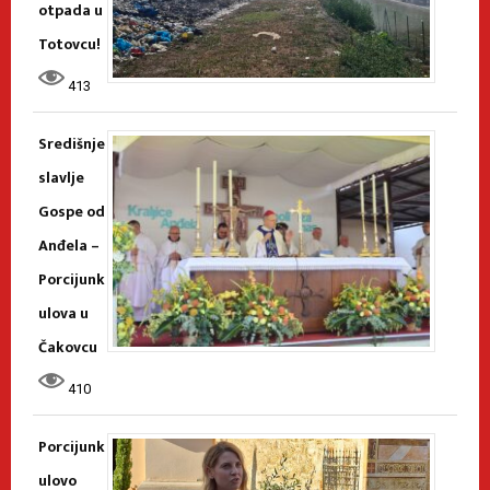
otpada u
Totovcu!
413
Središnje
slavlje
Gospe od
Anđela –
Porcijunk
ulova u
Čakovcu
410
Porcijunk
ulovo