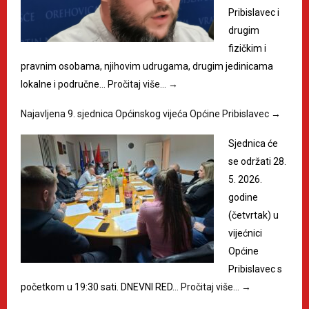
Pribislavec i
drugim
fizičkim i
pravnim osobama, njihovim udrugama, drugim jedinicama
lokalne i područne…
Pročitaj više…
→
Najavljena 9. sjednica Općinskog vijeća Općine Pribislavec
→
Sjednica će
se održati 28.
5. 2026.
godine
(četvrtak) u
vijećnici
Općine
Pribislavec s
početkom u 19:30 sati. DNEVNI RED…
Pročitaj više…
→