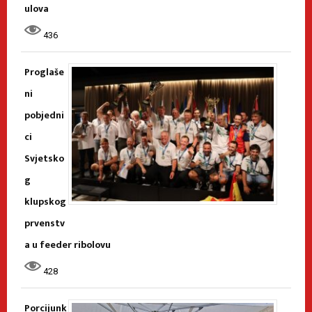
ulova
436
Proglaše
ni
pobjedni
ci
Svjetsko
g
klupskog
prvenstv
a u feeder ribolovu
428
Porcijunk