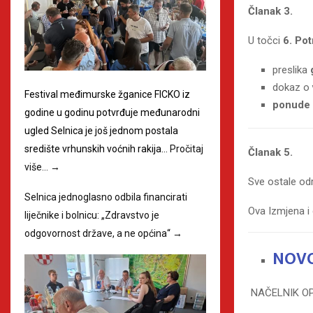
Članak 3.
U točci
6. Po
preslika
dokaz o
Festival međimurske žganice FICKO iz
ponude i
godine u godinu potvrđuje međunarodni
ugled Selnica je još jednom postala
središte vrhunskih voćnih rakija…
Pročitaj
Članak 5.
više…
→
Sve ostale od
Selnica jednoglasno odbila financirati
Ova Izmjena i
liječnike i bolnicu: „Zdravstvo je
odgovornost države, a ne općina“
→
NOVO
NAČELNIK O