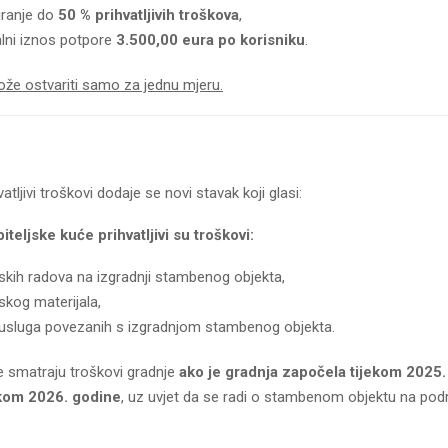
iranje do
50 % prihvatljivih troškova
,
ni iznos potpore
3.500,00 eura po korisniku
.
že ostvariti samo za jednu mjeru.
vatljivi troškovi dodaje se novi stavak koji glasi:
iteljske kuće prihvatljivi su troškovi:
skih radova na izgradnji stambenog objekta,
skog materijala,
 usluga povezanih s izgradnjom stambenog objekta.
se smatraju troškovi gradnje
ako je gradnja započela tijekom 2025. 
ekom 2026. godine
, uz uvjet da se radi o stambenom objektu na pod