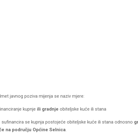
dmet javnog poziva mijenja se naziv mjere:
inanciranje kupnje
ili gradnje
obiteljske kuće ili stana
ufinancira se kupnja postojeće obiteljske kuće ili stana odnosno
g
uće na području Općine Selnica
.