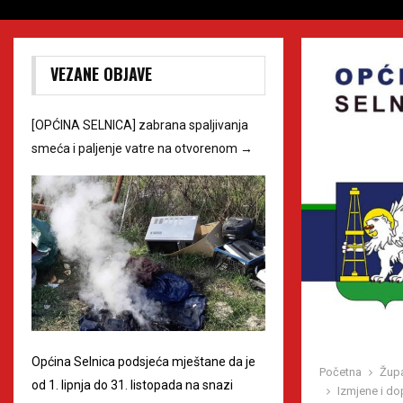
VEZANE OBJAVE
[OPĆINA SELNICA] zabrana spaljivanja
smeća i paljenje vatre na otvorenom
→
Općina Selnica podsjeća mještane da je
Početna
Župa
od 1. lipnja do 31. listopada na snazi
Izmjene i do