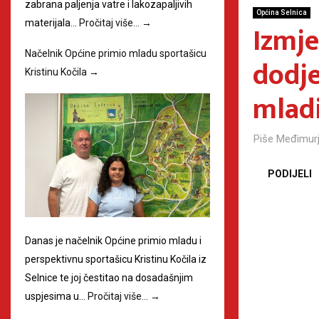
zabrana paljenja vatre i lakozapaljivih
Općina Selnica
materijala…
Pročitaj više…
→
Izmje
Načelnik Općine primio mladu sportašicu
dodje
Kristinu Kočila
→
mlad
Piše
Međimurj
PODIJELI
Danas je načelnik Općine primio mladu i
perspektivnu sportašicu Kristinu Kočila iz
Selnice te joj čestitao na dosadašnjim
uspjesima u…
Pročitaj više…
→