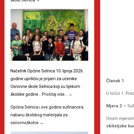
Načelnik Općine Selnica 10. lipnja 2026.
godine upriličio je prijam za učenike
Članak 1.
Osnovne škole Selnica koji su tijekom
U točci 1. Pre
školske godine…
Pročitaj više…
→
Mjera 2 –
Suf
Općina Selnica i ove godine sufinancira
nabavu školskog materijala za
Ovom mjerom s
osnovnoškolce
→
obiteljske k