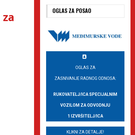
OGLAS ZA POSAO
 za
OGLAS ZA
ZASNIVANJE RADNOG ODNOSA:
RUKOVATELJ/ICA SPECIJALNIM
VOZILOM ZA ODVODNJU
1 IZVRŠITELJ/ICA
KLIKNI ZA DETALJE!