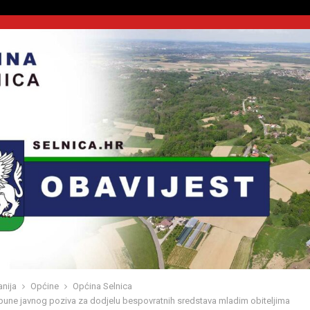
nija
Općine
Općina Selnica
pune javnog poziva za dodjelu bespovratnih sredstava mladim obiteljima