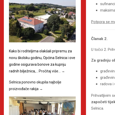
sufinanc
maksimal
Potpora se mo
Članak 2.
U točci 2. Prih
Kako bi roditeljima olakšali pripremu za
novu školsku godinu, Općina Selnica i ove
Za gradnju ob
godine osigurava bonove za kupnju
građevin
radnih bilježnica,…
Pročitaj više…
→
građevin
Selnica ponovno okupila najbolje
radova i
proizvođače rakija
→
Prihvatljivim 
započeti tij
Selnica.