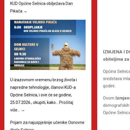
KUD Općine Selnica obilježava Dan
Pikača
→
IZMJENA I 
obiteljima z
Općina Selnica
sredstava mla
U izazovnom vremenu brzog života i
godini.
napredne tehnologije, članovi KUD-a
Općine Selnica, i ove će se godine,
Ovom
Izmjen
25.07.2026., okupiti, kako…
Pročitaj
demografskih 
više…
→
Općine Selnica
Prijam za najuspješnije učenike Osnovne
škole Selnica
→