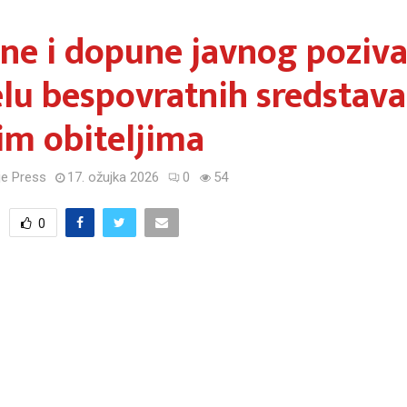
ne i dopune javnog poziva
lu bespovratnih sredstava
im obiteljima
e Press
17. ožujka 2026
0
54
0