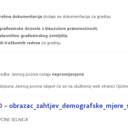
trebna dokumentacija
dodaje se dokumentacija za gradnju:
građevinske dozvole s klauzulom pravomoćnosti
,
vlasništvu građevinskog zemljišta
,
li troškovnik radova
za gradnju.
redbe Javnog poziva ostaju
nepromijenjene
.
 dopuna Javnog poziva objavit će se na službenoj web stranici Općin
 – obrazac_zahtjev_demografske_mjere_s
PĆINE SELNICA