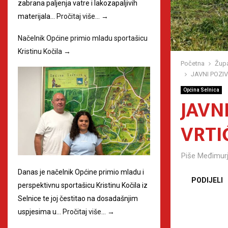
zabrana paljenja vatre i lakozapaljivih
materijala…
Pročitaj više…
→
Načelnik Općine primio mladu sportašicu
Kristinu Kočila
→
Početna
Župa
JAVNI POZIV
Općina Selnica
JAVNI
VRTI
Piše
Međimurj
Danas je načelnik Općine primio mladu i
PODIJELI
perspektivnu sportašicu Kristinu Kočila iz
Selnice te joj čestitao na dosadašnjim
uspjesima u…
Pročitaj više…
→