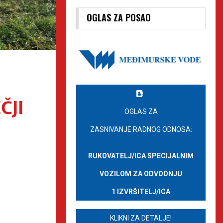
OGLAS ZA POSAO
ČJI
OGLAS ZA
ZASNIVANJE RADNOG ODNOSA:
RUKOVATELJ/ICA SPECIJALNIM
VOZILOM ZA ODVODNJU
1 IZVRŠITELJ/ICA
KLIKNI ZA DETALJE!