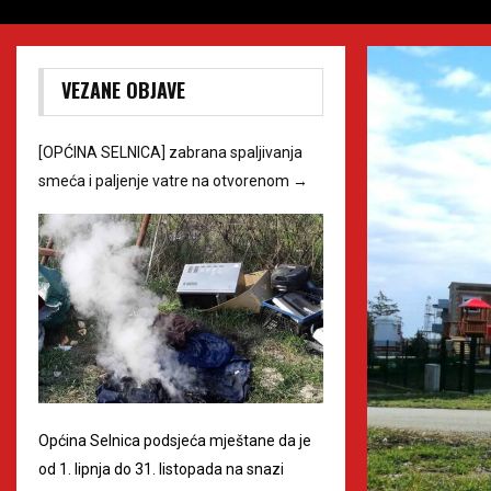
VEZANE OBJAVE
[OPĆINA SELNICA] zabrana spaljivanja
smeća i paljenje vatre na otvorenom
→
Općina Selnica podsjeća mještane da je
od 1. lipnja do 31. listopada na snazi