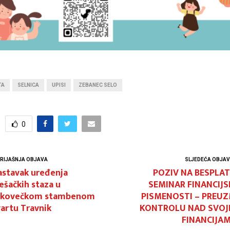
TA
SELNICA
UPISI
ZEBANEC SELO
0
RIJAŠNJA OBJAVA
SLJEDEĆA OBJA
astavak uređenja
POZIV NA BESPLAT
ešačkih staza u
SEMINAR FINANCIJS
akovečkom stambenom
PISMENOSTI – PREUZ
artu Travnik
KONTROLU NAD SVOJ
FINANCIJAM