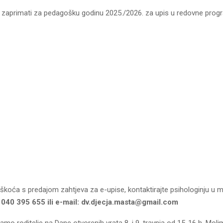
e zaprimati za pedagošku godinu 2025./2026. za upis u redovne progra
eškoća s predajom zahtjeva za e-upise, kontaktirajte psihologinju u
:
040 395 655 ili e-mail: dv.djecja.masta@gmail.com