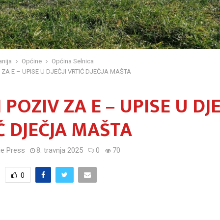
nija
Općine
Općina Selnica
 ZA E – UPISE U DJEČJI VRTIĆ DJEČJA MAŠTA
 POZIV ZA E – UPISE U DJE
Ć DJEČJA MAŠTA
e Press
8. travnja 2025
0
70
0