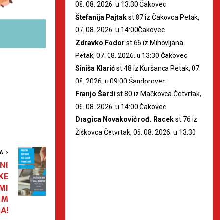
08. 08. 2026. u 13:30 Čakovec
Štefanija Pajtak
st.87 iz Čakovca Petak,
07. 08. 2026. u 14:00Čakovec
Zdravko Fodor
st.66 iz Mihovljana
Petak, 07. 08. 2026. u 13:30 Čakovec
Siniša Klarić
st.48 iz Kuršanca Petak, 07.
08. 2026. u 09:00 Šandorovec
Franjo Šardi
st.80 iz Mačkovca Četvrtak,
06. 08. 2026. u 14:00 Čakovec
Dragica Novaković rođ. Radek
st.76 iz
Žiškovca Četvrtak, 06. 08. 2026. u 13:30
VA
NI
KE
MI
IM
A!