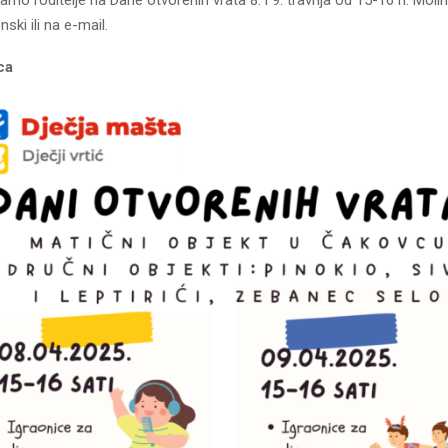
mo roditelje na Dane otvorenih vrata 8. i 9. travnja od 15-16 h. Molim
ski ili na e-mail.
ca