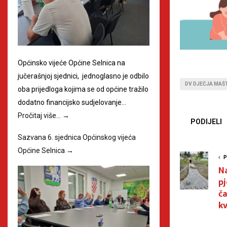
Općinsko vijeće Općine Selnica na
jučerašnjoj sjednici, jednoglasno je odbilo
DV DJEČJA MAŠ
oba prijedloga kojima se od općine tražilo
dodatno financijsko sudjelovanje…
Pročitaj više…
→
PODIJELI
Sazvana 6. sjednica Općinskog vijeća
Općine Selnica
→
P
N
pj
č
kv