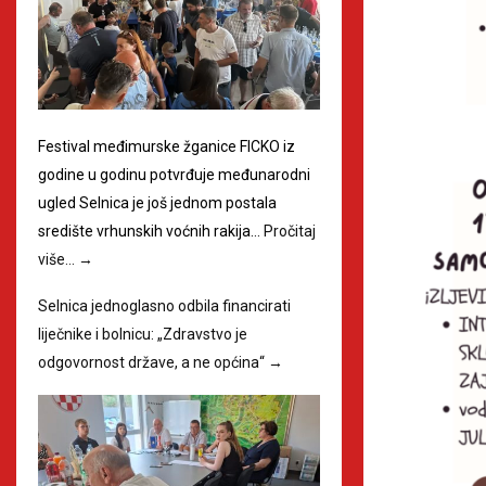
Festival međimurske žganice FICKO iz
godine u godinu potvrđuje međunarodni
ugled Selnica je još jednom postala
središte vrhunskih voćnih rakija…
Pročitaj
više…
→
Selnica jednoglasno odbila financirati
liječnike i bolnicu: „Zdravstvo je
odgovornost države, a ne općina“
→