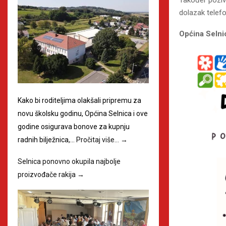
Također poziva
dolazak telefon
Općina Selni
Kako bi roditeljima olakšali pripremu za
novu školsku godinu, Općina Selnica i ove
godine osigurava bonove za kupnju
radnih bilježnica,…
Pročitaj više…
→
Selnica ponovno okupila najbolje
proizvođače rakija
→