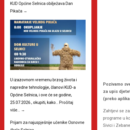
KUD Općine Selnica obilježava Dan
Pikača
→
U izazovnom vremenu brzog života i
Pozivamo sve 
napredne tehnologije, članovi KUD-a
za upis djet
Općine Selnica, i ove će se godine,
(preko aplika
25.07.2026., okupiti, kako…
Pročitaj
više…
→
Zahtjevi se za
programe u ko
Prijam za najuspješnije učenike Osnovne
Sivici i Zebane
škole Selnica
→