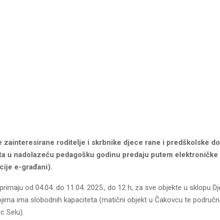
zainteresirane roditelje i skrbnike djece rane i predškolske do
eta u nadolazeću pedagošku godinu predaju putem elektroničke 
cije e-građani).
primaju od 04.04. do 11.04. 2025., do 12 h, za sve objekte u sklopu Dj
jima ima slobodnih kapaciteta (matični objekt u Čakovcu te područni
c Selu).