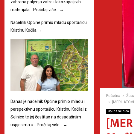
zabrana paljenja vatre i lakozapaljivih
materijala…
Pročitaj više…
→
Načelnik Općine primio mladu sportašicu
Kristinu Kočila
→
Početna
Župa
Danas je načelnik Općine primio mladu i
[MERHATOVEC]
perspektivnu sportašicu Kristinu Kočila iz
Općina Selnica
[MER
Selnice te joj čestitao na dosadašnjim
uspjesima u…
Pročitaj više…
→