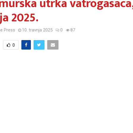
urska utrka vatrogasaca,
ja 2025.
e Press
10. travnja 2025
0
87
0