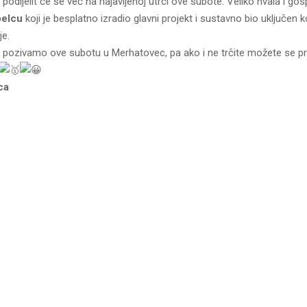
podijelit će se već na najavljenoj utrci ove subote. Veliko hvala i go
belcu
koji je besplatno izradio glavni projekt i sustavno bio uključen 
je.
 pozivamo ove subotu u Merhatovec, pa ako i ne trčite možete se pr
ca