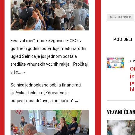
MERHATOVEC
PODIJELI
Festival međimurske žganice FICKO iz
godine u godinu potvrđuje međunarodni
ugled Selnica je još jednom postala
P
središte vrhunskih voćnih rakija…
Pročitaj
O
više…
→
j
p
Selnica jednoglasno odbila financirati
b
liječnike i bolnicu: „Zdravstvo je
odgovornost države, a ne općina“
→
VEZANI ČLA