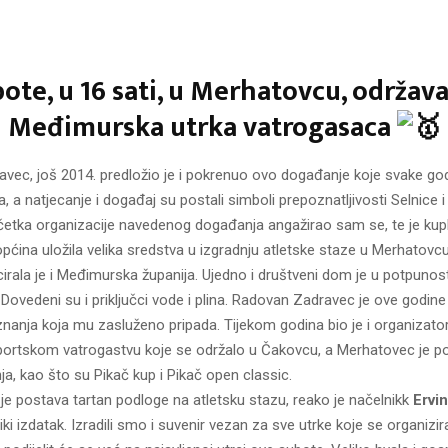
ote, u 16 sati, u Merhatovcu, održava 
u Međimurska utrka vatrogasaca
vec, još 2014. predložio je i pokrenuo ovo događanje koje svake go
a, a natjecanje i događaj su postali simboli prepoznatljivosti Selnice 
tka organizacije navedenog događanja angažirao sam se, te je kupl
općina uložila velika sredstva u izgradnju atletske staze u Merhatovcu
irala je i Međimurska županija. Ujedno i društveni dom je u potpunost
 Dovedeni su i priključci vode i plina. Radovan Zadravec je ove godine 
nanja koja mu zasluženo pripada. Tijekom godina bio je i organizato
portskom vatrogastvu koje se održalo u Čakovcu, a Merhatovec je p
ja, kao što su Pikač kup i Pikač open classic.
 je postava tartan podloge na atletsku stazu, reako je načelnikk
Ervin
iki izdatak. Izradili smo i suvenir vezan za sve utrke koje se organizir