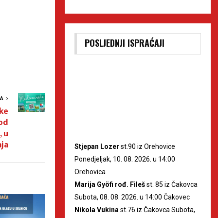
POSLJEDNJI ISPRAĆAJI
VA
ke
 od
, u
ja
Stjepan Lozer
st.90 iz Orehovice
Ponedjeljak, 10. 08. 2026. u 14:00
Orehovica
Marija Gyöfi rođ. Fileš
st. 85 iz Čakovca
Subota, 08. 08. 2026. u 14:00 Čakovec
Nikola Vukina
st.76 iz Čakovca Subota,