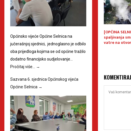
jedlog kandidata
Sazvana 5. sjednica Općinskog
[OPĆINA SELNI
znanja Općine
vijeća Općine Selnica
spaljivanja sm
Općinsko vijeće Općine Selnica na
.
vatre na otv
jučerašnjoj sjednici, jednoglasno je odbilo
oba prijedloga kojima se od općine tražilo
dodatno financijsko sudjelovanje…
Pročitaj više…
→
KOMENTIRA
Sazvana 6. sjednica Općinskog vijeća
Općine Selnica
→