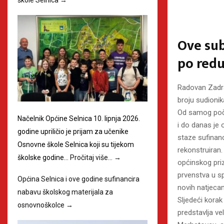
Ove sub
po red
Radovan Zadra
broju sudionik
Od samog poče
Načelnik Općine Selnica 10. lipnja 2026.
i do danas je 
godine upriličio je prijam za učenike
staze sufinanc
Osnovne škole Selnica koji su tijekom
rekonstruiran.
školske godine…
Pročitaj više…
→
općinskog priz
prvenstva u s
Općina Selnica i ove godine sufinancira
novih natjecan
nabavu školskog materijala za
Sljedeći korak
osnovnoškolce
→
predstavlja vel