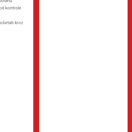
spodinu
kod kontrole
ošetati kroz