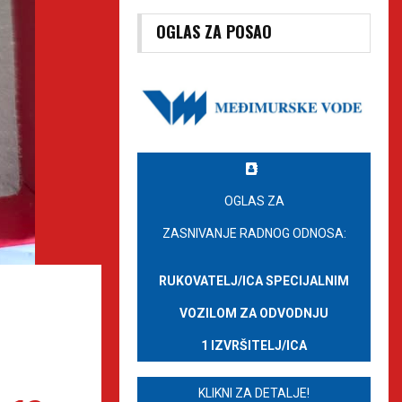
OGLAS ZA POSAO
OGLAS ZA
ZASNIVANJE RADNOG ODNOSA:
RUKOVATELJ/ICA SPECIJALNIM
VOZILOM ZA ODVODNJU
1 IZVRŠITELJ/ICA
KLIKNI ZA DETALJE!