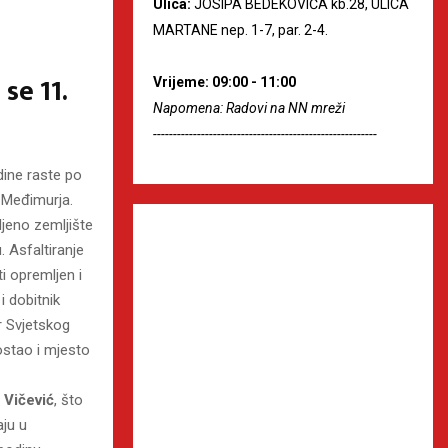
Ulica:
JOSIPA BEDEKOVIĆA kb.28, ULICA
MARTANE nep. 1-7, par. 2-4.
se 11.
Vrijeme: 09:00 - 11:00
Napomena: Radovi na NN mreži
--------------------------------------------------------
dine raste po
i Međimurja.
jeno zemljište
. Asfaltiranje
i opremljen i
i dobitnik
r Svjetskog
ostao i mjesto
 Vičević
, što
aju u