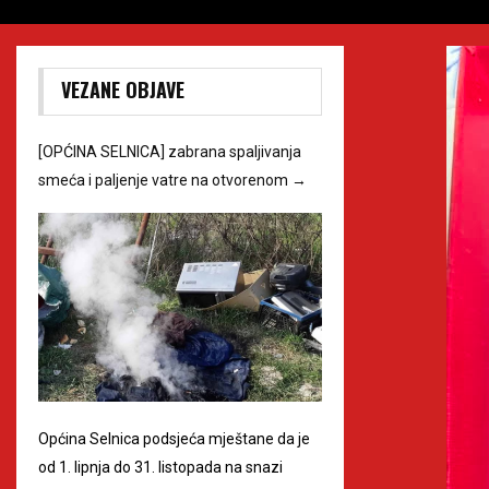
VEZANE OBJAVE
[OPĆINA SELNICA] zabrana spaljivanja
smeća i paljenje vatre na otvorenom
→
Općina Selnica podsjeća mještane da je
od 1. lipnja do 31. listopada na snazi