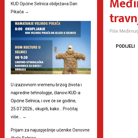
Međim
KUD Općine Selnica obilježava Dan
travn
Pikača
→
Piše
Međimurj
PODIJELI
U izazovnom vremenu brzog života i
napredne tehnologije, članovi KUD-a
Općine Selnica, i ove će se godine,
25.07.2026., okupiti, kako…
Pročitaj
više…
→
Prijam za najuspješnije učenike Osnovne
škole Selnica
→