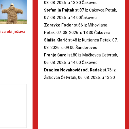
08. 08. 2026. u 13:30 Čakovec
Štefanija Pajtak
st.87 iz Čakovca Petak,
07. 08. 2026. u 14:00Čakovec
Zdravko Fodor
st.66 iz Mihovljana
ica obilježava
Prijam za najuspješnije
Općina Selnica i 
Petak, 07. 08. 2026. u 13:30 Čakovec
učenike Osnovne škole Selnica
sufinancira nabav
Siniša Klarić
st.48 iz Kuršanca Petak, 07.
materijala za osn
08. 2026. u 09:00 Šandorovec
Franjo Šardi
st.80 iz Mačkovca Četvrtak,
06. 08. 2026. u 14:00 Čakovec
Dragica Novaković rođ. Radek
st.76 iz
Žiškovca Četvrtak, 06. 08. 2026. u 13:30