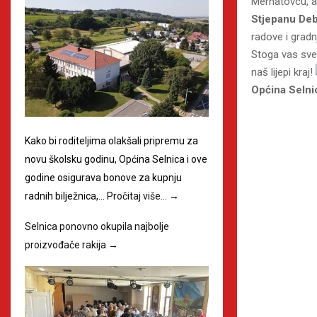
Merhatovcu, a 
Stjepanu De
radove i gradn
Stoga vas sve
naš lijepi kraj!
Općina Selni
Kako bi roditeljima olakšali pripremu za
novu školsku godinu, Općina Selnica i ove
godine osigurava bonove za kupnju
radnih bilježnica,…
Pročitaj više…
→
Selnica ponovno okupila najbolje
proizvođače rakija
→