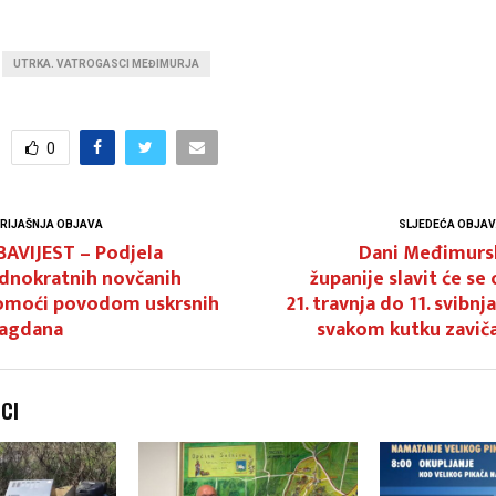
UTRKA. VATROGASCI MEĐIMURJA
0
RIJAŠNJA OBJAVA
SLJEDEĆA OBJA
BAVIJEST – Podjela
Dani Međimurs
ednokratnih novčanih
županije slavit će se
omoći povodom uskrsnih
21. travnja do 11. svibnja
lagdana
svakom kutku zaviča
NCI