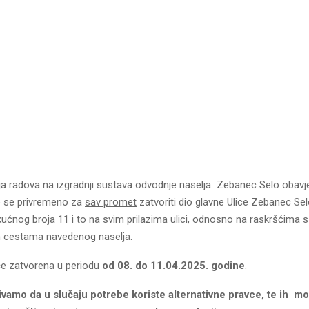
a radova na izgradnji sustava odvodnje naselja Zebanec Selo obav
e se privremeno za
sav promet
zatvoriti dio glavne Ulice Zebanec Se
ućnog broja 11 i to na svim prilazima ulici, odnosno na raskršćima s
 cestama navedenog naselja.
 će zatvorena u periodu
od 08. do 11.04.2025. godine
.
vamo da u slučaju potrebe koriste alternativne pravce, te ih m