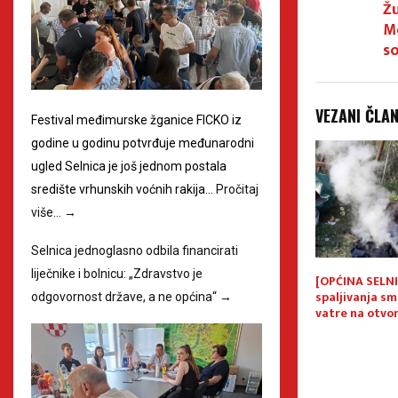
Žu
M
so
VEZANI ČLA
Festival međimurske žganice FICKO iz
godine u godinu potvrđuje međunarodni
ugled Selnica je još jednom postala
središte vrhunskih voćnih rakija…
Pročitaj
više…
→
Selnica jednoglasno odbila financirati
liječnike i bolnicu: „Zdravstvo je
jedlog kandidata
Sazvana 5. sjednica Općinskog
[OPĆINA SELNI
znanja Općine
vijeća Općine Selnica
spaljivanja sm
odgovornost države, a ne općina“
→
.
vatre na otv