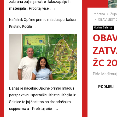
zabrana paljenja vatre i lakozapaljivih
materijala…
Pročitaj više…
→
Početna
Župa
OBAVIJEST 
Načelnik Općine primio mladu sportašicu
Kristinu Kočila
→
Općina Selnica
OBAV
ZATV
ŽC 2
Piše
Međimurj
PODIJELI
Danas je načelnik Općine primio mladu i
perspektivnu sportašicu Kristinu Kočila iz
Selnice te joj čestitao na dosadašnjim
uspjesima u…
Pročitaj više…
→