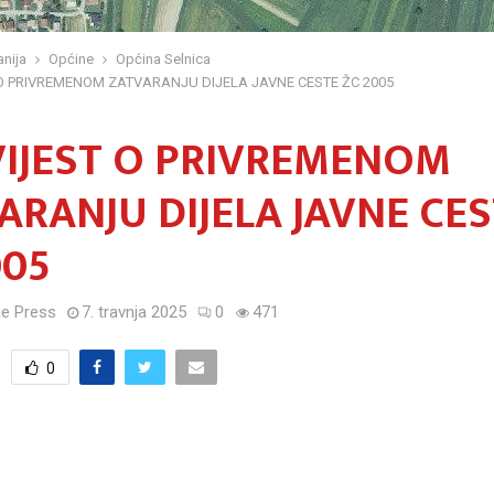
nija
Općine
Općina Selnica
O PRIVREMENOM ZATVARANJU DIJELA JAVNE CESTE ŽC 2005
IJEST O PRIVREMENOM
ARANJU DIJELA JAVNE CE
005
e Press
7. travnja 2025
0
471
0