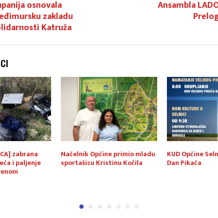
panija osnovala
Ansambla LADO
eđimursku zakladu
Prelog
lidarnosti Katruža
NCI
CA] zabrana
Načelnik Općine primio mladu
KUD Općine Seln
eća i paljenje
sportašicu Kristinu Kočila
Dan Pikača
orenom