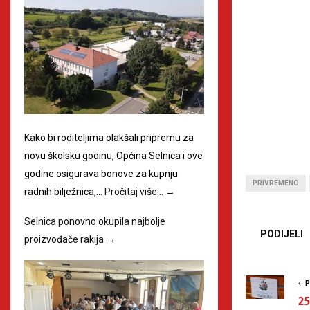
Kako bi roditeljima olakšali pripremu za
novu školsku godinu, Općina Selnica i ove
godine osigurava bonove za kupnju
PRIVREMENO
radnih bilježnica,…
Pročitaj više…
→
Selnica ponovno okupila najbolje
PODIJELI
proizvođače rakija
→
P
25