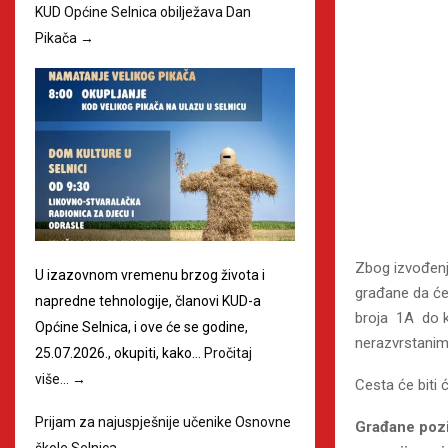
KUD Općine Selnica obilježava Dan
Pikača
→
Zbog izvođenj
U izazovnom vremenu brzog života i
građane da ć
napredne tehnologije, članovi KUD-a
broja 1A do k
Općine Selnica, i ove će se godine,
nerazvrstanim
25.07.2026., okupiti, kako…
Pročitaj
više…
→
Cesta će biti
Prijam za najuspješnije učenike Osnovne
Građane pozi
škole Selnica
→