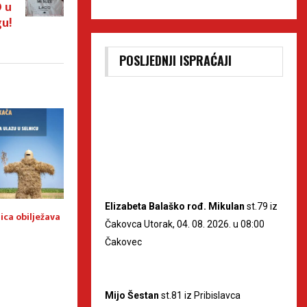
 u
u!
POSLJEDNJI ISPRAĆAJI
Elizabeta Balaško rođ. Mikulan
st.79 iz
ica obilježava
Prijam za najuspješnije
Općina Selnica i 
Čakovca Utorak, 04. 08. 2026. u 08:00
učenike Osnovne škole Selnica
sufinancira nabav
materijala za osn
Čakovec
Mijo Šestan
st.81 iz Pribislavca