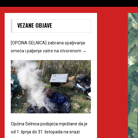
VEZANE OBJAVE
[OPĆINA SELNICA] zabrana spaljivanja
smeća i paljenje vatre na otvorenom
→
Općina Selnica podsjeća mještane da je
od 1. lipnja do 31. listopada na snazi