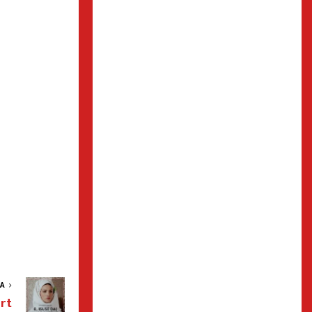
VA
rt