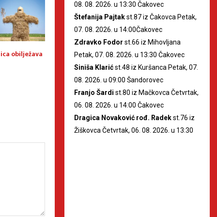
08. 08. 2026. u 13:30 Čakovec
Štefanija Pajtak
st.87 iz Čakovca Petak,
07. 08. 2026. u 14:00Čakovec
Zdravko Fodor
st.66 iz Mihovljana
ica obilježava
Prijam za najuspješnije
Općina Selnica i 
Petak, 07. 08. 2026. u 13:30 Čakovec
učenike Osnovne škole Selnica
sufinancira nabav
Siniša Klarić
st.48 iz Kuršanca Petak, 07.
materijala za osn
08. 2026. u 09:00 Šandorovec
Franjo Šardi
st.80 iz Mačkovca Četvrtak,
06. 08. 2026. u 14:00 Čakovec
Dragica Novaković rođ. Radek
st.76 iz
Žiškovca Četvrtak, 06. 08. 2026. u 13:30