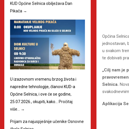
KUD Općine Selnica obilježava Dan
Pikača
→
Općina Selnica
jednostavan, 
u svakom trenu
te dobivati p
„Cilj nam je 
pravovremeno
U izazovnom vremenu brzog života i
Selnica.
Nova 
napredne tehnologije, članovi KUD-a
svakodnevnim
Općine Selnica, i ove će se godine,
25.07.2026., okupiti, kako…
Pročitaj
Aplikacija Se
više…
→
Prijam za najuspješnije učenike Osnovne
škole Selnica
→