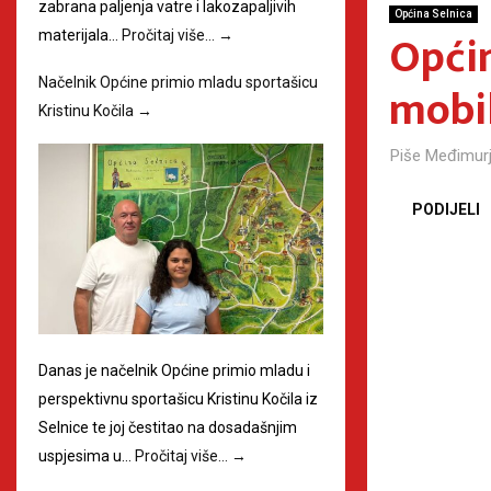
zabrana paljenja vatre i lakozapaljivih
Općina Selnica
Općin
materijala…
Pročitaj više…
→
Načelnik Općine primio mladu sportašicu
mobil
Kristinu Kočila
→
Piše
Međimurj
PODIJELI
Danas je načelnik Općine primio mladu i
perspektivnu sportašicu Kristinu Kočila iz
Selnice te joj čestitao na dosadašnjim
uspjesima u…
Pročitaj više…
→