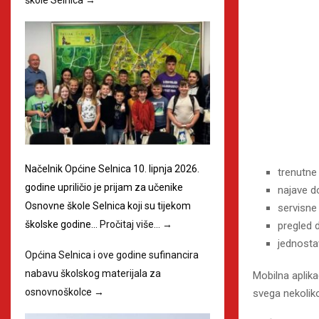
Načelnik Općine Selnica 10. lipnja 2026.
trenutne 
godine upriličio je prijam za učenike
najave do
Osnovne škole Selnica koji su tijekom
servisne 
školske godine…
Pročitaj više…
→
pregled 
jednostav
Općina Selnica i ove godine sufinancira
nabavu školskog materijala za
Mobilna aplika
osnovnoškolce
→
svega nekolik