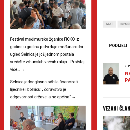
ALAT
INFOR
Festival međimurske žganice FICKO iz
PODIJELI
godine u godinu potvrđuje međunarodni
ugled Selnica je još jednom postala
središte vrhunskih voćnih rakija…
Pročitaj
P
više…
→
N
PA
Selnica jednoglasno odbila financirati
liječnike i bolnicu: „Zdravstvo je
odgovornost države, a ne općina“
→
VEZANI ČLA