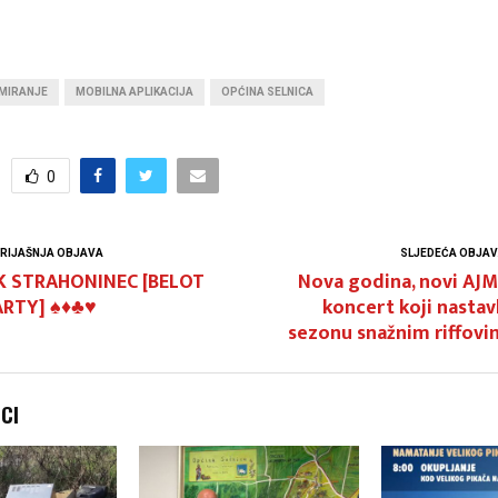
MIRANJE
MOBILNA APLIKACIJA
OPĆINA SELNICA
0
RIJAŠNJA OBJAVA
SLJEDEĆA OBJA
K STRAHONINEC [BELOT
Nova godina, novi AJM
RTY] ♠️♦️♣️♥️
koncert koji nastav
sezonu snažnim riffovi
NCI