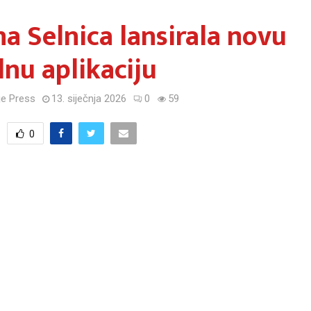
a Selnica lansirala novu
nu aplikaciju
e Press
13. siječnja 2026
0
59
0