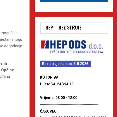
HEP – BEZ STRUJE
omogućuje
mještani mogu
jave događanja
e ih
Bez struje na dan: 3.8.2026.
z Općine
gođena
KOTORIBA
Ulica:
SAJMIŠNA 16.
Vrijeme: 08:00 - 12:00
--------------------------------------------------------
ČAKOVEC