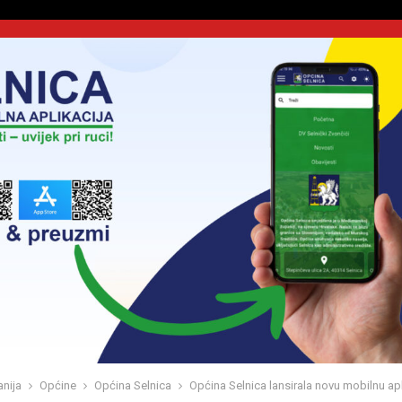
nija
Općine
Općina Selnica
Općina Selnica lansirala novu mobilnu apl