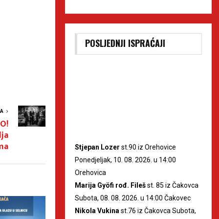
POSLJEDNJI ISPRAĆAJI
VA
O!
lja
ma
Stjepan Lozer
st.90 iz Orehovice
Ponedjeljak, 10. 08. 2026. u 14:00
Orehovica
Marija Gyöfi rođ. Fileš
st. 85 iz Čakovca
Subota, 08. 08. 2026. u 14:00 Čakovec
Nikola Vukina
st.76 iz Čakovca Subota,