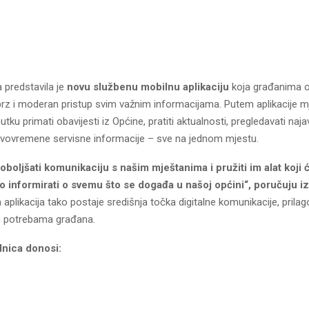
 predstavila je
novu službenu mobilnu aplikaciju
koja građanima 
brz i moderan pristup svim važnim informacijama. Putem aplikacije 
tku primati obavijesti iz Općine, pratiti aktualnosti, pregledavati na
ravovremene servisne informacije – sve na jednom mjestu.
poboljšati komunikaciju s našim mještanima i pružiti im alat koji ć
 informirati o svemu što se događa u našoj općini“, poručuju i
aplikacija tako postaje središnja točka digitalne komunikacije, prila
 potrebama građana.
lnica donosi: