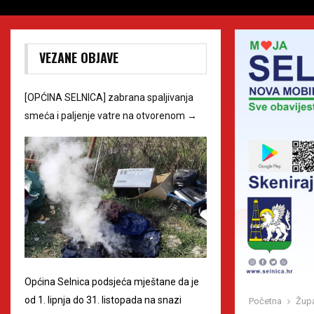
VEZANE OBJAVE
[OPĆINA SELNICA] zabrana spaljivanja
smeća i paljenje vatre na otvorenom
→
Općina Selnica podsjeća mještane da je
od 1. lipnja do 31. listopada na snazi
Početna
Župa