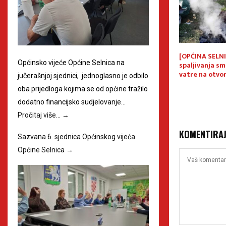
jedlog kandidata
Sazvana 5. sjednica Općinskog
[OPĆINA SELNI
Općinsko vijeće Općine Selnica na
znanja Općine
vijeća Općine Selnica
spaljivanja sm
.
vatre na otv
jučerašnjoj sjednici, jednoglasno je odbilo
oba prijedloga kojima se od općine tražilo
dodatno financijsko sudjelovanje…
Pročitaj više…
→
KOMENTIRA
Sazvana 6. sjednica Općinskog vijeća
Općine Selnica
→