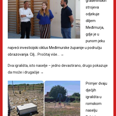
građevinskih
strojeva
odjekuje
diljem
Međimurja,
gdje je u
punom jeku
najveći investicijski ciklus Međimurske županije u području
obrazovanja. Cilj…
Pročitaj više…
→
Dva igrališta, isto naselje – jedno devastirano, drugo pokazuje
da može i drugačije
→
Primjer dvaju
dječjih
igrališta u
romskom
naselju