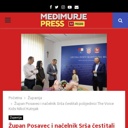
Facebook
Twitter
Instagram
Youtube
Email
PRIMARY
MENU
Početna
Županija
Župan Posavec i načelnik Srša čestitali pobjednici The Voice
Kids Nikol Kutnjak
Županija
Župan Posavec i načelnik Srša čestitali