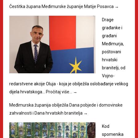
Čestitka župana Međimurske županije Matije Posavca
→
Drage
građanke i
građani
Međimurja,
poštovani
hrvatski
branitelji, od
Vojno-
redarstvene akcije Oluja - koja je obilježila oslobađanje velikog
dijela hrvatskoga…
Pročitaj više…
→
Međimurska županija obilježila Dana pobjede i domovinske
zahvalnosti i Dana hrvatskih branitelja
→
Kod
spomenika