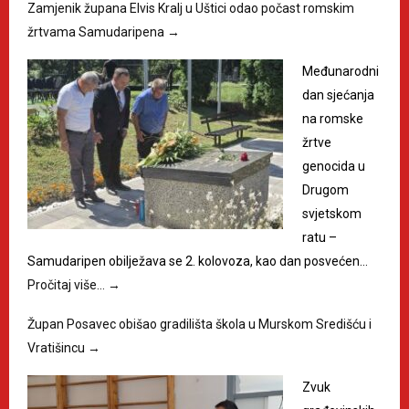
Zamjenik župana Elvis Kralj u Uštici odao počast romskim
žrtvama Samudaripena
→
Međunarodni
dan sjećanja
na romske
žrtve
genocida u
Drugom
svjetskom
ratu –
Samudaripen obilježava se 2. kolovoza, kao dan posvećen…
Pročitaj više…
→
Župan Posavec obišao gradilišta škola u Murskom Središću i
Vratišincu
→
Zvuk