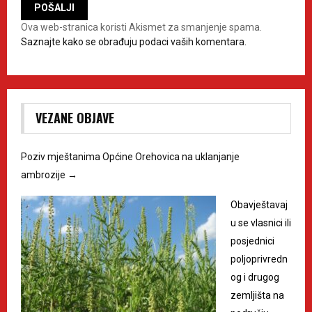
Ova web-stranica koristi Akismet za smanjenje spama.
Saznajte kako se obrađuju podaci vaših komentara.
VEZANE OBJAVE
Poziv mještanima Općine Orehovica na uklanjanje
ambrozije
→
Obavještavaj
u se vlasnici ili
posjednici
poljoprivredn
og i drugog
zemljišta na