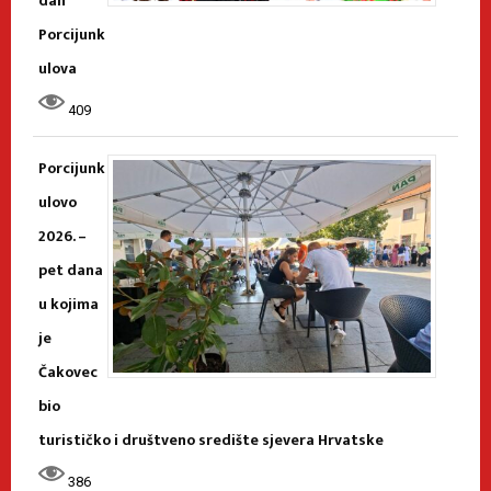
dan
Porcijunk
ulova
409
Porcijunk
ulovo
2026. –
pet dana
u kojima
je
Čakovec
bio
turističko i društveno središte sjevera Hrvatske
386