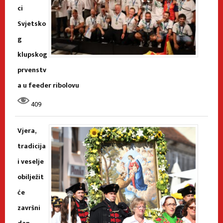
ci
Svjetsko
g
klupskog
prvenstv
a u feeder ribolovu
409
Vjera,
tradicija
i veselje
obilježit
će
završni