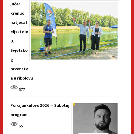
Jučer
krenuo
natjecat
eljski dio
9.
Svjetsko
g
prvenstv
a u ribolovu
577
Porcijunkulovo 2026. – Subotnji
program
551