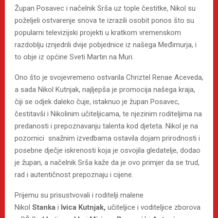
Župan Posavec i načelnik Srša uz tople čestitke, Nikol su
poželjeli ostvarenje snova te izrazili osobit ponos što su
popularni televizijski projekti u kratkom vremenskom
razdoblju iznjedrili dvije pobjednice iz našega Međimurja, i
to obje iz općine Sveti Martin na Muri.
Ono što je svojevremeno ostvarila Chriztel Renae Aceveda,
a sada Nikol Kutnjak, najljepša je promocija našega kraja,
čiji se odjek daleko čuje, istaknuo je župan Posavec,
čestitavši i Nikolinim učiteljicama, te njezinim roditeljima na
predanosti i prepoznavanju talenta kod djeteta. Nikol je na
pozornici snažnim izvedbama ostavila dojam prirodnosti i
posebne dječje iskrenosti koja je osvojila gledatelje, dodao
je župan, a načelnik Srša kaže da je ovo primjer da se trud,
rad i autentičnost prepoznaju i cijene.
Prijemu su prisustvovali i roditelji malene
Nikol
Stanka
i
Ivica Kutnjak,
učiteljice i voditeljice zborova