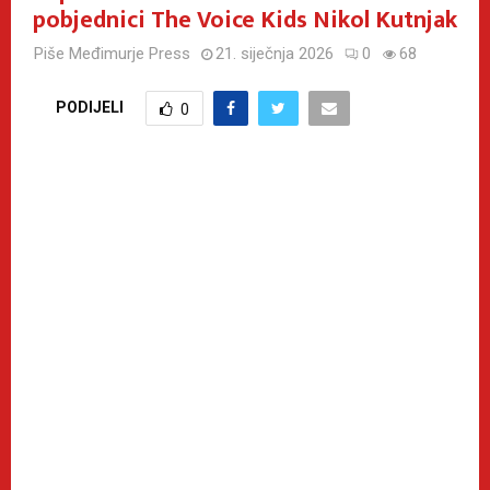
pobjednici The Voice Kids Nikol Kutnjak
Piše
Međimurje Press
21. siječnja 2026
0
68
PODIJELI
0