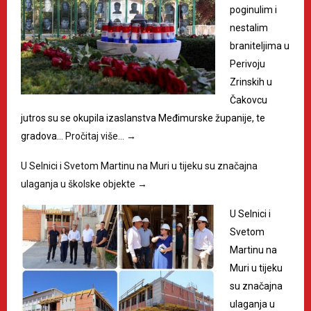
poginulim i
nestalim
braniteljima u
Perivoju
Zrinskih u
Čakovcu
jutros su se okupila izaslanstva Međimurske županije, te
gradova…
Pročitaj više…
→
U Selnici i Svetom Martinu na Muri u tijeku su značajna
ulaganja u školske objekte
→
U Selnici i
Svetom
Martinu na
Muri u tijeku
su značajna
ulaganja u