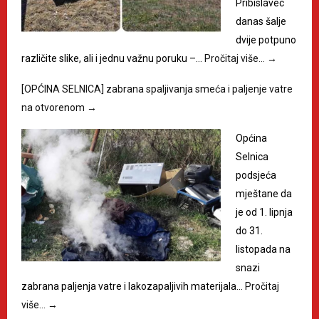
Pribislavec
danas šalje
dvije potpuno
različite slike, ali i jednu važnu poruku –…
Pročitaj više…
→
[OPĆINA SELNICA] zabrana spaljivanja smeća i paljenje vatre
na otvorenom
→
Općina
Selnica
podsjeća
mještane da
je od 1. lipnja
do 31.
listopada na
snazi
zabrana paljenja vatre i lakozapaljivih materijala…
Pročitaj
više…
→