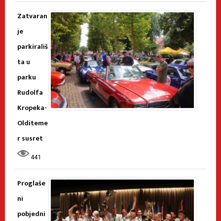
Zatvaran
je
parkirališ
ta u
parku
Rudolfa
Kropeka-
Olditeme
r susret
441
Proglaše
ni
pobjedni