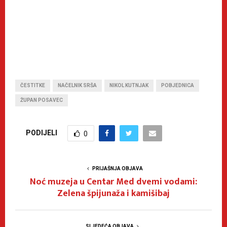
ČESTITKE
NAČELNIK SRŠA
NIKOL KUTNJAK
POBJEDNICA
ŽUPAN POSAVEC
PODIJELI
0
PRIJAŠNJA OBJAVA
Noć muzeja u Centar Med dvemi vodami:
Zelena špijunaža i kamišibaj
SLJEDEĆA OBJAVA