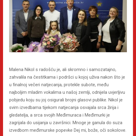
Malena Nikol s radošću je, ali skromno i samozatajno,
zahvalila na čestitkama i podršci u kojoj uživa nakon što je
u finalnoj večeri natjecanja, protekle subote, među
najboljim mladim vokalima u našoj zemlji, odnijela uvjerljivu
pobjedu koju su joj osigurali brojni glasovi publike. Nikol je
svim izvedbama tijekom natjecanja osvajala srca žirija i
gledatelja, a srca svojih Međimuraca i Međimurki je
zagrijala do usijanja u završnici. Mnoge je ganula do suza
izvedbom međimurske popevke Dej mi, bože, oči sokolove.