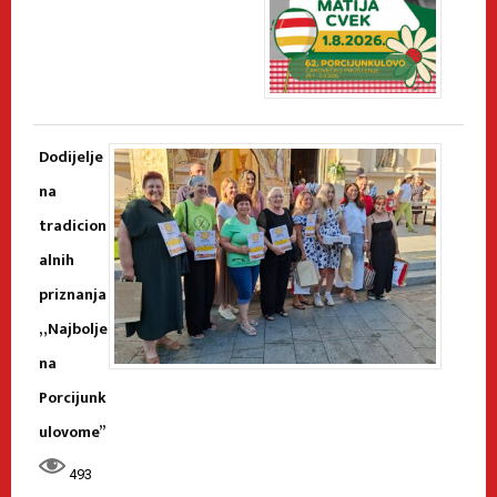
Dodijelje
na
tradicion
alnih
priznanja
„Najbolje
na
Porcijunk
ulovome”
493