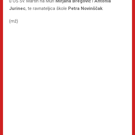
u OŠ Sv. Martin na Muri
Mirjana Bregović
i
Antonia
Jurinec
, te ravnateljica škole
Petra Novinščak
.
(mž)