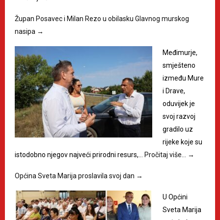
Župan Posavec i Milan Rezo u obilasku Glavnog murskog
nasipa
→
Međimurje,
smješteno
između Mure
i Drave,
oduvijek je
svoj razvoj
gradilo uz
rijeke koje su
istodobno njegov najveći prirodni resurs,…
Pročitaj više…
→
Općina Sveta Marija proslavila svoj dan
→
U Općini
Sveta Marija