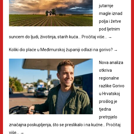
jutarnje
magle iznad
polja i žetve
pod ljetnim
suncem do ljudi, životinja, starih kuća…
Pročitaj više…
→
Koliki dio plaće u Međimurskoj županiji odlazi na gorivo?
→
Nova analiza
otkriva
regionalne
razlike Gorivo
u Hrvatskoj
prošlog je
tjedna
pretrpjelo
značajna poskupljenja, što se preslikalo i na kućne…
Pročitaj
više…
→