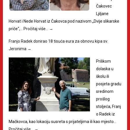
Čakovec
Ljiljane
Horvat i Nede Horvat iz Čakovca pod nazivom „Dvije slikarske
priče“,…
Pročitaj više…
→
Franjo Radek donirao 18 tisuća eura za obnovu kipa sv.
Jeronima
→
Prilikom
dolaska u
školu ili
posjeta gradu
sredinom
prošlog
stoljeća, Franj
o Radek iz
Mačkovca, kao lokaciju susreta s prijateljima ili kao mjesto…
Pročitaj više…
→