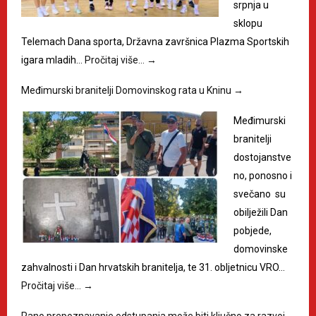
srpnja u
sklopu
Telemach Dana sporta, Državna završnica Plazma Sportskih
igara mladih…
Pročitaj više…
→
Međimurski branitelji Domovinskog rata u Kninu
→
Međimurski
branitelji
dostojanstve
no, ponosno i
svečano su
obilježili Dan
pobjede,
domovinske
zahvalnosti i Dan hrvatskih branitelja, te 31. obljetnicu VRO…
Pročitaj više…
→
Rano prepoznavanje odstupanja može biti ključno za razvoj