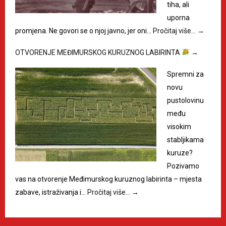
tiha, ali
uporna
promjena. Ne govori se o njoj javno, jer oni…
Pročitaj više…
→
OTVORENJE MEĐIMURSKOG KURUZNOG LABIRINTA
→
Spremni za
novu
pustolovinu
među
visokim
stabljikama
kuruze?
Pozivamo
vas na otvorenje Međimurskog kuruznog labirinta – mjesta
zabave, istraživanja i…
Pročitaj više…
→