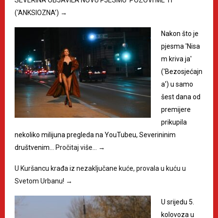
(‘ANKSIOZNA’)
→
Nakon što je
pjesma 'Nisa
m kriva ja'
('Bezosjećajn
a') u samo
šest dana od
premijere
prikupila
nekoliko milijuna pregleda na YouTubeu, Severininim
društvenim…
Pročitaj više…
→
U Kuršancu krađa iz nezaključane kuće, provala u kuću u
Svetom Urbanu!
→
U srijedu 5.
kolovoza u