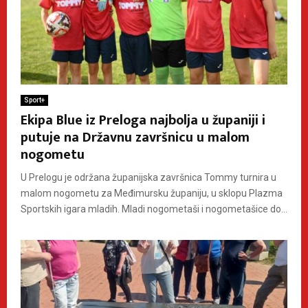
Sport+
Ekipa Blue iz Preloga najbolja u županiji i
putuje na Državnu završnicu u malom
nogometu
U Prelogu je održana županijska završnica Tommy turnira u
malom nogometu za Međimursku županiju, u sklopu Plazma
Sportskih igara mladih. Mladi nogometaši i nogometašice do...