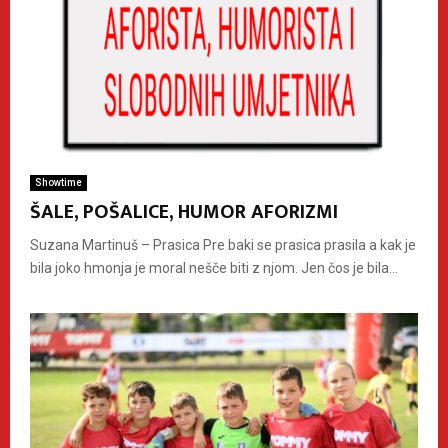
Showtime
ŠALE, POŠALICE, HUMOR AFORIZMI
Suzana Martinuš – Prasica Pre baki se prasica prasila a kak je
bila joko hmonja je moral nešče biti z njom. Jen čos je bila...