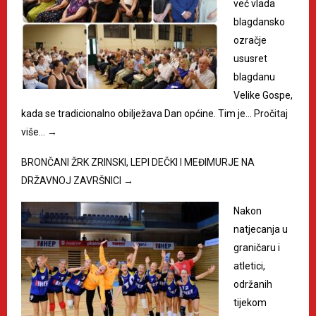
već vlada
blagdansko
ozračje
ususret
blagdanu
Velike Gospe,
kada se tradicionalno obilježava Dan općine. Tim je…
Pročitaj
više…
→
BRONČANI ŽRK ZRINSKI, LEPI DEČKI I MEĐIMURJE NA
DRŽAVNOJ ZAVRŠNICI
→
Nakon
natjecanja u
graničaru i
atletici,
održanih
tijekom