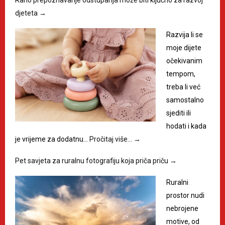
djeteta
→
Razvija li se
moje dijete
očekivanim
tempom,
treba li već
samostalno
sjediti ili
hodati i kada
je vrijeme za dodatnu…
Pročitaj više…
→
Pet savjeta za ruralnu fotografiju koja priča priču
→
Ruralni
prostor nudi
nebrojene
motive, od