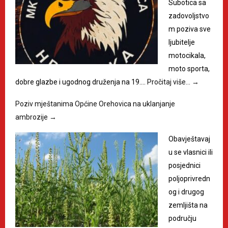
Subotica sa
zadovoljstvo
m poziva sve
ljubitelje
motocikala,
moto sporta,
dobre glazbe i ugodnog druženja na 19.…
Pročitaj više…
→
Poziv mještanima Općine Orehovica na uklanjanje
ambrozije
→
Obavještavaj
u se vlasnici ili
posjednici
poljoprivredn
og i drugog
zemljišta na
području