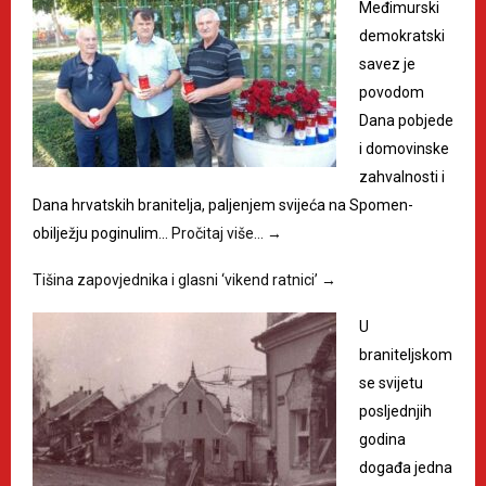
Međimurski
demokratski
savez je
povodom
Dana pobjede
i domovinske
zahvalnosti i
Dana hrvatskih branitelja, paljenjem svijeća na Spomen-
obilježju poginulim…
Pročitaj više…
→
Tišina zapovjednika i glasni ‘vikend ratnici’
→
U
braniteljskom
se svijetu
posljednjih
godina
događa jedna