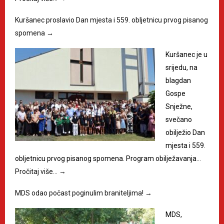
Kuršanec proslavio Dan mjesta i 559. obljetnicu prvog pisanog
spomena
→
Kuršanec je u
srijedu, na
blagdan
Gospe
Snježne,
svečano
obilježio Dan
mjesta i 559.
obljetnicu prvog pisanog spomena. Program obilježavanja…
Pročitaj više…
→
MDS odao počast poginulim braniteljima!
→
MDS,