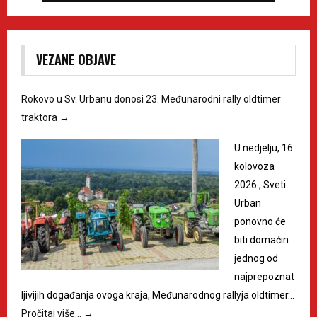
VEZANE OBJAVE
Rokovo u Sv. Urbanu donosi 23. Međunarodni rally oldtimer
traktora
→
U nedjelju, 16.
kolovoza
2026., Sveti
Urban
ponovno će
biti domaćin
jednog od
najprepoznat
ljivijih događanja ovoga kraja, Međunarodnog rallyja oldtimer…
Pročitaj više…
→