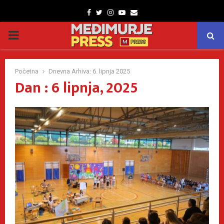
Facebook
Twitter
Instagram
Youtube
Email
PRIMARY
MENU
Početna
Dnevna Arhiva: 6. lipnja 2025
Dan : 6 lipnja, 2025