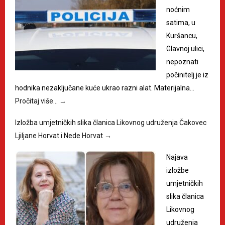
noćnim
satima, u
Kuršancu,
Glavnoj ulici,
nepoznati
počinitelj je iz
hodnika nezaključane kuće ukrao razni alat. Materijalna…
Pročitaj više…
→
Izložba umjetničkih slika članica Likovnog udruženja Čakovec
Ljiljane Horvat i Nede Horvat
→
Najava
izložbe
umjetničkih
slika članica
Likovnog
udruženja