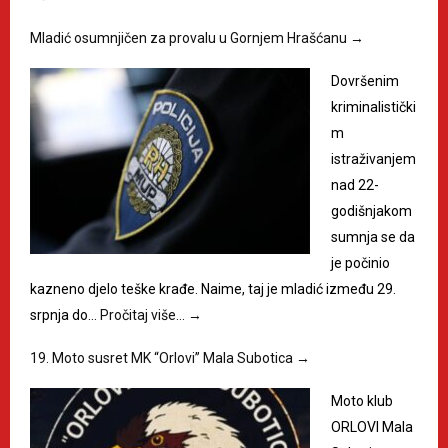
Mladić osumnjičen za provalu u Gornjem Hrašćanu
→
Dovršenim
kriminalistički
m
istraživanjem
nad 22-
godišnjakom
sumnja se da
je počinio
kazneno djelo teške krađe. Naime, taj je mladić između 29.
srpnja do…
Pročitaj više…
→
19. Moto susret MK “Orlovi” Mala Subotica
→
Moto klub
ORLOVI Mala