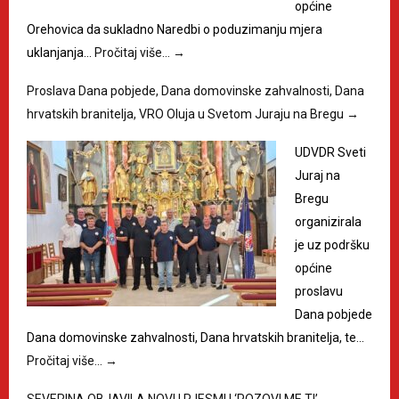
općine
Orehovica da sukladno Naredbi o poduzimanju mjera
uklanjanja…
Pročitaj više…
→
Proslava Dana pobjede, Dana domovinske zahvalnosti, Dana
hrvatskih branitelja, VRO Oluja u Svetom Juraju na Bregu
→
UDVDR Sveti
Juraj na
Bregu
organizirala
je uz podršku
općine
proslavu
Dana pobjede
Dana domovinske zahvalnosti, Dana hrvatskih branitelja, te…
Pročitaj više…
→
SEVERINA OBJAVILA NOVU PJESMU ‘POZOVI ME TI’