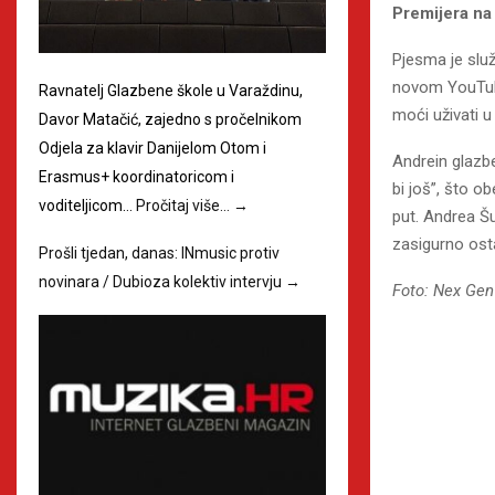
Premijera na
Pjesma je slu
novom YouTu
Ravnatelj Glazbene škole u Varaždinu,
moći uživati u
Davor Matačić, zajedno s pročelnikom
Odjela za klavir Danijelom Otom i
Andrein glazb
Erasmus+ koordinatoricom i
bi još”, što o
voditeljicom…
Pročitaj više…
→
put. Andrea Šu
zasigurno osta
Prošli tjedan, danas: INmusic protiv
novinara / Dubioza kolektiv intervju
→
Foto: Nex Gen