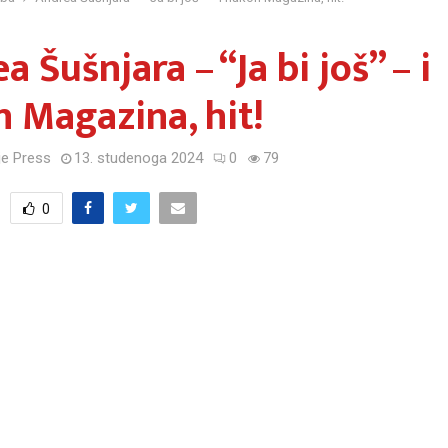
a Šušnjara – “Ja bi još” – i
 Magazina, hit!
e Press
13. studenoga 2024
0
79
0