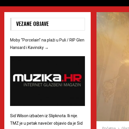
VEZANE OBJAVE
Moby “Porcelain” na plaži u Puli / RIP Glen
Hansard i Kavinsky
→
Sid Wilson izbačen iz Slipknota. Ili nije.
TMZ je u petak navečer objavio da je Sid
Početna
Gla