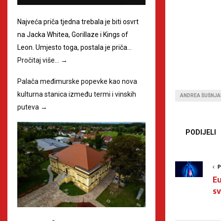
Najveća priča tjedna trebala je biti osvrt
na Jacka Whitea, Gorillaze i Kings of
Leon. Umjesto toga, postala je priča…
Pročitaj više…
→
Palača međimurske popevke kao nova
kulturna stanica između termi i vinskih
ANDREA ŠUŠNJ
puteva
→
PODIJELI
P
Eu
sv