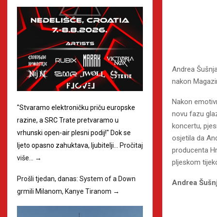
Andrea Šušnjar
nakon Magazi
Nakon emotivn
"Stvaramo elektroničku priču europske
novu fazu glaz
razine, a SRC Trate pretvaramo u
koncertu, pje
vrhunski open-air plesni podij!" Dok se
osjetila da An
ljeto opasno zahuktava, ljubitelji…
Pročitaj
producenta Hr
više…
→
pljeskom tije
Prošli tjedan, danas: System of a Down
Andrea Šušnja
grmili Milanom, Kanye Tiranom
→