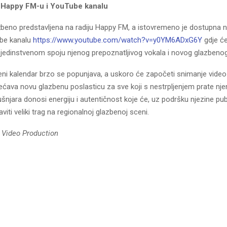
 Happy FM-u i YouTube kanalu
žbeno predstavljena na radiju Happy FM, a istovremeno je dostupna
be kanalu
https://www.youtube.com/watch?v=y0YM6ADxG6Y
gdje će
 jedinstvenom spoju njenog prepoznatljivog vokala i novog glazbenog 
eni kalendar brzo se popunjava, a uskoro će započeti snimanje video
bećava novu glazbenu poslasticu za sve koji s nestrpljenjem prate nj
šnjara donosi energiju i autentičnost koje će, uz podršku njezine pub
viti veliki trag na regionalnoj glazbenoj sceni.
 Video Production