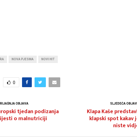
ARA
NOVA PJESMA
NOVI HIT
0
RIJAŠNJA OBJAVA
SLJEDEĆA OBJA
ropski tjedan podizanja
Klapa Kaše predstav
ijesti o malnutriciji
klapski spot kakav 
niste vidj