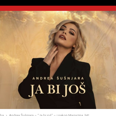
zba
Andrea Šušnjara – “Ja bi još” – i nakon Magazina, hit!