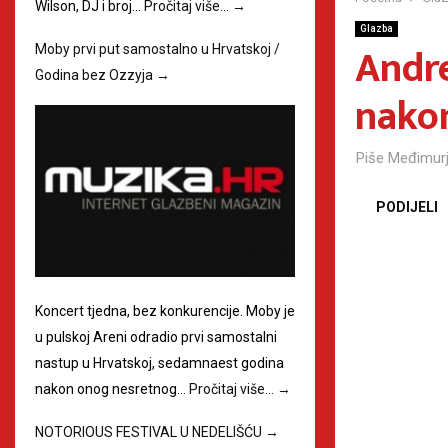
Wilson, DJ i broj…
Pročitaj više…
→
Glazba
Andre
Moby prvi put samostalno u Hrvatskoj /
Godina bez Ozzyja
→
nakon
Piše
Međimurj
PODIJELI
Koncert tjedna, bez konkurencije. Moby je
u pulskoj Areni odradio prvi samostalni
nastup u Hrvatskoj, sedamnaest godina
nakon onog nesretnog…
Pročitaj više…
→
NOTORIOUS FESTIVAL U NEDELIŠĆU
→