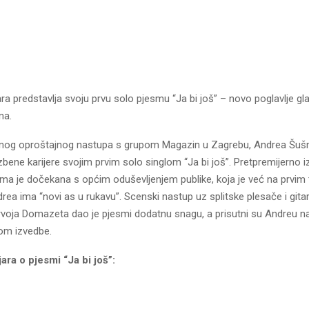
a predstavlja svoju prvu solo pjesmu “Ja bi još” – novo poglavlje gl
na.
og oproštajnog nastupa s grupom Magazin u Zagrebu, Andrea Šušn
bene karijere svojim prvim solo singlom “Ja bi još”. Pretpremijerno 
sma je dočekana s općim oduševljenjem publike, koja je već na prvim
drea ima “novi as u rukavu”. Scenski nastup uz splitske plesače i gitar
voja Domazeta dao je pjesmi dodatnu snagu, a prisutni su Andreu na
kom izvedbe.
ra o pjesmi “Ja bi još”: