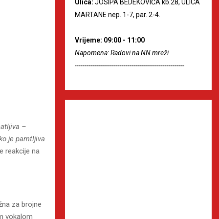
Ulica:
JOSIPA BEDEKOVIĆA kb.28, ULICA
MARTANE nep. 1-7, par. 2-4.
Vrijeme: 09:00 - 11:00
Napomena: Radovi na NN mreži
--------------------------------------------------------
atljiva –
o je pamtljiva
e reakcije na
užna za brojne
im vokalom