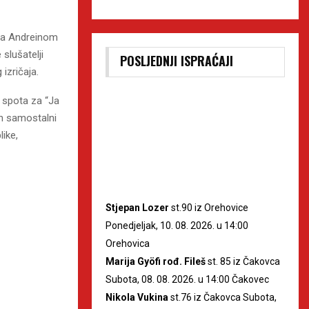
 na Andreinom
 slušatelji
POSLJEDNJI ISPRAĆAJI
izričaja.
 spota za “Ja
en samostalni
like,
Stjepan Lozer
st.90 iz Orehovice
Ponedjeljak, 10. 08. 2026. u 14:00
Orehovica
Marija Gyöfi rođ. Fileš
st. 85 iz Čakovca
Subota, 08. 08. 2026. u 14:00 Čakovec
Nikola Vukina
st.76 iz Čakovca Subota,