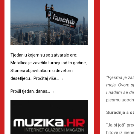
Tjedan u kojem su se zatvarale ere:
Metallica je završila turneju od tri godine,
Stonesi objavili album u devetom
“Pjesma je zab
desetljeću…
Pročitaj više…
→
moja. Ovom pj
Prošli tjedan, danas…
→
i nadam se da
pjesmu ugodno
Suradnja s ob
“Ja bi još” pre
hitove iz nje