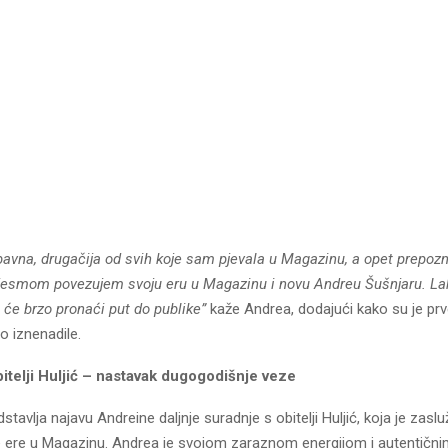
avna, drugačija od svih koje sam pjevala u Magazinu, a opet prepozn
esmom povezujem svoju eru u Magazinu i novu Andreu Šušnjaru. Lak
 će brzo pronaći put do publike”
kaže Andrea, dodajući kako su je prv
 iznenadile.
itelji Huljić – nastavak dugogodišnje veze
dstavlja najavu Andreine daljnje suradnje s obitelji Huljić, koja je zasl
ne ere u Magazinu. Andrea je svojom zaraznom energijom i autentičn