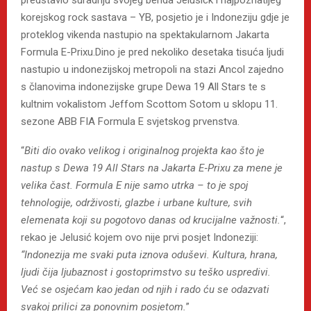
korejskog rock sastava – YB, posjetio je i Indoneziju gdje je
proteklog vikenda nastupio na spektakularnom Jakarta
Formula E-Prixu.Dino je pred nekoliko desetaka tisuća ljudi
nastupio u indonezijskoj metropoli na stazi Ancol zajedno
s članovima indonezijske grupe Dewa 19 All Stars te s
kultnim vokalistom Jeffom Scottom Sotom u sklopu 11.
sezone ABB FIA Formula E svjetskog prvenstva.
“
Biti dio ovako velikog i originalnog projekta kao što je
nastup s Dewa 19 All Stars na Jakarta E‑Prixu za mene je
velika čast. Formula E nije samo utrka – to je spoj
tehnologije, održivosti, glazbe i urbane kulture, svih
elemenata koji su pogotovo danas od krucijalne važnosti.
“,
rekao je Jelusić kojem ovo nije prvi posjet Indoneziji:
“Indonezija me svaki puta iznova oduševi. Kultura, hrana,
ljudi čija ljubaznost i gostoprimstvo su teško uspredivi.
Već se osjećam kao jedan od njih i rado ću se odazvati
svakoj prilici za ponovnim posjetom.
”