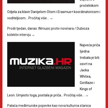
pročelnikom
Odjela za klavir Danijelom Otom i Erasmus+ koordinatoricom i
voditeljicom…
Pročitaj više…
→
Prošli tjedan, danas: INmusic protiv novinara / Dubioza
kolektiv intervju
→
Najveća priča
tjedna
trebala je biti
osvrt na
Jacka
Whitea,
Gorillaze i
Kings of
Leon. Umjesto toga, postala je priča…
Pročitaj više…
→
Palača međimurske popevke kao nova kulturna stanica