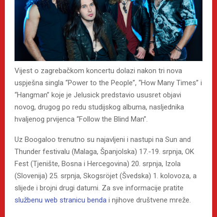
Vijest o zagrebačkom koncertu dolazi nakon tri nova
uspješna singla “Power to the People”, “How Many Times” i
“Hangman” koje je Jelusick predstavio ususret objavi
novog, drugog po redu studijskog albuma, nasljednika
hvaljenog prvijenca “Follow the Blind Man”.
Uz Boogaloo trenutno su najavljeni i nastupi na Sun and
Thunder festivalu (Malaga, Španjolska) 17.-19. srpnja, OK
Fest (Tjenište, Bosna i Hercegovina) 20. srpnja, Izola
(Slovenija) 25. srpnja, Skogsröjet (Švedska) 1. kolovoza, a
slijede i brojni drugi datumi. Za sve informacije pratite
službenu web stranicu benda
i njihove društvene mreže.