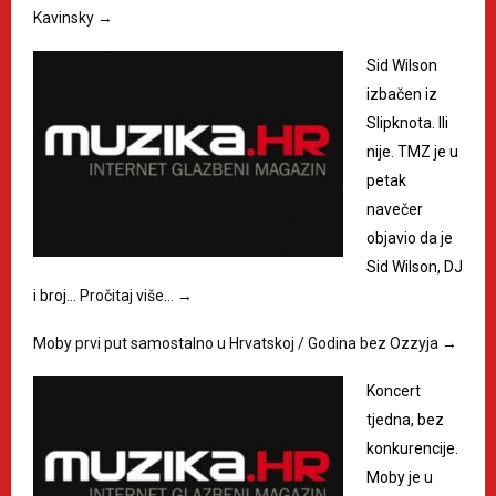
Kavinsky
→
Sid Wilson
izbačen iz
Slipknota. Ili
nije. TMZ je u
petak
navečer
objavio da je
Sid Wilson, DJ
i broj…
Pročitaj više…
→
Moby prvi put samostalno u Hrvatskoj / Godina bez Ozzyja
→
Koncert
tjedna, bez
konkurencije.
Moby je u