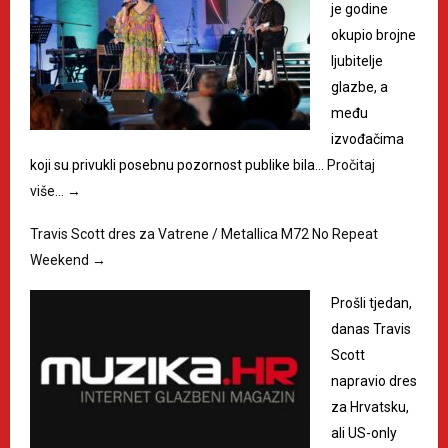
je godine
okupio brojne
ljubitelje
glazbe, a
među
izvođačima
koji su privukli posebnu pozornost publike bila…
Pročitaj
više…
→
Travis Scott dres za Vatrene / Metallica M72 No Repeat
Weekend
→
Prošli tjedan,
danas Travis
Scott
napravio dres
za Hrvatsku,
ali US-only