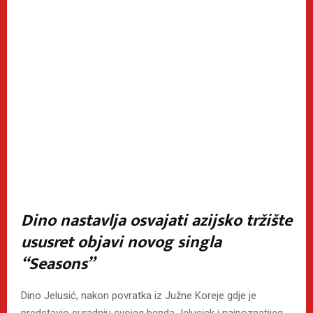
Dino nastavlja osvajati azijsko tržište
ususret objavi novog singla
“Seasons”
Dino Jelusić, nakon povratka iz Južne Koreje gdje je
predstavio suradnju svojeg benda Jelusick i najpoznatijeg