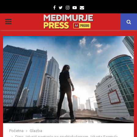
Facebook
Twitter
Instagram
Youtube
Email
PRIMARY
MENU
Početna
Glazba
Dino Jelusić nastupio na spektakularnom Jakarta Formula