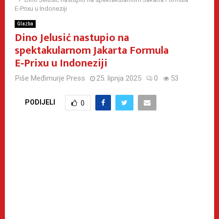
E‑Prixu u Indoneziji
Glazba
Dino Jelusić nastupio na
spektakularnom Jakarta Formula
E‑Prixu u Indoneziji
Piše
Međimurje Press
25. lipnja 2025
0
53
PODIJELI
0