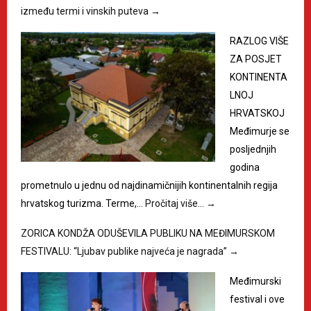
između termi i vinskih puteva
→
RAZLOG VIŠE
ZA POSJET
KONTINENTA
LNOJ
HRVATSKOJ
Međimurje se
posljednjih
godina
prometnulo u jednu od najdinamičnijih kontinentalnih regija
hrvatskog turizma. Terme,…
Pročitaj više…
→
ZORICA KONDŽA ODUŠEVILA PUBLIKU NA MEĐIMURSKOM
FESTIVALU: “Ljubav publike najveća je nagrada”
→
Međimurski
festival i ove