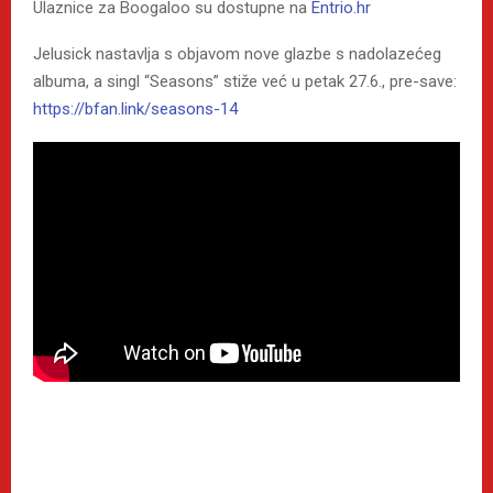
Ulaznice za Boogaloo su dostupne na
Entrio.hr
Jelusick nastavlja s objavom nove glazbe s nadolazećeg
albuma, a singl “Seasons” stiže već u petak 27.6., pre-save:
https://bfan.link/seasons-14