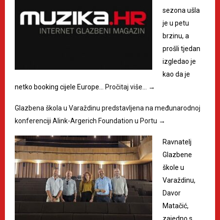
sezona ušla
je u petu
brzinu, a
prošli tjedan
izgledao je
kao da je
netko booking cijele Europe…
Pročitaj više…
→
Glazbena škola u Varaždinu predstavljena na međunarodnoj
konferenciji Alink-Argerich Foundation u Portu
→
Ravnatelj
Glazbene
škole u
Varaždinu,
Davor
Matačić,
zajedno s