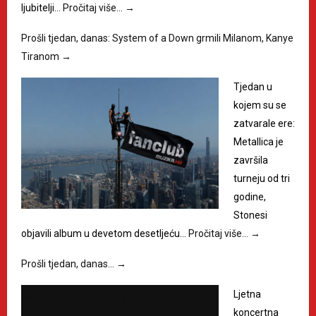
ljubitelji…
Pročitaj više…
→
Prošli tjedan, danas: System of a Down grmili Milanom, Kanye
Tiranom
→
Tjedan u
kojem su se
zatvarale ere:
Metallica je
završila
turneju od tri
godine,
Stonesi
objavili album u devetom desetljeću…
Pročitaj više…
→
Prošli tjedan, danas…
→
Ljetna
koncertna