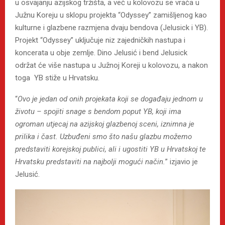
u osvajanju azijskog tržišta, a već u kolovozu se vraća u
Južnu Koreju u sklopu projekta “Odyssey” zamišljenog kao
kulturne i glazbene razmjena dvaju bendova (Jelusick i YB).
Projekt “Odyssey” uključuje niz zajedničkih nastupa i
koncerata u obje zemlje. Dino Jelusić i bend Jelusick
održat će više nastupa u Južnoj Koreji u kolovozu, a nakon
toga YB stiže u Hrvatsku.
“
Ovo je jedan od onih projekata koji se događaju jednom u
životu – spojiti snage s bendom poput YB, koji ima
ogroman utjecaj na azijskoj glazbenoj sceni, iznimna je
prilika i čast. Uzbuđeni smo što našu glazbu možemo
predstaviti korejskoj publici, ali i ugostiti YB u Hrvatskoj te
Hrvatsku predstaviti na najbolji mogući način.
” izjavio je
Jelusić.