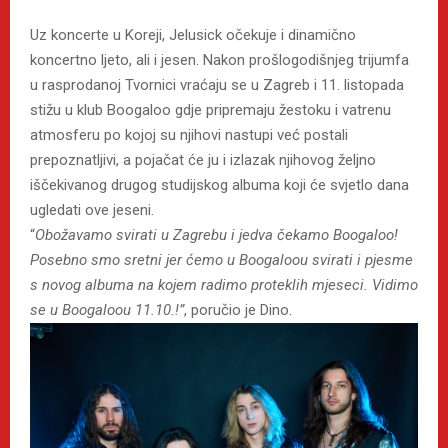
Uz koncerte u Koreji, Jelusick očekuje i dinamično
koncertno ljeto, ali i jesen. Nakon prošlogodišnjeg trijumfa
u rasprodanoj Tvornici vraćaju se u Zagreb i 11. listopada
stižu u klub Boogaloo gdje pripremaju žestoku i vatrenu
atmosferu po kojoj su njihovi nastupi već postali
prepoznatljivi, a pojačat će ju i izlazak njihovog željno
iščekivanog drugog studijskog albuma koji će svjetlo dana
ugledati ove jeseni.
“
Obožavamo svirati u Zagrebu i jedva čekamo Boogaloo!
Posebno smo sretni jer ćemo u Boogaloou svirati i pjesme
s novog albuma na kojem radimo proteklih mjeseci. Vidimo
se u Boogaloou 11.10.!”
, poručio je Dino.