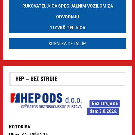
RUKOVATELJ/ICA SPECIJALNIM VOZILOM ZA
ODVODNJU
1 IZVRŠITELJ/ICA
KLIKNI ZA DETALJE!
HEP – BEZ STRUJE
Bez struje na
dan: 3.8.2026.
KOTORIBA
Ulica:
SAJMIŠNA 16.