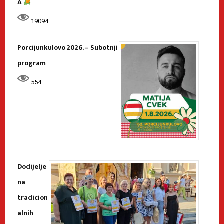
A
19094
Porcijunkulovo 2026. – Subotnji
program
554
Dodijelje
na
tradicion
alnih