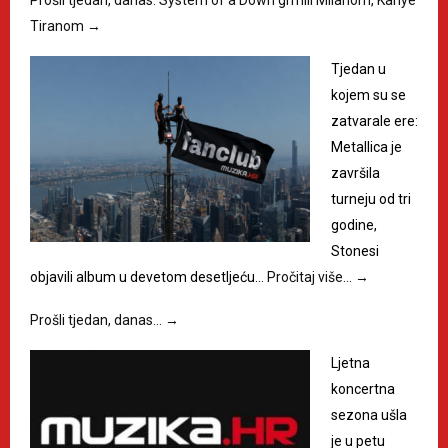
Prošli tjedan, danas: System of a Down grmili Milanom, Kanye
Tiranom
→
Tjedan u
kojem su se
zatvarale ere:
Metallica je
završila
turneju od tri
godine,
Stonesi
objavili album u devetom desetljeću…
Pročitaj više…
→
Prošli tjedan, danas…
→
Ljetna
koncertna
sezona ušla
je u petu