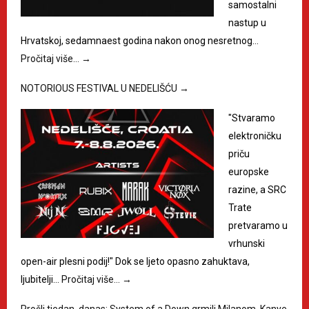
samostalni
nastup u
Hrvatskoj, sedamnaest godina nakon onog nesretnog…
Pročitaj više…
→
NOTORIOUS FESTIVAL U NEDELIŠĆU
→
"Stvaramo
elektroničku
priču
europske
razine, a SRC
Trate
pretvaramo u
vrhunski
open-air plesni podij!" Dok se ljeto opasno zahuktava,
ljubitelji…
Pročitaj više…
→