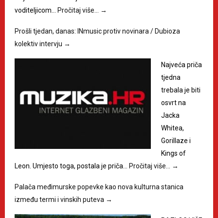
voditeljicom…
Pročitaj više…
→
Prošli tjedan, danas: INmusic protiv novinara / Dubioza
kolektiv intervju
→
Najveća priča
tjedna
trebala je biti
osvrt na
Jacka
Whitea,
Gorillaze i
Kings of
Leon. Umjesto toga, postala je priča…
Pročitaj više…
→
Palača međimurske popevke kao nova kulturna stanica
između termi i vinskih puteva
→