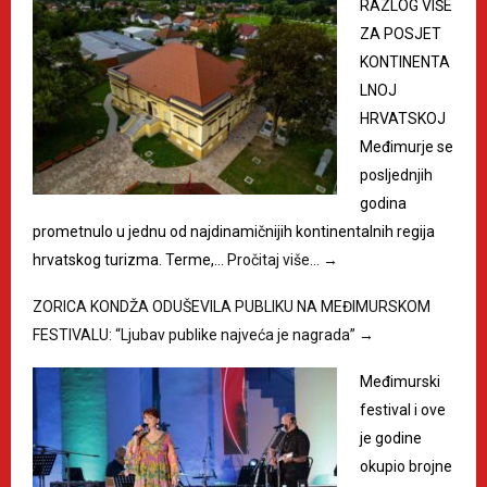
RAZLOG VIŠE
ZA POSJET
KONTINENTA
LNOJ
HRVATSKOJ
Međimurje se
posljednjih
godina
prometnulo u jednu od najdinamičnijih kontinentalnih regija
hrvatskog turizma. Terme,…
Pročitaj više…
→
ZORICA KONDŽA ODUŠEVILA PUBLIKU NA MEĐIMURSKOM
FESTIVALU: “Ljubav publike najveća je nagrada”
→
Međimurski
festival i ove
je godine
okupio brojne