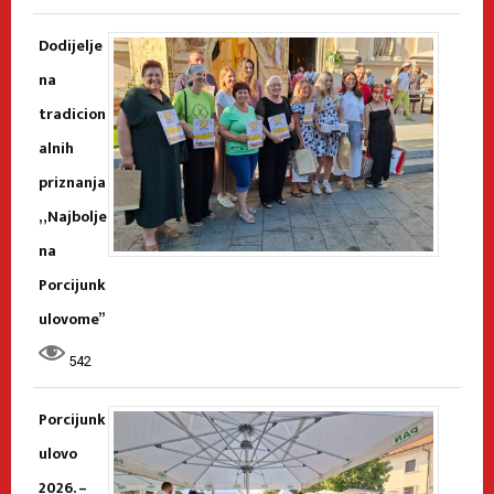
Dodijelje
na
tradicion
alnih
priznanja
„Najbolje
na
Porcijunk
ulovome”
542
Porcijunk
ulovo
2026. –