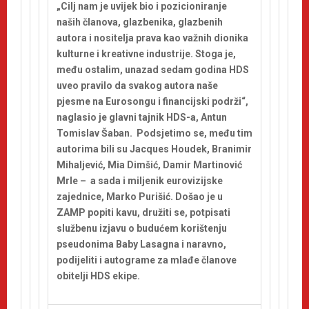
„Cilj nam je uvijek bio i pozicioniranje
naših članova, glazbenika, glazbenih
autora i nositelja prava kao važnih dionika
kulturne i kreativne industrije. Stoga je,
među ostalim, unazad sedam godina HDS
uveo pravilo da svakog autora naše
pjesme na Eurosongu i financijski podrži“,
naglasio je glavni tajnik HDS-a, Antun
Tomislav Šaban. Podsjetimo se, među tim
autorima bili su Jacques Houdek, Branimir
Mihaljević, Mia Dimšić, Damir Martinović
Mrle – a sada i miljenik eurovizijske
zajednice, Marko Purišić. Došao je u
ZAMP popiti kavu, družiti se, potpisati
službenu izjavu o budućem korištenju
pseudonima Baby Lasagna i naravno,
podijeliti i autograme za mlađe članove
obitelji HDS ekipe.