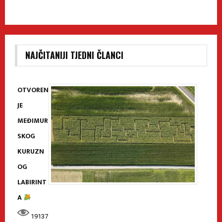
NAJČITANIJI TJEDNI ČLANCI
OTVOREN
JE
MEĐIMUR
SKOG
KURUZN
OG
LABIRINT
A
19137