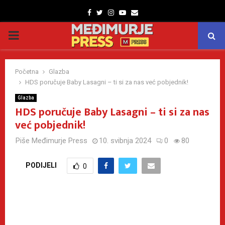
Facebook
Twitter
Instagram
Youtube
Email
PRIMARY
MENU
Početna
Glazba
HDS poručuje Baby Lasagni – ti si za nas već pobjednik!
Glazba
HDS poručuje Baby Lasagni – ti si za nas
već pobjednik!
Piše
Međimurje Press
10. svibnja 2024
0
80
PODIJELI
0