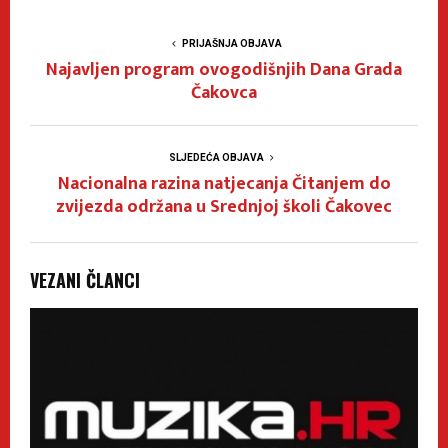
PRIJAŠNJA OBJAVA
Najavljen program ovogodišnjih Dana Grada
Čakovca
SLJEDEĆA OBJAVA
Nacionalna razina natjecanja Čitanjem do
zvijezda održana u Srednjoj školi Čakovec
VEZANI ČLANCI