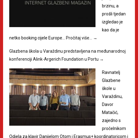
brzinu, a
prošli tjedan
izgledao je
kao da je
netko booking cijele Europe…
Pročitaj više…
→
Glazbena škola u Varaždinu predstavljena na međunarodnoj
konferenciji Alink-Argerich Foundation u Portu
→
Ravnatelj
Glazbene
škole u
Varaždinu,
Davor
Matačić,
zajedno s
pročelnikom
Odjela za klavir Danijelom Otom i Erasmus+ koordinatoricom i