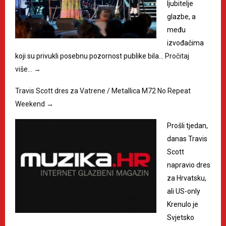
ljubitelje
glazbe, a
među
izvođačima
koji su privukli posebnu pozornost publike bila…
Pročitaj
više…
→
Travis Scott dres za Vatrene / Metallica M72 No Repeat
Weekend
→
Prošli tjedan,
danas Travis
Scott
napravio dres
za Hrvatsku,
ali US-only
Krenulo je
Svjetsko