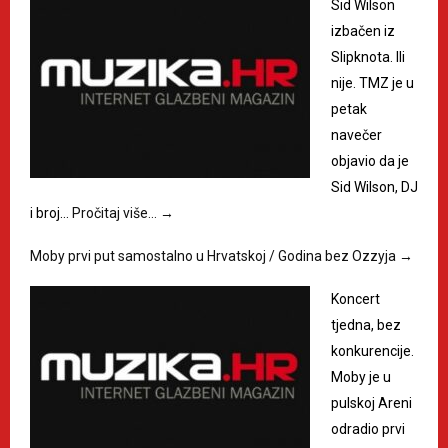
Sid Wilson
izbačen iz
Slipknota. Ili
nije. TMZ je u
petak
navečer
objavio da je
Sid Wilson, DJ
i broj…
Pročitaj više…
→
Moby prvi put samostalno u Hrvatskoj / Godina bez Ozzyja
→
Koncert
tjedna, bez
konkurencije.
Moby je u
pulskoj Areni
odradio prvi