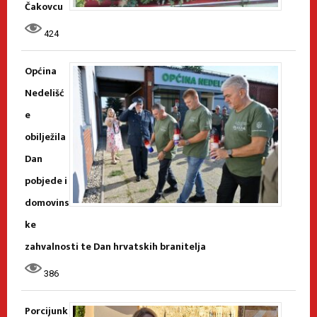
Čakovcu
424
Općina
Nedelišć
e
obilježila
Dan
pobjede i
domovins
ke
zahvalnosti te Dan hrvatskih branitelja
386
Porcijunk