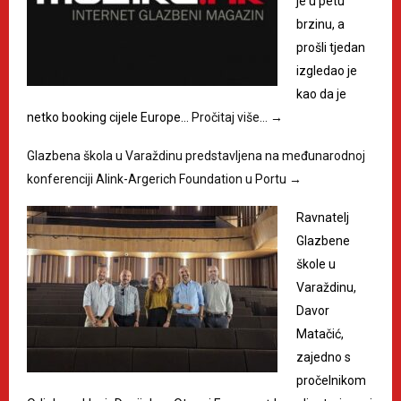
je u petu
brzinu, a
prošli tjedan
izgledao je
kao da je
netko booking cijele Europe…
Pročitaj više…
→
Glazbena škola u Varaždinu predstavljena na međunarodnoj
konferenciji Alink-Argerich Foundation u Portu
→
Ravnatelj
Glazbene
škole u
Varaždinu,
Davor
Matačić,
zajedno s
pročelnikom