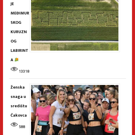
JE
MEĐIMUR
SKOG
KURUZN
OG
LABIRINT
A
13318
Ženska
snaga u
središtu
Čakovca
588