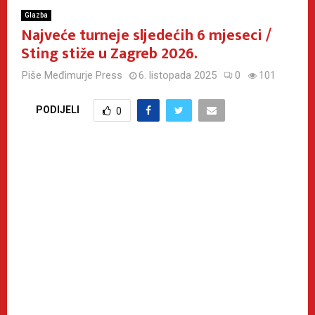
Glazba
Najveće turneje sljedećih 6 mjeseci /
Sting stiže u Zagreb 2026.
Piše
Međimurje Press
6. listopada 2025
0
101
PODIJELI
0