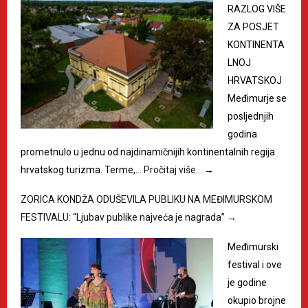
RAZLOG VIŠE
ZA POSJET
KONTINENTA
LNOJ
HRVATSKOJ
Međimurje se
posljednjih
godina
prometnulo u jednu od najdinamičnijih kontinentalnih regija
hrvatskog turizma. Terme,…
Pročitaj više…
→
ZORICA KONDŽA ODUŠEVILA PUBLIKU NA MEĐIMURSKOM
FESTIVALU: “Ljubav publike najveća je nagrada”
→
Međimurski
festival i ove
je godine
okupio brojne