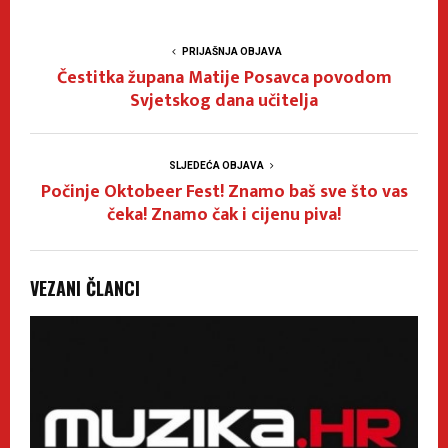
PRIJAŠNJA OBJAVA
Čestitka župana Matije Posavca povodom
Svjetskog dana učitelja
SLJEDEĆA OBJAVA
Počinje Oktobeer Fest! Znamo baš sve što vas
čeka! Znamo čak i cijenu piva!
VEZANI ČLANCI