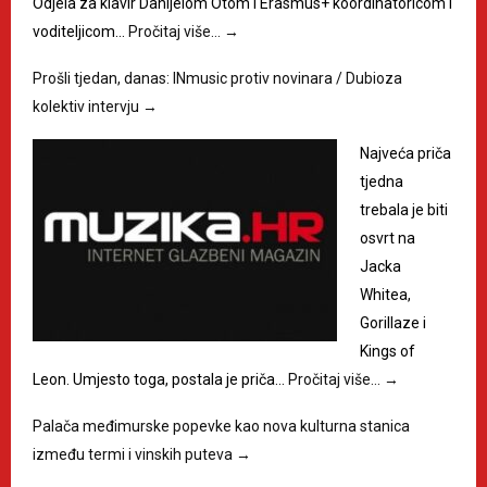
Odjela za klavir Danijelom Otom i Erasmus+ koordinatoricom i
voditeljicom…
Pročitaj više…
→
Prošli tjedan, danas: INmusic protiv novinara / Dubioza
kolektiv intervju
→
Najveća priča
tjedna
trebala je biti
osvrt na
Jacka
Whitea,
Gorillaze i
Kings of
Leon. Umjesto toga, postala je priča…
Pročitaj više…
→
Palača međimurske popevke kao nova kulturna stanica
između termi i vinskih puteva
→