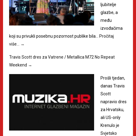
ljubitelje
glazbe, a
među
izvođačima
koji su privukli posebnu pozornost publike bila…
Pročitaj
više…
→
Travis Scott dres za Vatrene / Metallica M72 No Repeat
Weekend
→
Prošli tjedan,
danas Travis
Scott
napravio dres
za Hrvatsku,
ali US-only
Krenulo je
Svjetsko