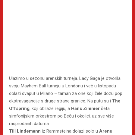
Ulazimo u sezonu arenskih turneja. Lady Gaga je otvorila
svoju Mayhem Ball turneju u Londonu i već u listopadu
dolazi dvaput u Milano – taman za one koji žele dozu pop
ekstravagancije s druge strane granice. Na putu su i
The
Offspring
, koji obilaze regiju, a
Hans Zimmer
šeta
simfonijskim orkestrom po Beču i okolici, uz sve više
rasprodanih datuma.
Till Lindemann
iz Rammsteina dolazi solo u
Arenu