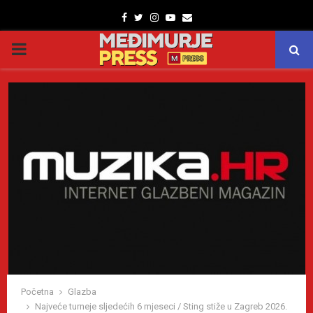
Facebook
Twitter
Instagram
Youtube
Email
PRIMARY
MENU
Početna
Glazba
Najveće turneje sljedećih 6 mjeseci / Sting stiže u Zagreb 2026.