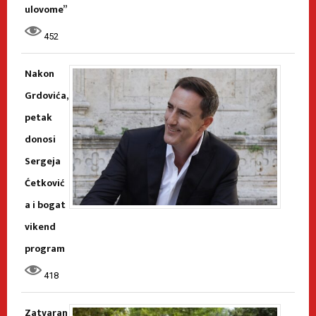
ulovome”
452
Nakon
Grdovića,
petak
donosi
Sergeja
Ćetković
a i bogat
vikend
program
418
Zatvaran