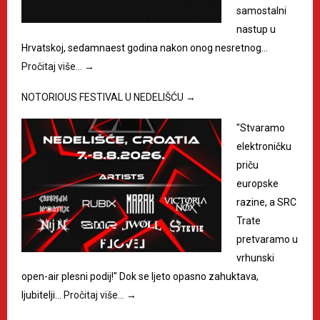
samostalni
nastup u
Hrvatskoj, sedamnaest godina nakon onog nesretnog…
Pročitaj više…
→
NOTORIOUS FESTIVAL U NEDELIŠĆU
→
"Stvaramo
elektroničku
priču
europske
razine, a SRC
Trate
pretvaramo u
vrhunski
open-air plesni podij!" Dok se ljeto opasno zahuktava,
ljubitelji…
Pročitaj više…
→