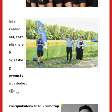
Jučer
krenuo
natjecat
eljski dio
9.
Svjetsko
g
prvenstv
a u ribolovu
551
Porcijunkulovo 2026. – Subotnji