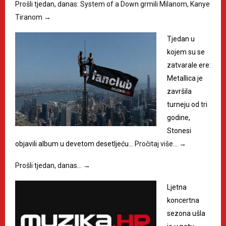
Prošli tjedan, danas: System of a Down grmili Milanom, Kanye
Tiranom
→
Tjedan u
kojem su se
zatvarale ere:
Metallica je
završila
turneju od tri
godine,
Stonesi
objavili album u devetom desetljeću…
Pročitaj više…
→
Prošli tjedan, danas…
→
Ljetna
koncertna
sezona ušla