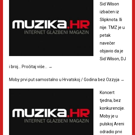
Sid Wilson
izbačen iz
Slipknota. Ili
nije. TMZ je u
petak
navečer
objavio da je
Sid Wilson, DJ
i broj…
Pročitaj više…
→
Moby prvi put samostalno u Hrvatskoj / Godina bez Ozzyja
→
Koncert
tjedna, bez
konkurencije.
Moby je u
pulskoj Areni
odradio prvi