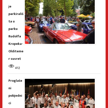
je
parkirališ
ta u
parku
Rudolfa
Kropeka-
Olditeme
r susret
412
Proglaše
ni
pobjedni
ci