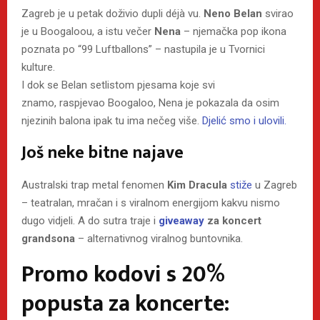
Zagreb je u petak doživio dupli déjà vu.
Neno Belan
svirao
je u Boogaloou, a istu večer
Nena
– njemačka pop ikona
poznata po “99 Luftballons” – nastupila je u Tvornici
kulture.
I dok se Belan setlistom pjesama koje svi
znamo, raspjevao Boogaloo, Nena je pokazala da osim
njezinih balona ipak tu ima nečeg više.
Djelić smo i ulovili.
Još neke bitne najave
Australski trap metal fenomen
Kim Dracula
stiže
u Zagreb
– teatralan, mračan i s viralnom energijom kakvu nismo
dugo vidjeli. A do sutra traje i
giveaway
za koncert
grandsona
– alternativnog viralnog buntovnika.
Promo kodovi s 20%
popusta za koncerte: