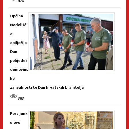
420
Općina
Nedelišć
e
obilježila
Dan
pobjede i
domovins
ke
zahvalnosti te Dan hrvatskih branitelja
383
Porcijunk
ulovo