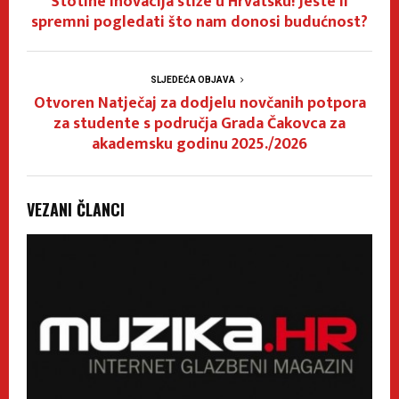
Stotine inovacija stiže u Hrvatsku! Jeste li
spremni pogledati što nam donosi budućnost?
SLJEDEĆA OBJAVA
Otvoren Natječaj za dodjelu novčanih potpora
za studente s područja Grada Čakovca za
akademsku godinu 2025./2026
VEZANI ČLANCI