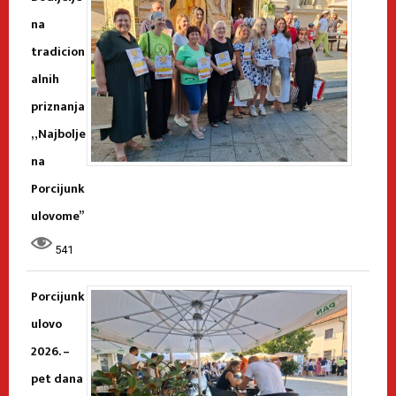
na
tradicion
alnih
priznanja
„Najbolje
na
Porcijunk
ulovome”
541
Porcijunk
ulovo
2026. –
pet dana