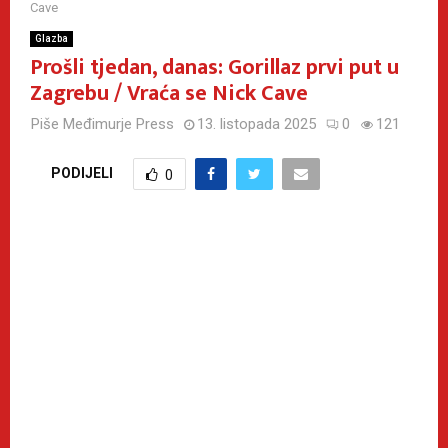
Cave
Glazba
Prošli tjedan, danas: Gorillaz prvi put u
Zagrebu / Vraća se Nick Cave
Piše
Međimurje Press
13. listopada 2025
0
121
PODIJELI
0