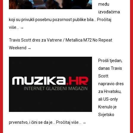
među
izvođačima
koji su privukli posebnu pozornost publike bila…
Pročitaj
više…
→
Travis Scott dres za Vatrene / Metallica M72 No Repeat
Weekend
→
Prošli tjedan,
danas Travis
Scott
napravio dres
za Hrvatsku,
ali US-only
Krenulo je
Svjetsko
prvenstvo, i čini se da je…
Pročitaj više…
→