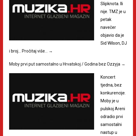
Slipknota. Ili
nije. TMZ je u
petak
navečer
objavio da je
Sid Wilson, DJ
i broj…
Pročitaj više…
→
Moby prvi put samostalno u Hrvatskoj / Godina bez Ozzyja
→
Koncert
tjedna, bez
konkurencije.
Moby je u
pulskoj Areni
odradio prvi
samostalni
nastup u