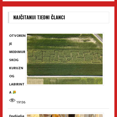
NAJČITANIJI TJEDNI ČLANCI
OTVOREN
JE
MEĐIMUR
SKOG
KURUZN
OG
LABIRINT
A
19136
Dodijelje