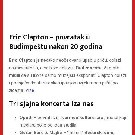
Eric Clapton – povratak u
Budimpeštu nakon 20 godina
Eric Clapton
je nekako neočekivano upao u priču, dolazi
na mini turneju, a najbliže dolazi u
Budimpeštu
. Ako ste
mislili da su ikone samo muzejski eksponati, Clapton dolazi
i podsjeća da stari rockeri ipak još uvijek mogu pržiti po
žicama.
Više.
Tri sjajna koncerta iza nas
Opeth
– povratak u
Tvornicu kulture
, prog metal koji
meditira bolje od joga studija.
Goran Bare & Majke
– “intimni”
Boćarski dom
,