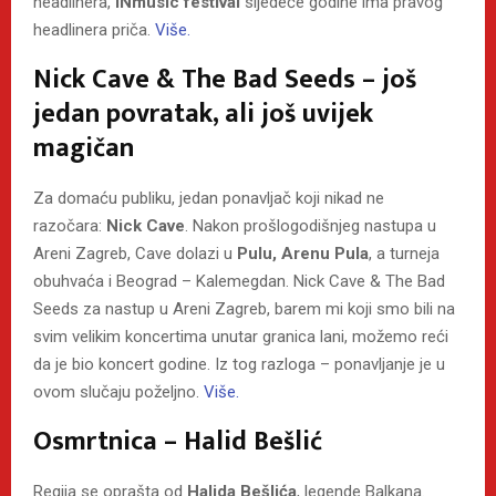
headlinera,
INmusic festival
sljedeće godine ima pravog
headlinera priča.
Više.
Nick Cave & The Bad Seeds – još
jedan povratak, ali još uvijek
magičan
Za domaću publiku, jedan ponavljač koji nikad ne
razočara:
Nick Cave
. Nakon prošlogodišnjeg nastupa u
Areni Zagreb, Cave dolazi u
Pulu, Arenu Pula
, a turneja
obuhvaća i Beograd – Kalemegdan. Nick Cave & The Bad
Seeds za nastup u Areni Zagreb, barem mi koji smo bili na
svim velikim koncertima unutar granica lani, možemo reći
da je bio koncert godine. Iz tog razloga – ponavljanje je u
ovom slučaju poželjno.
Više.
Osmrtnica – Halid Bešlić
Regija se oprašta od
Halida Bešlića
, legende Balkana.