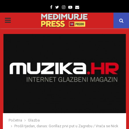
Facebook
Twitter
Instagram
Youtube
Email
PRIMARY
MENU
Početna
Glazba
Prošli tjedan, danas: Gorillaz prvi put u Zagrebu / Vraća se Nick