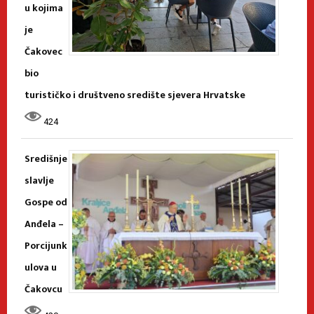
u kojima
je
Čakovec
bio
turističko i društveno središte sjevera Hrvatske
424
Središnje
slavlje
Gospe od
Anđela –
Porcijunk
ulova u
Čakovcu