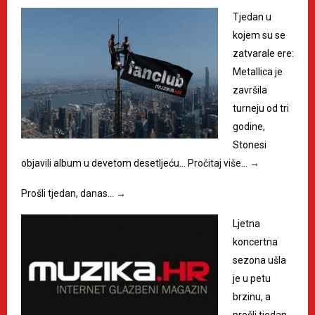
Tjedan u
kojem su se
zatvarale ere:
Metallica je
završila
turneju od tri
godine,
Stonesi
objavili album u devetom desetljeću…
Pročitaj više…
→
Prošli tjedan, danas…
→
Ljetna
koncertna
sezona ušla
je u petu
brzinu, a