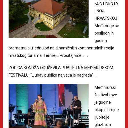
KONTINENTA
LNOJ
HRVATSKOJ
Međimurje se
posljednjih
godina
prometnulo u jednu od najdinamičnijih kontinentalnih regija
hrvatskog turizma. Terme,…
Pročitaj više…
→
ZORICA KONDŽA ODUŠEVILA PUBLIKU NA MEĐIMURSKOM
FESTIVALU: “Ljubav publike najveća je nagrada”
→
Međimurski
festival i ove
je godine
okupio brojne
ljubitelje
glazbe, a