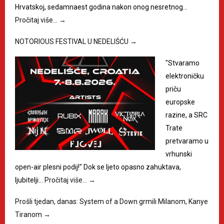
Hrvatskoj, sedamnaest godina nakon onog nesretnog…
Pročitaj više…
→
NOTORIOUS FESTIVAL U NEDELIŠĆU
→
"Stvaramo
elektroničku
priču
europske
razine, a SRC
Trate
pretvaramo u
vrhunski
open-air plesni podij!" Dok se ljeto opasno zahuktava,
ljubitelji…
Pročitaj više…
→
Prošli tjedan, danas: System of a Down grmili Milanom, Kanye
Tiranom
→