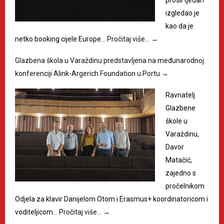
prošli tjedan
izgledao je
kao da je
netko booking cijele Europe…
Pročitaj više…
→
Glazbena škola u Varaždinu predstavljena na međunarodnoj
konferenciji Alink-Argerich Foundation u Portu
→
Ravnatelj
Glazbene
škole u
Varaždinu,
Davor
Matačić,
zajedno s
pročelnikom
Odjela za klavir Danijelom Otom i Erasmus+ koordinatoricom i
voditeljicom…
Pročitaj više…
→