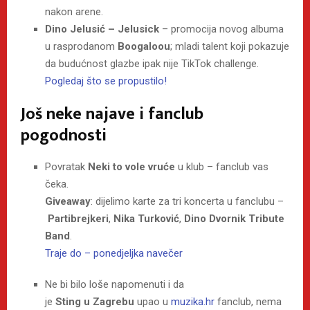
nakon arene.
Dino Jelusić – Jelusick
– promocija novog albuma
u rasprodanom
Boogaloou
; mladi talent koji pokazuje
da budućnost glazbe ipak nije TikTok challenge.
Pogledaj što se propustilo
!
Još neke najave i fanclub
pogodnosti
Povratak
Neki to vole vruće
u klub – fanclub vas
čeka.
Giveaway
: dijelimo karte za tri koncerta u fanclubu –
Partibrejkeri
,
Nika Turković
,
Dino Dvornik Tribute
Band
.
Traje do – ponedjeljka navečer
Ne bi bilo loše napomenuti i da
je
Sting
u
Zagrebu
upao u
muzika.hr
fanclub, nema