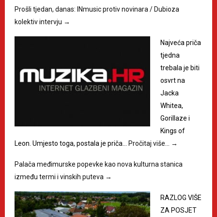
Prošli tjedan, danas: INmusic protiv novinara / Dubioza
kolektiv intervju
→
Najveća priča
tjedna
trebala je biti
osvrt na
Jacka
Whitea,
Gorillaze i
Kings of
Leon. Umjesto toga, postala je priča…
Pročitaj više…
→
Palača međimurske popevke kao nova kulturna stanica
između termi i vinskih puteva
→
RAZLOG VIŠE
ZA POSJET