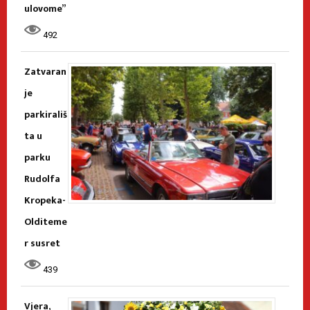
ulovome”
492
Zatvaran
je
parkirališ
ta u
parku
Rudolfa
Kropeka-
Olditeme
r susret
439
Vjera,