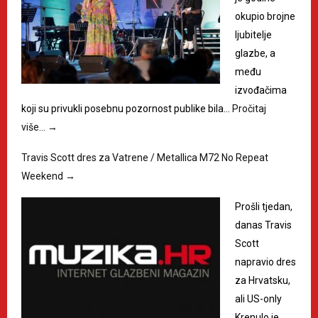
okupio brojne
ljubitelje
glazbe, a
među
izvođačima
koji su privukli posebnu pozornost publike bila…
Pročitaj
više…
→
Travis Scott dres za Vatrene / Metallica M72 No Repeat
Weekend
→
Prošli tjedan,
danas Travis
Scott
napravio dres
za Hrvatsku,
ali US-only
Krenulo je