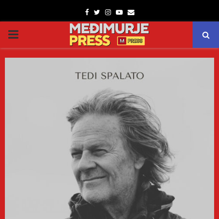
Facebook
Twitter
Instagram
Youtube
Email
PRIMARY
MENU