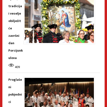
tradicija
i veselje
obilježit
će
završni
dan
Porcijunk
ulova
409
Proglaše
ni
pobjedni
ci