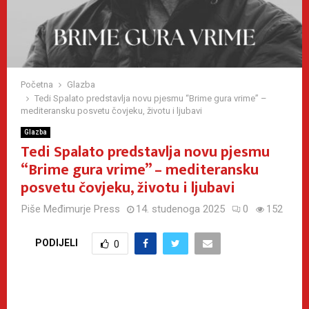
Početna
Glazba
Tedi Spalato predstavlja novu pjesmu “Brime gura vrime” –
mediteransku posvetu čovjeku, životu i ljubavi
Glazba
Tedi Spalato predstavlja novu pjesmu
“Brime gura vrime” – mediteransku
posvetu čovjeku, životu i ljubavi
Piše
Međimurje Press
14. studenoga 2025
0
152
PODIJELI
0