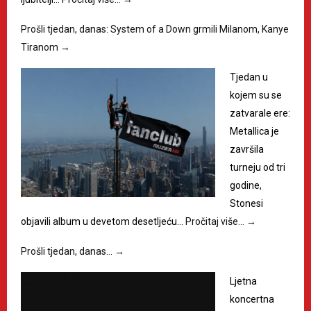
Prošli tjedan, danas: System of a Down grmili Milanom, Kanye
Tiranom
→
Tjedan u
kojem su se
zatvarale ere:
Metallica je
završila
turneju od tri
godine,
Stonesi
objavili album u devetom desetljeću…
Pročitaj više…
→
Prošli tjedan, danas…
→
Ljetna
koncertna