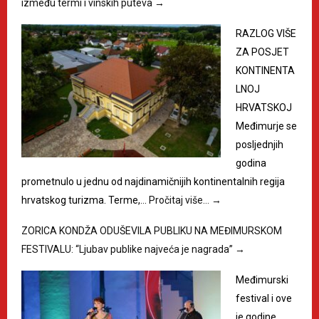
između termi i vinskih puteva
→
RAZLOG VIŠE
ZA POSJET
KONTINENTA
LNOJ
HRVATSKOJ
Međimurje se
posljednjih
godina
prometnulo u jednu od najdinamičnijih kontinentalnih regija
hrvatskog turizma. Terme,…
Pročitaj više…
→
ZORICA KONDŽA ODUŠEVILA PUBLIKU NA MEĐIMURSKOM
FESTIVALU: “Ljubav publike najveća je nagrada”
→
Međimurski
festival i ove
je godine