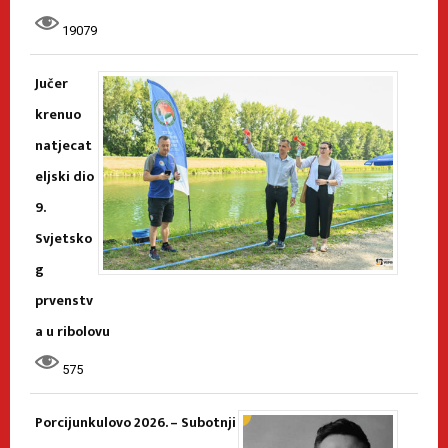
19079
Jučer
krenuo
natjecat
eljski dio
9.
Svjetsko
g
prvenstv
a u ribolovu
575
Porcijunkulovo 2026. – Subotnji