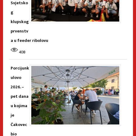
Svjetsko
g
klupskog
prvenstv
a u feeder ribolovu
408
Porcijunk
ulovo
2026. –
pet dana
u kojima
je
Čakovec
bio