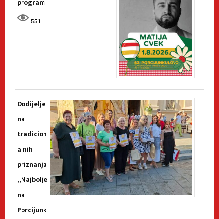
program
551
Dodijelje
na
tradicion
alnih
priznanja
„Najbolje
na
Porcijunk