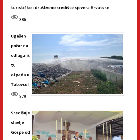
turističko i društveno središte sjevera Hrvatske
386
Ugašen
požar na
odlagališ
tu
otpada u
Totovcu!
379
Središnje
slavlje
Gospe od