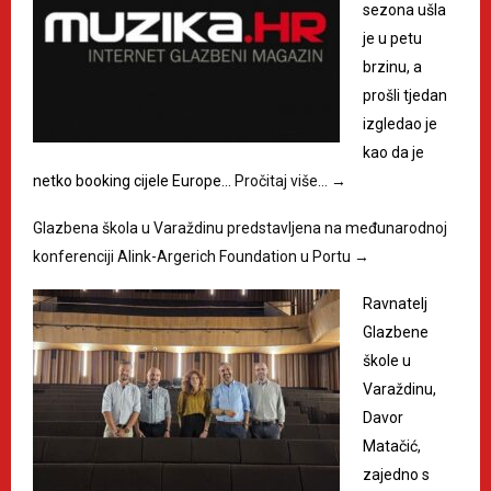
sezona ušla
je u petu
brzinu, a
prošli tjedan
izgledao je
kao da je
netko booking cijele Europe…
Pročitaj više…
→
Glazbena škola u Varaždinu predstavljena na međunarodnoj
konferenciji Alink-Argerich Foundation u Portu
→
Ravnatelj
Glazbene
škole u
Varaždinu,
Davor
Matačić,
zajedno s