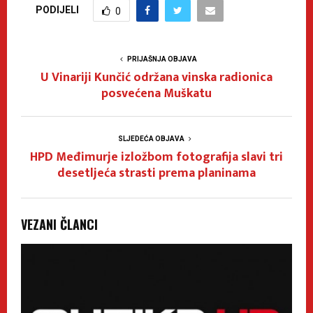
PODIJELI
0
PRIJAŠNJA OBJAVA
U Vinariji Kunčić održana vinska radionica
posvećena Muškatu
SLJEDEĆA OBJAVA
HPD Međimurje izložbom fotografija slavi tri
desetljeća strasti prema planinama
VEZANI ČLANCI