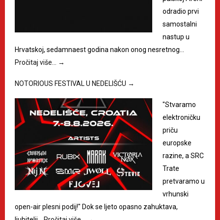
odradio prvi
samostalni
nastup u
Hrvatskoj, sedamnaest godina nakon onog nesretnog…
Pročitaj više…
→
NOTORIOUS FESTIVAL U NEDELIŠĆU
→
"Stvaramo
elektroničku
priču
europske
razine, a SRC
Trate
pretvaramo u
vrhunski
open-air plesni podij!" Dok se ljeto opasno zahuktava,
ljubitelji…
Pročitaj više…
→