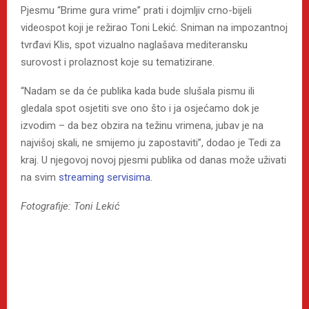
Pjesmu “Brime gura vrime” prati i dojmljiv crno-bijeli
videospot koji je režirao Toni Lekić. Sniman na impozantnoj
tvrđavi Klis, spot vizualno naglašava mediteransku
surovost i prolaznost koje su tematizirane.
“Nadam se da će publika kada bude slušala pismu ili
gledala spot osjetiti sve ono što i ja osjećamo dok je
izvodim – da bez obzira na težinu vrimena, jubav je na
najvišoj skali, ne smijemo ju zapostaviti”, dodao je Tedi za
kraj. U njegovoj novoj pjesmi publika od danas može uživati
na svim
streaming servisima
.
Fotografije: Toni Lekić