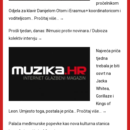
pročelnikom
Odjela za klavir Danijelom Otom i Erasmus+ koordinatoricom i
voditeljicom…
Pročitaj više…
→
Prošli tjedan, danas: INmusic protiv novinara / Dubioza
kolektiv intervju
→
Najveća priča
tjedna
trebala je biti
osvrt na
Jacka
Whitea,
Gorillaze i
Kings of
Leon. Umjesto toga, postala je priča…
Pročitaj više…
→
Palača međimurske popevke kao nova kulturna stanica