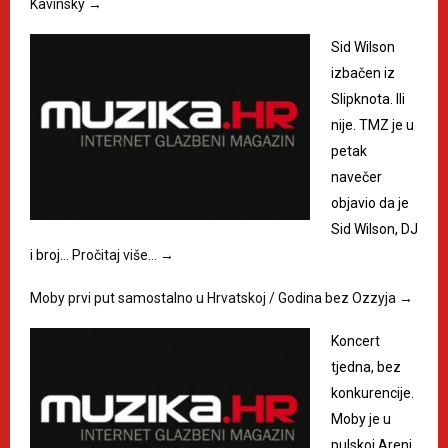
Kavinsky
→
Sid Wilson
izbačen iz
Slipknota. Ili
nije. TMZ je u
petak
navečer
objavio da je
Sid Wilson, DJ
i broj…
Pročitaj više…
→
Moby prvi put samostalno u Hrvatskoj / Godina bez Ozzyja
→
Koncert
tjedna, bez
konkurencije.
Moby je u
pulskoj Areni