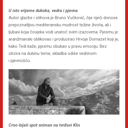
U isto vrijeme duboka, vedra i pjevna
Autor glazbe i stihova je Bruno Vučković, čije riječi donose
prepoznatljivu mediteransku mudrost težine života, ali i
ljubavi koja čovjeka vodi unatoč svim izazovima. Pjesmu je
aranžmanski oblikovao i producirao Hrvoje Domazet koji je,
kako Tedi kaže, pjesmu obukao u pravu emociju. Bez
obzira na dubinu teme, skladba odiše vedrinom
i pjevnošću.
Crno-bijeli spot sniman na tvrđavi Klis