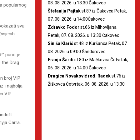
08. 08. 2026. u 13:30 Čakovec
ica popularnog
Štefanija Pajtak
st.87 iz Čakovca Petak,
07. 08. 2026. u 14:00Čakovec
pokazati svu
Zdravko Fodor
st.66 iz Mihovljana
činjenih
Petak, 07. 08. 2026. u 13:30 Čakovec
Siniša Klarić
st.48 iz Kuršanca Petak, 07.
08. 2026. u 09:00 Šandorovec
!” puno je
Franjo Šardi
st.80 iz Mačkovca Četvrtak,
 the Drag
06. 08. 2026. u 14:00 Čakovec
Dragica Novaković rođ. Radek
st.76 iz
an broj VIP
Žiškovca Četvrtak, 06. 08. 2026. u 13:30
z i najbolja
ci VIP
ndrift
myja Carra,