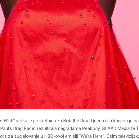
Is Wild!” velika je prekretnica za Bob the Drag Queen čija karijera je 
Paul’s Drag Race” rezultirala nagradama Peabody, GLAAD Media te T
s za sudjelovanje u HBO-ovoj emisiji “We’re Here”. Osim televizijsk