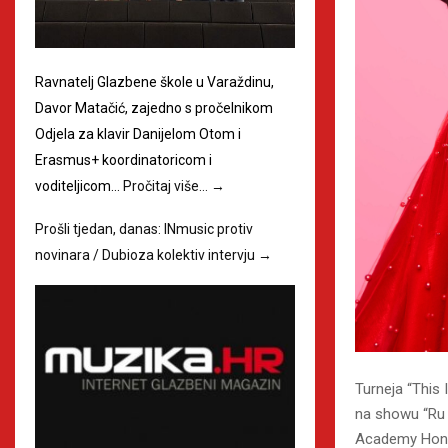
Ravnatelj Glazbene škole u Varaždinu,
Davor Matačić, zajedno s pročelnikom
Odjela za klavir Danijelom Otom i
Erasmus+ koordinatoricom i
voditeljicom…
Pročitaj više…
→
Prošli tjedan, danas: INmusic protiv
novinara / Dubioza kolektiv intervju
→
Turneja “This 
na showu “Ru 
Academy Honor