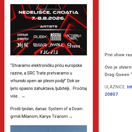
Prvi show ra
"Stvaramo elektroničku priču europske
Ovo je stvarn
razine, a SRC Trate pretvaramo u
Drag Queen “T
vrhunski open-air plesni podij!" Dok se
ULAZNICE:
ht
ljeto opasno zahuktava, ljubitelji…
Pročitaj
20807
više…
→
Prošli tjedan, danas: System of a Down
grmili Milanom, Kanye Tiranom
→