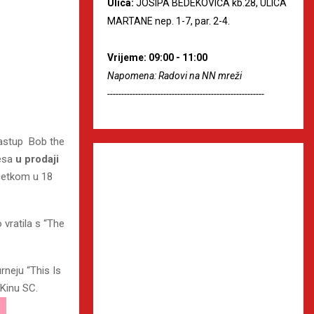
Ulica:
JOSIPA BEDEKOVIĆA kb.28, ULICA
MARTANE nep. 1-7, par. 2-4.
Vrijeme: 09:00 - 11:00
Napomena: Radovi na NN mreži
--------------------------------------------------------
nastup Bob the
esa
u prodaji
očetkom u 18
vratila s “The
neju “This Is
 Kinu SC.