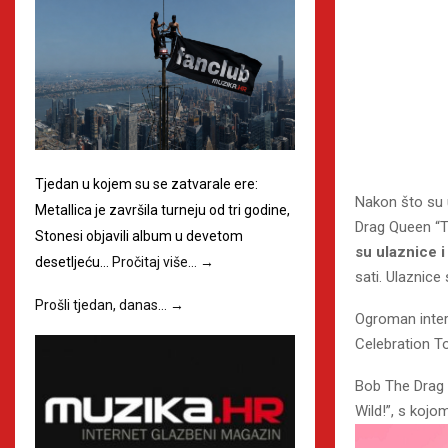
Tjedan u kojem su se zatvarale ere:
Nakon što su 
Metallica je završila turneju od tri godine,
Drag Queen “T
Stonesi objavili album u devetom
su ulaznice i
desetljeću…
Pročitaj više…
→
sati. Ulaznice
Prošli tjedan, danas…
→
Ogroman inter
Celebration To
Bob The Drag 
Wild!”, s kojo