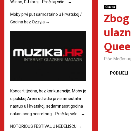
Wilson, DJ i broj…
Pročitaj više…
→
Glazba
Zbog 
Moby prvi put samostalno u Hrvatskoj /
Godina bez Ozzyja
→
ulazn
Queen
Piše
Međimurj
PODIJELI
Koncert tjedna, bez konkurencije. Moby je
u pulskoj Areni odradio prvi samostalni
nastup u Hrvatskoj, sedamnaest godina
nakon onog nesretnog…
Pročitaj više…
→
NOTORIOUS FESTIVAL U NEDELIŠĆU
→