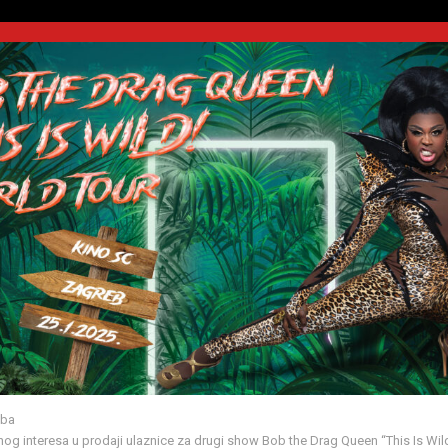
zba
og interesa u prodaji ulaznice za drugi show Bob the Drag Queen “This Is Wil