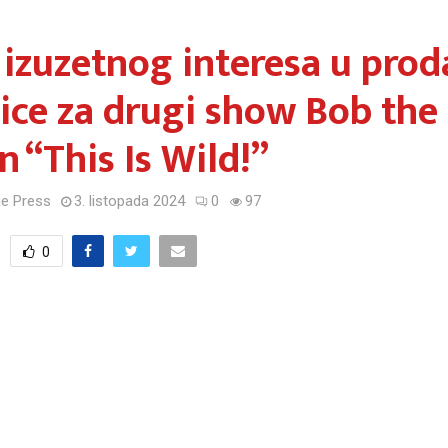
izuzetnog interesa u prod
ice za drugi show Bob the
 “This Is Wild!”
e Press
3. listopada 2024
0
97
0