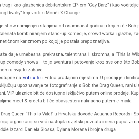
a trag i kao glazbenica debitantskim EP-em “Gay Barz” i kao voditelj
ing Rivalry” koji vodi s Monét X Change.
!” je show namijenjen starijima od osamnaest godina u kojem će Bob 
 talenata kombiniranjem stand-up komedije, crowd worka i glazbe, za
etičnom karizmom po kojoj je postala prepoznatljiva.
že da je urnebesna, prekrasna, talentirana i…skromna, a “This Is Wild
-up comedy showa – to je avantura i putovanje kroz sve ono što Bob
onom u svijetu zabave.
dostupne na
Entrio.hr
i Entrio prodajnim mjestima. U prodaji je i limitir
uključuju upoznavanje te fotografiranje s Bob the Drag Queen, rani ula
ni. VIP ulaznice bit će dostupne isključivo putem online prodaje. Kup
taljima meet & greeta bit će obaviješteni naknadno putem e-maila.
Drag Queen “This Is Wild!” u Hrvatsku dovode Aquarius Records i Spi
ijoj organizaciji su već nastupila svjetski poznata imena poput Jim
ddie Izzard, Daniela Slossa, Dylana Morana i brojna druga.