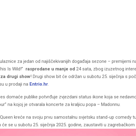
ulaznice za jedan od najiščekivanijih događaja sezone – premijerni 
his Is Wild!”
rasprodane u manje od
24 sata, zbog izuzetnog inter
 za drugi show
! Drugi show bit će održan u subotu 25. siječnja s p
 su u prodaji na
Entrio.hr
.
es domaće publike potvrđuje zvjezdani status ikone koja se nedavno 
ur” na kojoj je otvarala koncerte za kraljicu popa – Madonnu.
Queen kreće na svoju prvu samostalnu svjetsku stand-up comedy tur
m će se u subotu 25. siječnja 2025. godine, zaustaviti u zagrebačkom