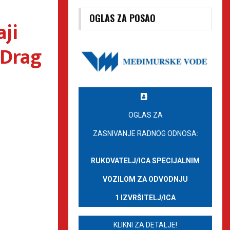
OGLAS ZA POSAO
aji
 Drag
OGLAS ZA
ZASNIVANJE RADNOG ODNOSA:
RUKOVATELJ/ICA SPECIJALNIM
VOZILOM ZA ODVODNJU
1 IZVRŠITELJ/ICA
KLIKNI ZA DETALJE!