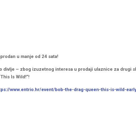
sprodan u manje od 24 sata!
o divlje – zbog izuzetnog interesa u prodaji ulaznice za drugi 
his Is Wild!”!
tps://www.entrio.hr/event/
bob-the-drag-queen-this-is-
wild-ear