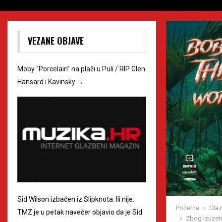
VEZANE OBJAVE
Moby “Porcelain” na plaži u Puli / RIP Glen
Hansard i Kavinsky
→
Sid Wilson izbačen iz Slipknota. Ili nije.
Početna
Gla
TMZ je u petak navečer objavio da je Sid
Zbog izuzetn