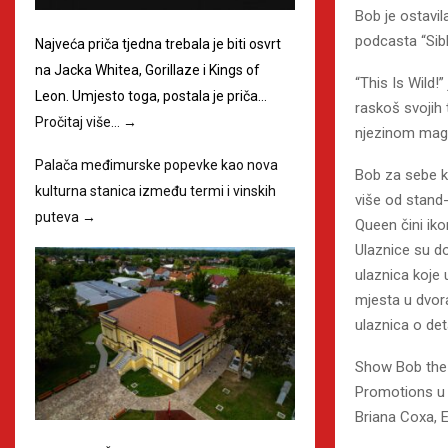
Bob je ostavil
podcasta “Sibl
Najveća priča tjedna trebala je biti osvrt
na Jacka Whitea, Gorillaze i Kings of
“This Is Wild
Leon. Umjesto toga, postala je priča…
raskoš svojih
Pročitaj više…
→
njezinom magn
Palača međimurske popevke kao nova
Bob za sebe ka
kulturna stanica između termi i vinskih
više od stand
puteva
→
Queen čini ik
Ulaznice su 
ulaznica koje 
mjesta u dvora
ulaznica o de
Show Bob the 
Promotions u č
Briana Coxa, E