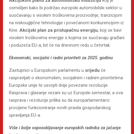
Akcijskom planu za automobilsku industriju
koji je
osmišljen kako bi podržao europski automobilski sektor u
suočavanju s visokim troškovima proizvodnje, tranzicijom
na niskougljične tehnologije i povećanom konkurencijom iz
Kine.
Akcijski plan za pristupačnu energiju
, koji se bavi
visokim troškovima energije s kojima se suočavaju građani
i poduzeća EU-a, bit će na dnevnom redu u četvrtak.
Ekonomski, socijalni i radni prioriteti za 2025. godinu
Zastupnici u Europskom parlamentu u
srijedu
će
raspravljati o ekonomskim, socijalnim i radnim prioritetima
Europske unije te usvojiti dvije povezane rezolucije.
Rasprava i glasanje vezani su uz Europski semestar, a ova
rasprava i rezolucije prilika su da europarlamentarci
procijene funkcioniranje novih pravila gospodarskog
upravljanja EU-a.
Više i bolje osposobljavanje europskih radnika za jačanje