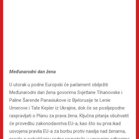
Međunarodni dan žena
U utorak u podne Europski će parlament obilježiti
Međunarodni dan žena govorima Svjetlane Tihanovske i
Paline Šarende Panasiukove iz Bjelorusije te Lenie
Umerove i Tate Kepler iz Ukrajine, dok će se poslijepodne
raspravljati o Planu za prava žena. Ključna pitanja obuhvatit
će provedbu zakonodavstva EU-a, kao što su prva ikad
usvojena pravila EU-a za borbu protiv nasilja nad ženama,
pravila o poboljšanju rodne ravnoteže u upravnim odborima