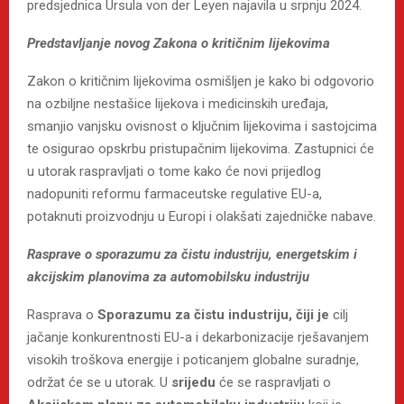
predsjednica Ursula von der Leyen najavila u srpnju 2024.
Predstavljanje novog Zakona o kritičnim lijekovima
Zakon o kritičnim lijekovima osmišljen je kako bi odgovorio
na ozbiljne nestašice lijekova i medicinskih uređaja,
smanjio vanjsku ovisnost o ključnim lijekovima i sastojcima
te osigurao opskrbu pristupačnim lijekovima. Zastupnici će
u utorak raspravljati o tome kako će novi prijedlog
nadopuniti reformu farmaceutske regulative EU-a,
potaknuti proizvodnju u Europi i olakšati zajedničke nabave.
Rasprave o sporazumu za čistu industriju, energetskim i
akcijskim planovima za automobilsku industriju
Rasprava o
Sporazumu za čistu industriju, čiji je
cilj
jačanje konkurentnosti EU-a i dekarbonizacije rješavanjem
visokih troškova energije i poticanjem globalne suradnje,
održat će se u utorak. U
srijedu
će se raspravljati o