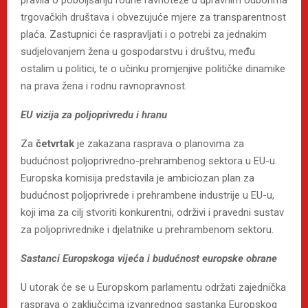
trgovačkih društava i obvezujuće mjere za transparentnost
plaća. Zastupnici će raspravljati i o potrebi za jednakim
sudjelovanjem žena u gospodarstvu i društvu, među
ostalim u politici, te o učinku promjenjive političke dinamike
na prava žena i rodnu ravnopravnost.
EU vizija za poljoprivredu i hranu
Za
četvrtak
je zakazana rasprava o planovima za
budućnost poljoprivredno-prehrambenog sektora u EU-u.
Europska komisija predstavila je ambiciozan plan za
budućnost poljoprivrede i prehrambene industrije u EU-u,
koji ima za cilj stvoriti konkurentni, održivi i pravedni sustav
za poljoprivrednike i djelatnike u prehrambenom sektoru.
Sastanci Europskoga vijeća i budućnost europske obrane
U utorak će se u Europskom parlamentu održati zajednička
rasprava o zaključcima izvanrednog sastanka Europskog