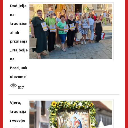
Dodijelje
na
tradicion
alnih
priznanja
„Najbolje
na
Porcijunk
ulovome”
527
Vjera,
tradicija
i veselje