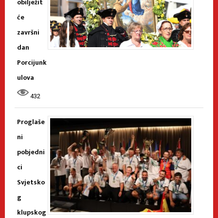
obilježit
će
završni
dan
Porcijunk
ulova
432
Proglaše
ni
pobjedni
ci
Svjetsko
g
klupskog