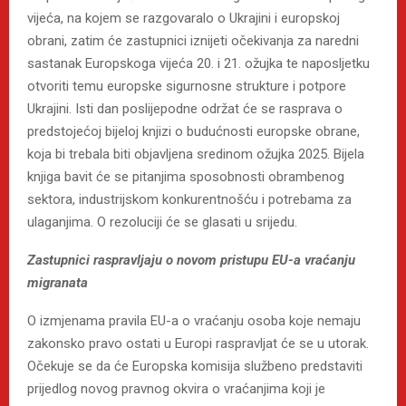
vijeća, na kojem se razgovaralo o Ukrajini i europskoj
obrani, zatim će zastupnici iznijeti očekivanja za naredni
sastanak Europskoga vijeća 20. i 21. ožujka te naposljetku
otvoriti temu europske sigurnosne strukture i potpore
Ukrajini. Isti dan poslijepodne održat će se rasprava o
predstojećoj bijeloj knjizi o budućnosti europske obrane,
koja bi trebala biti objavljena sredinom ožujka 2025. Bijela
knjiga bavit će se pitanjima sposobnosti obrambenog
sektora, industrijskom konkurentnošću i potrebama za
ulaganjima. O rezoluciji će se glasati u srijedu.
Zastupnici raspravljaju o novom pristupu EU-a vraćanju
migranata
O izmjenama pravila EU-a o vraćanju osoba koje nemaju
zakonsko pravo ostati u Europi raspravljat će se u utorak.
Očekuje se da će Europska komisija službeno predstaviti
prijedlog novog pravnog okvira o vraćanjima koji je