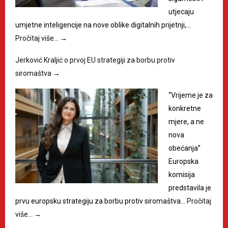
utjecaju
umjetne inteligencije na nove oblike digitalnih prijetnji,…
Pročitaj više…
→
Jerković Kraljić o prvoj EU strategiji za borbu protiv
siromaštva
→
“Vrijeme je za
konkretne
mjere, a ne
nova
obećanja”
Europska
komisija
predstavila je
prvu europsku strategiju za borbu protiv siromaštva…
Pročitaj
više…
→