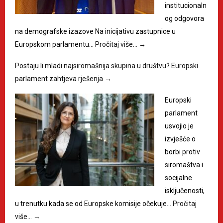
institucionaln
og odgovora
na demografske izazove Na inicijativu zastupnice u
Europskom parlamentu…
Pročitaj više…
→
Postaju li mladi najsiromašnija skupina u društvu? Europski
parlament zahtjeva rješenja
→
Europski
parlament
usvojio je
izvješće o
borbi protiv
siromaštva i
socijalne
isključenosti,
u trenutku kada se od Europske komisije očekuje…
Pročitaj
više…
→