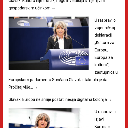
Glavak: Kultura nije trošak, nego investicija s mjerljivim
gospodarskim učinkom
→
U raspravi o
zajedničkoj
deklaraciji
„Kultura za
Europu,
Europa za
kulturu“,
zastupnica u
Europskom parlamentu Sunčana Glavak istaknula je da…
Pročitaj više…
→
Glavak: Europa ne smije postati nečija digitalna kolonija
→
U raspravi o
izjavi
Komisije