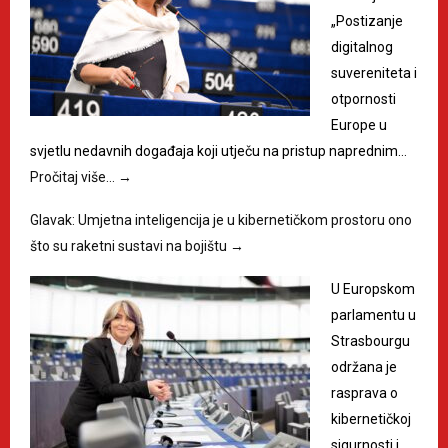
„Postizanje
digitalnog
suvereniteta i
otpornosti
Europe u
svjetlu nedavnih događaja koji utječu na pristup naprednim…
Pročitaj više…
→
Glavak: Umjetna inteligencija je u kibernetičkom prostoru ono
što su raketni sustavi na bojištu
→
U Europskom
parlamentu u
Strasbourgu
održana je
rasprava o
kibernetičkoj
sigurnosti i