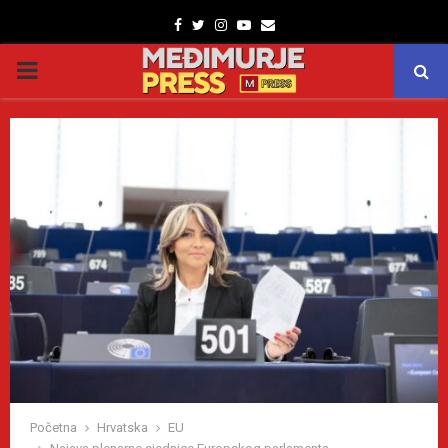
Facebook
Twitter
Instagram
Youtube
Email
PRIMARY
MENU
Početna
Hrvatska
EU