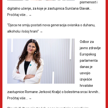
pismenost i
digitalno učenje, za koje je zastupnica Sunčana Glavak…
Pročitaj više…
→
“Djeca ne smiju postati nova generacija ovisnika o duhanu,
alkoholu i lošoj hrani”
→
Odbor za
javno zdravlje
Europskog
parlamenta
danas je
usvojio
izvješće
hrvatske
zastupnice Romane Jerković Kraljić o bolestima srca i krvnih…
Pročitaj više…
→