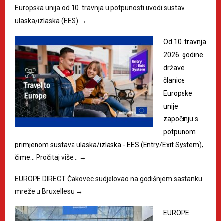
Europska unija od 10. travnja u potpunosti uvodi sustav
ulaska/izlaska (EES)
→
Od 10. travnja
2026. godine
države
članice
Europske
unije
započinju s
potpunom
primjenom sustava ulaska/izlaska - EES (Entry/Exit System),
čime…
Pročitaj više…
→
EUROPE DIRECT Čakovec sudjelovao na godišnjem sastanku
mreže u Bruxellesu
→
EUROPE