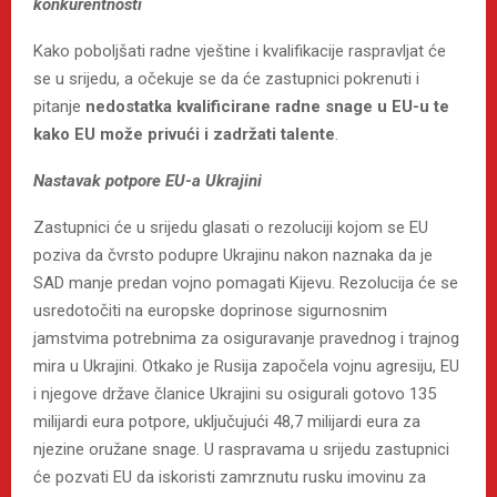
konkurentnosti
Kako poboljšati radne vještine i kvalifikacije raspravljat će
se u srijedu, a očekuje se da će zastupnici pokrenuti i
pitanje
nedostatka kvalificirane radne snage u EU-u te
kako EU može privući i zadržati talente
.
Nastavak potpore EU-a Ukrajini
Zastupnici će u srijedu glasati o rezoluciji kojom se EU
poziva da čvrsto podupre Ukrajinu nakon naznaka da je
SAD manje predan vojno pomagati Kijevu. Rezolucija će se
usredotočiti na europske doprinose sigurnosnim
jamstvima potrebnima za osiguravanje pravednog i trajnog
mira u Ukrajini. Otkako je Rusija započela vojnu agresiju, EU
i njegove države članice Ukrajini su osigurali gotovo 135
milijardi eura potpore, uključujući 48,7 milijardi eura za
njezine oružane snage. U raspravama u srijedu zastupnici
će pozvati EU da iskoristi zamrznutu rusku imovinu za