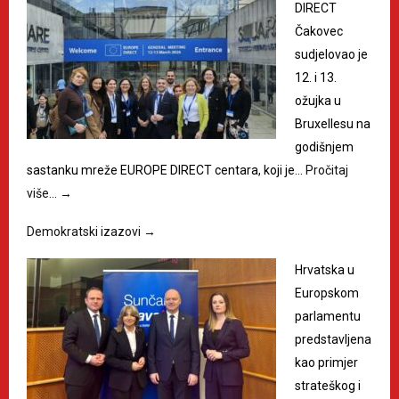
DIRECT
Čakovec
sudjelovao je
12. i 13.
ožujka u
Bruxellesu na
godišnjem
sastanku mreže EUROPE DIRECT centara, koji je…
Pročitaj
više…
→
Demokratski izazovi
→
Hrvatska u
Europskom
parlamentu
predstavljena
kao primjer
strateškog i