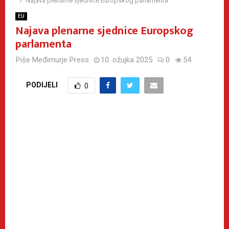
Najava plenarne sjednice Europskog parlamenta
EU
Najava plenarne sjednice Europskog
parlamenta
Piše
Međimurje Press
10. ožujka 2025
0
54
PODIJELI
0