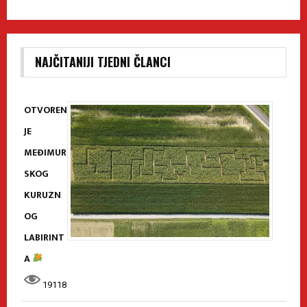
NAJČITANIJI TJEDNI ČLANCI
OTVOREN
JE
MEĐIMUR
SKOG
KURUZN
OG
LABIRINT
A
19118