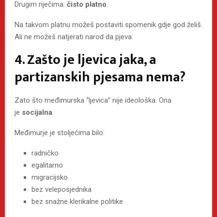
Drugim riječima:
čisto platno
.
Na takvom platnu možeš postaviti spomenik gdje god želiš.
Ali ne možeš natjerati narod da pjeva.
4. Zašto je ljevica jaka, a
partizanskih pjesama nema?
Zato što međimurska “ljevica” nije ideološka. Ona
je
socijalna
.
Međimurje je stoljećima bilo:
radničko
egalitarno
migracijsko
bez veleposjednika
bez snažne klerikalne politike