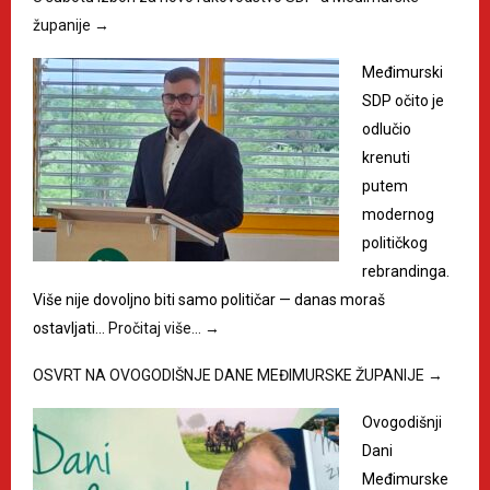
županije
→
Međimurski
SDP očito je
odlučio
krenuti
putem
modernog
političkog
rebrandinga.
Više nije dovoljno biti samo političar — danas moraš
ostavljati…
Pročitaj više…
→
OSVRT NA OVOGODIŠNJE DANE MEĐIMURSKE ŽUPANIJE
→
Ovogodišnji
Dani
Međimurske