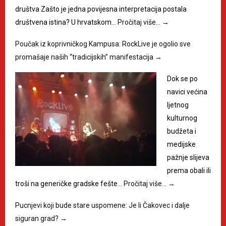
društva Zašto je jedna povijesna interpretacija postala
društvena istina? U hrvatskom…
Pročitaj više…
→
Poučak iz koprivničkog Kampusa: RockLive je ogolio sve
promašaje naših “tradicijskih” manifestacija
→
Dok se po
navici većina
ljetnog
kulturnog
budžeta i
medijske
pažnje slijeva
prema obali ili
troši na generičke gradske fešte…
Pročitaj više…
→
Pucnjevi koji bude stare uspomene: Je li Čakovec i dalje
siguran grad?
→