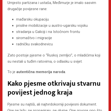
Umjesto partizana i ustaša, Međimurje je imalo sasvim
drugačije povijesne rane:
mađarsku okupaciju
prisilne mobilizacije u austro‑ugarsku vojsku
stradanja u Galiciji i na Istočnom frontu
siromaštvo i migracije
radničku svakodnevicu
Zato postoje pjesme o “Ruskoj zemljici”, o mladićima koji
su nestali u tuđim ratovima, o odlasku u svijet.
To je
autentična memorija naroda
.
Kako pjesme otkrivaju stvarnu
povijest jednog kraja
Pjesme su najtiši, ali najtvrdokorniji povijesni dokument.
One ne lažu, ne propagiraju, ne glume. One govore ono što