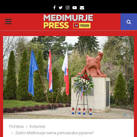
Facebook
Twitter
Instagram
Youtube
Email
PRIMARY
MENU
Početna
Kolumne
Zašto Međimurje nema partizanske pjesme?