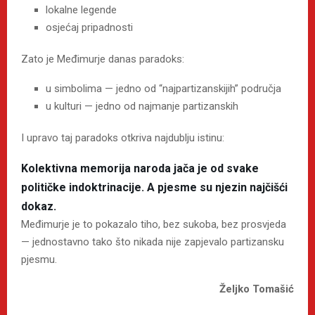
lokalne legende
osjećaj pripadnosti
Zato je Međimurje danas paradoks:
u simbolima — jedno od “najpartizanskijih” područja
u kulturi — jedno od najmanje partizanskih
I upravo taj paradoks otkriva najdublju istinu:
Kolektivna memorija naroda jača je od svake
političke indoktrinacije.
A pjesme su njezin najčišći
dokaz.
Međimurje je to pokazalo tiho, bez sukoba, bez prosvjeda
— jednostavno tako što nikada nije zapjevalo partizansku
pjesmu.
Željko Tomašić