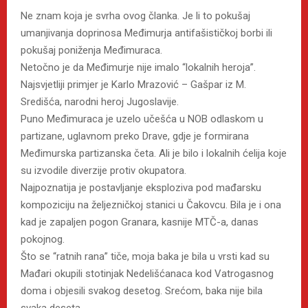
Ne znam koja je svrha ovog članka. Je li to pokušaj
umanjivanja doprinosa Međimurja antifašističkoj borbi ili
pokušaj poniženja Međimuraca.
Netočno je da Međimurje nije imalo “lokalnih heroja”.
Najsvjetliji primjer je Karlo Mrazović – Gašpar iz M.
Središća, narodni heroj Jugoslavije.
Puno Međimuraca je uzelo učešća u NOB odlaskom u
partizane, uglavnom preko Drave, gdje je formirana
Međimurska partizanska četa. Ali je bilo i lokalnih ćelija koje
su izvodile diverzije protiv okupatora.
Najpoznatija je postavljanje eksploziva pod mađarsku
kompoziciju na željezničkoj stanici u Čakovcu. Bila je i ona
kad je zapaljen pogon Granara, kasnije MTČ-a, danas
pokojnog.
Što se “ratnih rana” tiče, moja baka je bila u vrsti kad su
Mađari okupili stotinjak Nedelišćanaca kod Vatrogasnog
doma i objesili svakog desetog. Srećom, baka nije bila