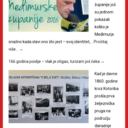
županije još
su jednom
pokazali
koliko je
Međimurje
snažno kada slavi ono što jest – svoj identitet,…
Pročitaj
više…
→
166 godina poslije – vlak je stigao, turizam još čeka
→
Kad je davne
1860. godine
kroz Kotoriba
prošla prva
željeznička
pruga na
području
današnje