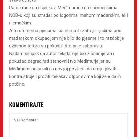
svaka deseta.
Ratne rane su i spiskovi Međimuraca na spomenicima
NOB-u koji su stradali po logorima, mahom mađarskim, ali i
njemačkim.
A to što nema pjesama, pa nema ih zato jer ljudima pod
mađarskom okupacijom nije bilo do pjesme i to razdoblje
užasnog terora su pokušali što prije zaboraviti.
Nadam se ipak da autor teksta nije bio zlonamjeran i
pokušao degradirati stanovništvo Međimurja jer su
Međimurci pokazali i u novijoj povijesti da umiju plivati
kontra struje i prožiti itekakav otpor svima koji žele da ih
potčine.
KOMENTIRAJTE