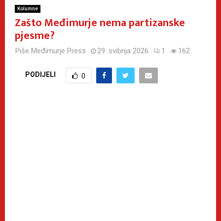
Kolumne
Zašto Međimurje nema partizanske
pjesme?
Piše
Međimurje Press
29. svibnja 2026
1
162
PODIJELI
0