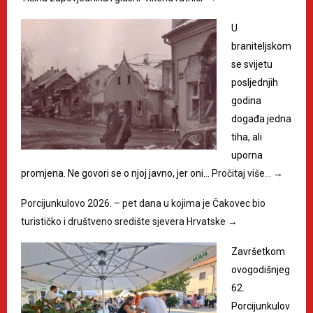
U
braniteljskom
se svijetu
posljednjih
godina
događa jedna
tiha, ali
uporna
promjena. Ne govori se o njoj javno, jer oni…
Pročitaj više…
→
Porcijunkulovo 2026. – pet dana u kojima je Čakovec bio
turističko i društveno središte sjevera Hrvatske
→
Završetkom
ovogodišnjeg
62.
Porcijunkulov