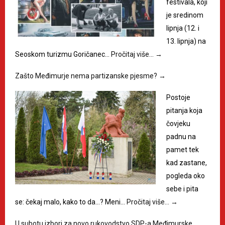
festivala, koji
je sredinom
lipnja (12. i
13. lipnja) na
Seoskom turizmu Goričanec…
Pročitaj više…
→
Zašto Međimurje nema partizanske pjesme?
→
Postoje
pitanja koja
čovjeku
padnu na
pamet tek
kad zastane,
pogleda oko
sebe i pita
se: čekaj malo, kako to da…? Meni…
Pročitaj više…
→
U subotu izbori za novo rukovodstvo SDP-a Međimurske