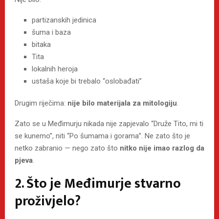
partizanskih jedinica
šuma i baza
bitaka
Tita
lokalnih heroja
ustaša koje bi trebalo “oslobađati”
Drugim riječima:
nije bilo materijala za mitologiju
.
Zato se u Međimurju nikada nije zapjevalo “Druže Tito, mi ti
se kunemo”, niti “Po šumama i gorama”. Ne zato što je
netko zabranio — nego zato što
nitko nije imao razlog da
pjeva
.
2. Što je Međimurje stvarno
proživjelo?