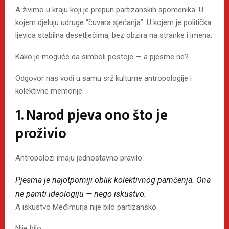
A živimo u kraju koji je prepun partizanskih spomenika. U
kojem djeluju udruge “čuvara sjećanja”. U kojem je politička
ljevica stabilna desetljećima, bez obzira na stranke i imena.
Kako je moguće da simboli postoje — a pjesme ne?
Odgovor nas vodi u samu srž kulturne antropologije i
kolektivne memorije.
1. Narod pjeva ono što je
proživio
Antropolozi imaju jednostavno pravilo:
Pjesma je najotporniji oblik kolektivnog pamćenja.
Ona
ne pamti ideologiju — nego iskustvo.
A iskustvo Međimurja nije bilo partizansko.
Nije bilo: