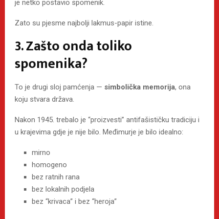
je netko postavio spomenik.
Zato su pjesme najbolji lakmus-papir istine.
3. Zašto onda toliko
spomenika?
To je drugi sloj pamćenja —
simbolička memorija
, ona
koju stvara država.
Nakon 1945. trebalo je “proizvesti” antifašističku tradiciju i
u krajevima gdje je nije bilo. Međimurje je bilo idealno:
mirno
homogeno
bez ratnih rana
bez lokalnih podjela
bez “krivaca” i bez “heroja”