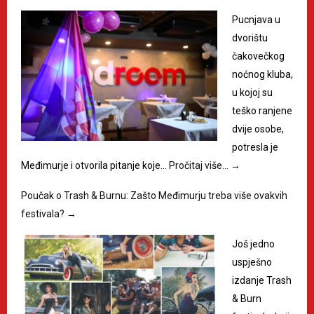
Pucnjava u
dvorištu
čakovečkog
noćnog kluba,
u kojoj su
teško ranjene
dvije osobe,
potresla je
Međimurje i otvorila pitanje koje…
Pročitaj više…
→
Poučak o Trash & Burnu: Zašto Međimurju treba više ovakvih
festivala?
→
Još jedno
uspješno
izdanje Trash
& Burn