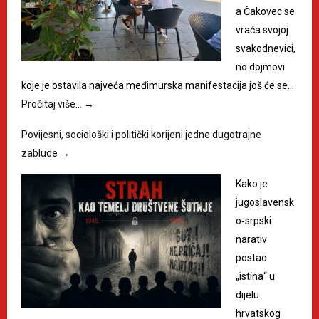
a Čakovec se
vraća svojoj
svakodnevici,
no dojmovi
koje je ostavila najveća međimurska manifestacija još će se…
Pročitaj više…
→
Povijesni, sociološki i politički korijeni jedne dugotrajne
zablude
→
Kako je
jugoslavensk
o‑srpski
narativ
postao
„istina“ u
dijelu
hrvatskog