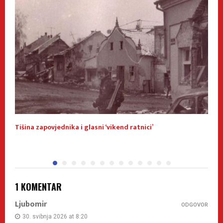
Tišina zapovjednika i glasni ‘vikend ratnici’
P
t
1 KOMENTAR
Ljubomir
ODGOVOR
30. svibnja 2026 at 8:20