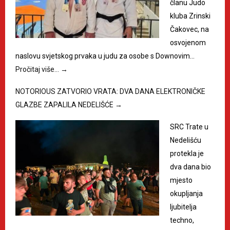
članu Judo
kluba Zrinski
Čakovec, na
osvojenom
naslovu svjetskog prvaka u judu za osobe s Downovim…
Pročitaj više…
→
NOTORIOUS ZATVORIO VRATA: DVA DANA ELEKTRONIČKE
GLAZBE ZAPALILA NEDELIŠĆE
→
SRC Trate u
Nedelišću
protekla je
dva dana bio
mjesto
okupljanja
ljubitelja
techno,