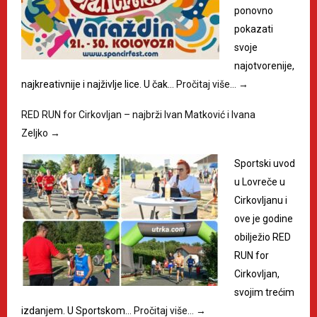
ponovno
pokazati
svoje
najotvorenije,
najkreativnije i najživlje lice. U čak…
Pročitaj više…
→
RED RUN for Cirkovljan – najbrži Ivan Matković i Ivana
Zeljko
→
Sportski uvod
u Lovreče u
Cirkovljanu i
ove je godine
obilježio RED
RUN for
Cirkovljan,
svojim trećim
izdanjem. U Sportskom…
Pročitaj više…
→