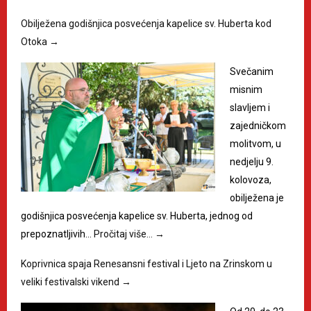
Obilježena godišnjica posvećenja kapelice sv. Huberta kod
Otoka
→
Svečanim
misnim
slavljem i
zajedničkom
molitvom, u
nedjelju 9.
kolovoza,
obilježena je
godišnjica posvećenja kapelice sv. Huberta, jednog od
prepoznatljivih…
Pročitaj više…
→
Koprivnica spaja Renesansni festival i Ljeto na Zrinskom u
veliki festivalski vikend
→