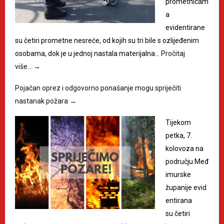
prometnicam
a
evidentirane
su četiri prometne nesreće, od kojih su tri bile s ozlijeđenim
osobama, dok je u jednoj nastala materijalna…
Pročitaj
više…
→
Pojačan oprez i odgovorno ponašanje mogu spriječiti
nastanak požara
→
Tijekom
petka, 7.
kolovoza na
području Međ
imurske
županije evid
entirana
su četiri