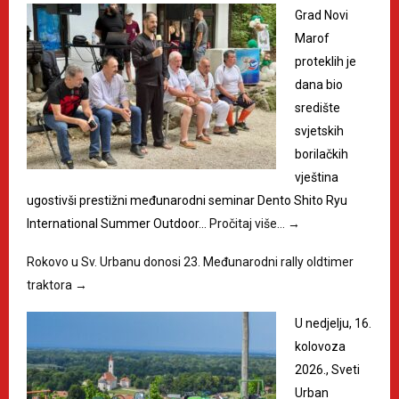
Grad Novi
Marof
proteklih je
dana bio
središte
svjetskih
borilačkih
vještina
ugostivši prestižni međunarodni seminar Dento Shito Ryu
International Summer Outdoor…
Pročitaj više…
→
Rokovo u Sv. Urbanu donosi 23. Međunarodni rally oldtimer
traktora
→
U nedjelju, 16.
kolovoza
2026., Sveti
Urban