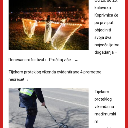
Od 20. do 23.
kolovoza
Koprivnica će
po prvi put
objediniti
svoja dva
najveća ljetna
događanja –
Renesansni festival i…
Pročitaj više…
→
Tijekom proteklog vikenda evidentirane 4 prometne
nesreće!
→
Tijekom
proteklog
vikenda na
međimurski
m