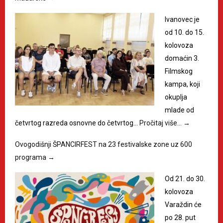
Ivanovec je
od 10. do 15.
kolovoza
domaćin 3.
Filmskog
kampa, koji
okuplja
mlade od
četvrtog razreda osnovne do četvrtog…
Pročitaj više…
→
Ovogodišnji ŠPANCIRFEST na 23 festivalske zone uz 600
programa
→
Od 21. do 30.
kolovoza
Varaždin će
po 28. put