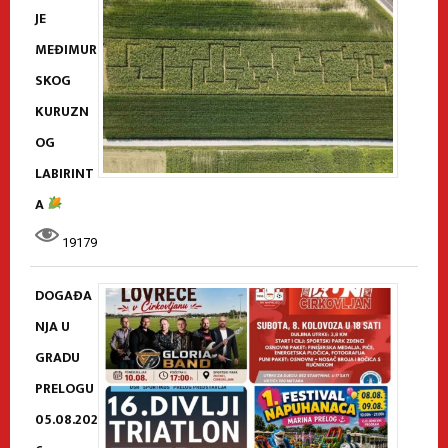
JE
MEĐIMUR
SKOG
KURUZN
OG
LABIRINT
A
19179
DOGAĐA
NJA U
GRADU
PRELOGU
05.08.202