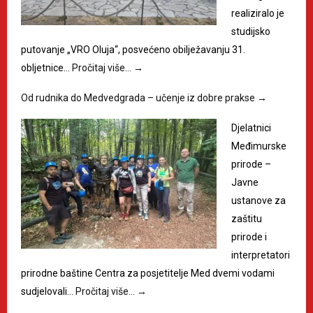
realiziralo je
studijsko
putovanje „VRO Oluja“, posvećeno obilježavanju 31.
obljetnice…
Pročitaj više…
→
Od rudnika do Medvedgrada – učenje iz dobre prakse
→
Djelatnici
Međimurske
prirode –
Javne
ustanove za
zaštitu
prirode i
interpretatori
prirodne baštine Centra za posjetitelje Med dvemi vodami
sudjelovali…
Pročitaj više…
→