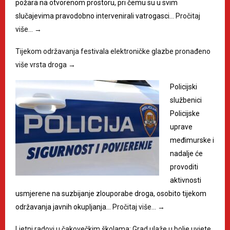
požara na otvorenom prostoru, pri čemu su u svim
slučajevima pravodobno intervenirali vatrogasci…
Pročitaj
više…
→
Tijekom održavanja festivala elektroničke glazbe pronađeno
više vrsta droga
→
Policijski
službenici
Policijske
uprave
međimurske i
nadalje će
provoditi
aktivnosti
usmjerene na suzbijanje zlouporabe droga, osobito tijekom
održavanja javnih okupljanja…
Pročitaj više…
→
Ljetni radovi u čakovečkim školama: Grad ulaže u bolje uvjete