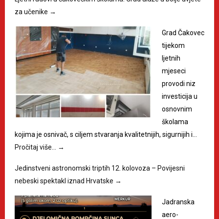
za učenike
→
Grad Čakovec
tijekom
ljetnih
mjeseci
provodi niz
investicija u
osnovnim
školama
kojima je osnivač, s ciljem stvaranja kvalitetnijih, sigurnijih i…
Pročitaj više…
→
Jedinstveni astronomski triptih 12. kolovoza – Povijesni
nebeski spektakl iznad Hrvatske
→
Jadranska
aero-