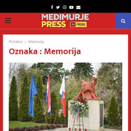
Facebook
Twitter
Instagram
Youtube
Email
PRIMARY
MENU
Početna
Memorija
Oznaka : Memorija