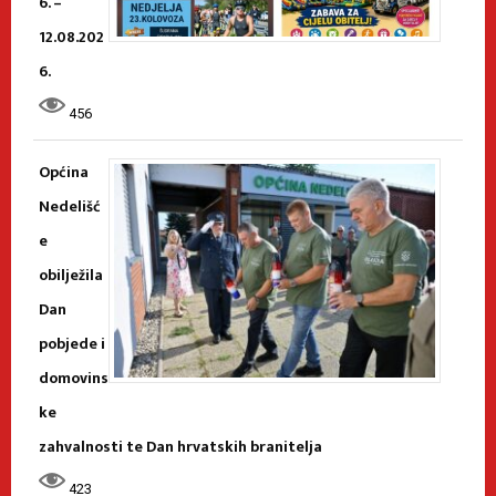
6. –
12.08.202
6.
456
Općina
Nedelišć
e
obilježila
Dan
pobjede i
domovins
ke
zahvalnosti te Dan hrvatskih branitelja
423