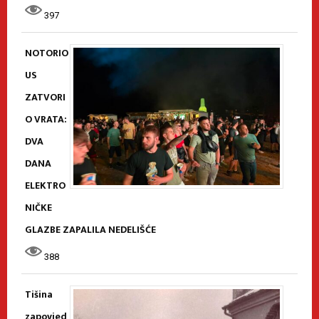
397
NOTORIO
US
ZATVORI
O VRATA:
DVA
DANA
ELEKTRO
NIČKE
GLAZBE ZAPALILA NEDELIŠĆE
388
Tišina
zapovjed