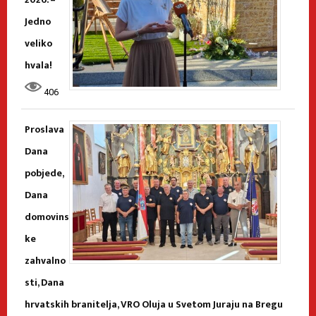
Jedno
veliko
hvala!
406
Proslava
Dana
pobjede,
Dana
domovins
ke
zahvalno
sti, Dana
hrvatskih branitelja, VRO Oluja u Svetom Juraju na Bregu