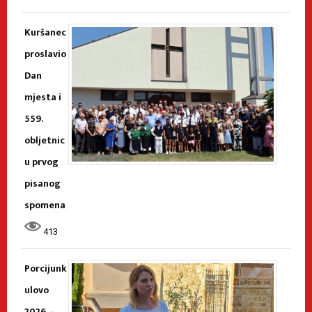
Kuršanec
proslavio
Dan
mjesta i
559.
obljetnic
u prvog
pisanog
spomena
413
Porcijunk
ulovo
2026. –