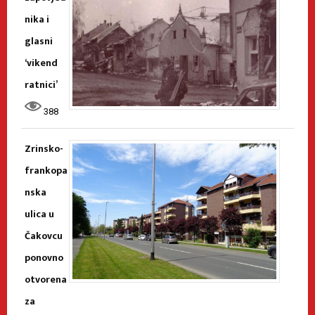
nika i
glasni
‘vikend
ratnici’
388
Zrinsko-
frankopa
nska
ulica u
Čakovcu
ponovno
otvorena
za