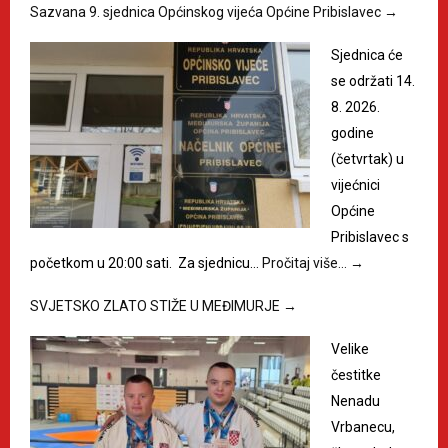
Sazvana 9. sjednica Općinskog vijeća Općine Pribislavec
→
Sjednica će
se održati 14.
8. 2026.
godine
(četvrtak) u
vijećnici
Općine
Pribislavec s
početkom u 20:00 sati. Za sjednicu…
Pročitaj više…
→
SVJETSKO ZLATO STIŽE U MEĐIMURJE
→
Velike
čestitke
Nenadu
Vrbanecu,