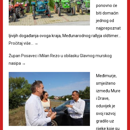
ponovno će
biti domaćin
jednog od
najprepoznat
ljivijih događanja ovoga kraja, Međunarodnog rallyja oldtimer…
Pročitaj više…
→
Župan Posavec i Milan Rezo u obilasku Glavnog murskog
nasipa
→
Međimurje,
smješteno
između Mure
i Drave,
oduvijek je
svoj razvoj
gradilo uz
rijeke koje su