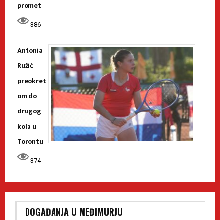
promet
386
Antonia
Ružić
preokret
om do
drugog
kola u
Torontu
374
DOGAĐANJA U MEĐIMURJU