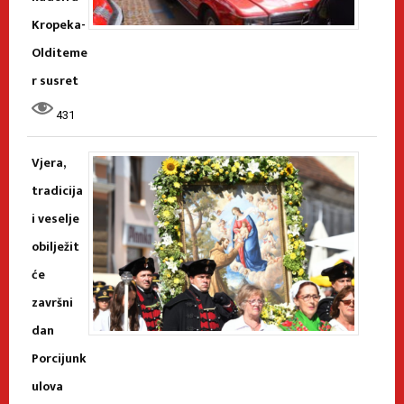
Kropeka-
Olditeme
r susret
431
Vjera,
tradicija
i veselje
obilježit
će
završni
dan
Porcijunk
ulova