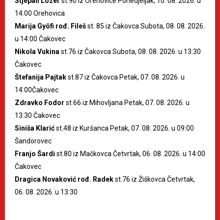
Stjepan Lozer
st.90 iz Orehovice Ponedjeljak, 10. 08. 2026. u
14:00 Orehovica
Marija Gyöfi rođ. Fileš
st. 85 iz Čakovca Subota, 08. 08. 2026.
u 14:00 Čakovec
Nikola Vukina
st.76 iz Čakovca Subota, 08. 08. 2026. u 13:30
Čakovec
Štefanija Pajtak
st.87 iz Čakovca Petak, 07. 08. 2026. u
14:00Čakovec
Zdravko Fodor
st.66 iz Mihovljana Petak, 07. 08. 2026. u
13:30 Čakovec
Siniša Klarić
st.48 iz Kuršanca Petak, 07. 08. 2026. u 09:00
Šandorovec
Franjo Šardi
st.80 iz Mačkovca Četvrtak, 06. 08. 2026. u 14:00
Čakovec
Dragica Novaković rođ. Radek
st.76 iz Žiškovca Četvrtak,
06. 08. 2026. u 13:30