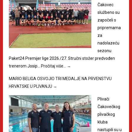
Čakovec
službeno su
započeli s
pripremama
za
nadolazeću
sezonu
Paket24 Premijer lige 2026./27. Stručni stožer predvođen
trenerom Josip…
Pročitaj više…
→
MARIO BELIGA OSVOJIO TRI MEDALJE NA PRVENSTVU
HRVATSKE U PLIVANJU
→
Plivači
Čakovečkog
plivačkog
kluba
nastupili su u