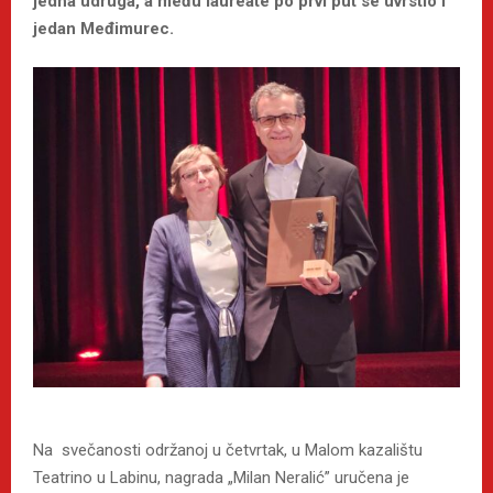
jedna udruga, a među laureate po prvi put se uvrstio i
jedan Međimurec.
Na svečanosti održanoj u četvrtak, u Malom kazalištu
Teatrino u Labinu, nagrada „Milan Neralić” uručena je