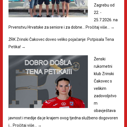
Zagrebu od
22. -
25.7.2026. na
Prvenstvu Hrvatske za seniore i za dobne…
Pročitaj više…
→
ŽRK Zrinski Čakovec doveo veliko pojačanje: Potpisala Tena
Petika!
→
Ženski
rukometni
klub Zrinski
Čakovec s
velikim
zadovoljstvo
m
obavještava
javnost i medije da je krajem ovog tjedna službeno dogovoren
i…
Pročitaj više…
→