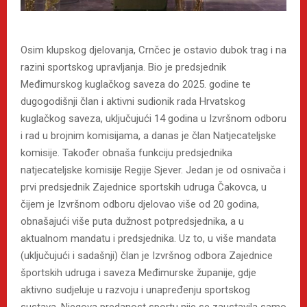
Osim klupskog djelovanja, Crnčec je ostavio dubok trag i na
razini sportskog upravljanja. Bio je predsjednik
Međimurskog kuglačkog saveza do 2025. godine te
dugogodišnji član i aktivni sudionik rada Hrvatskog
kuglačkog saveza, uključujući 14 godina u Izvršnom odboru
i rad u brojnim komisijama, a danas je član Natjecateljske
komisije. Također obnaša funkciju predsjednika
natjecateljske komisije Regije Sjever. Jedan je od osnivača i
prvi predsjednik Zajednice sportskih udruga Čakovca, u
čijem je Izvršnom odboru djelovao više od 20 godina,
obnašajući više puta dužnost potpredsjednika, a u
aktualnom mandatu i predsjednika. Uz to, u više mandata
(uključujući i sadašnji) član je Izvršnog odbora Zajednice
športskih udruga i saveza Međimurske županije, gdje
aktivno sudjeluje u razvoju i unapređenju sportskog