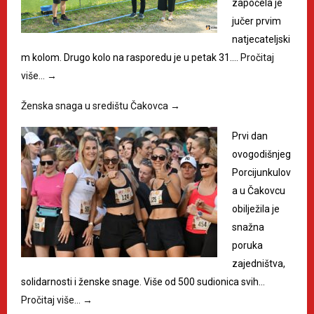
započela je
jučer prvim
natjecateljski
m kolom. Drugo kolo na rasporedu je u petak 31.…
Pročitaj
više…
→
Ženska snaga u središtu Čakovca
→
Prvi dan
ovogodišnjeg
Porcijunkulov
a u Čakovcu
obilježila je
snažna
poruka
zajedništva,
solidarnosti i ženske snage. Više od 500 sudionica svih…
Pročitaj više…
→