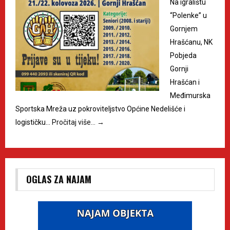
Na igralištu
“Polenke” u
Gornjem
Hrašćanu, NK
Pobjeda
Gornji
Hrašćan i
Međimurska
Sportska Mreža uz pokroviteljstvo Općine Nedelišće i
logističku…
Pročitaj više…
→
OGLAS ZA NAJAM