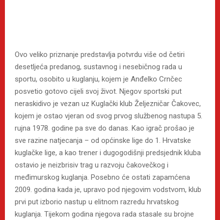
Ovo veliko priznanje predstavlja potvrdu više od četiri
desetljeća predanog, sustavnog i nesebičnog rada u
sportu, osobito u kuglanju, kojem je Anđelko Crnčec
posvetio gotovo cijeli svoj život. Njegov sportski put
neraskidivo je vezan uz Kuglački klub Željezničar Čakovec,
kojem je ostao vjeran od svog prvog službenog nastupa 5.
rujna 1978. godine pa sve do danas. Kao igrač prošao je
sve razine natjecanja – od općinske lige do 1. Hrvatske
kuglačke lige, a kao trener i dugogodišnji predsjednik kluba
ostavio je neizbrisiv trag u razvoju čakovečkog i
međimurskog kuglanja. Posebno će ostati zapamćena
2009. godina kada je, upravo pod njegovim vodstvom, klub
prvi put izborio nastup u elitnom razredu hrvatskog
kuglanja. Tijekom godina njegova rada stasale su brojne