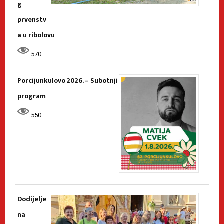
g
prvenstv
a u ribolovu
570
Porcijunkulovo 2026. – Subotnji
program
550
Dodijelje
na