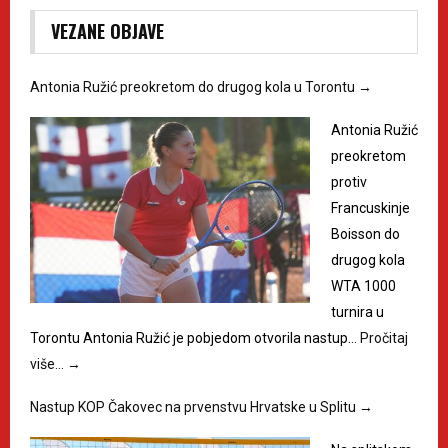
VEZANE OBJAVE
Antonia Ružić preokretom do drugog kola u Torontu
→
Antonia Ružić
preokretom
protiv
Francuskinje
Boisson do
drugog kola
WTA 1000
turnira u
Torontu Antonia Ružić je pobjedom otvorila nastup…
Pročitaj
više…
→
Nastup KOP Čakovec na prvenstvu Hrvatske u Splitu
→