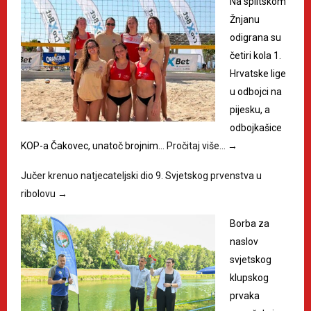
Na splitskom
Žnjanu
odigrana su
četiri kola 1.
Hrvatske lige
u odbojci na
pijesku, a
odbojkašice
KOP-a Čakovec, unatoč brojnim…
Pročitaj više…
→
Jučer krenuo natjecateljski dio 9. Svjetskog prvenstva u
ribolovu
→
Borba za
naslov
svjetskog
klupskog
prvaka