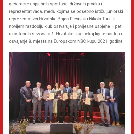
generacije uspješnih sportaša, državnih prvaka i
reprezentativaca, među kojima se posebno ističu juniorski
reprezentativci Hrvatske Bojan Plevnjak i Nikola Turk. U
novijem razdoblju klub ostvaruje i povijesne uspjehe – pet
uzastopnih sezona u 1. Hrvatskoj kuglačkoj ligi te nastup i
osvajanje 8. mjesta na Europskom NBC kupu 2021. godine.