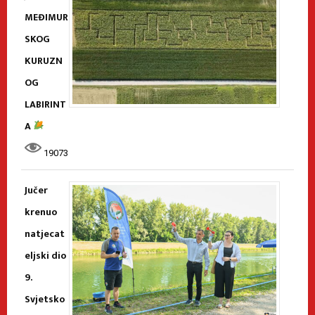
MEĐIMUR
SKOG
KURUZN
OG
LABIRINT
A
19073
Jučer
krenuo
natjecat
eljski dio
9.
Svjetsko