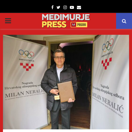
Facebook
Twitter
Instagram
Youtube
Email
PRIMARY
MENU