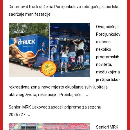
Dinamov dTruck stiže na Porcijunkulovo i obogaćuje sportske
sadržaje manifestacije
→
Ovogodišnje
Porcijunkulov
o donosi
nekoliko
programskih
noviteta,
među kojima
je i Sportsko-
rekreativna zona, novo mjesto okupljanja svih ljubitelja
aktivnog života, rekreacije…
Pročitaj više…
→
Seniori MRK Čakovec započeli pripreme za sezonu
2026./27.
→
Seniori MRK