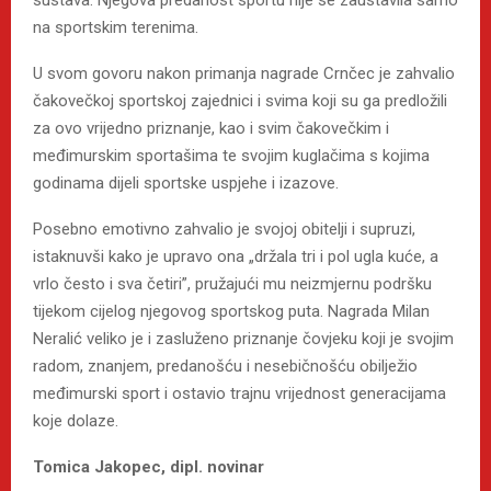
sustava. Njegova predanost sportu nije se zaustavila samo
na sportskim terenima.
U svom govoru nakon primanja nagrade Crnčec je zahvalio
čakovečkoj sportskoj zajednici i svima koji su ga predložili
za ovo vrijedno priznanje, kao i svim čakovečkim i
međimurskim sportašima te svojim kuglačima s kojima
godinama dijeli sportske uspjehe i izazove.
Posebno emotivno zahvalio je svojoj obitelji i supruzi,
istaknuvši kako je upravo ona „držala tri i pol ugla kuće, a
vrlo često i sva četiri”, pružajući mu neizmjernu podršku
tijekom cijelog njegovog sportskog puta. Nagrada Milan
Neralić veliko je i zasluženo priznanje čovjeku koji je svojim
radom, znanjem, predanošću i nesebičnošću obilježio
međimurski sport i ostavio trajnu vrijednost generacijama
koje dolaze.
Tomica Jakopec, dipl. novinar