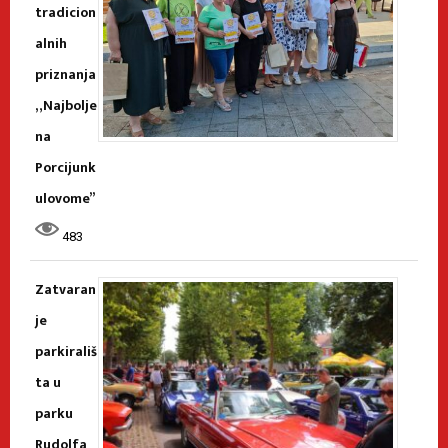
tradicion
alnih
priznanja
„Najbolje
na
Porcijunk
ulovome”
483
Zatvaran
je
parkirališ
ta u
parku
Rudolfa