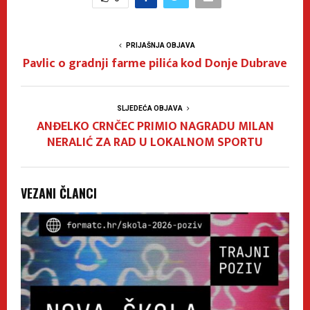
PRIJAŠNJA OBJAVA
Pavlic o gradnji farme pilića kod Donje Dubrave
SLJEDEĆA OBJAVA
ANĐELKO CRNČEC PRIMIO NAGRADU MILAN
NERALIĆ ZA RAD U LOKALNOM SPORTU
VEZANI ČLANCI