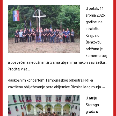
U petak, 11.
srpnja 2026.
godine, na
stratištu
Ksajpa u
Šenkovcu
održana je
komemoracij
a posvećena nedužnim žrtvama ubijenima nakon završetka…
Pročitaj više…
→
Raskošnim koncertom Tamburaškog orkestra HRT-a
završeno obilježavanje pete obljetnice Riznice Međimurja
→
U atriju
Staroga
grada u