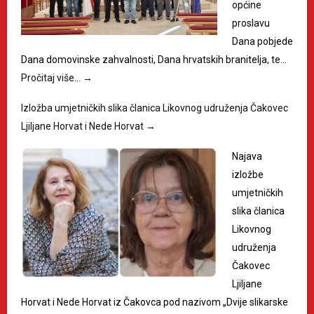
općine
proslavu
Dana pobjede
Dana domovinske zahvalnosti, Dana hrvatskih branitelja, te…
Pročitaj više…
→
Izložba umjetničkih slika članica Likovnog udruženja Čakovec
Ljiljane Horvat i Nede Horvat
→
Najava
izložbe
umjetničkih
slika članica
Likovnog
udruženja
Čakovec
Ljiljane
Horvat i Nede Horvat iz Čakovca pod nazivom „Dvije slikarske