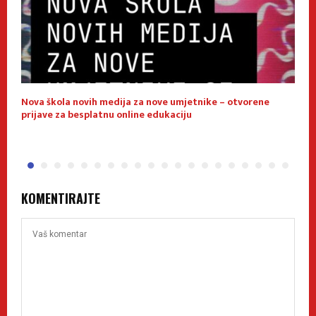
Nova škola novih medija za nove umjetnike – otvorene
E
prijave za besplatnu online edukaciju
f
KOMENTIRAJTE