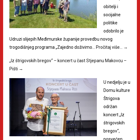
obitelji i
socijalne
politike
odobrilo je
Udruzi slijepih Međimurske županije provedbu novog
trogodišnjeg programa „Zajedno doživimo…
Pročitaj više…
→
„Iz štrigovskih bregov“ – koncert u čast Stjepanu Makovcu –
Pišti
→
U nedjelju je u
Domu kulture
Štrigova
održan
koncert „Iz
štrigovskih
bregov“,
posvećen