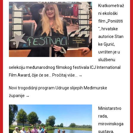
Kratkometraž
ni ekološki
film „Poništiti
", hrvatske
autorice Stan
ke Gjurić,
uvršten je u
službenu
selekciju međunarodnog filmskog festivala ICJ International
Film Award, čije će se…
Pročitaj više…
→
Novi trogodišnji program Udruge slijepih Međimurske
županije
→
Ministarstvo
rada,
mirovinskoga
sustava,