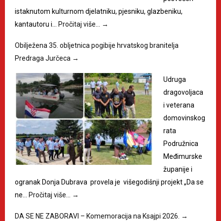
istaknutom kulturnom djelatniku, pjesniku, glazbeniku,
kantautoru i…
Pročitaj više…
→
Obilježena 35. obljetnica pogibije hrvatskog branitelja
Predraga Jurčeca
→
Udruga
dragovoljaca
i veterana
domovinskog
rata
Podružnica
Međimurske
županije i
ogranak Donja Dubrava provela je višegodišnji projekt „Da se
ne…
Pročitaj više…
→
DA SE NE ZABORAVI – Komemoracija na Ksajpi 2026.
→