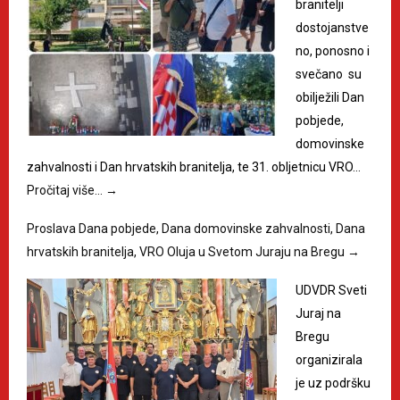
branitelji
dostojanstve
no, ponosno i
svečano su
obilježili Dan
pobjede,
domovinske
zahvalnosti i Dan hrvatskih branitelja, te 31. obljetnicu VRO…
Pročitaj više…
→
Proslava Dana pobjede, Dana domovinske zahvalnosti, Dana
hrvatskih branitelja, VRO Oluja u Svetom Juraju na Bregu
→
UDVDR Sveti
Juraj na
Bregu
organizirala
je uz podršku