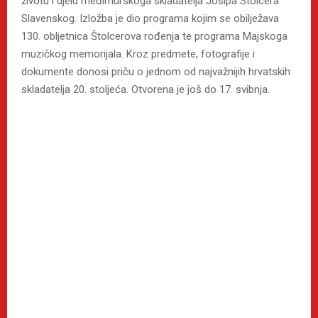
životu i djelu međimurskoga skladatelja Josipa Štolcera
Slavenskog. Izložba je dio programa kojim se obilježava
130. obljetnica Štolcerova rođenja te programa Majskoga
muzičkog memorijala. Kroz predmete, fotografije i
dokumente donosi priču o jednom od najvažnijih hrvatskih
skladatelja 20. stoljeća. Otvorena je još do 17. svibnja.