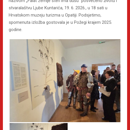
nazivom „Falat zemlje šteri ima dušu” posvećeno životu i
stvaralaštvu Ljube Kuntarića, 19. 6. 2026., u 18 sati u
Hrvatskom muzeju turizma u Opatiji. Podsjetimo,
spomenuta izložba gostovala je u Požegi krajem 2025.
godine.