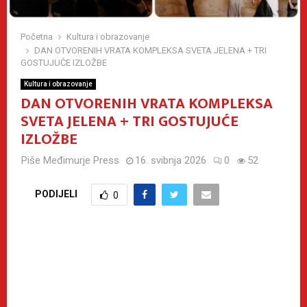
Početna
Kultura i obrazovanje
DAN OTVORENIH VRATA KOMPLEKSA SVETA JELENA + TRI
GOSTUJUĆE IZLOŽBE
Kultura i obrazovanje
DAN OTVORENIH VRATA KOMPLEKSA
SVETA JELENA + TRI GOSTUJUĆE
IZLOŽBE
Piše
Međimurje Press
16. svibnja 2026
0
52
PODIJELI
0