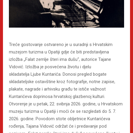
Treće gostovanje ostvareno je u suradnji s Hrvatskim
muzejom turizma u Opatiji gdje će biti predstavljena
izložba „Falat zemlje šteri ima dušu“, autorice Tajane
Vidović. Izložba je posvećena životu i djelu
skladatelja Ljube Kuntarića. Donosi pregled bogate
skladateljske ostavštine kroz fotografije, notne zapise,
plakate, nagrade i arhivsku građu te ističe važnost
Kuntarićeva doprinosa hrvatskoj glazbenoj kulturi.
Otvorenje je u petak, 22. svibnja 2026. godine, u Hrvatskom
muzeju turizma u Opatiji i moći će se razgledati do 5. 7.
2026. godine. Povodom stote obljetnice Kuntarićeva
rođenja, Tajana Vidović održat će i predavanje pod