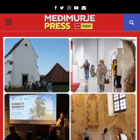
Facebook
Twitter
Instagram
Youtube
Email
PRIMARY
MENU