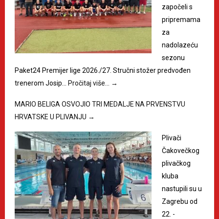
započeli s
pripremama
za
nadolazeću
sezonu
Paket24 Premijer lige 2026./27. Stručni stožer predvođen
trenerom Josip…
Pročitaj više…
→
MARIO BELIGA OSVOJIO TRI MEDALJE NA PRVENSTVU
HRVATSKE U PLIVANJU
→
Plivači
Čakovečkog
plivačkog
kluba
nastupili su u
Zagrebu od
22. -