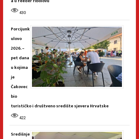
a u feeder ribolovu
430
Porcijunk
ulovo
2026. –
pet dana
u kojima
je
Čakovec
bio
turističko i društveno središte sjevera Hrvatske
422
Središnje