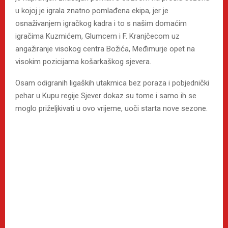
u kojoj je igrala znatno pomlađena ekipa, jer je
osnaživanjem igračkog kadra i to s našim domaćim
igračima Kuzmićem, Glumcem i F. Kranjčecom uz
angažiranje visokog centra Božića, Međimurje opet na
visokim pozicijama košarkaškog sjevera.
Osam odigranih ligaških utakmica bez poraza i pobjednički
pehar u Kupu regije Sjever dokaz su tome i samo ih se
moglo priželjkivati u ovo vrijeme, uoči starta nove sezone.