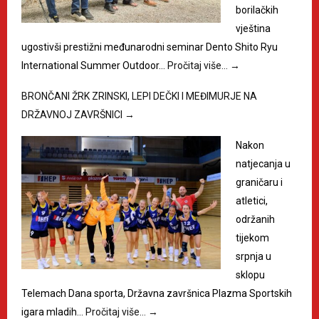
borilačkih
vještina
ugostivši prestižni međunarodni seminar Dento Shito Ryu
International Summer Outdoor…
Pročitaj više…
→
BRONČANI ŽRK ZRINSKI, LEPI DEČKI I MEĐIMURJE NA
DRŽAVNOJ ZAVRŠNICI
→
Nakon
natjecanja u
graničaru i
atletici,
održanih
tijekom
srpnja u
sklopu
Telemach Dana sporta, Državna završnica Plazma Sportskih
igara mladih…
Pročitaj više…
→