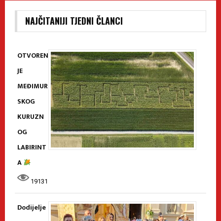
NAJČITANIJI TJEDNI ČLANCI
OTVOREN
JE
MEĐIMUR
SKOG
KURUZN
OG
LABIRINT
A
19131
Dodijelje