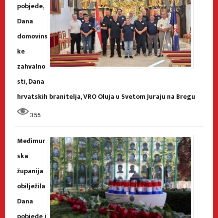
pobjede,
Dana
domovins
ke
zahvalno
sti, Dana
hrvatskih branitelja, VRO Oluja u Svetom Juraju na Bregu
355
Međimur
ska
županija
obilježila
Dana
pobjede i