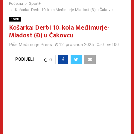
Početna
Sport+
Košarka: Derbi 10. kola Međimurje-Mladost (Đ) u Čakovcu
Sport+
Košarka: Derbi 10. kola Međimurje-
Mladost (Đ) u Čakovcu
Piše
Međimurje Press
12. prosinca 2025
0
100
PODIJELI
0