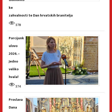
ke
zahvalnosti te Dan hrvatskih branitelja
378
Porcijunk
ulovo
2026. –
Jedno
veliko
hvala!
374
Proslava
Dana