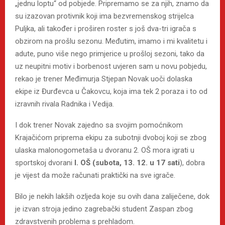
„jednu loptu“ od pobjede. Pripremamo se za njih, znamo da
su izazovan protivnik koji ima bezvremenskog strijelca
Puljka, ali također i proširen roster s još dva-tri igrača s
obzirom na prošlu sezonu. Međutim, imamo i mi kvalitetu i
adute, puno više nego primjerice u prošloj sezoni, tako da
uz neupitni motiv i borbenost uvjeren sam u novu pobjedu,
rekao je trener Međimurja Stjepan Novak uoči dolaska
ekipe iz Đurđevca u Čakovcu, koja ima tek 2 poraza i to od
izravnih rivala Radnika i Vedija.
I dok trener Novak zajedno sa svojim pomoćnikom
Krajačićom priprema ekipu za subotnji dvoboj koji se zbog
ulaska malonogometaša u dvoranu 2. OŠ mora igrati u
sportskoj dvorani
I. OŠ (subota, 13. 12. u 17 sati
), dobra
je vijest da može računati praktički na sve igrače.
Bilo je nekih lakših ozljeda koje su ovih dana zaliječene, dok
je izvan stroja jedino zagrebački student Zaspan zbog
zdravstvenih problema s prehladom.