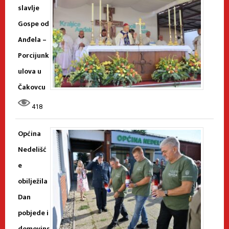
slavlje
Gospe od
Anđela –
Porcijunk
ulova u
Čakovcu
418
Općina
Nedelišć
e
obilježila
Dan
pobjede i
domovins