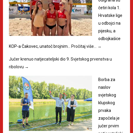
odigrana su
četiri kola 1.
Hrvatske lige
u odbojci na
pijesku, a
odbojkašice
KOP-a Čakovec, unatoč brojnim…
Pročitaj više…
→
Jučer krenuo natjecateljski dio 9. Svjetskog prvenstva u
ribolovu
→
Borba za
naslov
svjetskog
klupskog
prvaka
započela je
jučer prvim