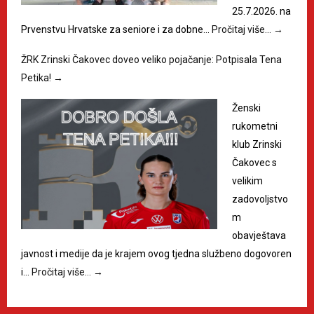
25.7.2026. na
Prvenstvu Hrvatske za seniore i za dobne…
Pročitaj više…
→
ŽRK Zrinski Čakovec doveo veliko pojačanje: Potpisala Tena
Petika!
→
Ženski
rukometni
klub Zrinski
Čakovec s
velikim
zadovoljstvo
m
obavještava
javnost i medije da je krajem ovog tjedna službeno dogovoren
i…
Pročitaj više…
→