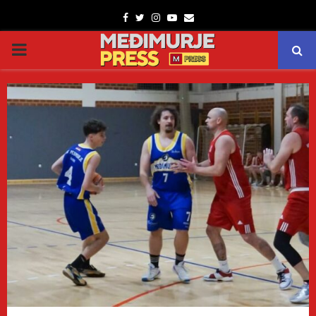
Facebook
Twitter
Instagram
Youtube
Email
PRIMARY
MENU