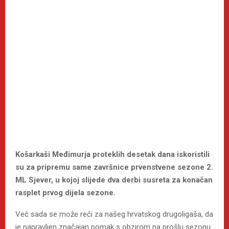
Košarkaši Međimurja proteklih desetak dana iskoristili
su za pripremu same završnice prvenstvene sezone 2.
ML Sjever, u kojoj slijede dva derbi susreta za konačan
rasplet prvog dijela sezone.
Već sada se može reći za našeg hrvatskog drugoligaša, da
je napravljen značajan pomak s obzirom na prošlu sezonu