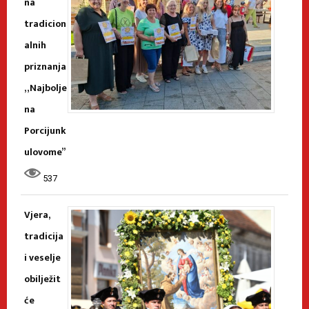
na
tradicion
alnih
priznanja
„Najbolje
na
Porcijunk
ulovome”
537
Vjera,
tradicija
i veselje
obilježit
će