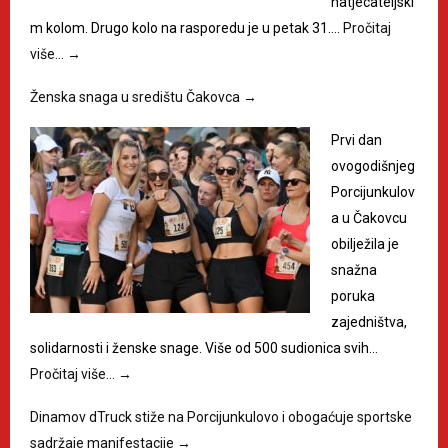
natjecateljski
m kolom. Drugo kolo na rasporedu je u petak 31.…
Pročitaj
više…
→
Ženska snaga u središtu Čakovca
→
Prvi dan
ovogodišnjeg
Porcijunkulov
a u Čakovcu
obilježila je
snažna
poruka
zajedništva,
solidarnosti i ženske snage. Više od 500 sudionica svih…
Pročitaj više…
→
Dinamov dTruck stiže na Porcijunkulovo i obogaćuje sportske
sadržaje manifestacije
→