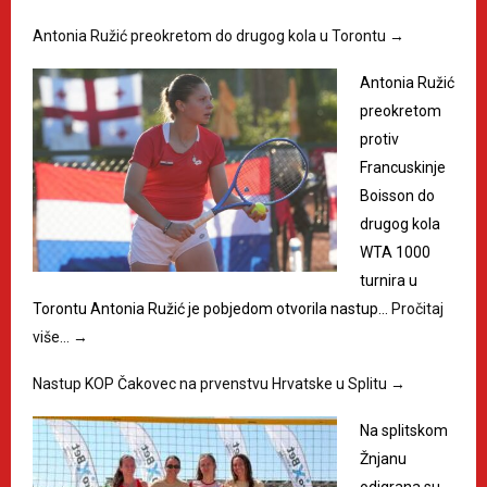
Antonia Ružić preokretom do drugog kola u Torontu
→
Antonia Ružić
preokretom
protiv
Francuskinje
Boisson do
drugog kola
WTA 1000
turnira u
Torontu Antonia Ružić je pobjedom otvorila nastup…
Pročitaj
više…
→
Nastup KOP Čakovec na prvenstvu Hrvatske u Splitu
→
Na splitskom
Žnjanu