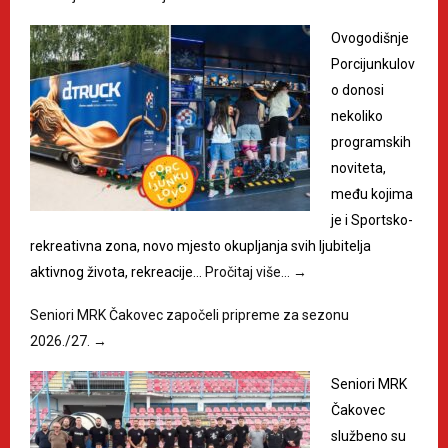
Ovogodišnje
Porcijunkulov
o donosi
nekoliko
programskih
noviteta,
među kojima
je i Sportsko-
rekreativna zona, novo mjesto okupljanja svih ljubitelja
aktivnog života, rekreacije…
Pročitaj više…
→
Seniori MRK Čakovec započeli pripreme za sezonu
2026./27.
→
Seniori MRK
Čakovec
službeno su