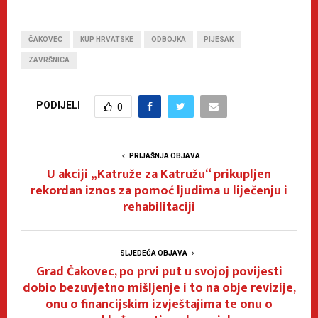
ČAKOVEC
KUP HRVATSKE
ODBOJKA
PIJESAK
ZAVRŠNICA
PODIJELI
0
PRIJAŠNJA OBJAVA
U akciji „Katruže za Katružu“ prikupljen
rekordan iznos za pomoć ljudima u liječenju i
rehabilitaciji
SLJEDEĆA OBJAVA
Grad Čakovec, po prvi put u svojoj povijesti
dobio bezuvjetno mišljenje i to na obje revizije,
onu o financijskim izvještajima te onu o