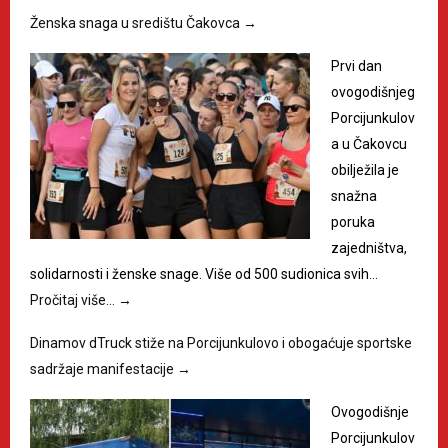
Ženska snaga u središtu Čakovca
→
Prvi dan
ovogodišnjeg
Porcijunkulov
a u Čakovcu
obilježila je
snažna
poruka
zajedništva,
solidarnosti i ženske snage. Više od 500 sudionica svih…
Pročitaj više…
→
Dinamov dTruck stiže na Porcijunkulovo i obogaćuje sportske
sadržaje manifestacije
→
Ovogodišnje
Porcijunkulov