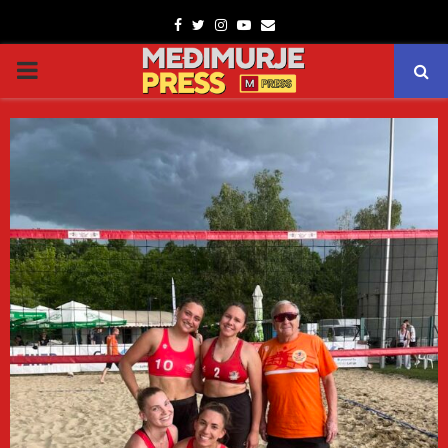
Facebook
Twitter
Instagram
Youtube
Email
PRIMARY
MENU