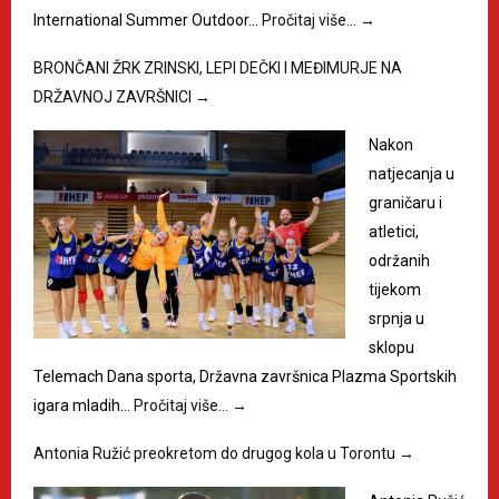
International Summer Outdoor…
Pročitaj više…
→
BRONČANI ŽRK ZRINSKI, LEPI DEČKI I MEĐIMURJE NA
DRŽAVNOJ ZAVRŠNICI
→
Nakon
natjecanja u
graničaru i
atletici,
održanih
tijekom
srpnja u
sklopu
Telemach Dana sporta, Državna završnica Plazma Sportskih
igara mladih…
Pročitaj više…
→
Antonia Ružić preokretom do drugog kola u Torontu
→