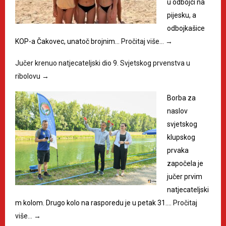
u odbojci na
pijesku, a
odbojkašice
KOP-a Čakovec, unatoč brojnim…
Pročitaj više…
→
Jučer krenuo natjecateljski dio 9. Svjetskog prvenstva u
ribolovu
→
Borba za
naslov
svjetskog
klupskog
prvaka
započela je
jučer prvim
natjecateljski
m kolom. Drugo kolo na rasporedu je u petak 31.…
Pročitaj
više…
→