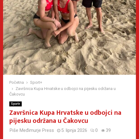
Početna
Sport+
Završnica Kupa Hrvatske u odbojci na pijesku održana u
Čakovcu
Sport+
Završnica Kupa Hrvatske u odbojci na
pijesku održana u Čakovcu
Piše
Međimurje Press
5. lipnja 2026
0
39