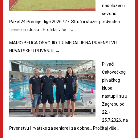
nadolazeću
sezonu
Paket24 Premijer lige 2026./27. Stručni stožer predvođen
trenerom Josip…
Pročitaj više…
→
MARIO BELIGA OSVOJIO TRI MEDALJE NA PRVENSTVU
HRVATSKE U PLIVANJU
→
Plivači
Čakovečkog
plivačkog
kluba
nastupili su u
Zagrebu od
22. -
25.7.2026. na
Prvenstvu Hrvatske za seniore i za dobne…
Pročitaj više…
→