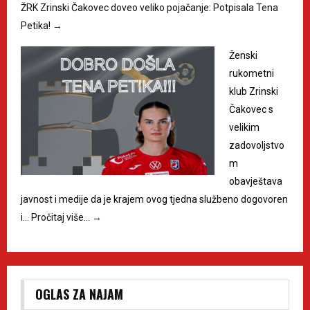
ŽRK Zrinski Čakovec doveo veliko pojačanje: Potpisala Tena
Petika!
→
Ženski
rukometni
klub Zrinski
Čakovec s
velikim
zadovoljstvo
m
obavještava
javnost i medije da je krajem ovog tjedna službeno dogovoren
i…
Pročitaj više…
→
OGLAS ZA NAJAM