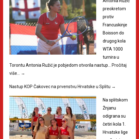
Antonia Ružić
preokretom
protiv
Francuskinje
Boisson do
drugog kola
WTA 1000
turnira u
Torontu Antonia Ružić je pobjedom otvorila nastup…
Pročitaj
više…
→
Nastup KOP Čakovec na prvenstvu Hrvatske u Splitu
→
Na splitskom
Žnjanu
odigrana su
četiri kola 1.
Hrvatske lige