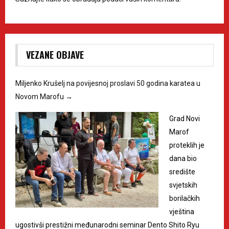
VEZANE OBJAVE
Miljenko Krušelj na povijesnoj proslavi 50 godina karatea u
Novom Marofu
→
Grad Novi
Marof
proteklih je
dana bio
središte
svjetskih
borilačkih
vještina
ugostivši prestižni međunarodni seminar Dento Shito Ryu