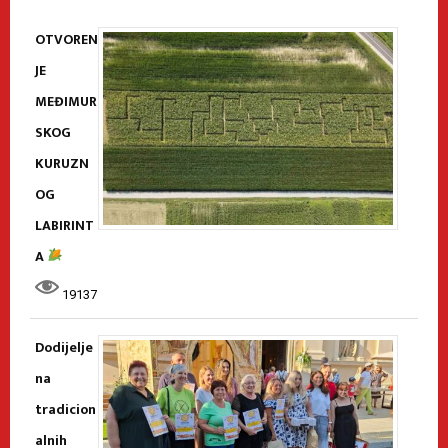
OTVOREN
JE
MEĐIMUR
SKOG
KURUZN
OG
LABIRINT
A
19137
Dodijelje
na
tradicion
alnih