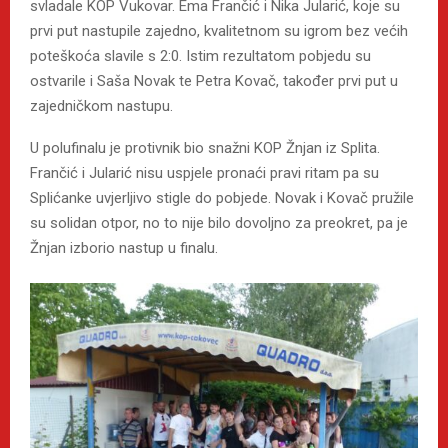
svladale KOP Vukovar. Ema Frančić i Nika Jularić, koje su
prvi put nastupile zajedno, kvalitetnom su igrom bez većih
poteškoća slavile s 2:0. Istim rezultatom pobjedu su
ostvarile i Saša Novak te Petra Kovač, također prvi put u
zajedničkom nastupu.
U polufinalu je protivnik bio snažni KOP Žnjan iz Splita.
Frančić i Jularić nisu uspjele pronaći pravi ritam pa su
Splićanke uvjerljivo stigle do pobjede. Novak i Kovač pružile
su solidan otpor, no to nije bilo dovoljno za preokret, pa je
Žnjan izborio nastup u finalu.