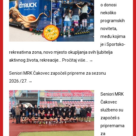
o donosi
nekoliko
programskih
noviteta,
među kojima
je i Sportsko-
rekreativna zona, novo mjesto okupljanja svih ljubitelja
aktivnog života, rekreacije…
Pročitaj više…
→
Seniori MRK Čakovec započeli pripreme za sezonu
2026./27.
→
Seniori MRK
Čakovec
službeno su
započeli s
pripremama
za