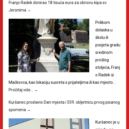
Franjo Radek donirao 18 tisuća eura za obnovu kipa sv.
Jeronima
→
Prilikom
dolaska u
školu ili
posjeta gradu
sredinom
prošlog
stoljeća, Franj
o Radek iz
Mačkovca, kao lokaciju susreta s prijateljima ili kao mjesto…
Pročitaj više…
→
Kuršanec proslavio Dan mjesta i 559. obljetnicu prvog pisanog
spomena
→
Kuršanec je u