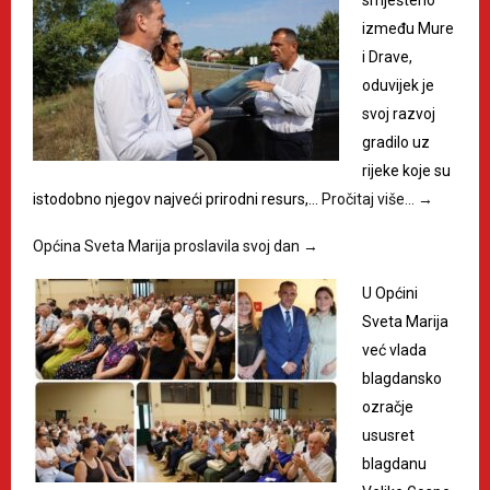
između Mure
i Drave,
oduvijek je
svoj razvoj
gradilo uz
rijeke koje su
istodobno njegov najveći prirodni resurs,…
Pročitaj više…
→
Općina Sveta Marija proslavila svoj dan
→
U Općini
Sveta Marija
već vlada
blagdansko
ozračje
ususret
blagdanu