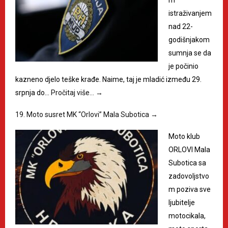
istraživanjem
nad 22-
godišnjakom
sumnja se da
je počinio
kazneno djelo teške krađe. Naime, taj je mladić između 29.
srpnja do…
Pročitaj više…
→
19. Moto susret MK “Orlovi” Mala Subotica
→
Moto klub
ORLOVI Mala
Subotica sa
zadovoljstvo
m poziva sve
ljubitelje
motocikala,