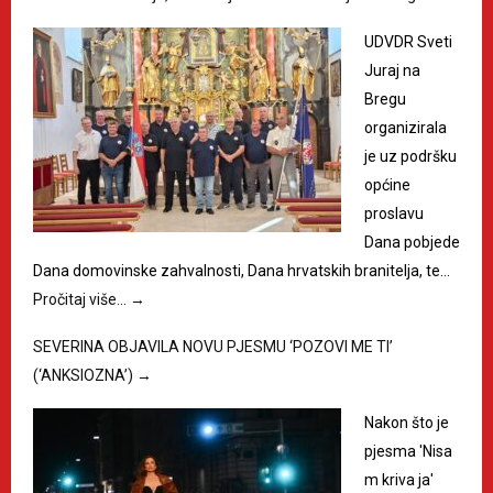
UDVDR Sveti
Juraj na
Bregu
organizirala
je uz podršku
općine
proslavu
Dana pobjede
Dana domovinske zahvalnosti, Dana hrvatskih branitelja, te…
Pročitaj više…
→
SEVERINA OBJAVILA NOVU PJESMU ‘POZOVI ME TI’
(‘ANKSIOZNA’)
→
Nakon što je
pjesma 'Nisa
m kriva ja'