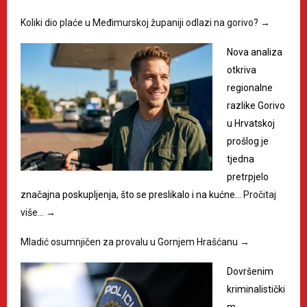
Koliki dio plaće u Međimurskoj županiji odlazi na gorivo?
→
Nova analiza
otkriva
regionalne
razlike Gorivo
u Hrvatskoj
prošlog je
tjedna
pretrpjelo
značajna poskupljenja, što se preslikalo i na kućne…
Pročitaj
više…
→
Mladić osumnjičen za provalu u Gornjem Hrašćanu
→
Dovršenim
kriminalistički
m