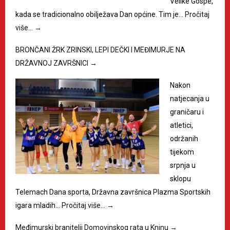
Velike Gospe,
kada se tradicionalno obilježava Dan općine. Tim je…
Pročitaj
više…
→
BRONČANI ŽRK ZRINSKI, LEPI DEČKI I MEĐIMURJE NA
DRŽAVNOJ ZAVRŠNICI
→
Nakon
natjecanja u
graničaru i
atletici,
održanih
tijekom
srpnja u
sklopu
Telemach Dana sporta, Državna završnica Plazma Sportskih
igara mladih…
Pročitaj više…
→
Međimurski branitelji Domovinskog rata u Kninu
→