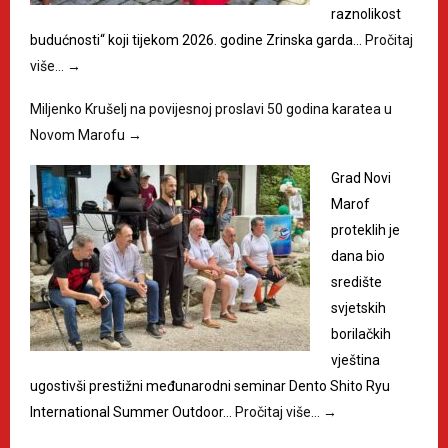
raznolikost
budućnosti“ koji tijekom 2026. godine Zrinska garda…
Pročitaj
više…
→
Miljenko Krušelj na povijesnoj proslavi 50 godina karatea u
Novom Marofu
→
Grad Novi
Marof
proteklih je
dana bio
središte
svjetskih
borilačkih
vještina
ugostivši prestižni međunarodni seminar Dento Shito Ryu
International Summer Outdoor…
Pročitaj više…
→