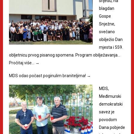
srijedu, na
blagdan
Gospe
Snježne,
svečano
obilježio Dan
mjesta i 559.
obljetnicu prvog pisanog spomena. Program obilježavanja…
Pročitaj više…
→
MDS odao počast poginulim braniteljima!
→
MDS,
Međimurski
demokratski
savez je
povodom
Dana pobjede