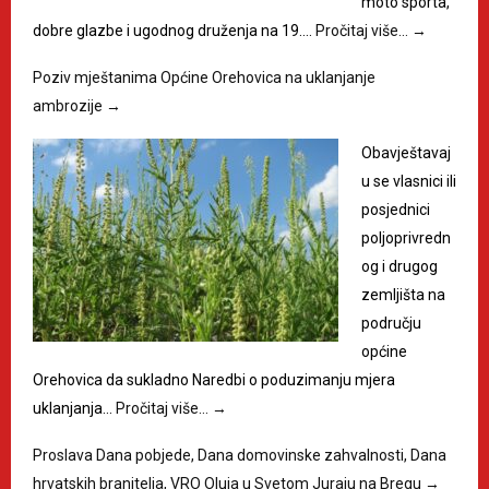
moto sporta,
dobre glazbe i ugodnog druženja na 19.…
Pročitaj više…
→
Poziv mještanima Općine Orehovica na uklanjanje
ambrozije
→
Obavještavaj
u se vlasnici ili
posjednici
poljoprivredn
og i drugog
zemljišta na
području
općine
Orehovica da sukladno Naredbi o poduzimanju mjera
uklanjanja…
Pročitaj više…
→
Proslava Dana pobjede, Dana domovinske zahvalnosti, Dana
hrvatskih branitelja, VRO Oluja u Svetom Juraju na Bregu
→