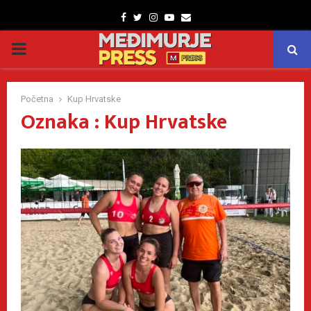
Facebook
Twitter
Instagram
Youtube
Email
PRIMARY
MENU
Početna
Kup Hrvatske
Oznaka : Kup Hrvatske