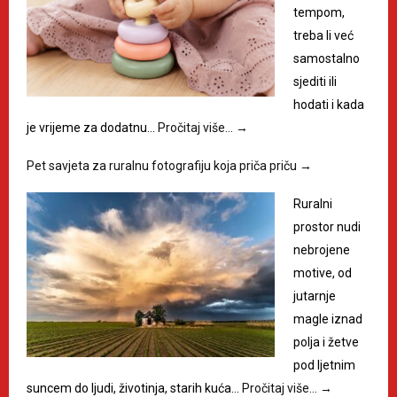
tempom,
treba li već
samostalno
sjediti ili
hodati i kada
je vrijeme za dodatnu…
Pročitaj više…
→
Pet savjeta za ruralnu fotografiju koja priča priču
→
Ruralni
prostor nudi
nebrojene
motive, od
jutarnje
magle iznad
polja i žetve
pod ljetnim
suncem do ljudi, životinja, starih kuća…
Pročitaj više…
→