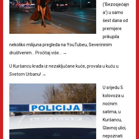
('Bezosjećajn
a') u samo
šest dana od
premijere
prikupila
nekoliko milijuna pregleda na YouTubeu, Severininim
društvenim…
Pročitaj više…
→
U Kuršancu krađa iz nezaključane kuće, provala u kuću u
Svetom Urbanu!
→
U srijedu 5.
kolovoza u
noćnim
satima, u
Kuršancu,
Glavnoj ulici,
nepoznati