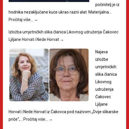
počinitelj je iz
hodnika nezaključane kuće ukrao razni alat. Materijalna…
Pročitaj više…
→
Izložba umjetničkih slika članica Likovnog udruženja Čakovec
Ljiljane Horvat i Nede Horvat
→
Najava
izložbe
umjetničkih
slika članica
Likovnog
udruženja
Čakovec
Ljiljane
Horvat i Nede Horvat iz Čakovca pod nazivom „Dvije slikarske
priče“,…
Pročitaj više…
→