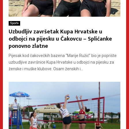
Sport+
Uzbudljiv završetak Kupa Hrvatske u
odbojci na pijesku u Čakovcu – Splićanke
ponovno zlatne
Pijesak kod čakovečkih bazena “Marije Ružić” bio je poprište
uzbudljive završnice Kupa Hrvatske u odbojci na pijesku za
ženske i muške klubove. Osam ženskih i...