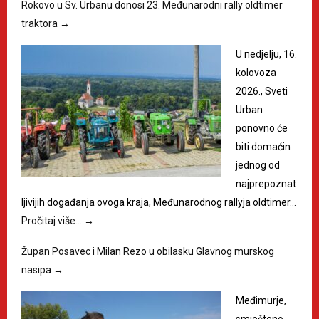
Rokovo u Sv. Urbanu donosi 23. Međunarodni rally oldtimer
traktora
→
U nedjelju, 16.
kolovoza
2026., Sveti
Urban
ponovno će
biti domaćin
jednog od
najprepoznat
ljivijih događanja ovoga kraja, Međunarodnog rallyja oldtimer…
Pročitaj više…
→
Župan Posavec i Milan Rezo u obilasku Glavnog murskog
nasipa
→
Međimurje,
smješteno