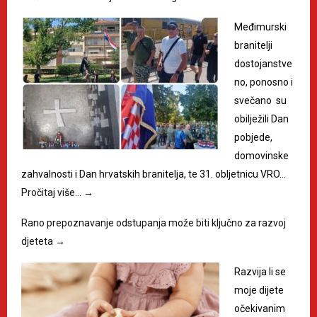
Međimurski
branitelji
dostojanstve
no, ponosno i
svečano su
obilježili Dan
pobjede,
domovinske
zahvalnosti i Dan hrvatskih branitelja, te 31. obljetnicu VRO…
Pročitaj više…
→
Rano prepoznavanje odstupanja može biti ključno za razvoj
djeteta
→
Razvija li se
moje dijete
očekivanim