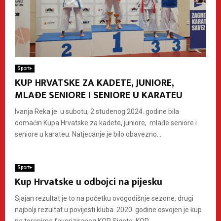
Sport+
KUP HRVATSKE ZA KADETE, JUNIORE,
MLAĐE SENIORE I SENIORE U KARATEU
Ivanja Reka je u subotu, 2.studenog 2024. godine bila
domaćin Kupa Hrvatske za kadete, juniore, mlađe seniore i
seniore u karateu. Natjecanje je bilo obavezno...
Sport+
Kup Hrvatske u odbojci na pijesku
Sjajan rezultat je to na početku ovogodišnje sezone, drugi
najbolji rezultat u povijesti kluba. 2020. godine osvojen je kup
na terenima favoriziranog KOP Sigeta. KOP...