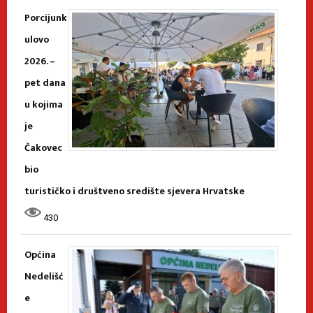
Porcijunk
ulovo
2026. –
pet dana
u kojima
je
Čakovec
bio
turističko i društveno središte sjevera Hrvatske
430
Općina
Nedelišć
e