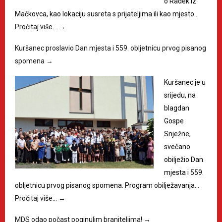
o Radek iz
Mačkovca, kao lokaciju susreta s prijateljima ili kao mjesto…
Pročitaj više…
→
Kuršanec proslavio Dan mjesta i 559. obljetnicu prvog pisanog
spomena
→
Kuršanec je u
srijedu, na
blagdan
Gospe
Snježne,
svečano
obilježio Dan
mjesta i 559.
obljetnicu prvog pisanog spomena. Program obilježavanja…
Pročitaj više…
→
MDS odao počast poginulim braniteljima!
→