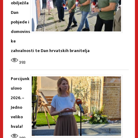
obilježila
Dan
pobjede i
domovins
ke
zahvalnosti te Dan hrvatskih branitelja
393
Porcijunk
ulovo
2026. –
Jedno
veliko
hvala!