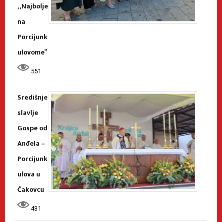
„Najbolje
na
Porcijunk
ulovome”
551
Središnje
slavlje
Gospe od
Anđela –
Porcijunk
ulova u
Čakovcu
431