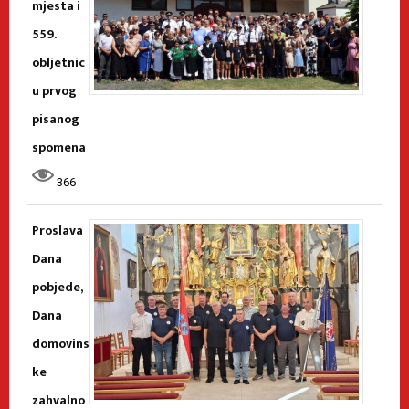
mjesta i
559.
obljetnic
u prvog
pisanog
spomena
366
Proslava
Dana
pobjede,
Dana
domovins
ke
zahvalno