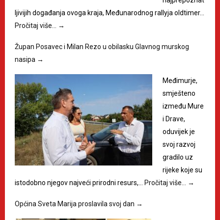
najprepoznat
ljivijih događanja ovoga kraja, Međunarodnog rallyja oldtimer…
Pročitaj više…
→
Župan Posavec i Milan Rezo u obilasku Glavnog murskog
nasipa
→
Međimurje,
smješteno
između Mure
i Drave,
oduvijek je
svoj razvoj
gradilo uz
rijeke koje su
istodobno njegov najveći prirodni resurs,…
Pročitaj više…
→
Općina Sveta Marija proslavila svoj dan
→