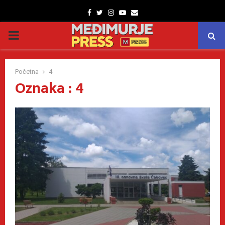
Facebook
Twitter
Instagram
Youtube
Email
PRIMARY
MENU
Početna
4
Oznaka : 4