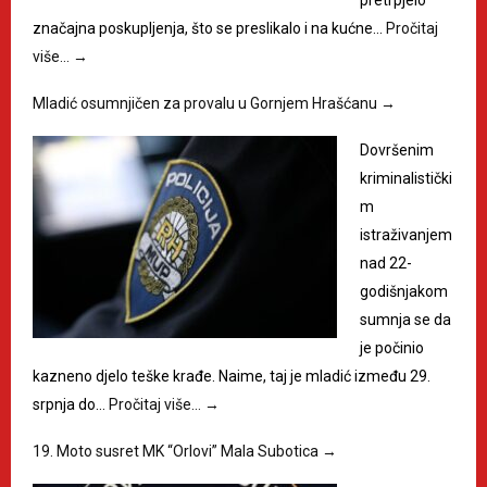
pretrpjelo
značajna poskupljenja, što se preslikalo i na kućne…
Pročitaj
više…
→
Mladić osumnjičen za provalu u Gornjem Hrašćanu
→
Dovršenim
kriminalistički
m
istraživanjem
nad 22-
godišnjakom
sumnja se da
je počinio
kazneno djelo teške krađe. Naime, taj je mladić između 29.
srpnja do…
Pročitaj više…
→
19. Moto susret MK “Orlovi” Mala Subotica
→