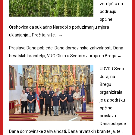
zemljišta na
području
općine
Orehovica da sukladno Naredbi o poduzimanju mjera
uklanjanja…
Pročitaj više…
→
Proslava Dana pobjede, Dana domovinske zahvalnosti, Dana
hrvatskih branitelja, VRO Oluja u Svetom Juraju na Bregu
→
UDVDR Sveti
Juraj na
Bregu
organizirala
je uz podršku
općine
proslavu
Dana pobjede
Dana domovinske zahvalnosti, Dana hrvatskih branitelja, te…