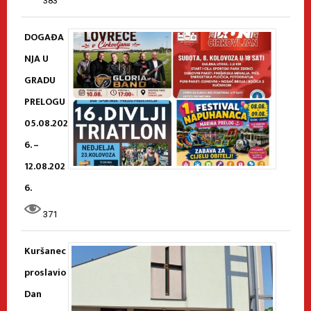
383
DOGAĐA
NJA U
GRADU
PRELOGU
05.08.202
6. –
12.08.202
6.
371
Kuršanec
proslavio
Dan