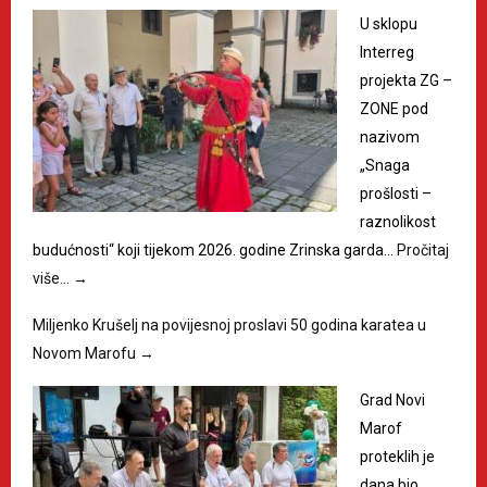
U sklopu
Interreg
projekta ZG –
ZONE pod
nazivom
„Snaga
prošlosti –
raznolikost
budućnosti“ koji tijekom 2026. godine Zrinska garda…
Pročitaj
više…
→
Miljenko Krušelj na povijesnoj proslavi 50 godina karatea u
Novom Marofu
→
Grad Novi
Marof
proteklih je
dana bio