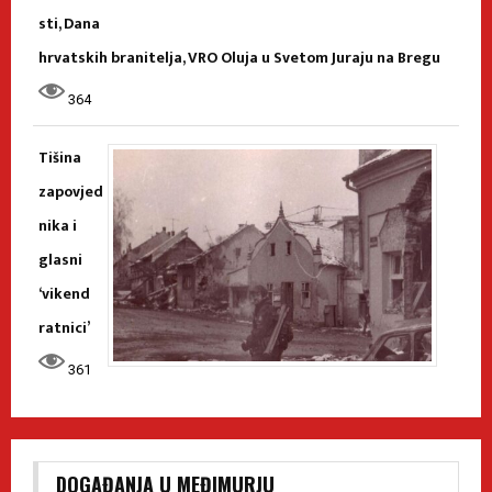
sti, Dana
hrvatskih branitelja, VRO Oluja u Svetom Juraju na Bregu
364
Tišina
zapovjed
nika i
glasni
‘vikend
ratnici’
361
DOGAĐANJA U MEĐIMURJU