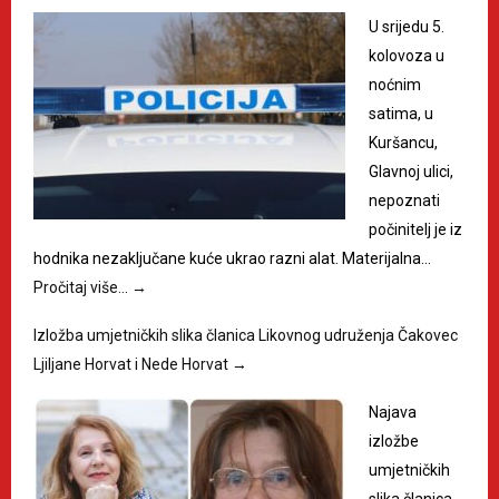
U srijedu 5.
kolovoza u
noćnim
satima, u
Kuršancu,
Glavnoj ulici,
nepoznati
počinitelj je iz
hodnika nezaključane kuće ukrao razni alat. Materijalna…
Pročitaj više…
→
Izložba umjetničkih slika članica Likovnog udruženja Čakovec
Ljiljane Horvat i Nede Horvat
→
Najava
izložbe
umjetničkih