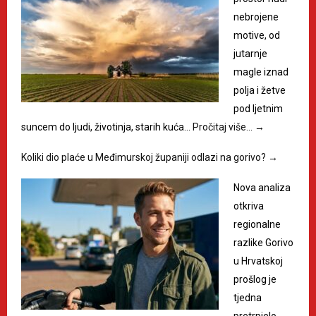
nebrojene
motive, od
jutarnje
magle iznad
polja i žetve
pod ljetnim
suncem do ljudi, životinja, starih kuća…
Pročitaj više…
→
Koliki dio plaće u Međimurskoj županiji odlazi na gorivo?
→
Nova analiza
otkriva
regionalne
razlike Gorivo
u Hrvatskoj
prošlog je
tjedna