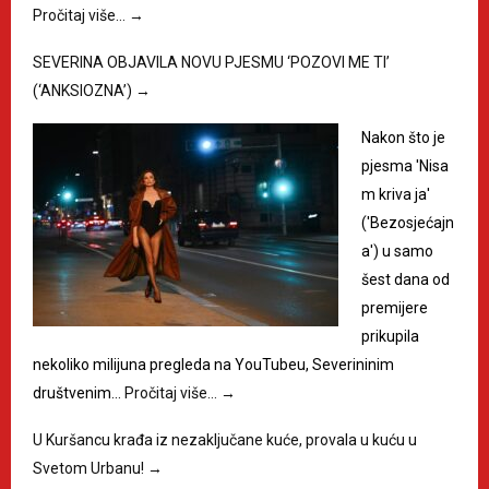
Pročitaj više…
→
SEVERINA OBJAVILA NOVU PJESMU ‘POZOVI ME TI’
(‘ANKSIOZNA’)
→
Nakon što je
pjesma 'Nisa
m kriva ja'
('Bezosjećajn
a') u samo
šest dana od
premijere
prikupila
nekoliko milijuna pregleda na YouTubeu, Severininim
društvenim…
Pročitaj više…
→
U Kuršancu krađa iz nezaključane kuće, provala u kuću u
Svetom Urbanu!
→