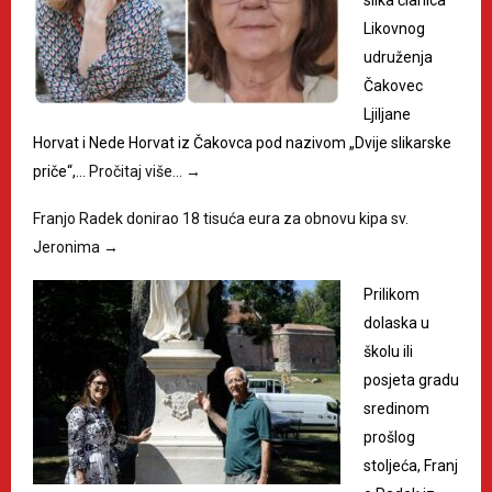
slika članica
Likovnog
udruženja
Čakovec
Ljiljane
Horvat i Nede Horvat iz Čakovca pod nazivom „Dvije slikarske
priče“,…
Pročitaj više…
→
Franjo Radek donirao 18 tisuća eura za obnovu kipa sv.
Jeronima
→
Prilikom
dolaska u
školu ili
posjeta gradu
sredinom
prošlog
stoljeća, Franj