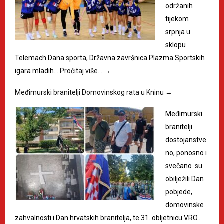
održanih
tijekom
srpnja u
sklopu
Telemach Dana sporta, Državna završnica Plazma Sportskih
igara mladih…
Pročitaj više…
→
Međimurski branitelji Domovinskog rata u Kninu
→
Međimurski
branitelji
dostojanstve
no, ponosno i
svečano su
obilježili Dan
pobjede,
domovinske
zahvalnosti i Dan hrvatskih branitelja, te 31. obljetnicu VRO…