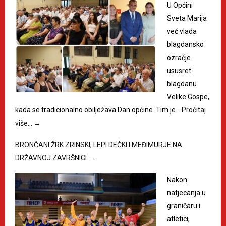
U Općini
Sveta Marija
već vlada
blagdansko
ozračje
ususret
blagdanu
Velike Gospe,
kada se tradicionalno obilježava Dan općine. Tim je…
Pročitaj
više…
→
BRONČANI ŽRK ZRINSKI, LEPI DEČKI I MEĐIMURJE NA
DRŽAVNOJ ZAVRŠNICI
→
Nakon
natjecanja u
graničaru i
atletici,