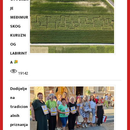
JE
MEĐIMUR
SKOG
KURUZN
OG
LABIRINT
A
19142
Dodijelje
na
tradicion
alnih
priznanja