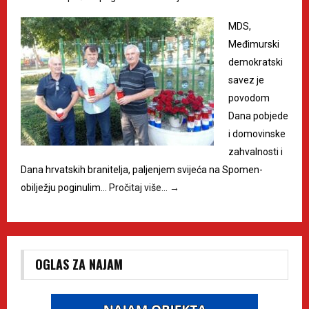
MDS,
Međimurski
demokratski
savez je
povodom
Dana pobjede
i domovinske
zahvalnosti i
Dana hrvatskih branitelja, paljenjem svijeća na Spomen-
obilježju poginulim…
Pročitaj više…
→
OGLAS ZA NAJAM