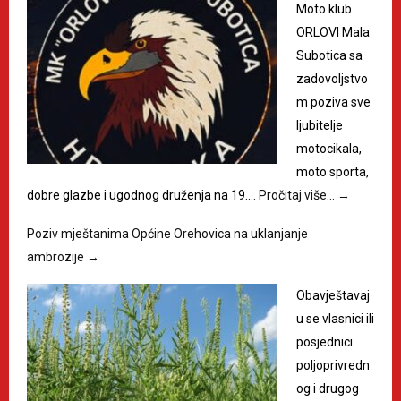
Moto klub
ORLOVI Mala
Subotica sa
zadovoljstvo
m poziva sve
ljubitelje
motocikala,
moto sporta,
dobre glazbe i ugodnog druženja na 19.…
Pročitaj više…
→
Poziv mještanima Općine Orehovica na uklanjanje
ambrozije
→
Obavještavaj
u se vlasnici ili
posjednici
poljoprivredn
og i drugog