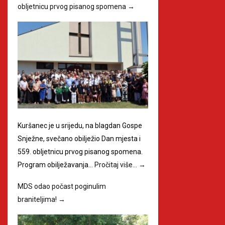
obljetnicu prvog pisanog spomena
→
Kuršanec je u srijedu, na blagdan Gospe
Snježne, svečano obilježio Dan mjesta i
559. obljetnicu prvog pisanog spomena.
Program obilježavanja…
Pročitaj više…
→
MDS odao počast poginulim
braniteljima!
→