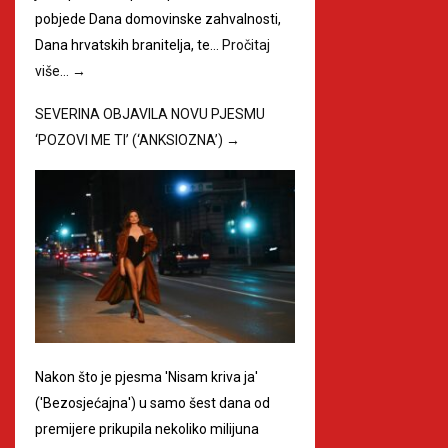
pobjede Dana domovinske zahvalnosti,
Dana hrvatskih branitelja, te…
Pročitaj
više…
→
SEVERINA OBJAVILA NOVU PJESMU
‘POZOVI ME TI’ (‘ANKSIOZNA’)
→
Nakon što je pjesma 'Nisam kriva ja'
('Bezosjećajna') u samo šest dana od
premijere prikupila nekoliko milijuna