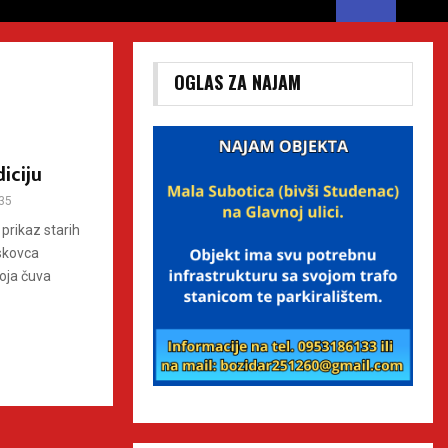
OGLAS ZA NAJAM
iciju
35
prikaz starih
skovca
oja čuva