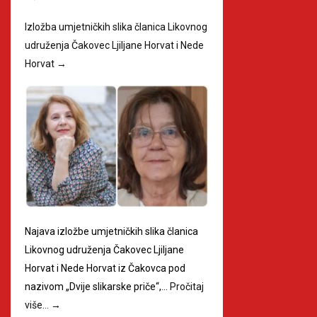
Izložba umjetničkih slika članica Likovnog
udruženja Čakovec Ljiljane Horvat i Nede
Horvat
→
Najava izložbe umjetničkih slika članica
Likovnog udruženja Čakovec Ljiljane
Horvat i Nede Horvat iz Čakovca pod
nazivom „Dvije slikarske priče“,…
Pročitaj
više…
→