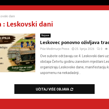
ovski dani
 : Leskovski dani
Najave
Leskovec ponovno oživljava trad
Piše
Međimurje Press
25. lipnja 2026
0
Ove subote održavaju se 4. Leskovski dani uz 
običaja Četvrtu godinu zaredom mještani Le
organiziraju Leskovske dane, manifestaciju k
uspomenu na nekadašnji...
UČITAJ VIŠE OBJAVA