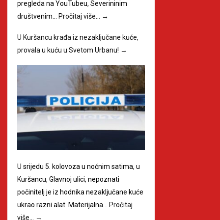
pregleda na YouTubeu, Severininim
društvenim…
Pročitaj više…
→
U Kuršancu krađa iz nezaključane kuće,
provala u kuću u Svetom Urbanu!
→
U srijedu 5. kolovoza u noćnim satima, u
Kuršancu, Glavnoj ulici, nepoznati
počinitelj je iz hodnika nezaključane kuće
ukrao razni alat. Materijalna…
Pročitaj
više…
→