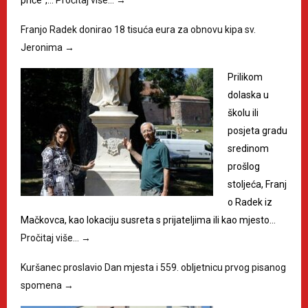
Franjo Radek donirao 18 tisuća eura za obnovu kipa sv.
Jeronima
→
Prilikom
dolaska u
školu ili
posjeta gradu
sredinom
prošlog
stoljeća, Franj
o Radek iz
Mačkovca, kao lokaciju susreta s prijateljima ili kao mjesto…
Pročitaj više…
→
Kuršanec proslavio Dan mjesta i 559. obljetnicu prvog pisanog
spomena
→