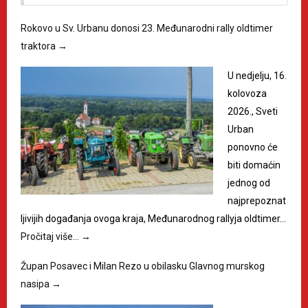
Rokovo u Sv. Urbanu donosi 23. Međunarodni rally oldtimer
traktora
→
U nedjelju, 16.
kolovoza
2026., Sveti
Urban
ponovno će
biti domaćin
jednog od
najprepoznat
ljivijih događanja ovoga kraja, Međunarodnog rallyja oldtimer…
Pročitaj više…
→
Župan Posavec i Milan Rezo u obilasku Glavnog murskog
nasipa
→