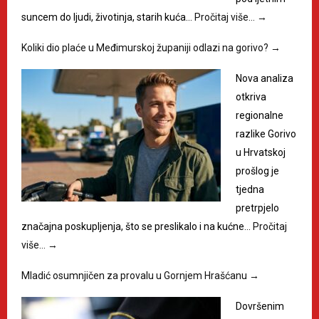
suncem do ljudi, životinja, starih kuća…
Pročitaj više…
→
Koliki dio plaće u Međimurskoj županiji odlazi na gorivo?
→
Nova analiza
otkriva
regionalne
razlike Gorivo
u Hrvatskoj
prošlog je
tjedna
pretrpjelo
značajna poskupljenja, što se preslikalo i na kućne…
Pročitaj
više…
→
Mladić osumnjičen za provalu u Gornjem Hrašćanu
→
Dovršenim