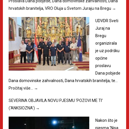
Proslava Dana pobjede, Dana domovinske zahvalnosti, Dana
hrvatskih branitelja, VRO Oluja u Svetom Juraju na Bregu
→
UDVDR Sveti
Juraj na
Bregu
organizirala
je uz podršku
općine
proslavu
Dana pobjede
Dana domovinske zahvalnosti, Dana hrvatskih branitelja, te…
Pročitaj više…
→
SEVERINA OBJAVILA NOVU PJESMU ‘POZOVI ME TI’
(‘ANKSIOZNA’)
→
Nakon što je
pjesma 'Nisa