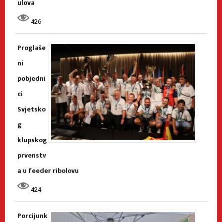
ulova
426
Proglaše
ni
pobjedni
ci
Svjetsko
g
klupskog
prvenstv
a u feeder ribolovu
424
Porcijunk