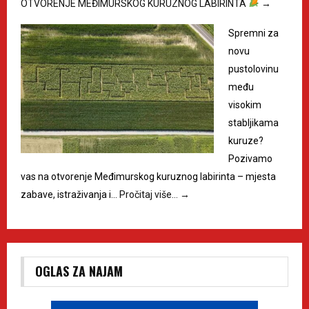
OTVORENJE MEĐIMURSKOG KURUZNOG LABIRINTA
→
Spremni za
novu
pustolovinu
među
visokim
stabljikama
kuruze?
Pozivamo
vas na otvorenje Međimurskog kuruznog labirinta – mjesta
zabave, istraživanja i…
Pročitaj više…
→
OGLAS ZA NAJAM