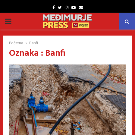
Facebook
Twitter
Instagram
Youtube
Email
PRIMARY
MENU
Početna
Banfi
Oznaka : Banfi