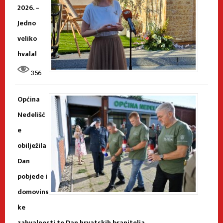
2026. –
Jedno
veliko
hvala!
356
Općina
Nedelišć
e
obilježila
Dan
pobjede i
domovins
ke
zahvalnosti te Dan hrvatskih branitelja