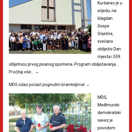
Kuršanec je u
srijedu, na
blagdan
Gospe
Snježne,
svečano
obilježio Dan
mjesta i 559.
obljetnicu prvog pisanog spomena. Program obilježavanja…
Pročitaj više…
→
MDS odao počast poginulim braniteljima!
→
MDS,
Međimurski
demokratski
savez je
povodom