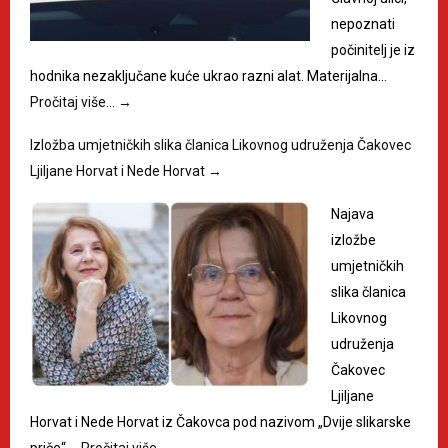
nepoznati
počinitelj je iz
hodnika nezaključane kuće ukrao razni alat. Materijalna…
Pročitaj više…
→
Izložba umjetničkih slika članica Likovnog udruženja Čakovec
Ljiljane Horvat i Nede Horvat
→
Najava
izložbe
umjetničkih
slika članica
Likovnog
udruženja
Čakovec
Ljiljane
Horvat i Nede Horvat iz Čakovca pod nazivom „Dvije slikarske
priče“,…
Pročitaj više…
→