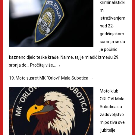
kriminalistički
m
istraživanjem
nad 22-
godišnjakom
sumnja se da
je počinio
kazneno djelo teške krađe. Naime, taj je mladić između 29.
srpnja do…
Pročitaj više…
→
19. Moto susret MK “Orlovi” Mala Subotica
→
Moto klub
ORLOVI Mala
Subotica sa
zadovoljstvo
m poziva sve
ljubitelje