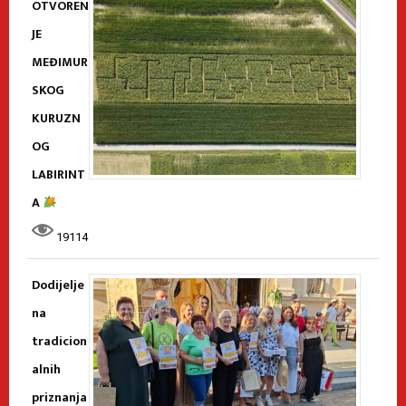
OTVOREN
JE
MEĐIMUR
SKOG
KURUZN
OG
LABIRINT
A
19114
Dodijelje
na
tradicion
alnih
priznanja