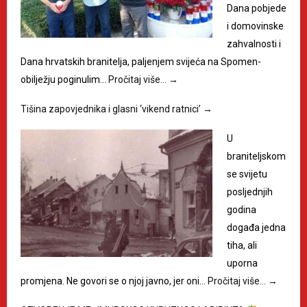
Dana pobjede
i domovinske
zahvalnosti i
Dana hrvatskih branitelja, paljenjem svijeća na Spomen-
obilježju poginulim…
Pročitaj više…
→
Tišina zapovjednika i glasni ‘vikend ratnici’
→
U
braniteljskom
se svijetu
posljednjih
godina
događa jedna
tiha, ali
uporna
promjena. Ne govori se o njoj javno, jer oni…
Pročitaj više…
→