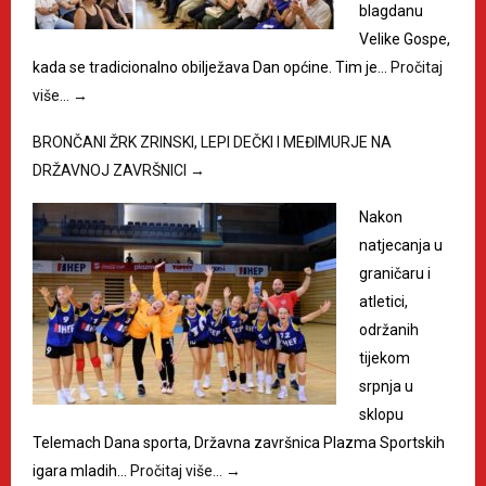
blagdanu
Velike Gospe,
kada se tradicionalno obilježava Dan općine. Tim je…
Pročitaj
više…
→
BRONČANI ŽRK ZRINSKI, LEPI DEČKI I MEĐIMURJE NA
DRŽAVNOJ ZAVRŠNICI
→
Nakon
natjecanja u
graničaru i
atletici,
održanih
tijekom
srpnja u
sklopu
Telemach Dana sporta, Državna završnica Plazma Sportskih
igara mladih…
Pročitaj više…
→