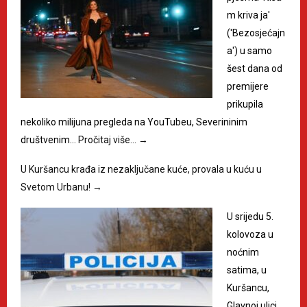
m kriva ja'
('Bezosjećajn
a') u samo
šest dana od
premijere
prikupila
nekoliko milijuna pregleda na YouTubeu, Severininim
društvenim…
Pročitaj više…
→
U Kuršancu krađa iz nezaključane kuće, provala u kuću u
Svetom Urbanu!
→
U srijedu 5.
kolovoza u
noćnim
satima, u
Kuršancu,
Glavnoj ulici,