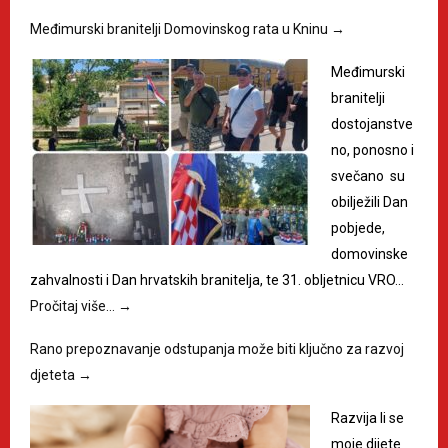
Međimurski branitelji Domovinskog rata u Kninu
→
Međimurski
branitelji
dostojanstve
no, ponosno i
svečano su
obilježili Dan
pobjede,
domovinske
zahvalnosti i Dan hrvatskih branitelja, te 31. obljetnicu VRO…
Pročitaj više…
→
Rano prepoznavanje odstupanja može biti ključno za razvoj
djeteta
→
Razvija li se
moje dijete