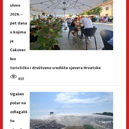
ulovo
2026. –
pet dana
u kojima
je
Čakovec
bio
turističko i društveno središte sjevera Hrvatske
409
Ugašen
požar na
odlagališ
tu