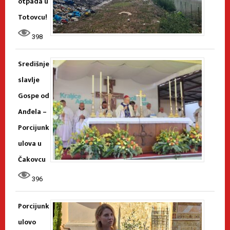
otpada u
Totovcu!
398
Središnje
slavlje
Gospe od
Anđela –
Porcijunk
ulova u
Čakovcu
396
Porcijunk
ulovo