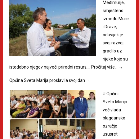
Međimurje,
smješteno
između Mure
i Drave,
oduvijek je
svoj razvoj
gradilo uz
rijeke koje su
istodobno njegov najveći prirodni resurs,…
Pročitaj više…
→
Općina Sveta Marija proslavila svoj dan
→
U Općini
Sveta Marija
već vlada
blagdansko
ozračje
ususret