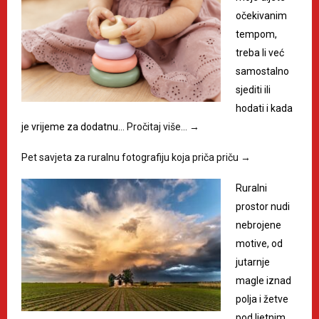
očekivanim
tempom,
treba li već
samostalno
sjediti ili
hodati i kada
je vrijeme za dodatnu…
Pročitaj više…
→
Pet savjeta za ruralnu fotografiju koja priča priču
→
Ruralni
prostor nudi
nebrojene
motive, od
jutarnje
magle iznad
polja i žetve
pod ljetnim