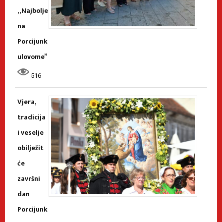
„Najbolje
na
Porcijunk
ulovome”
516
Vjera,
tradicija
i veselje
obilježit
će
završni
dan
Porcijunk