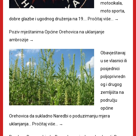
motocikala,
moto sporta,
dobre glazbe i ugodnog druženja na 19.…
Pročitaj više…
→
Poziv mještanima Općine Orehovica na uklanjanje
ambrozije
→
Obavještavaj
u se vlasnici ili
posjednici
poljoprivredn
og i drugog
zemljišta na
području
općine
Orehovica da sukladno Naredbi o poduzimanju mjera
uklanjanja…
Pročitaj više…
→