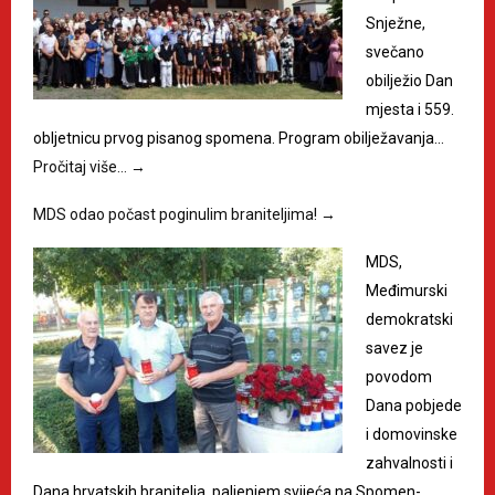
Snježne,
svečano
obilježio Dan
mjesta i 559.
obljetnicu prvog pisanog spomena. Program obilježavanja…
Pročitaj više…
→
MDS odao počast poginulim braniteljima!
→
MDS,
Međimurski
demokratski
savez je
povodom
Dana pobjede
i domovinske
zahvalnosti i
Dana hrvatskih branitelja, paljenjem svijeća na Spomen-