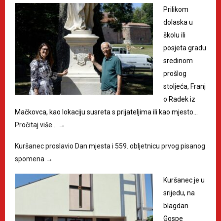
Prilikom
dolaska u
školu ili
posjeta gradu
sredinom
prošlog
stoljeća, Franj
o Radek iz
Mačkovca, kao lokaciju susreta s prijateljima ili kao mjesto…
Pročitaj više…
→
Kuršanec proslavio Dan mjesta i 559. obljetnicu prvog pisanog
spomena
→
Kuršanec je u
srijedu, na
blagdan
Gospe