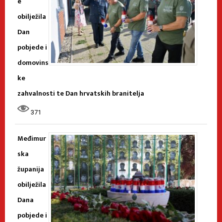
e
obilježila
Dan
pobjede i
domovins
ke
zahvalnosti te Dan hrvatskih branitelja
371
Međimur
ska
županija
obilježila
Dana
pobjede i