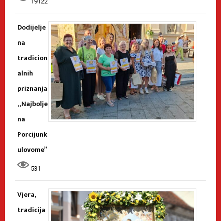
19122
Dodijelje
na
tradicion
alnih
priznanja
„Najbolje
na
Porcijunk
ulovome”
531
Vjera,
tradicija