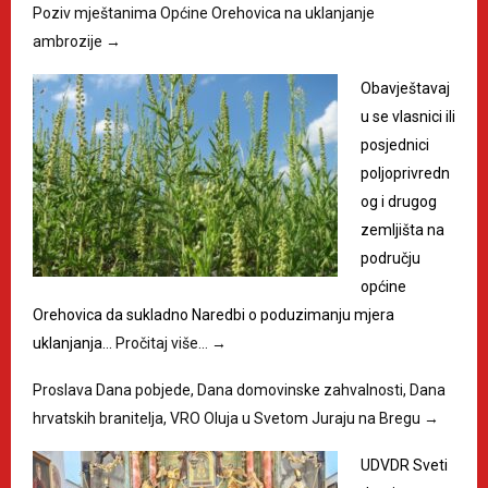
Poziv mještanima Općine Orehovica na uklanjanje
ambrozije
→
Obavještavaj
u se vlasnici ili
posjednici
poljoprivredn
og i drugog
zemljišta na
području
općine
Orehovica da sukladno Naredbi o poduzimanju mjera
uklanjanja…
Pročitaj više…
→
Proslava Dana pobjede, Dana domovinske zahvalnosti, Dana
hrvatskih branitelja, VRO Oluja u Svetom Juraju na Bregu
→
UDVDR Sveti