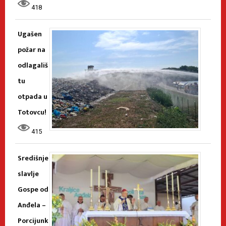
418
Ugašen
požar na
odlagališ
tu
otpada u
Totovcu!
415
Središnje
slavlje
Gospe od
Anđela –
Porcijunk