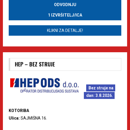
ODVODNJU
1 IZVRŠITELJ/ICA
KLIKNI ZA DETALJE!
HEP – BEZ STRUJE
Bez struje na
dan: 3.8.2026.
KOTORIBA
Ulica:
SAJMIŠNA 16.