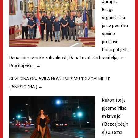
Juraj na
Bregu
organizirala
je uz podršku
općine
proslavu
Dana pobjede
Dana domovinske zahvalnosti, Dana hrvatskih branitelja, te…
Pročitaj više…
→
SEVERINA OBJAVILA NOVU PJESMU ‘POZOVI ME TI’
(‘ANKSIOZNA’)
→
Nakon što je
pjesma 'Nisa
m kriva ja'
('Bezosjećajn
a') u samo