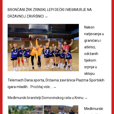
BRONČANI ŽRK ZRINSKI, LEPI DEČKI I MEĐIMURJE NA
DRŽAVNOJ ZAVRŠNICI
→
Nakon
natjecanja u
graničaru i
atletici,
održanih
tijekom
srpnja u
sklopu
Telemach Dana sporta, Državna završnica Plazma Sportskih
igara mladih…
Pročitaj više…
→
Međimurski branitelji Domovinskog rata u Kninu
→
Međimurski