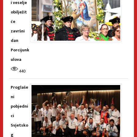
i veselje
obilježit
će
završni
dan
Porcijunk
ulova
440
Proglaše
ni
pobjedni
ci
Svjetsko
g