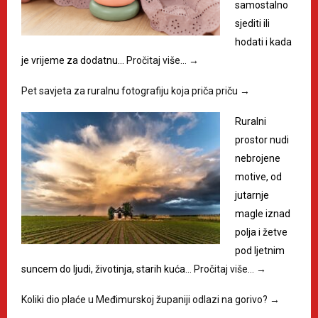
samostalno
sjediti ili
hodati i kada
je vrijeme za dodatnu…
Pročitaj više…
→
Pet savjeta za ruralnu fotografiju koja priča priču
→
Ruralni
prostor nudi
nebrojene
motive, od
jutarnje
magle iznad
polja i žetve
pod ljetnim
suncem do ljudi, životinja, starih kuća…
Pročitaj više…
→
Koliki dio plaće u Međimurskoj županiji odlazi na gorivo?
→