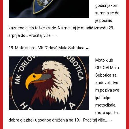
godišnjakom
sumnja se da
je počinio
kazneno djelo teške krađe. Naime, taj je mladić između 29.
srpnja do…
Pročitaj više…
→
19. Moto susret MK “Orlovi” Mala Subotica
→
Moto klub
ORLOVI Mala
Subotica sa
zadovoljstvo
m poziva sve
ljubitelje
motocikala,
moto sporta,
dobre glazbe i ugodnog druženja na 19.…
Pročitaj više…
→