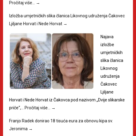
Pročitaj više…
→
Izložba umjetničkih slika članica Likovnog udruženja Čakovec
Ljiljane Horvat i Nede Horvat
→
Najava
izložbe
umjetničkih
slika članica
Likovnog
udruženja
Čakovec
Ljiljane
Horvat i Nede Horvat iz Čakovca pod nazivom „Dvije slikarske
priče“,…
Pročitaj više…
→
Franjo Radek donirao 18 tisuća eura za obnovu kipa sv.
Jeronima
→