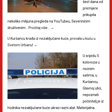
šest dana od
premijere
prikupila
nekoliko milijuna pregleda na YouTubeu, Severininim
društvenim…
Pročitaj više…
→
U Kuršancu krađa iz nezaključane kuće, provala u kuću u
Svetom Urbanu!
→
U srijedu 5.
kolovoza u
noćnim
satima, u
Kuršancu,
Glavnoj ulici,
nepoznati
počinitelj je iz
hodnika nezaključane kuće ukrao razni alat. Materijalna…