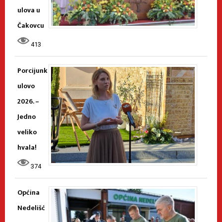
ulova u
Čakovcu
413
Porcijunk
ulovo
2026. –
Jedno
veliko
hvala!
374
Općina
Nedelišć