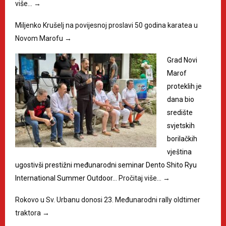
više…
→
Miljenko Krušelj na povijesnoj proslavi 50 godina karatea u
Novom Marofu
→
Grad Novi
Marof
proteklih je
dana bio
središte
svjetskih
borilačkih
vještina
ugostivši prestižni međunarodni seminar Dento Shito Ryu
International Summer Outdoor…
Pročitaj više…
→
Rokovo u Sv. Urbanu donosi 23. Međunarodni rally oldtimer
traktora
→