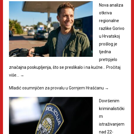
Nova analiza
otkriva
regionalne
razlike Gorivo
u Hrvatskoj
prošlog je
tjedna
pretrpjelo
značajna poskupljenja, što se preslikalo i na kućne…
Pročitaj
više…
→
Mladić osumnjičen za provalu u Gornjem Hrašćanu
→
Dovršenim
kriminalistički
m
istraživanjem
nad 22-