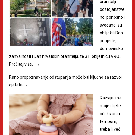
branitelji
dostojanstve
no, ponosno i
svečano su
obilježili Dan
pobjede,
domovinske
zahvalnosti i Dan hrvatskih branitelja, te 31. obljetnicu VRO…
Pročitaj više…
→
Rano prepoznavanje odstupanja može biti ključno za razvoj
djeteta
→
Razvija li se
moje dijete
očekivanim
tempom,
treba li već