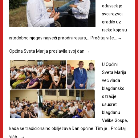
oduvijek je
svoj razvoj
gradilo uz
rijeke koje su
istodobno njegov najveći prirodni resurs,…
Pročitaj više…
→
Općina Sveta Marija proslavila svoj dan
→
U Općini
Sveta Marija
već vlada
blagdansko
ozračje
ususret
blagdanu
Velike Gospe,
kada se tradicionalno obilježava Dan općine. Tim je…
Pročitaj
više…
→