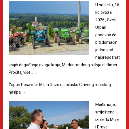
U nedjelju, 16.
kolovoza
2026., Sveti
Urban
ponovno će
biti domaćin
jednog od
najprepoznat
ljivijih događanja ovoga kraja, Međunarodnog rallyja oldtimer…
Pročitaj više…
→
Župan Posavec i Milan Rezo u obilasku Glavnog murskog
nasipa
→
Međimurje,
smješteno
između Mure
i Drave,