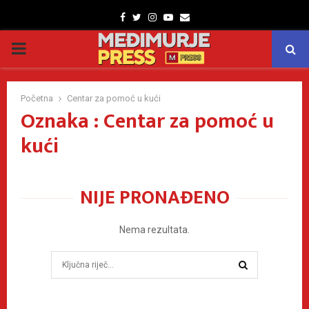
Facebook
Twitter
Instagram
Youtube
Email
PRIMARY
MENU
Početna
Centar za pomoć u kući
Oznaka : Centar za pomoć u
kući
NIJE PRONAĐENO
Nema rezultata.
Search
for:
SEARCH