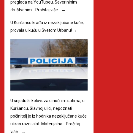
pregleda na YouTubeu, Severininim
društvenim…
Pročitaj više…
→
U Kuršancu krađa iz nezaključane kuće,
provala u kuću u Svetom Urbanu!
→
U srijedu 5. kolovoza u noćnim satima, u
Kuršancu, Glavnoj ulici, nepoznati
počinitelj je iz hodnika nezaključane kuće
ukrao razni alat. Materijalna…
Pročitaj
više…
→