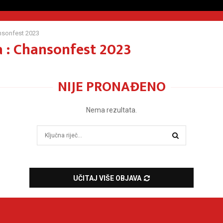
nsonfest 2023
 : Chansonfest 2023
NIJE PRONAĐENO
Nema rezultata.
Search
for:
SEARCH
UČITAJ VIŠE OBJAVA