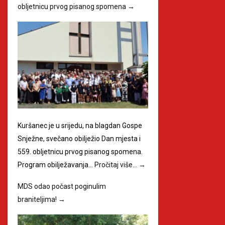
obljetnicu prvog pisanog spomena
→
Kuršanec je u srijedu, na blagdan Gospe
Snježne, svečano obilježio Dan mjesta i
559. obljetnicu prvog pisanog spomena.
Program obilježavanja…
Pročitaj više…
→
MDS odao počast poginulim
braniteljima!
→