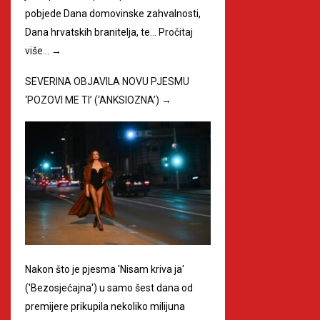
pobjede Dana domovinske zahvalnosti,
Dana hrvatskih branitelja, te…
Pročitaj
više…
→
SEVERINA OBJAVILA NOVU PJESMU
‘POZOVI ME TI’ (‘ANKSIOZNA’)
→
Nakon što je pjesma 'Nisam kriva ja'
('Bezosjećajna') u samo šest dana od
premijere prikupila nekoliko milijuna