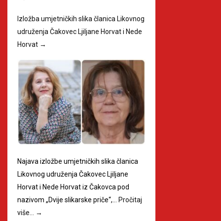
Izložba umjetničkih slika članica Likovnog
udruženja Čakovec Ljiljane Horvat i Nede
Horvat
→
Najava izložbe umjetničkih slika članica
Likovnog udruženja Čakovec Ljiljane
Horvat i Nede Horvat iz Čakovca pod
nazivom „Dvije slikarske priče“,…
Pročitaj
više…
→