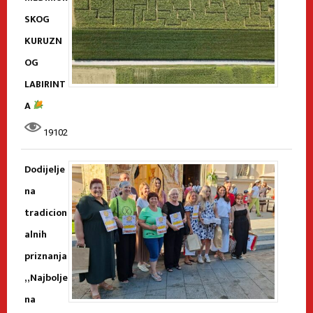
SKOG
KURUZN
OG
LABIRINT
A
19102
Dodijelje
na
tradicion
alnih
priznanja
„Najbolje
na