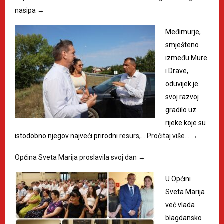
nasipa
→
Međimurje,
smješteno
između Mure
i Drave,
oduvijek je
svoj razvoj
gradilo uz
rijeke koje su
istodobno njegov najveći prirodni resurs,…
Pročitaj više…
→
Općina Sveta Marija proslavila svoj dan
→
U Općini
Sveta Marija
već vlada
blagdansko