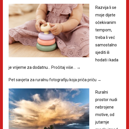
Razvija li se
moje dijete
očekivanim
tempom,
treba li već
samostalno
sjediti ili
hodati i kada
je vrijeme za dodatnu…
Pročitaj više…
→
Pet savjeta za ruralnu fotografiju koja priča priču
→
Ruralni
prostor nudi
nebrojene
motive, od
jutarnje