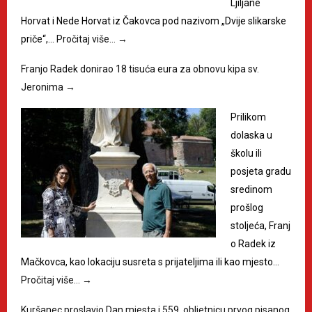
Ljiljane
Horvat i Nede Horvat iz Čakovca pod nazivom „Dvije slikarske
priče“,…
Pročitaj više…
→
Franjo Radek donirao 18 tisuća eura za obnovu kipa sv.
Jeronima
→
Prilikom
dolaska u
školu ili
posjeta gradu
sredinom
prošlog
stoljeća, Franj
o Radek iz
Mačkovca, kao lokaciju susreta s prijateljima ili kao mjesto…
Pročitaj više…
→
Kuršanec proslavio Dan mjesta i 559. obljetnicu prvog pisanog