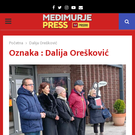
Facebook
Twitter
Instagram
Youtube
Email
PRIMARY
MENU
Početna
Dalija Orešković
Oznaka : Dalija Orešković