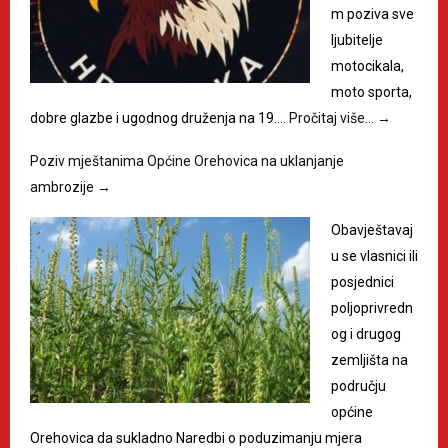
m poziva sve
ljubitelje
motocikala,
moto sporta,
dobre glazbe i ugodnog druženja na 19.…
Pročitaj više…
→
Poziv mještanima Općine Orehovica na uklanjanje
ambrozije
→
Obavještavaj
u se vlasnici ili
posjednici
poljoprivredn
og i drugog
zemljišta na
području
općine
Orehovica da sukladno Naredbi o poduzimanju mjera