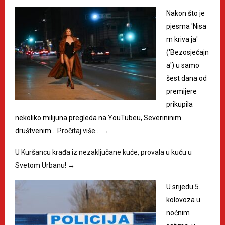
Nakon što je
pjesma 'Nisa
m kriva ja'
('Bezosjećajn
a') u samo
šest dana od
premijere
prikupila
nekoliko milijuna pregleda na YouTubeu, Severininim
društvenim…
Pročitaj više…
→
U Kuršancu krađa iz nezaključane kuće, provala u kuću u
Svetom Urbanu!
→
U srijedu 5.
kolovoza u
noćnim