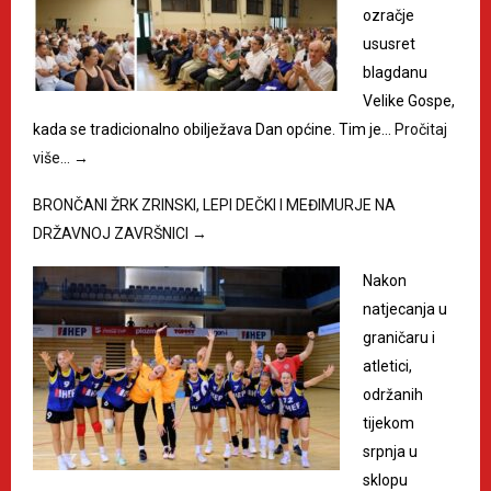
ozračje
ususret
blagdanu
Velike Gospe,
kada se tradicionalno obilježava Dan općine. Tim je…
Pročitaj
više…
→
BRONČANI ŽRK ZRINSKI, LEPI DEČKI I MEĐIMURJE NA
DRŽAVNOJ ZAVRŠNICI
→
Nakon
natjecanja u
graničaru i
atletici,
održanih
tijekom
srpnja u
sklopu