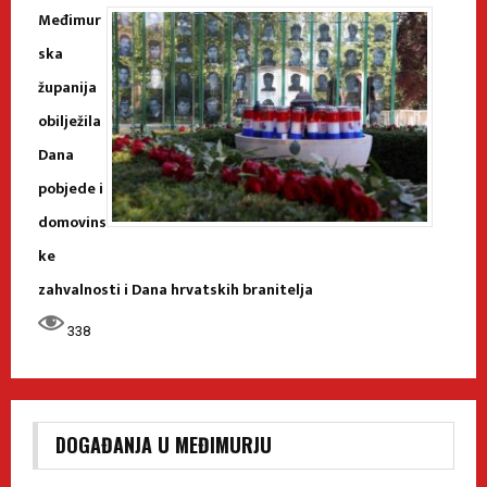
Međimur
ska
županija
obilježila
Dana
pobjede i
domovins
ke
zahvalnosti i Dana hrvatskih branitelja
338
DOGAĐANJA U MEĐIMURJU