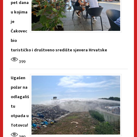
pet dana
u kojima
je
Čakovec
bio
turističko i društveno središte sjevera Hrvatske
399
Ugašen
požar na
odlagališ
tu
otpada u
Totovcu!
389