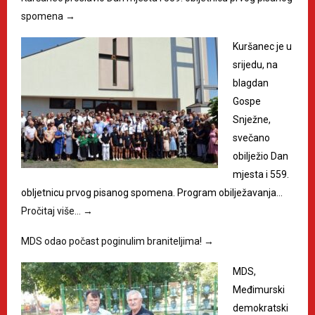
spomena
→
Kuršanec je u
srijedu, na
blagdan
Gospe
Snježne,
svečano
obilježio Dan
mjesta i 559.
obljetnicu prvog pisanog spomena. Program obilježavanja…
Pročitaj više…
→
MDS odao počast poginulim braniteljima!
→
MDS,
Međimurski
demokratski