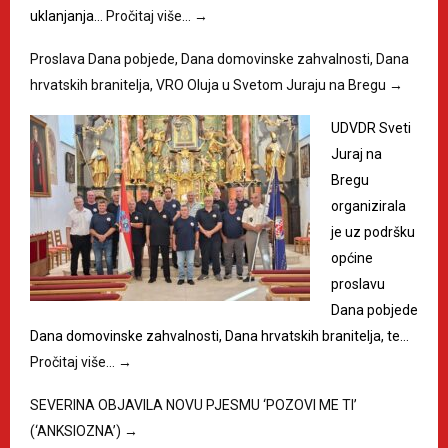
uklanjanja…
Pročitaj više…
→
Proslava Dana pobjede, Dana domovinske zahvalnosti, Dana
hrvatskih branitelja, VRO Oluja u Svetom Juraju na Bregu
→
UDVDR Sveti
Juraj na
Bregu
organizirala
je uz podršku
općine
proslavu
Dana pobjede
Dana domovinske zahvalnosti, Dana hrvatskih branitelja, te…
Pročitaj više…
→
SEVERINA OBJAVILA NOVU PJESMU ‘POZOVI ME TI’
(‘ANKSIOZNA’)
→