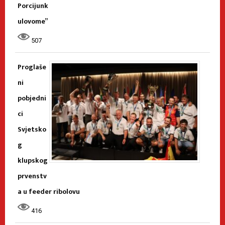
Porcijunk
ulovome”
507
Proglaše
ni
pobjedni
ci
Svjetsko
g
klupskog
prvenstv
a u feeder ribolovu
416