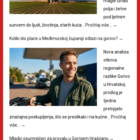
magle iznad
polja i žetve
pod ljetnim
suncem do ljudi, životinja, starih kuća…
Pročitaj više…
→
Koliki dio plaće u Međimurskoj županiji odlazi na gorivo?
→
Nova analiza
otkriva
regionalne
razlike Gorivo
u Hrvatskoj
prošlog je
tjedna
pretrpjelo
značajna poskupljenja, što se preslikalo i na kućne…
Pročitaj
više…
→
Mladić osumnjičen za provalu u Gornjem Hrašćanu
→