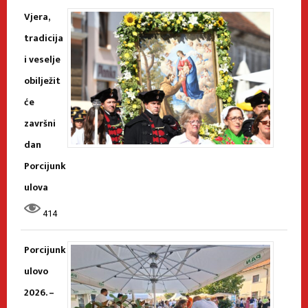
Vjera,
tradicija
i veselje
obilježit
će
završni
dan
Porcijunk
ulova
414
Porcijunk
ulovo
2026. –