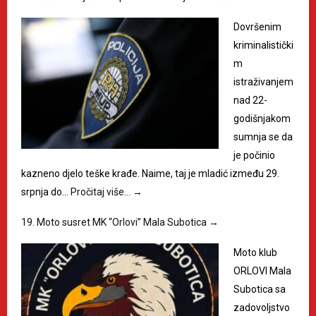
Dovršenim
kriminalistički
m
istraživanjem
nad 22-
godišnjakom
sumnja se da
je počinio
kazneno djelo teške krađe. Naime, taj je mladić između 29.
srpnja do…
Pročitaj više…
→
19. Moto susret MK “Orlovi” Mala Subotica
→
Moto klub
ORLOVI Mala
Subotica sa
zadovoljstvo