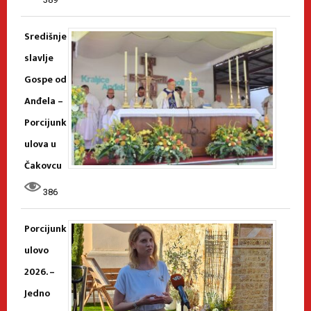
Središnje
slavlje
Gospe od
Anđela –
Porcijunk
ulova u
Čakovcu
386
Porcijunk
ulovo
2026. –
Jedno