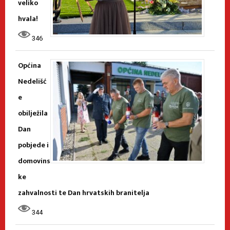
veliko
hvala!
346
Općina
Nedelišć
e
obilježila
Dan
pobjede i
domovins
ke
zahvalnosti te Dan hrvatskih branitelja
344