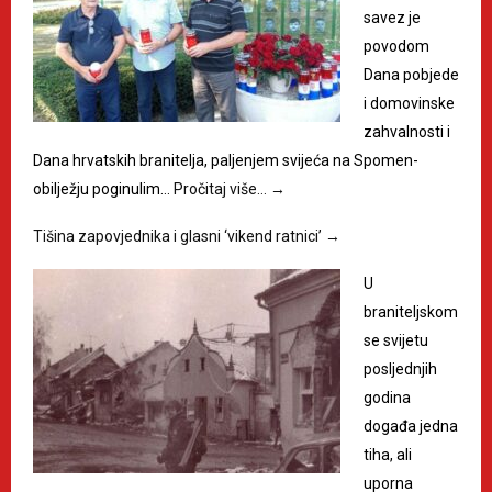
savez je
povodom
Dana pobjede
i domovinske
zahvalnosti i
Dana hrvatskih branitelja, paljenjem svijeća na Spomen-
obilježju poginulim…
Pročitaj više…
→
Tišina zapovjednika i glasni ‘vikend ratnici’
→
U
braniteljskom
se svijetu
posljednjih
godina
događa jedna
tiha, ali
uporna