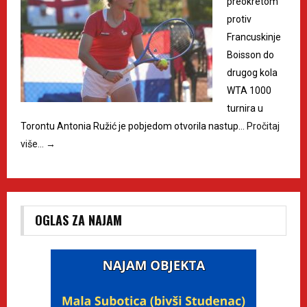
preokretom
protiv
Francuskinje
Boisson do
drugog kola
WTA 1000
turnira u
Torontu Antonia Ružić je pobjedom otvorila nastup…
Pročitaj
više…
→
OGLAS ZA NAJAM