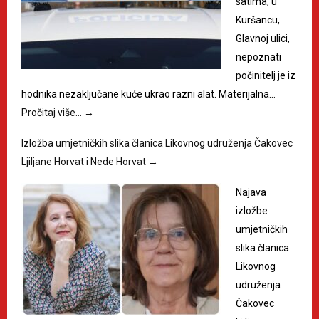
satima, u
Kuršancu,
Glavnoj ulici,
nepoznati
počinitelj je iz
hodnika nezaključane kuće ukrao razni alat. Materijalna…
Pročitaj više…
→
Izložba umjetničkih slika članica Likovnog udruženja Čakovec
Ljiljane Horvat i Nede Horvat
→
Najava
izložbe
umjetničkih
slika članica
Likovnog
udruženja
Čakovec