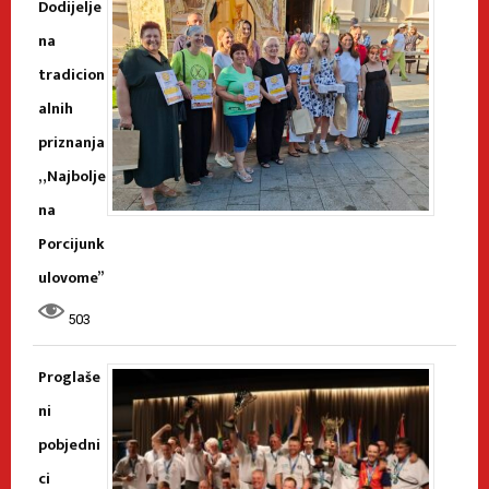
Dodijelje
na
tradicion
alnih
priznanja
„Najbolje
na
Porcijunk
ulovome”
503
Proglaše
ni
pobjedni
ci