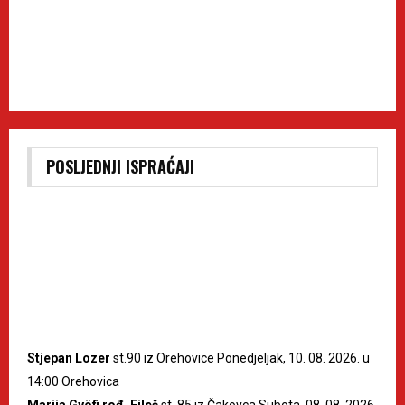
POSLJEDNJI ISPRAĆAJI
Stjepan Lozer
st.90 iz Orehovice Ponedjeljak, 10. 08. 2026. u
14:00 Orehovica
Marija Gyöfi rođ. Fileš
st. 85 iz Čakovca Subota, 08. 08. 2026.