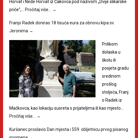
Horvat i Nede Horvat iz Čakovca pod nazivom „Dvije slikarske
priče“,…
Pročitaj više…
→
Franjo Radek donirao 18 tisuća eura za obnovu kipa sv.
Jeronima
→
Prilikom
dolaska u
školu ili
posjeta gradu
sredinom
prošlog
stoljeća, Franj
o Radek iz
Mačkovca, kao lokaciju susreta s prijateljima ili kao mjesto…
Pročitaj više…
→
Kuršanec proslavio Dan mjesta i 559. obljetnicu prvog pisanog
spomena
→