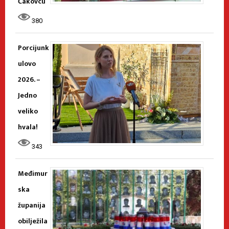
Čakovcu
380
Porcijunk
ulovo
2026. –
Jedno
veliko
hvala!
343
Međimur
ska
županija
obilježila