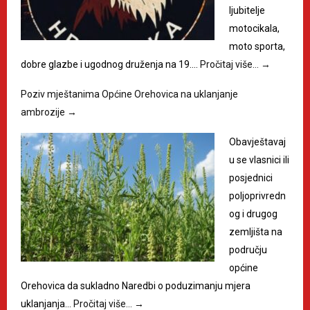
ljubitelje
motocikala,
moto sporta,
dobre glazbe i ugodnog druženja na 19.…
Pročitaj više…
→
Poziv mještanima Općine Orehovica na uklanjanje
ambrozije
→
Obavještavaj
u se vlasnici ili
posjednici
poljoprivredn
og i drugog
zemljišta na
području
općine
Orehovica da sukladno Naredbi o poduzimanju mjera
uklanjanja…
Pročitaj više…
→