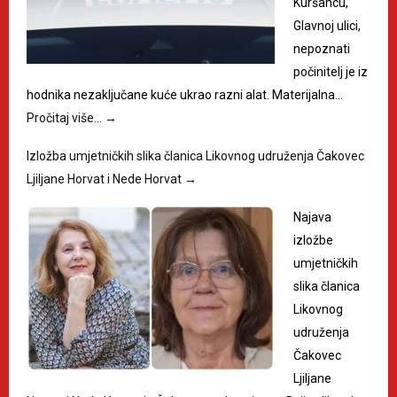
Kuršancu,
Glavnoj ulici,
nepoznati
počinitelj je iz
hodnika nezaključane kuće ukrao razni alat. Materijalna…
Pročitaj više…
→
Izložba umjetničkih slika članica Likovnog udruženja Čakovec
Ljiljane Horvat i Nede Horvat
→
Najava
izložbe
umjetničkih
slika članica
Likovnog
udruženja
Čakovec
Ljiljane