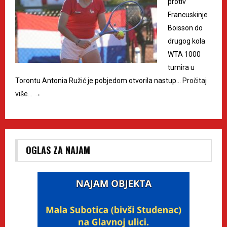
protiv
Francuskinje
Boisson do
drugog kola
WTA 1000
turnira u
Torontu Antonia Ružić je pobjedom otvorila nastup…
Pročitaj
više…
→
OGLAS ZA NAJAM