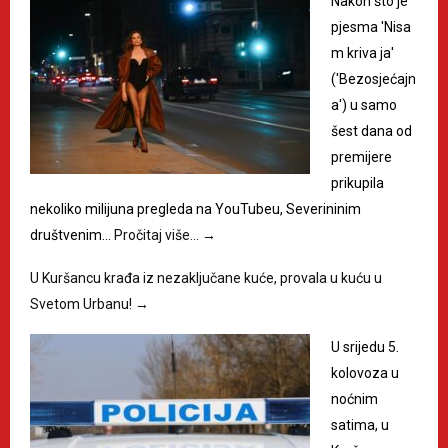
Nakon što je
pjesma 'Nisa
m kriva ja'
('Bezosjećajn
a') u samo
šest dana od
premijere
prikupila
nekoliko milijuna pregleda na YouTubeu, Severininim
društvenim…
Pročitaj više…
→
U Kuršancu krađa iz nezaključane kuće, provala u kuću u
Svetom Urbanu!
→
U srijedu 5.
kolovoza u
noćnim
satima, u