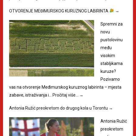
OTVORENJE MEĐIMURSKOG KURUZNOG LABIRINTA
→
Spremni za
novu
pustolovinu
među
visokim
stabljikama
kuruze?
Pozivamo
vas na otvorenje Međimurskog kuruznog labirinta – mjesta
zabave, istraživanja i…
Pročitaj više…
→
Antonia Ružić preokretom do drugog kola u Torontu
→
Antonia Ružić
preokretom