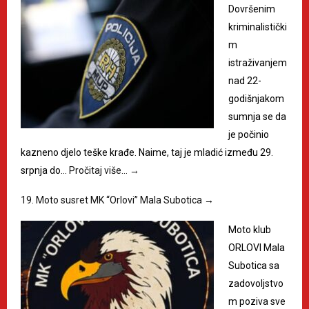
Dovršenim
kriminalistički
m
istraživanjem
nad 22-
godišnjakom
sumnja se da
je počinio
kazneno djelo teške krađe. Naime, taj je mladić između 29.
srpnja do…
Pročitaj više…
→
19. Moto susret MK “Orlovi” Mala Subotica
→
Moto klub
ORLOVI Mala
Subotica sa
zadovoljstvo
m poziva sve