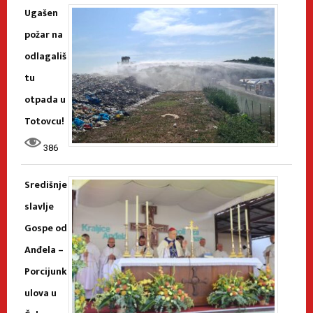
Ugašen
požar na
odlagališ
tu
otpada u
Totovcu!
386
Središnje
slavlje
Gospe od
Anđela –
Porcijunk
ulova u