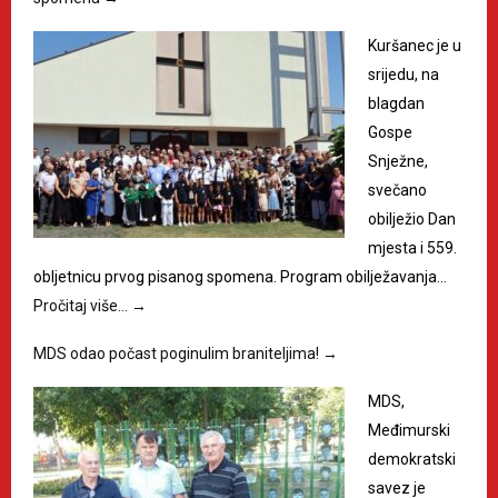
Kuršanec je u
srijedu, na
blagdan
Gospe
Snježne,
svečano
obilježio Dan
mjesta i 559.
obljetnicu prvog pisanog spomena. Program obilježavanja…
Pročitaj više…
→
MDS odao počast poginulim braniteljima!
→
MDS,
Međimurski
demokratski
savez je