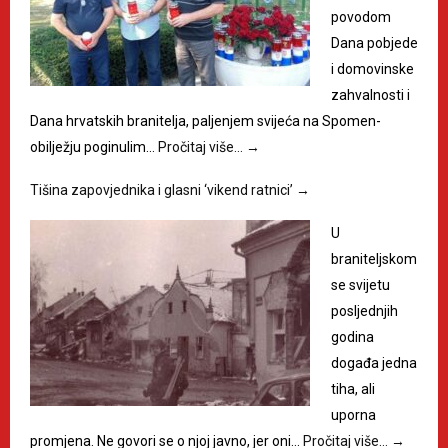
povodom
Dana pobjede
i domovinske
zahvalnosti i
Dana hrvatskih branitelja, paljenjem svijeća na Spomen-
obilježju poginulim…
Pročitaj više…
→
Tišina zapovjednika i glasni ‘vikend ratnici’
→
U
braniteljskom
se svijetu
posljednjih
godina
događa jedna
tiha, ali
uporna
promjena. Ne govori se o njoj javno, jer oni…
Pročitaj više…
→