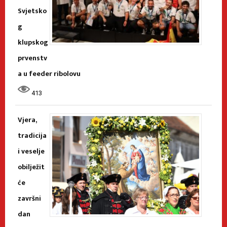
Svjetsko
g
klupskog
prvenstv
a u feeder ribolovu
413
Vjera,
tradicija
i veselje
obilježit
će
završni
dan