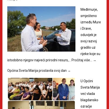
Međimurje,
smješteno
između Mure
i Drave,
oduvijek je
svoj razvoj
gradilo uz
rijeke koje su
istodobno njegov najveći prirodni resurs,…
Pročitaj više…
→
Općina Sveta Marija proslavila svoj dan
→
U Općini
Sveta Marija
već vlada
blagdansko
ozračje