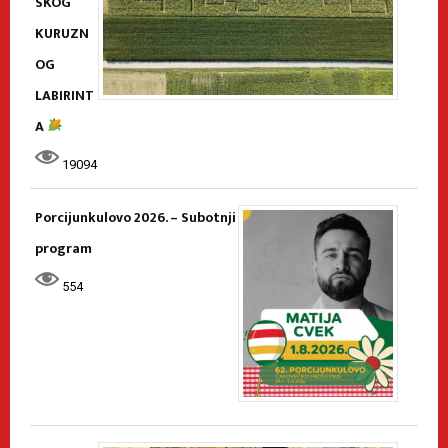
SKOG
KURUZN
OG
LABIRINT
A
19094
Porcijunkulovo 2026. – Subotnji
program
554