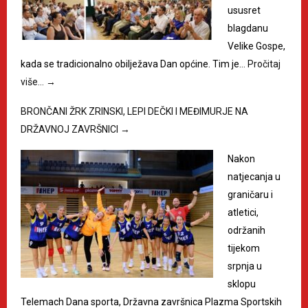
ususret
blagdanu
Velike Gospe,
kada se tradicionalno obilježava Dan općine. Tim je…
Pročitaj
više…
→
BRONČANI ŽRK ZRINSKI, LEPI DEČKI I MEĐIMURJE NA
DRŽAVNOJ ZAVRŠNICI
→
Nakon
natjecanja u
graničaru i
atletici,
održanih
tijekom
srpnja u
sklopu
Telemach Dana sporta, Državna završnica Plazma Sportskih