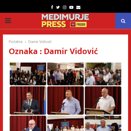
Facebook
Twitter
Instagram
Youtube
Email
PRIMARY
MENU
Početna
Damir Vidović
Oznaka : Damir Vidović