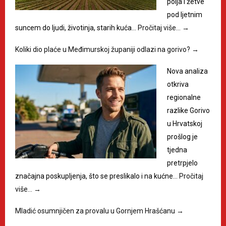
polja i žetve
pod ljetnim
suncem do ljudi, životinja, starih kuća…
Pročitaj više…
→
Koliki dio plaće u Međimurskoj županiji odlazi na gorivo?
→
Nova analiza
otkriva
regionalne
razlike Gorivo
u Hrvatskoj
prošlog je
tjedna
pretrpjelo
značajna poskupljenja, što se preslikalo i na kućne…
Pročitaj
više…
→
Mladić osumnjičen za provalu u Gornjem Hrašćanu
→