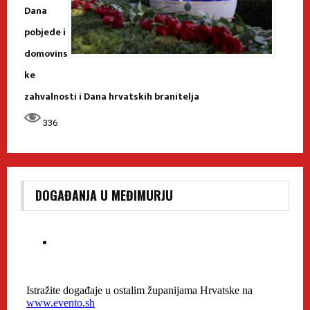
Dana
pobjede i
domovins
ke
zahvalnosti i Dana hrvatskih branitelja
336
DOGAĐANJA U MEĐIMURJU