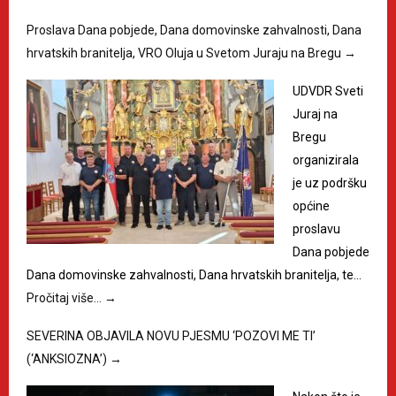
Proslava Dana pobjede, Dana domovinske zahvalnosti, Dana
hrvatskih branitelja, VRO Oluja u Svetom Juraju na Bregu
→
UDVDR Sveti
Juraj na
Bregu
organizirala
je uz podršku
općine
proslavu
Dana pobjede
Dana domovinske zahvalnosti, Dana hrvatskih branitelja, te…
Pročitaj više…
→
SEVERINA OBJAVILA NOVU PJESMU ‘POZOVI ME TI’
(‘ANKSIOZNA’)
→