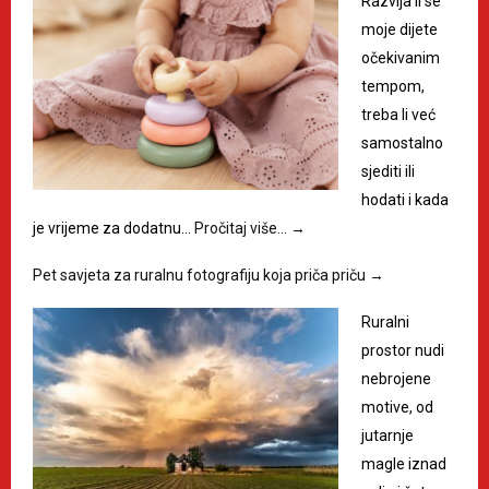
Razvija li se
moje dijete
očekivanim
tempom,
treba li već
samostalno
sjediti ili
hodati i kada
je vrijeme za dodatnu…
Pročitaj više…
→
Pet savjeta za ruralnu fotografiju koja priča priču
→
Ruralni
prostor nudi
nebrojene
motive, od
jutarnje
magle iznad