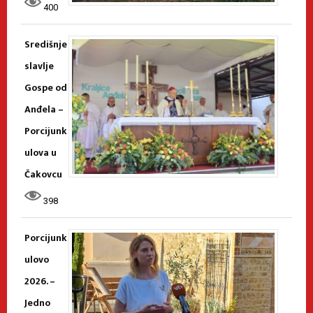
400
Središnje
slavlje
Gospe od
Anđela –
Porcijunk
ulova u
Čakovcu
398
Porcijunk
ulovo
2026. –
Jedno