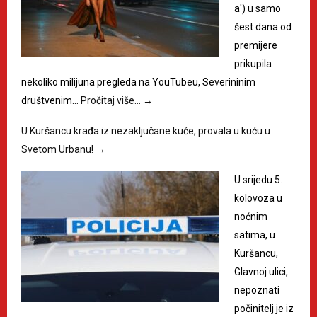
a') u samo
šest dana od
premijere
prikupila
nekoliko milijuna pregleda na YouTubeu, Severininim
društvenim…
Pročitaj više…
→
U Kuršancu krađa iz nezaključane kuće, provala u kuću u
Svetom Urbanu!
→
U srijedu 5.
kolovoza u
noćnim
satima, u
Kuršancu,
Glavnoj ulici,
nepoznati
počinitelj je iz