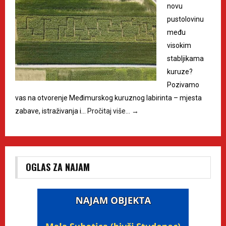
novu
pustolovinu
među
visokim
stabljikama
kuruze?
Pozivamo
vas na otvorenje Međimurskog kuruznog labirinta – mjesta
zabave, istraživanja i…
Pročitaj više…
→
OGLAS ZA NAJAM