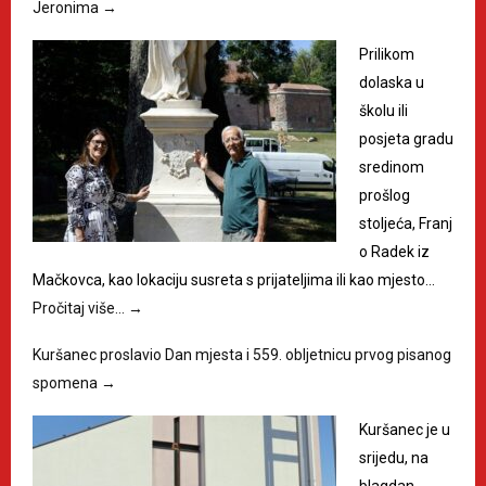
Jeronima
→
Prilikom
dolaska u
školu ili
posjeta gradu
sredinom
prošlog
stoljeća, Franj
o Radek iz
Mačkovca, kao lokaciju susreta s prijateljima ili kao mjesto…
Pročitaj više…
→
Kuršanec proslavio Dan mjesta i 559. obljetnicu prvog pisanog
spomena
→
Kuršanec je u
srijedu, na