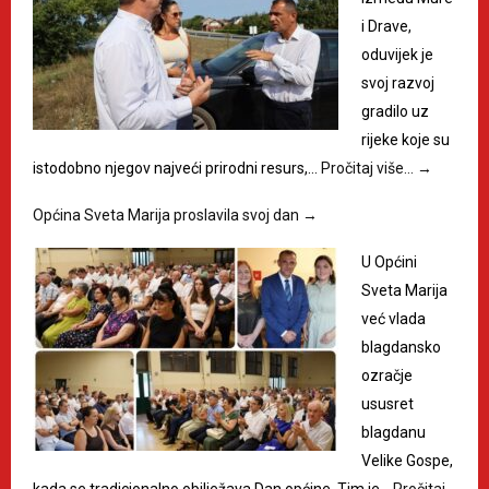
i Drave,
oduvijek je
svoj razvoj
gradilo uz
rijeke koje su
istodobno njegov najveći prirodni resurs,…
Pročitaj više…
→
Općina Sveta Marija proslavila svoj dan
→
U Općini
Sveta Marija
već vlada
blagdansko
ozračje
ususret
blagdanu
Velike Gospe,