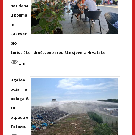
pet dana
u kojima
je
Čakovec
bio
turističko i društveno središte sjevera Hrvatske
410
Ugašen
požar na
odlagališ
tu
otpada u
Totovcu!