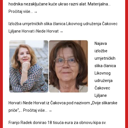
hodnika nezaključane kuće ukrao razni alat. Materijalna…
Pročitaj više…
→
Izložba umjetničkih slika članica Likovnog udruženja Čakovec
Ljiljane Horvat i Nede Horvat
→
Najava
izložbe
umjetničkih
slika članica
Likovnog
udruženja
Čakovec
Ljiljane
Horvat i Nede Horvat iz Čakovca pod nazivom „Dvije slikarske
priče“,…
Pročitaj više…
→
Franjo Radek donirao 18 tisuća eura za obnovu kipa sv.