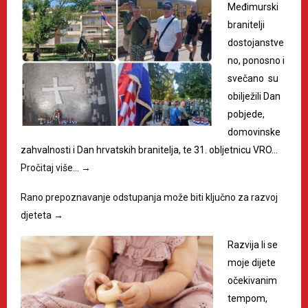
Međimurski
branitelji
dostojanstve
no, ponosno i
svečano su
obilježili Dan
pobjede,
domovinske
zahvalnosti i Dan hrvatskih branitelja, te 31. obljetnicu VRO…
Pročitaj više…
→
Rano prepoznavanje odstupanja može biti ključno za razvoj
djeteta
→
Razvija li se
moje dijete
očekivanim
tempom,