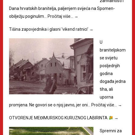
zahvalnosti i
Dana hrvatskih branitelja, paljenjem svijeća na Spomen-
obilježju poginulim…
Pročitaj više…
→
Tišina zapovjednika i glasni ‘vikend ratnici’
→
U
braniteljskom
se svijetu
posljednjih
godina
događa jedna
tiha, ali
uporna
promjena. Ne govori se o njoj javno, jer oni…
Pročitaj više…
→
OTVORENJE MEĐIMURSKOG KURUZNOG LABIRINTA
→
Spremni za