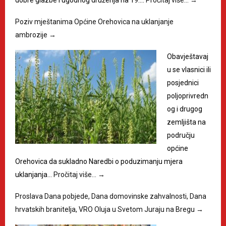
dobre glazbe i ugodnog druženja na 19.…
Pročitaj više…
→
Poziv mještanima Općine Orehovica na uklanjanje
ambrozije
→
Obavještavaj
u se vlasnici ili
posjednici
poljoprivredn
og i drugog
zemljišta na
području
općine
Orehovica da sukladno Naredbi o poduzimanju mjera
uklanjanja…
Pročitaj više…
→
Proslava Dana pobjede, Dana domovinske zahvalnosti, Dana
hrvatskih branitelja, VRO Oluja u Svetom Juraju na Bregu
→