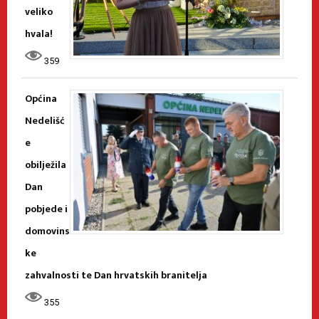
veliko
hvala!
359
Općina
Nedelišć
e
obilježila
Dan
pobjede i
domovins
ke
zahvalnosti te Dan hrvatskih branitelja
355