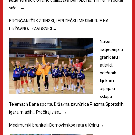
kada se tradicionalno obilježava Dan općine. Tim je…
Pročitaj
više…
→
BRONČANI ŽRK ZRINSKI, LEPI DEČKI I MEĐIMURJE NA
DRŽAVNOJ ZAVRŠNICI
→
Nakon
natjecanja u
graničaru i
atletici,
održanih
tijekom
srpnja u
sklopu
Telemach Dana sporta, Državna završnica Plazma Sportskih
igara mladih…
Pročitaj više…
→
Međimurski branitelji Domovinskog rata u Kninu
→