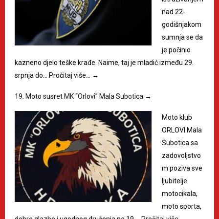
nad 22-
godišnjakom
sumnja se da
je počinio
kazneno djelo teške krađe. Naime, taj je mladić između 29.
srpnja do…
Pročitaj više…
→
19. Moto susret MK “Orlovi” Mala Subotica
→
Moto klub
ORLOVI Mala
Subotica sa
zadovoljstvo
m poziva sve
ljubitelje
motocikala,
moto sporta,