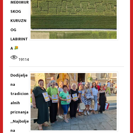
MEĐIMUR
SKOG
KURUZN
OG
LABIRINT
A
19114
Dodijelje
na
tradicion
alnih
priznanja
„Najbolje
na