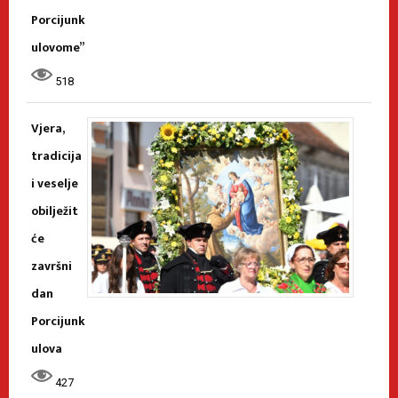
Porcijunk
ulovome”
518
Vjera,
tradicija
i veselje
obilježit
će
završni
dan
Porcijunk
ulova
427