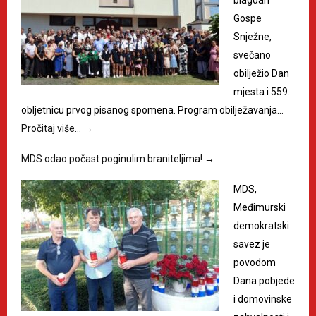
blagdan
Gospe
Snježne,
svečano
obilježio Dan
mjesta i 559.
obljetnicu prvog pisanog spomena. Program obilježavanja…
Pročitaj više…
→
MDS odao počast poginulim braniteljima!
→
MDS,
Međimurski
demokratski
savez je
povodom
Dana pobjede
i domovinske