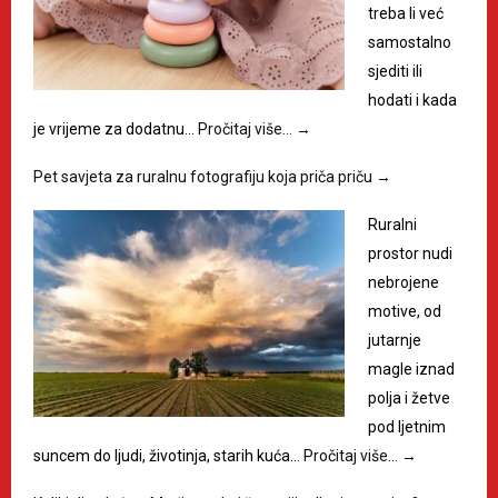
treba li već
samostalno
sjediti ili
hodati i kada
je vrijeme za dodatnu…
Pročitaj više…
→
Pet savjeta za ruralnu fotografiju koja priča priču
→
Ruralni
prostor nudi
nebrojene
motive, od
jutarnje
magle iznad
polja i žetve
pod ljetnim
suncem do ljudi, životinja, starih kuća…
Pročitaj više…
→