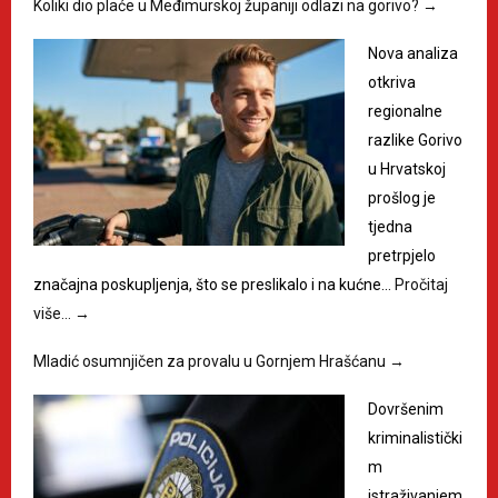
Koliki dio plaće u Međimurskoj županiji odlazi na gorivo?
→
Nova analiza
otkriva
regionalne
razlike Gorivo
u Hrvatskoj
prošlog je
tjedna
pretrpjelo
značajna poskupljenja, što se preslikalo i na kućne…
Pročitaj
više…
→
Mladić osumnjičen za provalu u Gornjem Hrašćanu
→
Dovršenim
kriminalistički
m
istraživanjem