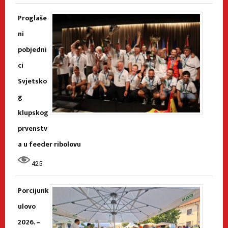
Proglaše
ni
pobjedni
ci
Svjetsko
g
klupskog
prvenstv
a u feeder ribolovu
425
Porcijunk
ulovo
2026. –