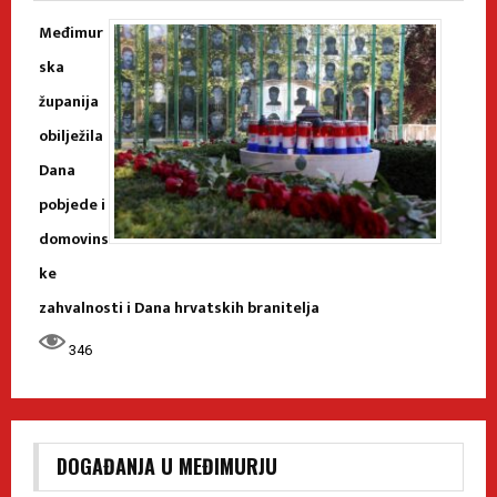
Međimur
ska
županija
obilježila
Dana
pobjede i
domovins
ke
zahvalnosti i Dana hrvatskih branitelja
346
DOGAĐANJA U MEĐIMURJU