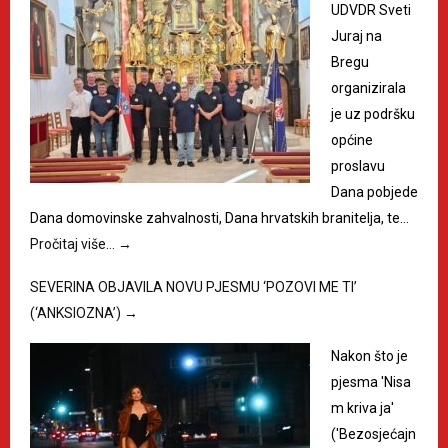
UDVDR Sveti
Juraj na
Bregu
organizirala
je uz podršku
općine
proslavu
Dana pobjede
Dana domovinske zahvalnosti, Dana hrvatskih branitelja, te…
Pročitaj više…
→
SEVERINA OBJAVILA NOVU PJESMU ‘POZOVI ME TI’
(‘ANKSIOZNA’)
→
Nakon što je
pjesma 'Nisa
m kriva ja'
('Bezosjećajn