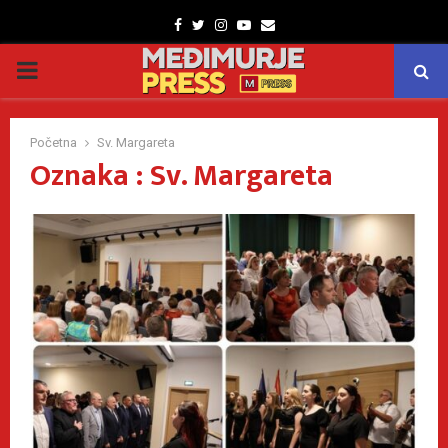
Facebook
Twitter
Instagram
Youtube
Email
PRIMARY
MENU
Početna
Sv. Margareta
Oznaka : Sv. Margareta