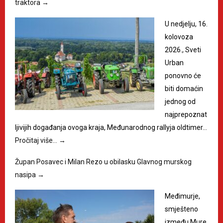
traktora
→
U nedjelju, 16.
kolovoza
2026., Sveti
Urban
ponovno će
biti domaćin
jednog od
najprepoznat
ljivijih događanja ovoga kraja, Međunarodnog rallyja oldtimer…
Pročitaj više…
→
Župan Posavec i Milan Rezo u obilasku Glavnog murskog
nasipa
→
Međimurje,
smješteno
između Mure