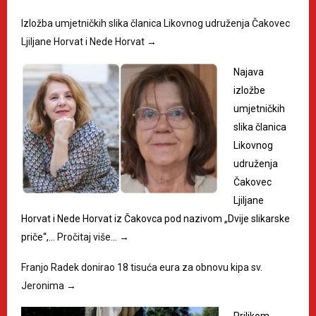
Izložba umjetničkih slika članica Likovnog udruženja Čakovec
Ljiljane Horvat i Nede Horvat
→
Najava
izložbe
umjetničkih
slika članica
Likovnog
udruženja
Čakovec
Ljiljane
Horvat i Nede Horvat iz Čakovca pod nazivom „Dvije slikarske
priče“,…
Pročitaj više…
→
Franjo Radek donirao 18 tisuća eura za obnovu kipa sv.
Jeronima
→