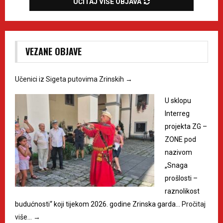
UČITAJ VIŠE OBJAVA
VEZANE OBJAVE
Učenici iz Sigeta putovima Zrinskih
→
U sklopu
Interreg
projekta ZG –
ZONE pod
nazivom
„Snaga
prošlosti –
raznolikost
budućnosti“ koji tijekom 2026. godine Zrinska garda…
Pročitaj
više…
→