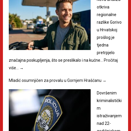
otkriva
regionalne
razlike Gorivo
u Hrvatskoj
prošlog je
tjedna
pretrpjelo
značajna poskupljenja, što se preslikalo i na kućne…
Pročitaj
više…
→
Mladić osumnjičen za provalu u Gornjem Hrašćanu
→
Dovršenim
kriminalistički
m
istraživanjem
nad 22-