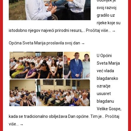
oduvijek je
svoj razvoj
gradilo uz
rijeke koje su
istodobno njegov najveći prirodni resurs,…
Pročitaj više…
→
Općina Sveta Marija proslavila svoj dan
→
U Općini
Sveta Marija
već vlada
blagdansko
ozračje
ususret
blagdanu
Velike Gospe,
kada se tradicionalno obilježava Dan općine. Tim je…
Pročitaj
više…
→