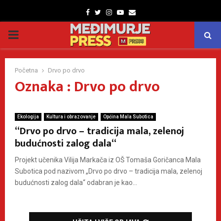
Facebook
Twitter
Instagram
Youtube
Email
PRIMARY
MENU
Početna
Drvo po drvo
Oznaka : Drvo po drvo
Ekologija
Kultura i obrazovanje
Općina Mala Subotica
“Drvo po drvo – tradicija mala, zelenoj
budućnosti zalog dala“
Projekt učenika Vilija Markača iz OŠ Tomaša Goričanca Mala
Subotica pod nazivom „Drvo po drvo – tradicija mala, zelenoj
budućnosti zalog dala“ odabran je kao...