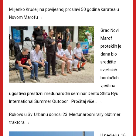
Miljenko Krušelj na povijesnoj proslavi 50 godina karatea u
Novom Marofu
→
Grad Novi
Marof
proteklih je
dana bio
središte
svjetskih
borilačkih
vještina
ugostivši prestižni međunarodni seminar Dento Shito Ryu
International Summer Outdoor…
Pročitaj više…
→
Rokovo u Sv. Urbanu donosi 23. Međunarodni rally oldtimer
traktora
→
U nedjelju, 16.