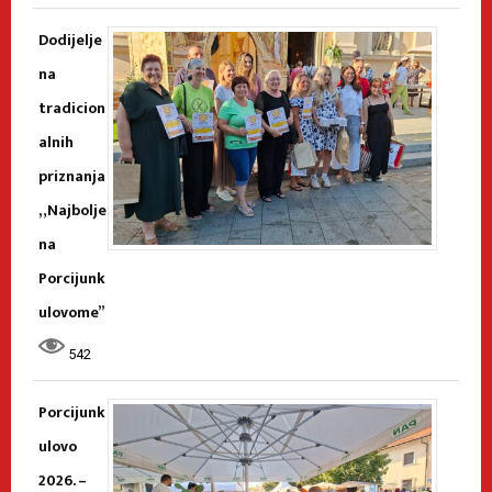
Dodijelje
na
tradicion
alnih
priznanja
„Najbolje
na
Porcijunk
ulovome”
542
Porcijunk
ulovo
2026. –