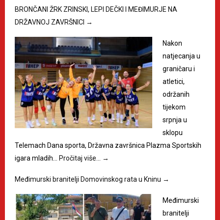
BRONČANI ŽRK ZRINSKI, LEPI DEČKI I MEĐIMURJE NA
DRŽAVNOJ ZAVRŠNICI
→
Nakon
natjecanja u
graničaru i
atletici,
održanih
tijekom
srpnja u
sklopu
Telemach Dana sporta, Državna završnica Plazma Sportskih
igara mladih…
Pročitaj više…
→
Međimurski branitelji Domovinskog rata u Kninu
→
Međimurski
branitelji