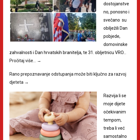
dostojanstve
no, ponosno i
svečano su
obilježili Dan
pobjede,
domovinske
zahvalnosti i Dan hrvatskih branitelja, te 31. obljetnicu VRO…
Pročitaj više…
→
Rano prepoznavanje odstupanja može biti ključno za razvoj
djeteta
→
Razvija li se
moje dijete
očekivanim
tempom,
treba li već
samostalno