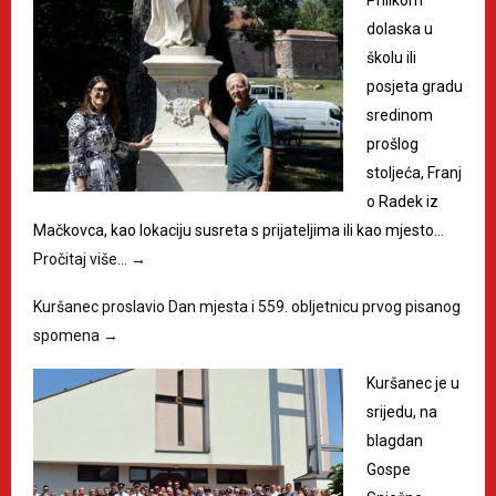
Prilikom
dolaska u
školu ili
posjeta gradu
sredinom
prošlog
stoljeća, Franj
o Radek iz
Mačkovca, kao lokaciju susreta s prijateljima ili kao mjesto…
Pročitaj više…
→
Kuršanec proslavio Dan mjesta i 559. obljetnicu prvog pisanog
spomena
→
Kuršanec je u
srijedu, na
blagdan
Gospe