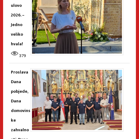
ulovo
2026. –
Jedno
veliko
hvala!
379
Proslava
Dana
pobjede,
Dana
domovins
ke
zahvalno