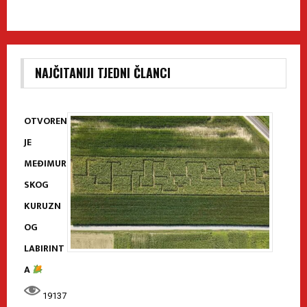
NAJČITANIJI TJEDNI ČLANCI
OTVOREN
JE
MEĐIMUR
SKOG
KURUZN
OG
LABIRINT
A
19137