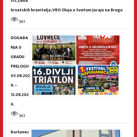
sti, Dana
hrvatskih branitelja, VRO Oluja u Svetom Juraju na Bregu
361
DOGAĐA
NJA U
GRADU
PRELOGU
05.08.202
6. –
12.08.202
6.
361
Kuršanec