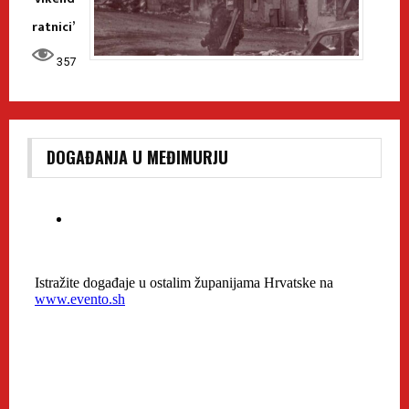
ratnici’
357
DOGAĐANJA U MEĐIMURJU