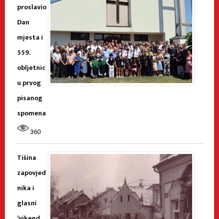
proslavio
Dan
mjesta i
559.
obljetnic
u prvog
pisanog
spomena
360
Tišina
zapovjed
nika i
glasni
‘vikend