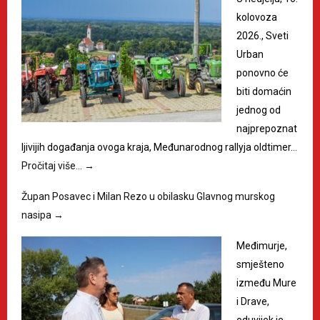
kolovoza
2026., Sveti
Urban
ponovno će
biti domaćin
jednog od
najprepoznat
ljivijih događanja ovoga kraja, Međunarodnog rallyja oldtimer…
Pročitaj više…
→
Župan Posavec i Milan Rezo u obilasku Glavnog murskog
nasipa
→
Međimurje,
smješteno
između Mure
i Drave,