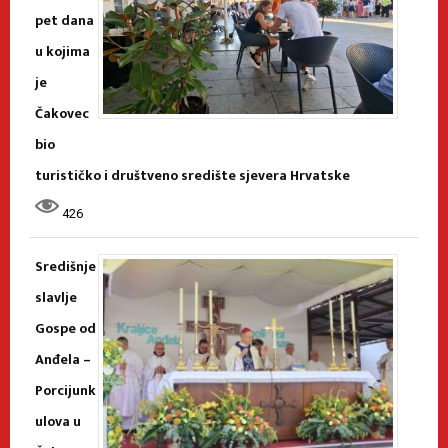
pet dana
u kojima
je
Čakovec
bio
turističko i društveno središte sjevera Hrvatske
426
Središnje
slavlje
Gospe od
Anđela –
Porcijunk
ulova u