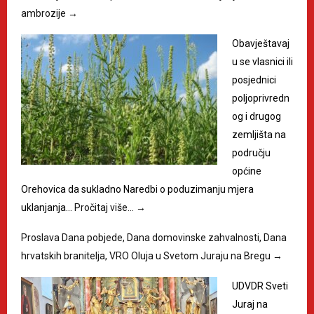
ambrozije
→
Obavještavaj
u se vlasnici ili
posjednici
poljoprivredn
og i drugog
zemljišta na
području
općine
Orehovica da sukladno Naredbi o poduzimanju mjera
uklanjanja…
Pročitaj više…
→
Proslava Dana pobjede, Dana domovinske zahvalnosti, Dana
hrvatskih branitelja, VRO Oluja u Svetom Juraju na Bregu
→
UDVDR Sveti
Juraj na