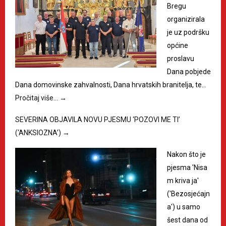
Bregu
organizirala
je uz podršku
općine
proslavu
Dana pobjede
Dana domovinske zahvalnosti, Dana hrvatskih branitelja, te…
Pročitaj više…
→
SEVERINA OBJAVILA NOVU PJESMU ‘POZOVI ME TI’
(‘ANKSIOZNA’)
→
Nakon što je
pjesma 'Nisa
m kriva ja'
('Bezosjećajn
a') u samo
šest dana od