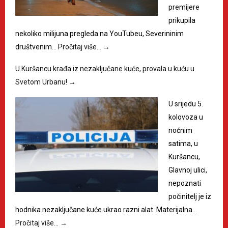
premijere
prikupila
nekoliko milijuna pregleda na YouTubeu, Severininim
društvenim…
Pročitaj više…
→
U Kuršancu krađa iz nezaključane kuće, provala u kuću u
Svetom Urbanu!
→
U srijedu 5.
kolovoza u
noćnim
satima, u
Kuršancu,
Glavnoj ulici,
nepoznati
počinitelj je iz
hodnika nezaključane kuće ukrao razni alat. Materijalna…
Pročitaj više…
→