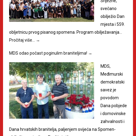
Snježne,
svečano
obilježio Dan
mjesta i 559.
obljetnicu prvog pisanog spomena. Program obilježavanja…
Pročitaj više…
→
MDS odao počast poginulim braniteljima!
→
MDS,
Međimurski
demokratski
savez je
povodom
Dana pobjede
i domovinske
zahvalnosti i
Dana hrvatskih branitelja, paljenjem svijeća na Spomen-