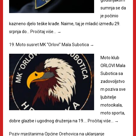
godišnjakom
sumnja se da
je počinio
kazneno djelo teške krađe. Naime, taj je mladić između 29.
srpnja do…
Pročitaj više…
→
19. Moto susret MK “Orlovi” Mala Subotica
→
Moto klub
ORLOVI Mala
Subotica sa
zadovoljstvo
m poziva sve
ljubitelje
motocikala,
moto sporta,
dobre glazbe i ugodnog druženja na 19.…
Pročitaj više…
→
Poziv mještanima Općine Orehovica na uklanjanje