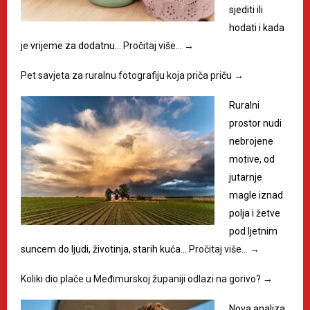
sjediti ili
hodati i kada
je vrijeme za dodatnu…
Pročitaj više…
→
Pet savjeta za ruralnu fotografiju koja priča priču
→
Ruralni
prostor nudi
nebrojene
motive, od
jutarnje
magle iznad
polja i žetve
pod ljetnim
suncem do ljudi, životinja, starih kuća…
Pročitaj više…
→
Koliki dio plaće u Međimurskoj županiji odlazi na gorivo?
→
Nova analiza