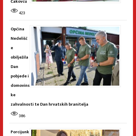
Čakovcu
423
Općina
Nedelišć
e
obilježila
Dan
pobjede i
domovins
ke
zahvalnosti te Dan hrvatskih branitelja
386
Porcijunk