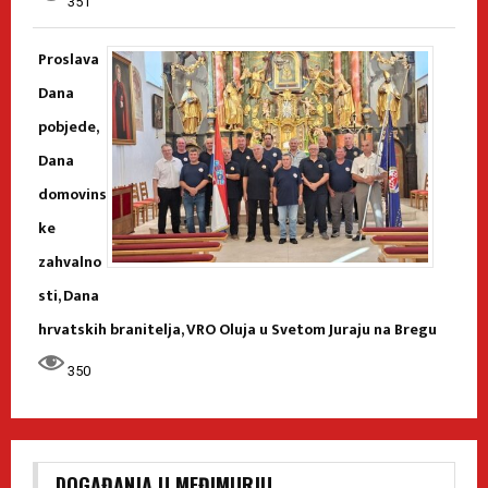
351
Proslava
Dana
pobjede,
Dana
domovins
ke
zahvalno
sti, Dana
hrvatskih branitelja, VRO Oluja u Svetom Juraju na Bregu
350
DOGAĐANJA U MEĐIMURJU