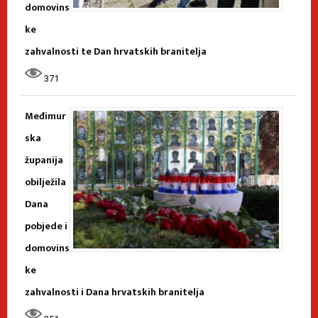
domovins
ke
zahvalnosti te Dan hrvatskih branitelja
371
Međimur
ska
županija
obilježila
Dana
pobjede i
domovins
ke
zahvalnosti i Dana hrvatskih branitelja