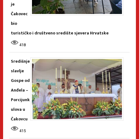
je
Čakovec
bio
turističko i društveno središte sjevera Hrvatske
418
Središnje
slavlje
Gospe od
Anđela –
Porcijunk
ulova u
Čakovcu
415