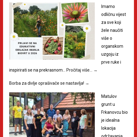
Imamo
odličnu vijest
za sve koji
žele naučiti
više o
organskom
uzgoju iz
prve ruke i
inspirirati se na prekrasnom…
Pročitaj više…
→
Borba za divlje oprašivače se nastavlja!
→
Matulov
grunt u
Frkanovcu bio
je idealna
lokacija
održavanja