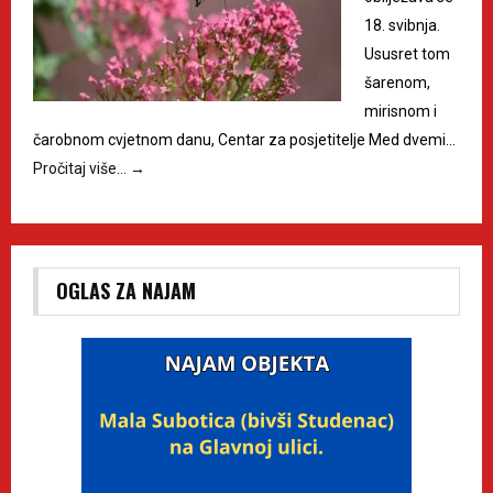
18. svibnja.
Ususret tom
šarenom,
mirisnom i
čarobnom cvjetnom danu, Centar za posjetitelje Med dvemi…
Pročitaj više…
→
OGLAS ZA NAJAM