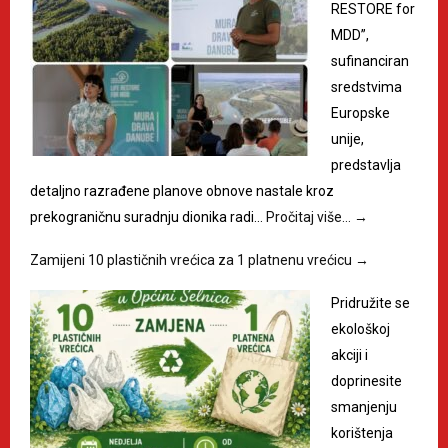
RESTORE for
MDD”,
sufinanciran
sredstvima
Europske
unije,
predstavlja
detaljno razrađene planove obnove nastale kroz
prekograničnu suradnju dionika radi…
Pročitaj više…
→
Zamijeni 10 plastičnih vrećica za 1 platnenu vrećicu
→
Pridružite se
ekološkoj
akciji i
doprinesite
smanjenju
korištenja