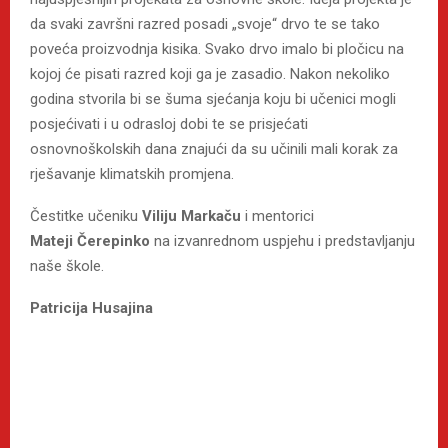
da svaki završni razred posadi „svoje“ drvo te se tako
poveća proizvodnja kisika. Svako drvo imalo bi pločicu na
kojoj će pisati razred koji ga je zasadio. Nakon nekoliko
godina stvorila bi se šuma sjećanja koju bi učenici mogli
posjećivati i u odrasloj dobi te se prisjećati
osnovnoškolskih dana znajući da su učinili mali korak za
rješavanje klimatskih promjena.
Čestitke učeniku
Viliju Markaču
i mentorici
Mateji Čerepinko
na izvanrednom uspjehu i predstavljanju
naše škole.
Patricija Husajina