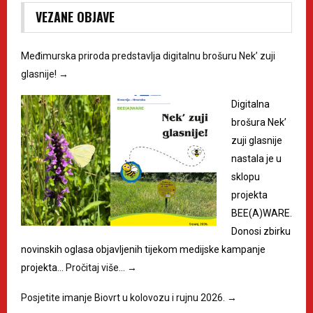
VEZANE OBJAVE
Međimurska priroda predstavlja digitalnu brošuru Nek’ zuji
glasnije!
→
Digitalna
brošura Nek’
zuji glasnije
nastala je u
sklopu
projekta
BEE(A)WARE.
Donosi zbirku
novinskih oglasa objavljenih tijekom medijske kampanje
projekta…
Pročitaj više…
→
Posjetite imanje Biovrt u kolovozu i rujnu 2026.
→