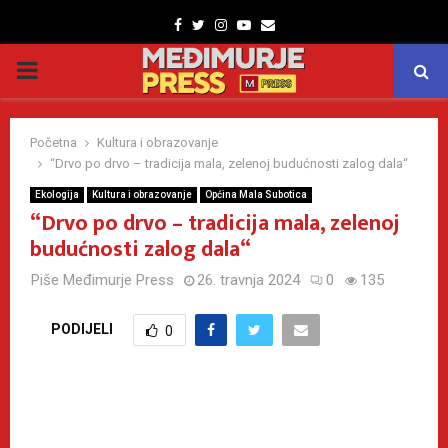
Facebook
Twitter
Instagram
Youtube
Email
PRIMARY
MENU
Početna
Kultura i obrazovanje
“Drvo po drvo – tradicija mala, zelenoj budućnosti zalog dala“
Ekologija
Kultura i obrazovanje
Općina Mala Subotica
“Drvo po drvo – tradicija mala, zelenoj
budućnosti zalog dala“
Piše
Međimurje Press
26. travnja 2024
0
135
PODIJELI
0