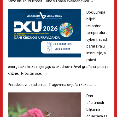
Krize nisu budućnost – one su naša svakodnevica
→
Dok Europa
bilježi
rekordne
temperature,
cyber napadi
paraliziraju
institucije, a
ratovi i
energetske krize mijenjaju svakodnevni život građana, pitanje
krizne…
Pročitaj više…
→
Prirodoslovna radionica -Tragovima cvijeća i kukaca
→
Dan
očaranosti
biljkama
obilježava se