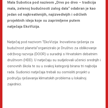
Mala Subotica pod nazivom „Drvo po drvo – tradicija
mala, zelenoj budućnosti zalog dala“ odabran je kao
jedan od najkreativnijih, najizvedivijih i održivih
projektnih ideja koje su zaprimljene putem
natječaja EkoVizija.
Natječaj pod nazivom “EkoVizija: Inovativna rješenja za
budućnost planeta”organiziralo je Društvo za oblikovanje
održivog razvoja (DOOR) u suradnji s Hrvatskim debatnim
društvom (HDD). U natječaju su sudjelovali učenici srednjih i
osnovnih škola te su u svakoj kategoriji birana tri najbolja
rada. Sudionici natječaja trebali su osmisliti projekt u
području rješavanja klimatskih problema u lokalnoj
zajednici.