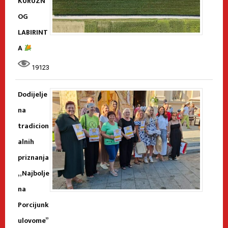
KURUZN
OG
LABIRINT
A
19123
Dodijelje
na
tradicion
alnih
priznanja
„Najbolje
na
Porcijunk
ulovome”