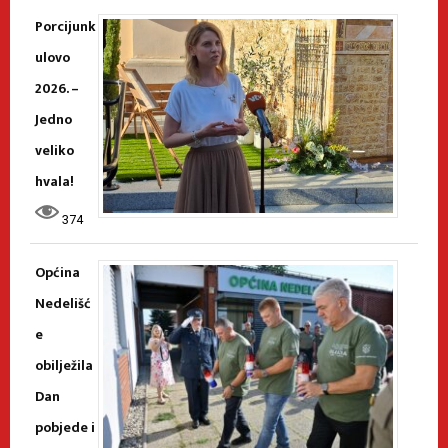
Porcijunk
ulovo
2026. –
Jedno
veliko
hvala!
374
Općina
Nedelišć
e
obilježila
Dan
pobjede i