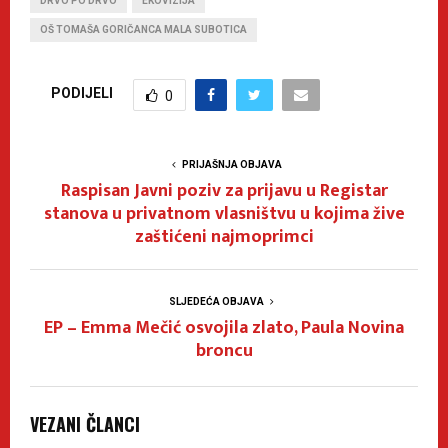
DRVO PO DRVO
EKOVIZIJA
OŠ TOMAŠA GORIČANCA MALA SUBOTICA
PODIJELI
0
PRIJAŠNJA OBJAVA
Raspisan Javni poziv za prijavu u Registar
stanova u privatnom vlasništvu u kojima žive
zaštićeni najmoprimci
SLJEDEĆA OBJAVA
EP – Emma Mečić osvojila zlato, Paula Novina
broncu
VEZANI ČLANCI