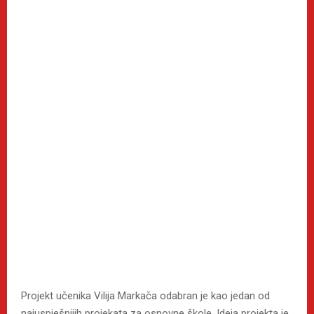
Projekt učenika Vilija Markača odabran je kao jedan od
najuspješnijih projekata za osnovne škole. Ideja projekta je