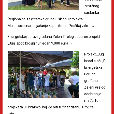
završnog
sastanka
Regionalne zaštitarske grupe u sklopu projekta
Multidisciplinarno jačanje kapaciteta…
Pročitaj više…
→
Energetskoj udruzi građana Zeleni Prelog odobren projekt
„Jug ispod krošnji“ vrijedan 9.000 eura
→
Projekt „Jug
ispod krošnji“
Energetske
udruge
građana
Zeleni Prelog
odabran je
među 10
projekata u Hrvatskoj koji će biti sufinancirani…
Pročitaj
više…
→