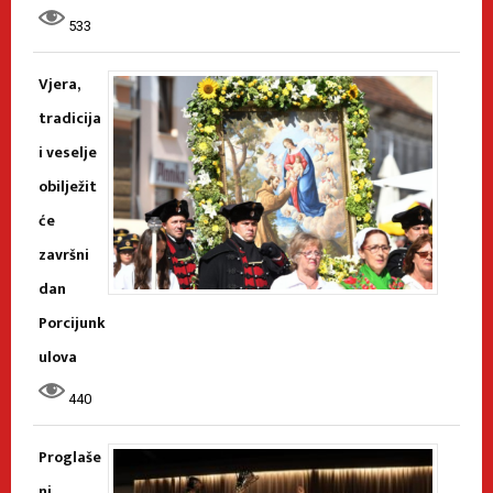
533
Vjera,
tradicija
i veselje
obilježit
će
završni
dan
Porcijunk
ulova
440
Proglaše
ni