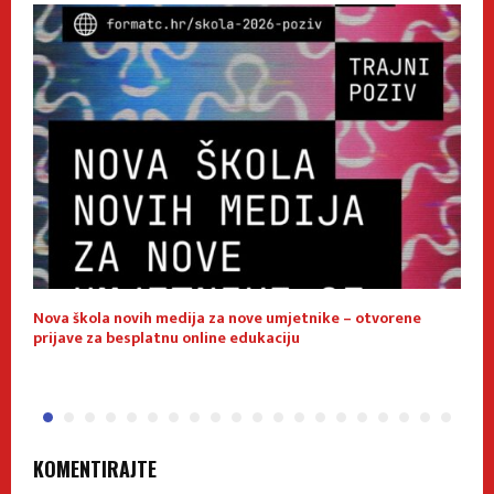
Nova škola novih medija za nove umjetnike – otvorene
M
prijave za besplatnu online edukaciju
g
KOMENTIRAJTE