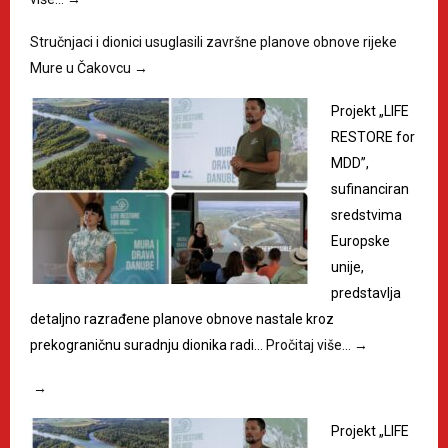
Stručnjaci i dionici usuglasili završne planove obnove rijeke
Mure u Čakovcu
→
Projekt „LIFE
RESTORE for
MDD”,
sufinanciran
sredstvima
Europske
unije,
predstavlja
detaljno razrađene planove obnove nastale kroz
prekograničnu suradnju dionika radi…
Pročitaj više…
→
→
Projekt „LIFE