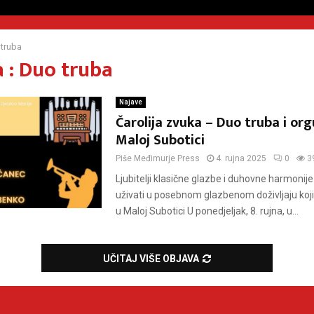
truba
 : Duo truba
Najave
Čarolija zvuka – Duo truba i org
Maloj Subotici
Piše
Međimurje Press
4. rujna 2025
0
3
Ljubitelji klasične glazbe i duhovne harmonije 
uživati u posebnom glazbenom doživljaju koji
u Maloj Subotici U ponedjeljak, 8. rujna, u...
UČITAJ VIŠE OBJAVA