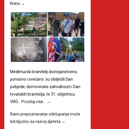
Kninu
→
Međimurski branitelji dostojanstveno,
ponosno i svečano su obilježili Dan
pobjede, domovinske zahvalnosti i Dan
hrvatskih branitelja, te 31. obljetnicu
VRO…
Pročitaj više…
→
Rano prepoznavanje odstupanja može
biti ključno za razvoj djeteta
→