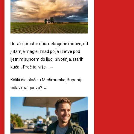
Ruralni prostor nudi nebrojene motive, od
jutarnje magle iznad polja i žetve pod
ljetnim suncem do ljudi, životinja, starih
kuća…
Pročitaj više…
→
Koliki dio plaće u Međimurskoj županiji
odlazi na gorivo?
→