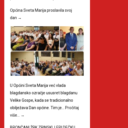
Općina Sveta Marija proslavila svoj
dan
→
U Općini Sveta Marija već vlada
blagdansko ozračje ususret blagdanu
Velike Gospe, kada se tradicionalno
obilježava Dan općine. Tim je…
Pročitaj
više…
→
BRONČANI ŽRK ZRINSKI, LEPI DEČKI I