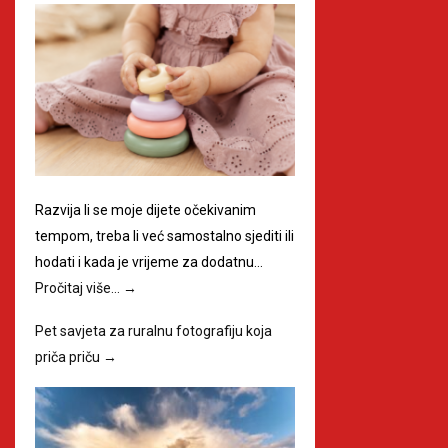
Razvija li se moje dijete očekivanim
tempom, treba li već samostalno sjediti ili
hodati i kada je vrijeme za dodatnu…
Pročitaj više…
→
Pet savjeta za ruralnu fotografiju koja
priča priču
→