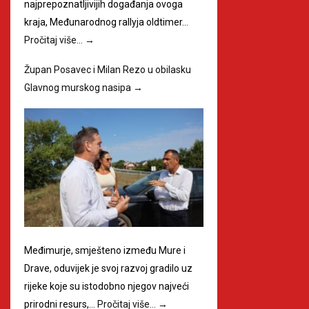
najprepoznatljivijih događanja ovoga
kraja, Međunarodnog rallyja oldtimer…
Pročitaj više…
→
Župan Posavec i Milan Rezo u obilasku
Glavnog murskog nasipa
→
Međimurje, smješteno između Mure i
Drave, oduvijek je svoj razvoj gradilo uz
rijeke koje su istodobno njegov najveći
prirodni resurs,…
Pročitaj više…
→