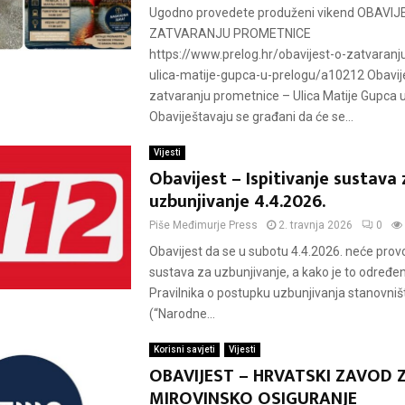
Ugodno provedete produženi vikend OBAVIJ
ZATVARANJU PROMETNICE
https://www.prelog.hr/obavijest-o-zatvaran
ulica-matije-gupca-u-prelogu/a10212 Obavij
zatvaranju prometnice – Ulica Matije Gupca 
Obaviještavaju se građani da će se...
Vijesti
Obavijest – Ispitivanje sustava 
uzbunjivanje 4.4.2026.
Piše
Međimurje Press
2. travnja 2026
0
Obavijest da se u subotu 4.4.2026. neće provod
sustava za uzbunjivanje, a kako je to određe
Pravilnika o postupku uzbunjivanja stanovniš
(“Narodne...
Korisni savjeti
Vijesti
OBAVIJEST – HRVATSKI ZAVOD 
MIROVINSKO OSIGURANJE