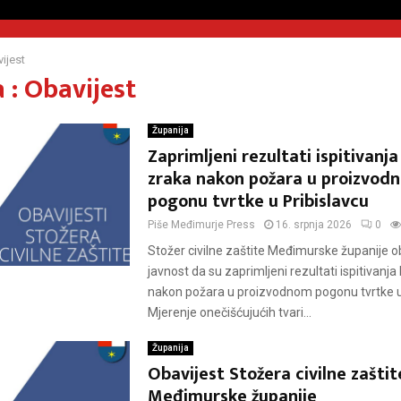
ijest
 : Obavijest
Županija
Zaprimljeni rezultati ispitivanja
zraka nakon požara u proizvod
pogonu tvrtke u Pribislavcu
Piše
Međimurje Press
16. srpnja 2026
0
Stožer civilne zaštite Međimurske županije 
javnost da su zaprimljeni rezultati ispitivanja
nakon požara u proizvodnom pogonu tvrtke u 
Mjerenje onečišćujućih tvari...
Županija
Obavijest Stožera civilne zaštit
Međimurske županije