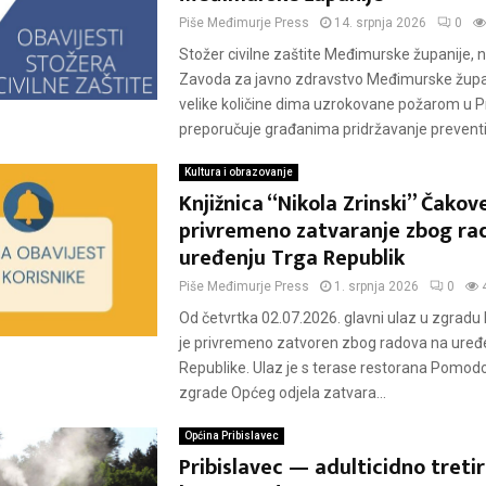
Piše
Međimurje Press
14. srpnja 2026
0
Stožer civilne zaštite Međimurske županije, 
Zavoda za javno zdravstvo Međimurske župa
velike količine dima uzrokovane požarom u Pr
preporučuje građanima pridržavanje preventiv
Kultura i obrazovanje
Knjižnica “Nikola Zrinski” Čakov
privremeno zatvaranje zbog ra
uređenju Trga Republik
Piše
Međimurje Press
1. srpnja 2026
0
Od četvrtka 02.07.2026. glavni ulaz u zgradu 
je privremeno zatvoren zbog radova na uređ
Republike. Ulaz je s terase restorana Pomodo
zgrade Općeg odjela zatvara...
Općina Pribislavec
Pribislavec — adulticidno treti