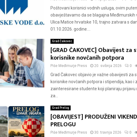
Poštovani korisnici vodnih usluga, ovim put
obavještavamo da se blagajna Međimurskih vo
Ulica Matice hrvatske 10, trajno zatvara s d
01.10.2026. godine....
Grad Čakovec
[GRAD ČAKOVEC] Obavijest za 
korisnike novčanih potpora
Piše
Međimurje Press
20. svibnja 2026
0
Grad Čakovec objavio je važne obavijesti za 
korisnike novčanih potpora i stipendija, kao i 
zainteresirane studente koji planiraju prijavu
za...
Grad Prelog
[OBAVIJEST] PRODUŽENI VIKEND
PRELOGU
Piše
Međimurje Press
30. travnja 2026
0