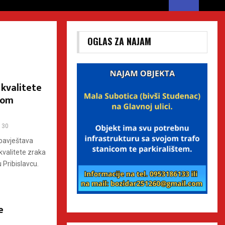
OGLAS ZA NAJAM
 kvalitete
nom
30
obavještava
 kvalitete zraka
Pribislavcu.
e