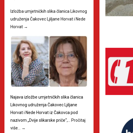
Izložba umjetničkih slika članica Likovnog
udruženja Čakovec Ljiljane Horvat i Nede
Horvat
→
Najava izložbe umjetničkih slika članica
Likovnog udruženja Čakovec Ljiljane
Horvat i Nede Horvat iz Čakovca pod
nazivom „Dvije slikarske priče“,…
Pročitaj
više…
→