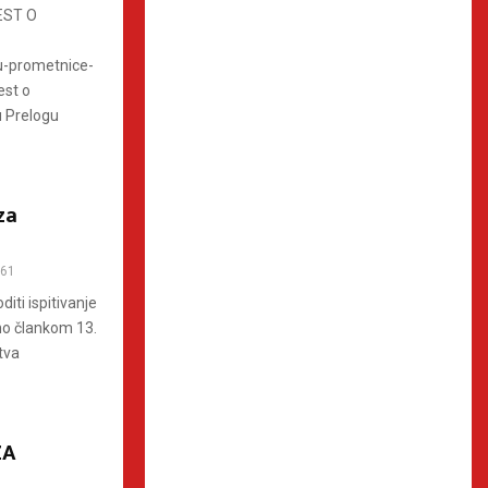
EST O
ju-prometnice-
est o
u Prelogu
za
61
iti ispitivanje
no člankom 13.
tva
ZA