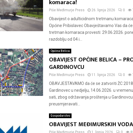
komaraca!
Piše
Međimurje Press
26. lipnja 2026
0
Obavijest o adulticidnom tretmanu komarac
Općine Pribislavec Obavještavamo Vas da će 
tretman komaraca provesti: 29.06.2026. pone
razdoblju od 04 i...
Općina Belica
OBAVIJEST OPĆINE BELICA – PR
GARDINOVCU
Piše
Međimurje Press
11. lipnja 2026
0
OBAVJEŠTAVAMO da će se zatvoriti ŽC 2018
Gardinovec u nedjelju, 14.06.2026. u vremenu
sati, zbog održavanja proštenja u Gardinovcu
preusmjeravati...
Gospodarstvo
OBAVIJEST MEĐIMURSKIH VOD
Piše
Međimurje Press
1. lipnja 2026
0
8