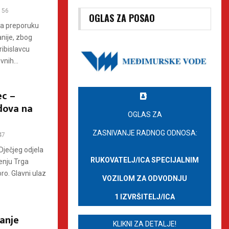
56
OGLAS ZA POSAO
na preporuku
nije, zbog
ibislavcu
nih...
ec –
dova na
OGLAS ZA
ZASNIVANJE RADNOG ODNOSA:
47
Dječjeg odjela
RUKOVATELJ/ICA SPECIJALNIM
enju Trga
ro. Glavni ulaz
VOZILOM ZA ODVODNJU
1 IZVRŠITELJ/ICA
ranje
KLIKNI ZA DETALJE!