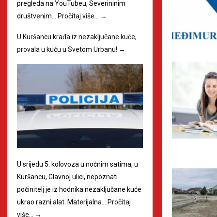
pregleda na YouTubeu, Severininim
društvenim…
Pročitaj više…
→
U Kuršancu krađa iz nezaključane kuće,
provala u kuću u Svetom Urbanu!
→
U srijedu 5. kolovoza u noćnim satima, u
Kuršancu, Glavnoj ulici, nepoznati
počinitelj je iz hodnika nezaključane kuće
ukrao razni alat. Materijalna…
Pročitaj
više…
→