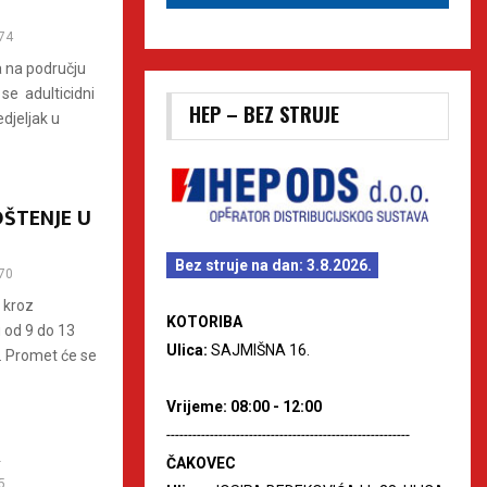
74
a na području
se adulticidni
HEP – BEZ STRUJE
djeljak u
OŠTENJE U
Bez struje na dan: 3.8.2026.
70
 kroz
KOTORIBA
 od 9 do 13
Ulica:
SAJMIŠNA 16.
. Promet će se
Vrijeme: 08:00 - 12:00
--------------------------------------------------------
A
ČAKOVEC
5