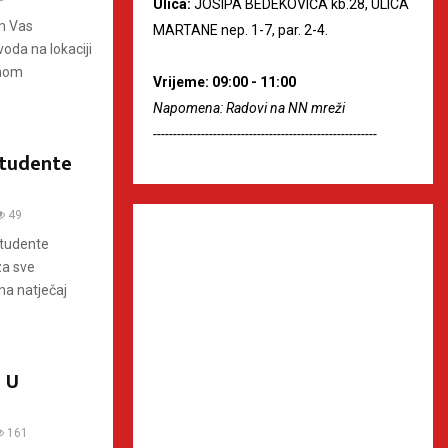
Ulica:
JOSIPA BEDEKOVIĆA kb.28, ULICA
em Vas
MARTANE nep. 1-7, par. 2-4.
da na lokaciji
anom
Vrijeme: 09:00 - 11:00
Napomena: Radovi na NN mreži
--------------------------------------------------------
studente
49
studente
za sve
 na natječaj
 U
161