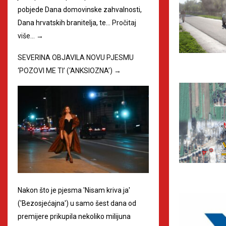
pobjede Dana domovinske zahvalnosti,
Dana hrvatskih branitelja, te…
Pročitaj
više…
→
SEVERINA OBJAVILA NOVU PJESMU
‘POZOVI ME TI’ (‘ANKSIOZNA’)
→
Nakon što je pjesma 'Nisam kriva ja'
('Bezosjećajna') u samo šest dana od
premijere prikupila nekoliko milijuna