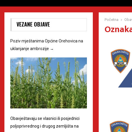
Početna
Obav
VEZANE OBJAVE
Oznaka
Poziv mještanima Općine Orehovica na
uklanjanje ambrozije
→
Obavještavaju se vlasnici ili posjednici
poljoprivrednog i drugog zemljišta na