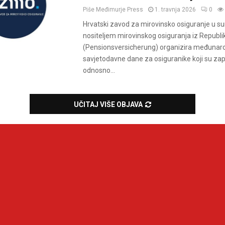
Piše
Međimurje Press
1. travnja 2026
0
Hrvatski zavod za mirovinsko osiguranje u sur
nositeljem mirovinskog osiguranja iz Republik
(Pensionsversicherung) organizira međunar
savjetodavne dane za osiguranike koji su zap
odnosno...
UČITAJ VIŠE OBJAVA