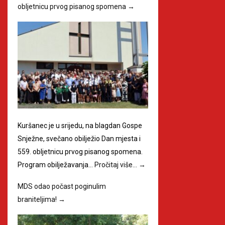
obljetnicu prvog pisanog spomena
→
Kuršanec je u srijedu, na blagdan Gospe
Snježne, svečano obilježio Dan mjesta i
559. obljetnicu prvog pisanog spomena.
Program obilježavanja…
Pročitaj više…
→
MDS odao počast poginulim
braniteljima!
→