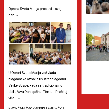
Općina Sveta Marija proslavila svoj
dan
→
U Općini Sveta Marija već vlada
blagdansko ozračje ususret blagdanu
Velike Gospe, kada se tradicionalno
obilježava Dan općine. Tim je…
Pročitaj
više…
→
BRONČANI ŽRK ZRINSKI, LEPI DEČKI I