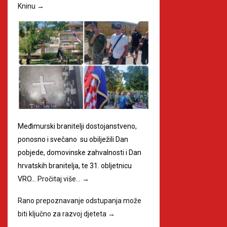
Kninu
→
Međimurski branitelji dostojanstveno,
ponosno i svečano su obilježili Dan
pobjede, domovinske zahvalnosti i Dan
hrvatskih branitelja, te 31. obljetnicu
VRO…
Pročitaj više…
→
Rano prepoznavanje odstupanja može
biti ključno za razvoj djeteta
→