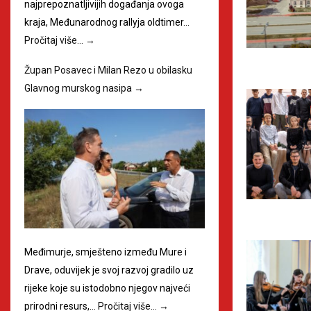
najprepoznatljivijih događanja ovoga
kraja, Međunarodnog rallyja oldtimer…
Pročitaj više…
→
Župan Posavec i Milan Rezo u obilasku
Glavnog murskog nasipa
→
Međimurje, smješteno između Mure i
Drave, oduvijek je svoj razvoj gradilo uz
rijeke koje su istodobno njegov najveći
prirodni resurs,…
Pročitaj više…
→