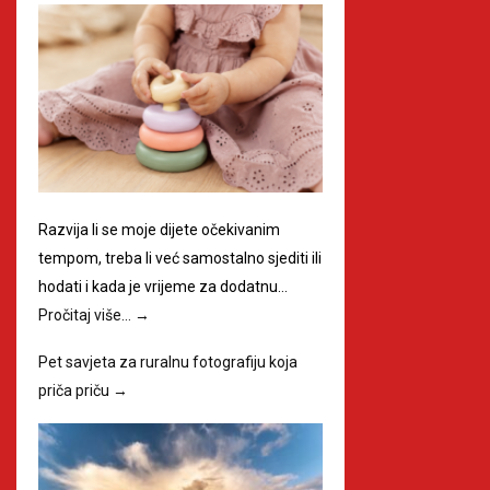
Razvija li se moje dijete očekivanim
tempom, treba li već samostalno sjediti ili
hodati i kada je vrijeme za dodatnu…
Pročitaj više…
→
Pet savjeta za ruralnu fotografiju koja
priča priču
→