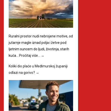
Ruralni prostor nudi nebrojene motive, od
jutarnje magle iznad polja i žetve pod
ljetnim suncem do ljudi, životinja, starih
kuća…
Pročitaj više…
→
Koliki dio plaće u Međimurskoj županiji
odlazi na gorivo?
→