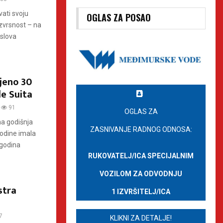
vati svoju
OGLAS ZA POSAO
zvrsnost – na
oslova
jeno 30
le Suita
91
OGLAS ZA
na godišnja
ZASNIVANJE RADNOG ODNOSA:
godine imala
 godina
RUKOVATELJ/ICA SPECIJALNIM
VOZILOM ZA ODVODNJU
stra
1 IZVRŠITELJ/ICA
7
KLIKNI ZA DETALJE!