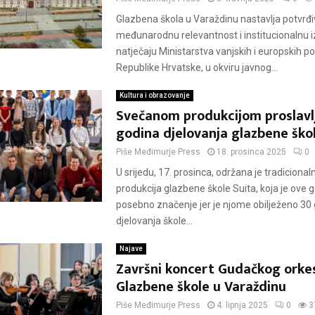
Glazbena škola u Varaždinu nastavlja potvrđi
međunarodnu relevantnost i institucionalnu i
natječaju Ministarstva vanjskih i europskih p
Republike Hrvatske, u okviru javnog...
Kultura i obrazovanje
Svečanom produkcijom proslavl
godina djelovanja glazbene ško
Piše
Međimurje Press
18. prosinca 2025
0
U srijedu, 17. prosinca, održana je tradicional
produkcija glazbene škole Suita, koja je ove 
posebno značenje jer je njome obilježeno 30
djelovanja škole...
Najave
Završni koncert Gudačkog orke
Glazbene škole u Varaždinu
Piše
Međimurje Press
4. lipnja 2025
0
3