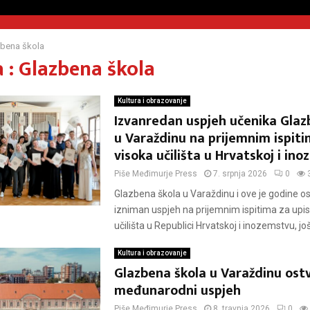
bena škola
 : Glazbena škola
Kultura i obrazovanje
Izvanredan uspjeh učenika Glaz
u Varaždinu na prijemnim ispiti
visoka učilišta u Hrvatskoj i in
Piše
Međimurje Press
7. srpnja 2026
0
Glazbena škola u Varaždinu i ove je godine os
izniman uspjeh na prijemnim ispitima za upis
učilišta u Republici Hrvatskoj i inozemstvu, još.
Kultura i obrazovanje
Glazbena škola u Varaždinu ostv
međunarodni uspjeh
Piše
Međimurje Press
8. travnja 2026
0