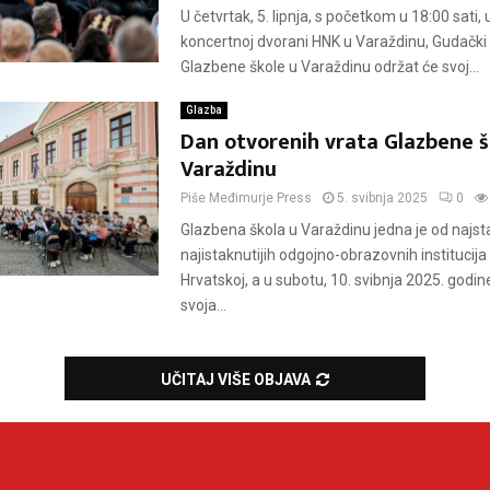
U četvrtak, 5. lipnja, s početkom u 18:00 sati, 
koncertnoj dvorani HNK u Varaždinu, Gudački
Glazbene škole u Varaždinu održat će svoj...
Glazba
Dan otvorenih vrata Glazbene š
Varaždinu
Piše
Međimurje Press
5. svibnja 2025
0
Glazbena škola u Varaždinu jedna je od najstar
najistaknutijih odgojno-obrazovnih institucija
Hrvatskoj, a u subotu, 10. svibnja 2025. godine
svoja...
UČITAJ VIŠE OBJAVA