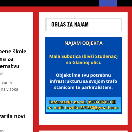
OGLAS ZA NAJAM
bene škole
ma za
ozemstvu
32
tvarila
 na visoka
..
arila novi
85