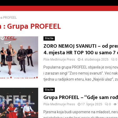
pa PROFEEL
 : Grupa PROFEEL
Glazba
ZORO NEMOJ SVANUTI – od pre
4. mjesta HR TOP 100 u samo 7 
Piše
Međimurje Press
4. studenoga 2025
0
Popularna grupa PROFEEL objavila je svoj nov
i zarazan singl “Zoro nemoj svanuti”. Već na
tjedna u radijskom eteru, kao „Najviši ulaz”, za
Glazba
Grupa PROFEEL – “Gdje sam rođ
Piše
Međimurje Press
17. lipnja 2025
0
Pjesma koja budi uspomene na mladost, nera