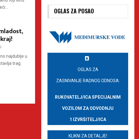
alnu top listu
či...
OGLAS ZA POSAO
mladost,
kraj!
9
no najdublje u
avlja trag.
OGLAS ZA
ZASNIVANJE RADNOG ODNOSA:
RUKOVATELJ/ICA SPECIJALNIM
VOZILOM ZA ODVODNJU
1 IZVRŠITELJ/ICA
KLIKNI ZA DETALJE!