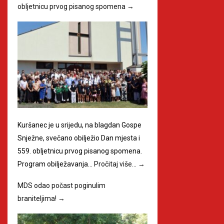
obljetnicu prvog pisanog spomena
→
Kuršanec je u srijedu, na blagdan Gospe
Snježne, svečano obilježio Dan mjesta i
559. obljetnicu prvog pisanog spomena.
Program obilježavanja…
Pročitaj više…
→
MDS odao počast poginulim
braniteljima!
→