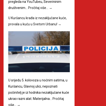
pregleda na YouTubeu, Severininim
društvenim…
Pročitaj više…
→
U Kuršancu krađa iz nezaključane kuće,
provala u kuću u Svetom Urbanu!
→
U srijedu 5. kolovoza u noćnim satima, u
Kuršancu, Glavnoj ulici, nepoznati
počinitelj je iz hodnika nezaključane kuće
ukrao razni alat. Materijalna…
Pročitaj
više…
→