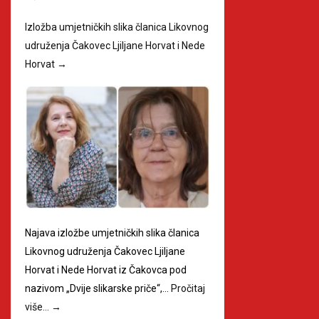
Izložba umjetničkih slika članica Likovnog
udruženja Čakovec Ljiljane Horvat i Nede
Horvat
→
Najava izložbe umjetničkih slika članica
Likovnog udruženja Čakovec Ljiljane
Horvat i Nede Horvat iz Čakovca pod
nazivom „Dvije slikarske priče“,…
Pročitaj
više…
→