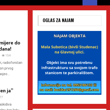
OGLAS ZA NAJAM
mijere do
dana!
154
i, radiofoničan
kon prvog
sjeo...
en ja”
77
skidiva