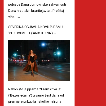
pobjede Dana domovinske zahvalnosti,
Dana hrvatskih branitelja, te…
Pročitaj
više…
→
SEVERINA OBJAVILA NOVU PJESMU
‘POZOVI ME TI’ (‘ANKSIOZNA’)
→
Nakon što je pjesma 'Nisam kriva ja'
('Bezosjećajna') u samo šest dana od
premijere prikupila nekoliko milijuna