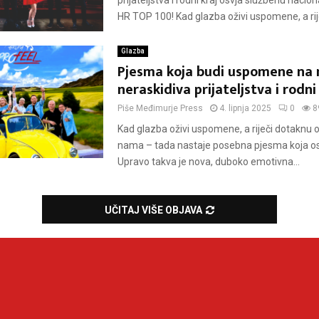
prijateljstva i rodni kraj osvja službenu nacion
HR TOP 100! Kad glazba oživi uspomene, a rije
Glazba
Pjesma koja budi uspomene na 
neraskidiva prijateljstva i rodni 
Piše
Međimurje Press
4. lipnja 2025
0
8
Kad glazba oživi uspomene, a riječi dotaknu o
nama – tada nastaje posebna pjesma koja ost
Upravo takva je nova, duboko emotivna...
UČITAJ VIŠE OBJAVA