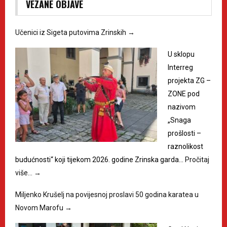
VEZANE OBJAVE
Učenici iz Sigeta putovima Zrinskih
→
U sklopu
Interreg
projekta ZG –
ZONE pod
nazivom
„Snaga
prošlosti –
raznolikost
budućnosti“ koji tijekom 2026. godine Zrinska garda…
Pročitaj
više…
→
Miljenko Krušelj na povijesnoj proslavi 50 godina karatea u
Novom Marofu
→