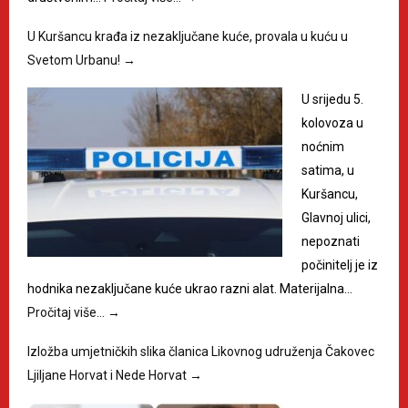
U Kuršancu krađa iz nezaključane kuće, provala u kuću u
Svetom Urbanu!
→
U srijedu 5.
kolovoza u
noćnim
satima, u
Kuršancu,
Glavnoj ulici,
nepoznati
počinitelj je iz
hodnika nezaključane kuće ukrao razni alat. Materijalna…
Pročitaj više…
→
Izložba umjetničkih slika članica Likovnog udruženja Čakovec
Ljiljane Horvat i Nede Horvat
→