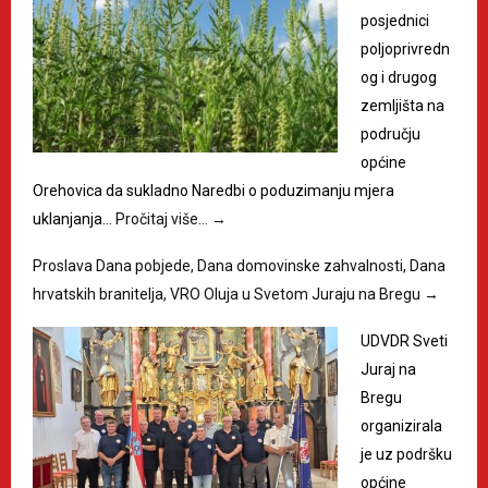
posjednici
poljoprivredn
og i drugog
zemljišta na
području
općine
Orehovica da sukladno Naredbi o poduzimanju mjera
uklanjanja…
Pročitaj više…
→
Proslava Dana pobjede, Dana domovinske zahvalnosti, Dana
hrvatskih branitelja, VRO Oluja u Svetom Juraju na Bregu
→
UDVDR Sveti
Juraj na
Bregu
organizirala
je uz podršku
općine