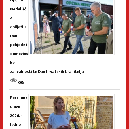
Općina
Nedelišć
e
obilježila
Dan
pobjede i
domovins
ke
zahvalnosti te Dan hrvatskih branitelja
385
Porcijunk
ulovo
2026. –
Jedno