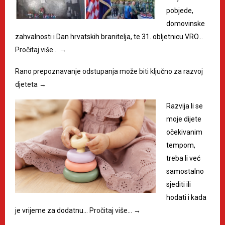
pobjede,
domovinske
zahvalnosti i Dan hrvatskih branitelja, te 31. obljetnicu VRO…
Pročitaj više…
→
Rano prepoznavanje odstupanja može biti ključno za razvoj
djeteta
→
Razvija li se
moje dijete
očekivanim
tempom,
treba li već
samostalno
sjediti ili
hodati i kada
je vrijeme za dodatnu…
Pročitaj više…
→