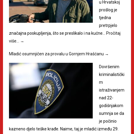
u Hrvatskoj
prošlog je
tjedna
pretrpjelo
značajna poskupljenja, što se preslikalo i na kućne…
Pročitaj
više…
→
Mladić osumnjičen za provalu u Gornjem Hrašćanu
→
Dovršenim
kriminalistički
m
istraživanjem
nad 22-
godišnjakom
sumnja se da
je počinio
kazneno djelo teške krađe. Naime, taj je mladić između 29.