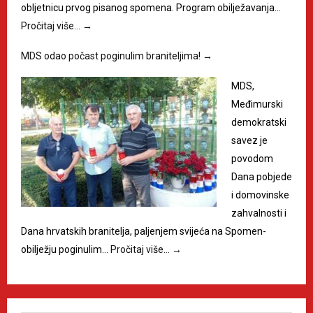
obljetnicu prvog pisanog spomena. Program obilježavanja…
Pročitaj više…
→
MDS odao počast poginulim braniteljima!
→
MDS,
Međimurski
demokratski
savez je
povodom
Dana pobjede
i domovinske
zahvalnosti i
Dana hrvatskih branitelja, paljenjem svijeća na Spomen-
obilježju poginulim…
Pročitaj više…
→