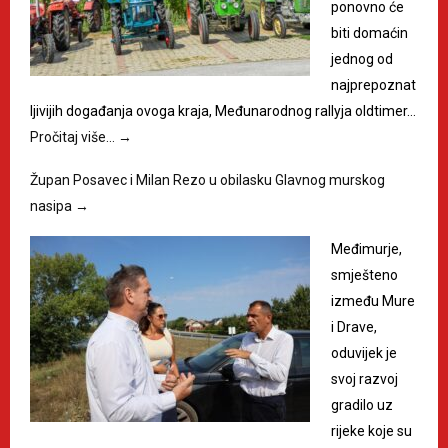
ponovno će
biti domaćin
jednog od
najprepoznat
ljivijih događanja ovoga kraja, Međunarodnog rallyja oldtimer…
Pročitaj više…
→
Župan Posavec i Milan Rezo u obilasku Glavnog murskog
nasipa
→
Međimurje,
smješteno
između Mure
i Drave,
oduvijek je
svoj razvoj
gradilo uz
rijeke koje su