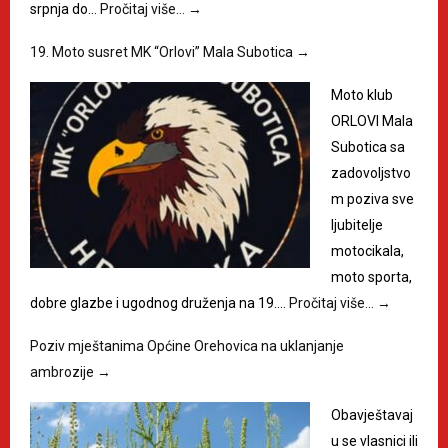
srpnja do…
Pročitaj više…
→
19. Moto susret MK “Orlovi” Mala Subotica
→
Moto klub
ORLOVI Mala
Subotica sa
zadovoljstvo
m poziva sve
ljubitelje
motocikala,
moto sporta,
dobre glazbe i ugodnog druženja na 19.…
Pročitaj više…
→
Poziv mještanima Općine Orehovica na uklanjanje
ambrozije
→
Obavještavaj
u se vlasnici ili