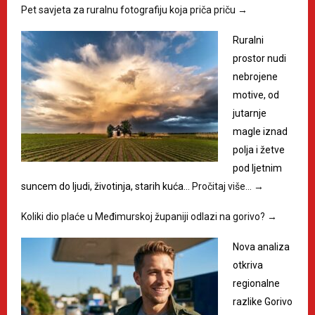
Pet savjeta za ruralnu fotografiju koja priča priču
→
Ruralni
prostor nudi
nebrojene
motive, od
jutarnje
magle iznad
polja i žetve
pod ljetnim
suncem do ljudi, životinja, starih kuća…
Pročitaj više…
→
Koliki dio plaće u Međimurskoj županiji odlazi na gorivo?
→
Nova analiza
otkriva
regionalne
razlike Gorivo