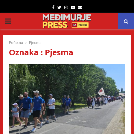
Facebook
Twitter
Instagram
Youtube
Email
PRIMARY
MENU
Početna
Pjesma
Oznaka : Pjesma