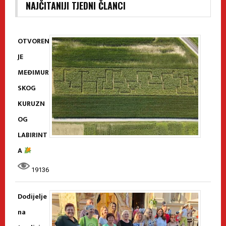
NAJČITANIJI TJEDNI ČLANCI
OTVOREN
JE
MEĐIMUR
SKOG
KURUZN
OG
LABIRINT
A
19136
Dodijelje
na