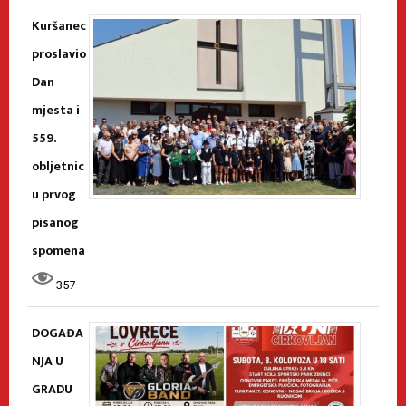
Kuršanec
proslavio
Dan
mjesta i
559.
obljetnic
u prvog
pisanog
spomena
357
DOGAĐA
NJA U
GRADU