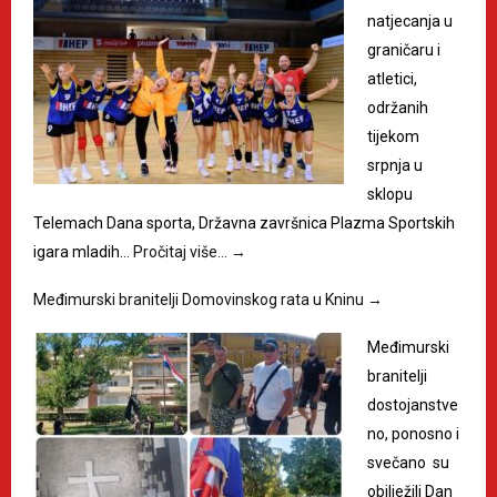
natjecanja u
graničaru i
atletici,
održanih
tijekom
srpnja u
sklopu
Telemach Dana sporta, Državna završnica Plazma Sportskih
igara mladih…
Pročitaj više…
→
Međimurski branitelji Domovinskog rata u Kninu
→
Međimurski
branitelji
dostojanstve
no, ponosno i
svečano su
obilježili Dan