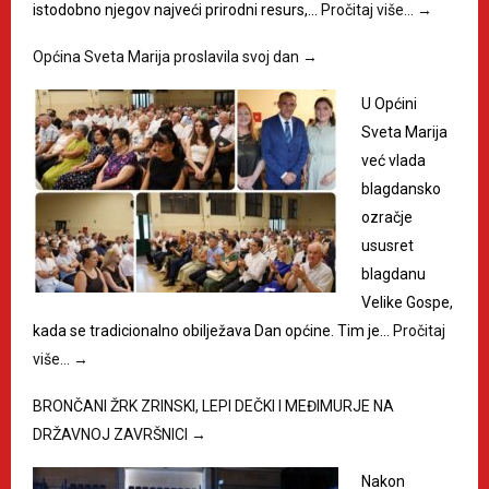
istodobno njegov najveći prirodni resurs,…
Pročitaj više…
→
Općina Sveta Marija proslavila svoj dan
→
U Općini
Sveta Marija
već vlada
blagdansko
ozračje
ususret
blagdanu
Velike Gospe,
kada se tradicionalno obilježava Dan općine. Tim je…
Pročitaj
više…
→
BRONČANI ŽRK ZRINSKI, LEPI DEČKI I MEĐIMURJE NA
DRŽAVNOJ ZAVRŠNICI
→
Nakon