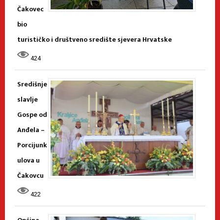
Čakovec
bio
turističko i društveno središte sjevera Hrvatske
424
Središnje
slavlje
Gospe od
Anđela –
Porcijunk
ulova u
Čakovcu
422