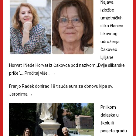
Najava
izložbe
umjetničkih
slika članica
Likovnog
udruženja
Čakovec
Ljiljane
Horvat i Nede Horvat iz Čakovca pod nazivom „Dvije slikarske
priče“,…
Pročitaj više…
→
Franjo Radek donirao 18 tisuća eura za obnovu kipa sv.
Jeronima
→
Prilikom
dolaska u
školu ili
posjeta gradu