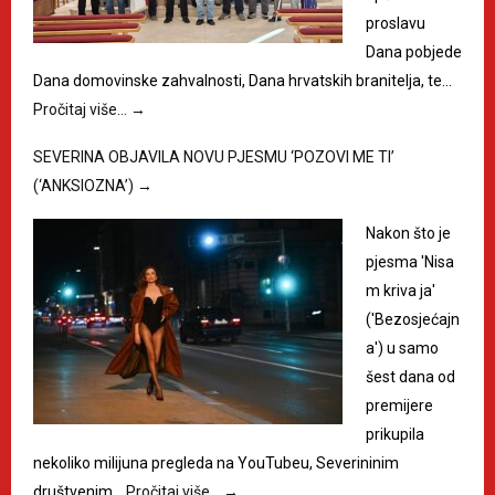
proslavu
Dana pobjede
Dana domovinske zahvalnosti, Dana hrvatskih branitelja, te…
Pročitaj više…
→
SEVERINA OBJAVILA NOVU PJESMU ‘POZOVI ME TI’
(‘ANKSIOZNA’)
→
Nakon što je
pjesma 'Nisa
m kriva ja'
('Bezosjećajn
a') u samo
šest dana od
premijere
prikupila
nekoliko milijuna pregleda na YouTubeu, Severininim
društvenim…
Pročitaj više…
→