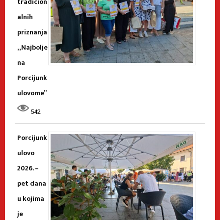
tradicion
alnih
priznanja
„Najbolje
na
Porcijunk
ulovome”
542
Porcijunk
ulovo
2026. –
pet dana
u kojima
je