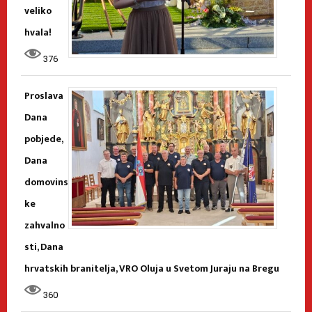
veliko
hvala!
376
Proslava
Dana
pobjede,
Dana
domovins
ke
zahvalno
sti, Dana
hrvatskih branitelja, VRO Oluja u Svetom Juraju na Bregu
360