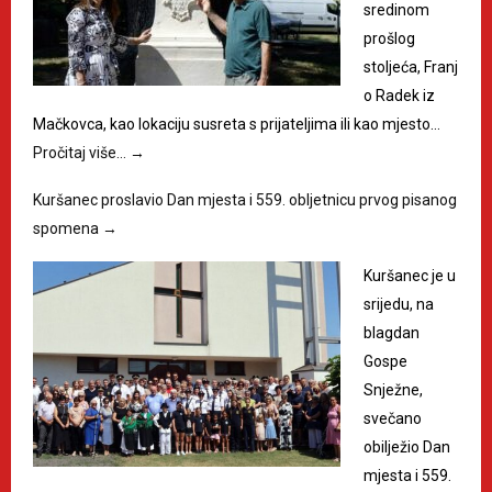
sredinom
prošlog
stoljeća, Franj
o Radek iz
Mačkovca, kao lokaciju susreta s prijateljima ili kao mjesto…
Pročitaj više…
→
Kuršanec proslavio Dan mjesta i 559. obljetnicu prvog pisanog
spomena
→
Kuršanec je u
srijedu, na
blagdan
Gospe
Snježne,
svečano
obilježio Dan
mjesta i 559.