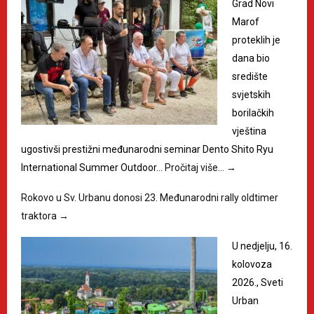
Grad Novi
Marof
proteklih je
dana bio
središte
svjetskih
borilačkih
vještina
ugostivši prestižni međunarodni seminar Dento Shito Ryu
International Summer Outdoor…
Pročitaj više…
→
Rokovo u Sv. Urbanu donosi 23. Međunarodni rally oldtimer
traktora
→
U nedjelju, 16.
kolovoza
2026., Sveti
Urban