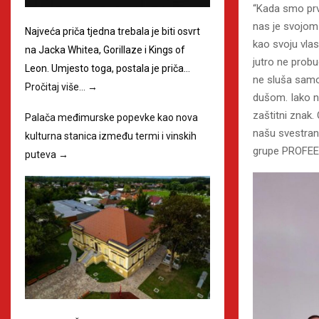
“Kada smo prvi
nas je svojom
Najveća priča tjedna trebala je biti osvrt
kao svoju vlas
na Jacka Whitea, Gorillaze i Kings of
jutro ne probu
Leon. Umjesto toga, postala je priča…
ne sluša samo
Pročitaj više…
→
dušom. Iako n
zaštitni znak.
Palača međimurske popevke kao nova
našu svestrano
kulturna stanica između termi i vinskih
grupe PROFEE
puteva
→