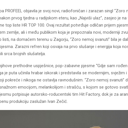
a PROFEEL objavila je svoj novi, radiofoničan i zarazan singl “Zoro
nakon prvog tjedna u radijskom eteru, kao „Najviši ulaz”, zasjeo je na 
e top liste HR TOP 100. Ovaj rezultat potvrđuje odličan prijem pjesm
em zemlje, ali i među publikom koja je prepoznala novi, moderniji zv
p listi, na domaćem terenu u Zagorju, “Zoro nemoj svanuti” bila je da
 pjesma. Zarazni refren koji osvaja na prvo slušanje i energija koja nos
li srca brojnih slušatelja.
 njihove prethodne uspješnice, pop-zabavne pjesme “Gdje sam rođen 
je puta učinila hrabar iskorak i predstavila se modernijim, svježim 
ji pokreće i nikoga ne ostavlja ravnodušnim. “Zoro nemoj svanuti” d
 snažnom emocijom, melankolijom i strašću, s kojom se gotovo sva
 Pjesmu potpisuje autorsko-roducentski tim Hit Factory, dok je za ara
benu produkciju zaslužan Ivan Zečić.