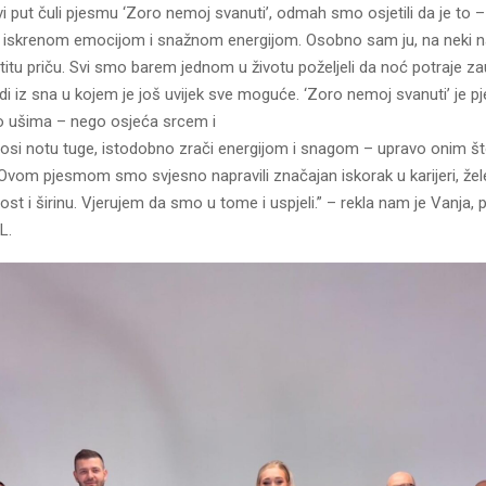
 put čuli pjesmu ‘Zoro nemoj svanuti’, odmah smo osjetili da je to – 
 iskrenom emocijom i snažnom energijom. Osobno sam ju, na neki nač
titu priču. Svi smo barem jednom u životu poželjeli da noć potraje zau
di iz sna u kojem je još uvijek sve moguće. ‘Zoro nemoj svanuti’ je 
 ušima – nego osjeća srcem i
osi notu tuge, istodobno zrači energijom i snagom – upravo onim št
 Ovom pjesmom smo svjesno napravili značajan iskorak u karijeri, žel
st i širinu. Vjerujem da smo u tome i uspjeli.” – rekla nam je Vanja, 
L.