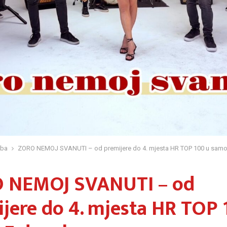
zba
ZORO NEMOJ SVANUTI – od premijere do 4. mjesta HR TOP 100 u samo
 NEMOJ SVANUTI – od
jere do 4. mjesta HR TOP 