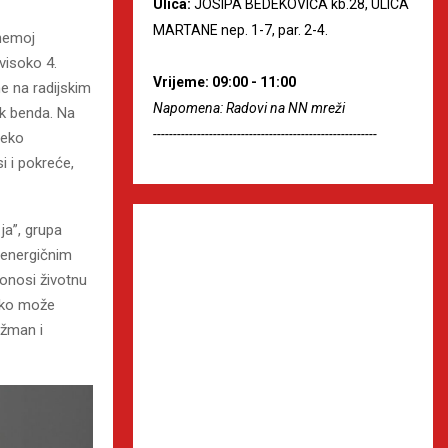
Ulica:
JOSIPA BEDEKOVIĆA kb.28, ULICA
MARTANE nep. 1-7, par. 2-4.
 nemoj
visoko 4.
Vrijeme: 09:00 - 11:00
e na radijskim
Napomena: Radovi na NN mreži
uk benda. Na
--------------------------------------------------------
leko
i i pokreće,
ja”, grupa
i energičnim
onosi životnu
tko može
nžman i