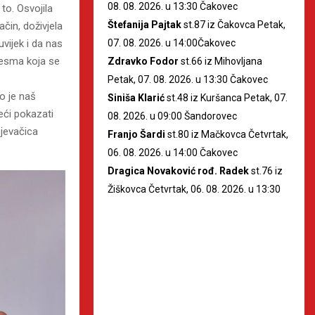
08. 08. 2026. u 13:30 Čakovec
to. Osvojila
Štefanija Pajtak
st.87 iz Čakovca Petak,
in, doživjela
07. 08. 2026. u 14:00Čakovec
vijek i da nas
pjesma koja se
Zdravko Fodor
st.66 iz Mihovljana
Petak, 07. 08. 2026. u 13:30 Čakovec
o je naš
Siniša Klarić
st.48 iz Kuršanca Petak, 07.
eći pokazati
08. 2026. u 09:00 Šandorovec
pjevačica
Franjo Šardi
st.80 iz Mačkovca Četvrtak,
06. 08. 2026. u 14:00 Čakovec
Dragica Novaković rođ. Radek
st.76 iz
Žiškovca Četvrtak, 06. 08. 2026. u 13:30