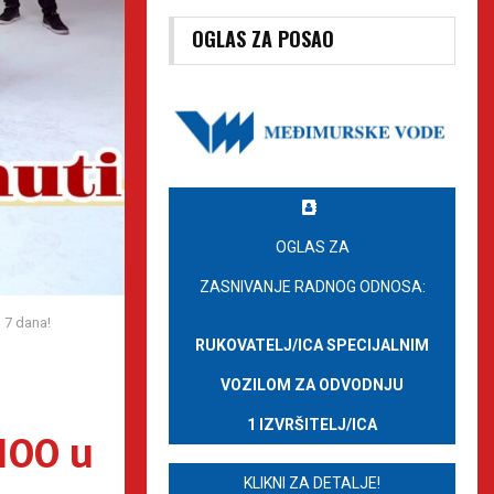
OGLAS ZA POSAO
OGLAS ZA
ZASNIVANJE RADNOG ODNOSA:
 7 dana!
RUKOVATELJ/ICA SPECIJALNIM
VOZILOM ZA ODVODNJU
1 IZVRŠITELJ/ICA
100 u
KLIKNI ZA DETALJE!