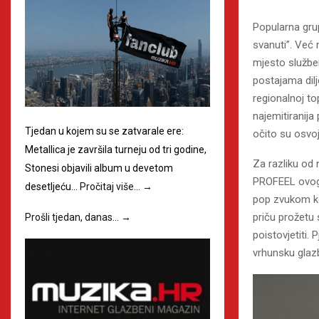
Popularna grup
svanuti”. Već 
mjesto služben
postajama dilj
regionalnoj to
najemitiranija
Tjedan u kojem su se zatvarale ere:
očito su osvoji
Metallica je završila turneju od tri godine,
Za razliku od
Stonesi objavili album u devetom
PROFEEL ovoga 
desetljeću…
Pročitaj više…
→
pop zvukom ko
priču prožetu
Prošli tjedan, danas…
→
poistovjetiti.
vrhunsku glaz