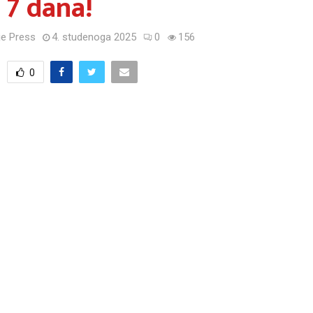
 7 dana!
e Press
4. studenoga 2025
0
156
0