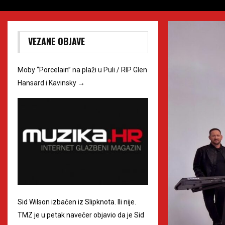
VEZANE OBJAVE
Moby “Porcelain” na plaži u Puli / RIP Glen
Hansard i Kavinsky
→
Sid Wilson izbačen iz Slipknota. Ili nije.
TMZ je u petak navečer objavio da je Sid