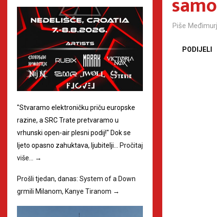
samo
Piše
Međimurj
PODIJELI
"Stvaramo elektroničku priču europske
razine, a SRC Trate pretvaramo u
vrhunski open-air plesni podij!" Dok se
ljeto opasno zahuktava, ljubitelji…
Pročitaj
više…
→
Prošli tjedan, danas: System of a Down
grmili Milanom, Kanye Tiranom
→