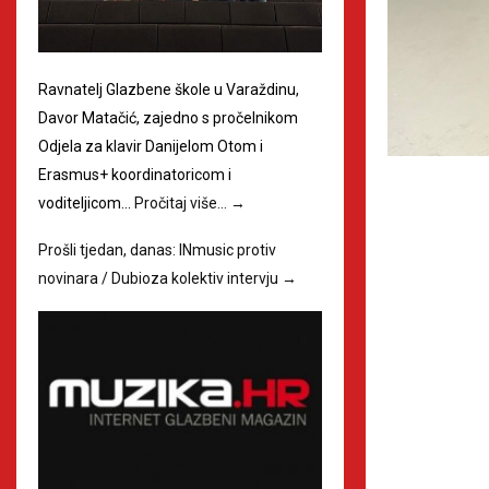
Ravnatelj Glazbene škole u Varaždinu,
Davor Matačić, zajedno s pročelnikom
Odjela za klavir Danijelom Otom i
Erasmus+ koordinatoricom i
voditeljicom…
Pročitaj više…
→
Prošli tjedan, danas: INmusic protiv
novinara / Dubioza kolektiv intervju
→