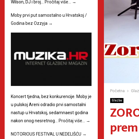
Wilson, DJ i broj…
Pročitaj više…
→
Moby prvi put samostalno u Hrvatskoj /
Godina bez Ozzyja
→
Početna
Gla
Koncert tjedna, bez konkurencije. Moby je
Glazba
u pulskoj Areni odradio prvi samostalni
ZORO
nastup u Hrvatskoj, sedamnaest godina
premi
nakon onog nesretnog…
Pročitaj više…
→
NOTORIOUS FESTIVAL U NEDELIŠĆU
→