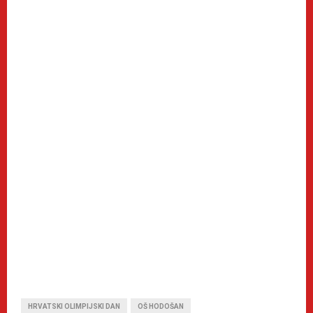
HRVATSKI OLIMPIJSKI DAN
OŠ HODOŠAN