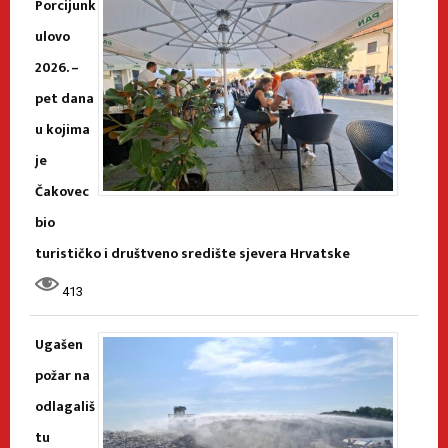
Porcijunk
ulovo
2026. –
pet dana
u kojima
je
Čakovec
bio
turističko i društveno središte sjevera Hrvatske
413
Ugašen
požar na
odlagališ
tu