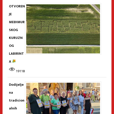
OTVOREN
JE
MEĐIMUR
SKOG
KURUZN
OG
LABIRINT
A
19118
Dodijelje
na
tradicion
alnih