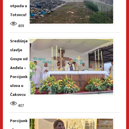
otpada u
Totovcu!
409
Središnje
slavlje
Gospe od
Anđela –
Porcijunk
ulova u
Čakovcu
407
Porcijunk