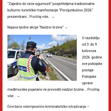
"Zajedno do veće sigurnosti" posjetiteljima tradicionalne
kulturno-turističke manifestacije "Porcijunkulovo 2026"
prezentirani…
Pročitaj više…
→
Najava tjedne akcije “Nadzor brzine”
→
U razdoblju
od 3. do 9.
kolovoza
2026. godine
sve policijske
postaje
Policijske
uprave
međimurske pojačano će provoditi nadzor brzine.…
Pročitaj
više…
→
Dovršeno višemjesečno kriminalističko istraživanje –