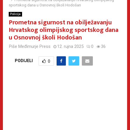
sportskog dana u Osnovnoj školi Hodošan
Policija
Prometna sigurnost na obilježavanju
Hrvatskog olimpijskog sportskog dana
u Osnovnoj školi Hodošan
Piše
Međimurje Press
12. rujna 2025
0
36
PODIJELI
0