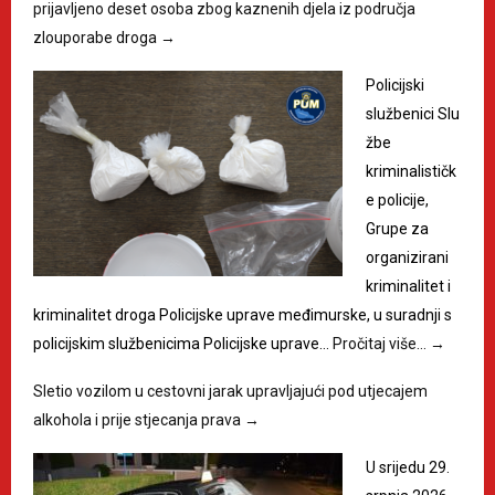
prijavljeno deset osoba zbog kaznenih djela iz područja
zlouporabe droga
→
Policijski
službenici Slu
žbe
kriminalističk
e policije,
Grupe za
organizirani
kriminalitet i
kriminalitet droga Policijske uprave međimurske, u suradnji s
policijskim službenicima Policijske uprave…
Pročitaj više…
→
Sletio vozilom u cestovni jarak upravljajući pod utjecajem
alkohola i prije stjecanja prava
→
U srijedu 29.