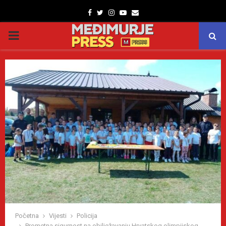
Facebook
Twitter
Instagram
Youtube
Email
PRIMARY
MENU
Početna
Vijesti
Policija
Prometna sigurnost na obilježavanju Hrvatskog olimpijskog