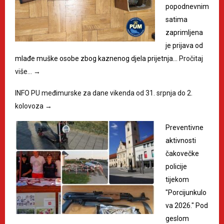
popodnevnim
satima
zaprimljena
je prijava od
mlađe muške osobe zbog kaznenog djela prijetnja…
Pročitaj
više…
→
INFO PU međimurske za dane vikenda od 31. srpnja do 2.
kolovoza
→
Preventivne
aktivnosti
čakovečke
policije
tijekom
"Porcijunkulo
va 2026." Pod
geslom