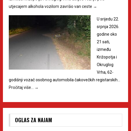
utjecajem alkohola vozilom završio van ceste
→
U srijedu 22.
srpnja 2026.
godine oko
21 sati,
između
Križopotja i
Okruglog
Vrha, 62-
godišnji vozač osobnog automobila čakovečkih registarskih…
Pročitaj više…
→
OGLAS ZA NAJAM