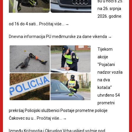
su u noći s 25.
na 26. srpnja
2026. godine
od 16 do 4 sati…
Pročitaj više…
→
Dnevna informacija PU međimurske za dane vikenda
→
Tijekom
akcije
"Pojačani
nadzor vozila
na dva
kotača“
utvrđeno 54
prometni
prekršaj Policijski službenici Postaje prometne policije
Čakovec su u…
Pročitaj više…
→
Između Križopotja i Okruglog Vrha uslijed vožnje pod