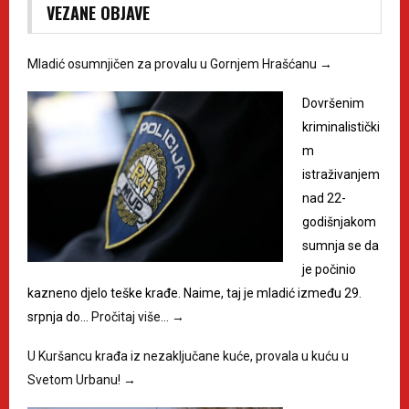
VEZANE OBJAVE
Mladić osumnjičen za provalu u Gornjem Hrašćanu
→
Dovršenim
kriminalistički
m
istraživanjem
nad 22-
godišnjakom
sumnja se da
je počinio
kazneno djelo teške krađe. Naime, taj je mladić između 29.
srpnja do…
Pročitaj više…
→
U Kuršancu krađa iz nezaključane kuće, provala u kuću u
Svetom Urbanu!
→