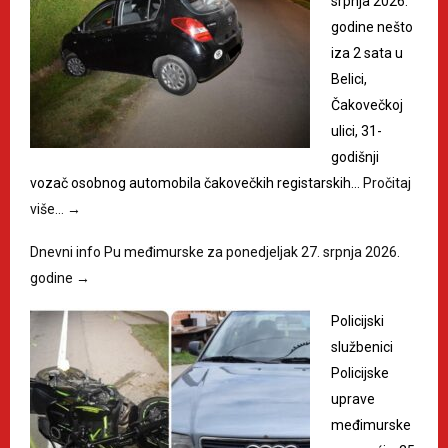
srpnja 2026.
godine nešto
iza 2 sata u
Belici,
Čakovečkoj
ulici, 31-
godišnji
vozač osobnog automobila čakovečkih registarskih…
Pročitaj
više…
→
Dnevni info Pu međimurske za ponedjeljak 27. srpnja 2026.
godine
→
Policijski
službenici
Policijske
uprave
međimurske