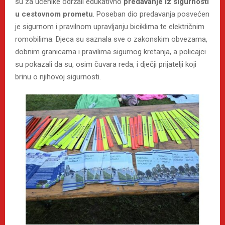
su za učenike održali edukativno
predavanje iz sigurnosti
u cestovnom prometu
. Poseban dio predavanja posvećen
je sigurnom i pravilnom upravljanju biciklima te električnim
romobilima. Djeca su saznala sve o zakonskim obvezama,
dobnim granicama i pravilima sigurnog kretanja, a policajci
su pokazali da su, osim čuvara reda, i dječji prijatelji koji
brinu o njihovoj sigurnosti.