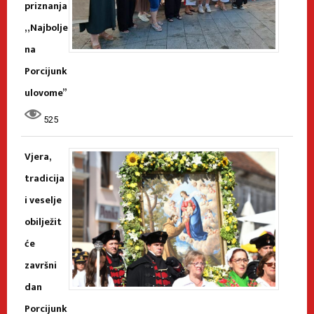
priznanja
„Najbolje
na
Porcijunk
ulovome”
525
Vjera,
tradicija
i veselje
obilježit
će
završni
dan
Porcijunk