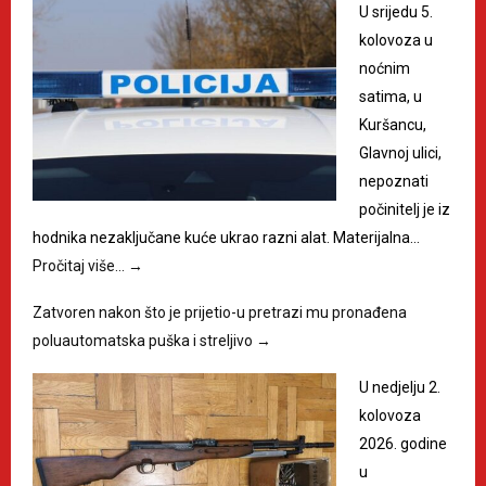
U srijedu 5.
kolovoza u
noćnim
satima, u
Kuršancu,
Glavnoj ulici,
nepoznati
počinitelj je iz
hodnika nezaključane kuće ukrao razni alat. Materijalna…
Pročitaj više…
→
Zatvoren nakon što je prijetio-u pretrazi mu pronađena
poluautomatska puška i streljivo
→
U nedjelju 2.
kolovoza
2026. godine
u