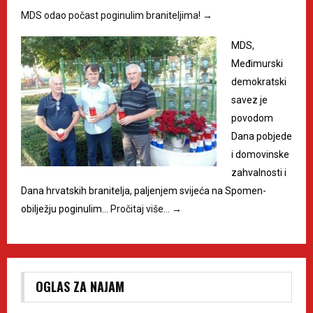
MDS odao počast poginulim braniteljima!
→
MDS,
Međimurski
demokratski
savez je
povodom
Dana pobjede
i domovinske
zahvalnosti i
Dana hrvatskih branitelja, paljenjem svijeća na Spomen-
obilježju poginulim…
Pročitaj više…
→
OGLAS ZA NAJAM