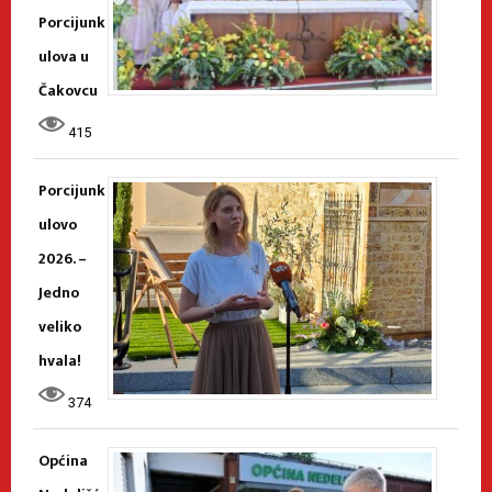
Porcijunk
ulova u
Čakovcu
415
Porcijunk
ulovo
2026. –
Jedno
veliko
hvala!
374
Općina