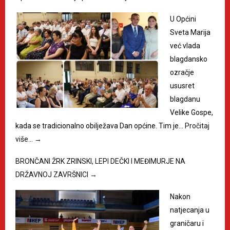
U Općini
Sveta Marija
već vlada
blagdansko
ozračje
ususret
blagdanu
Velike Gospe,
kada se tradicionalno obilježava Dan općine. Tim je…
Pročitaj
više…
→
BRONČANI ŽRK ZRINSKI, LEPI DEČKI I MEĐIMURJE NA
DRŽAVNOJ ZAVRŠNICI
→
Nakon
natjecanja u
graničaru i