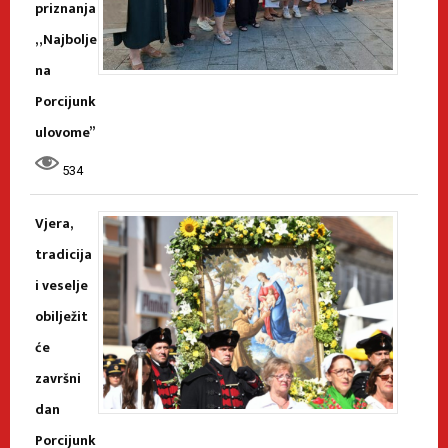
priznanja
„Najbolje
na
Porcijunk
ulovome”
534
Vjera,
tradicija
i veselje
obilježit
će
završni
dan
Porcijunk