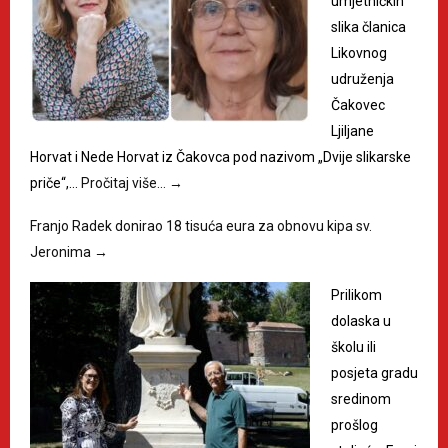
umjetničkih
slika članica
Likovnog
udruženja
Čakovec
Ljiljane
Horvat i Nede Horvat iz Čakovca pod nazivom „Dvije slikarske
priče“,…
Pročitaj više…
→
Franjo Radek donirao 18 tisuća eura za obnovu kipa sv.
Jeronima
→
Prilikom
dolaska u
školu ili
posjeta gradu
sredinom
prošlog