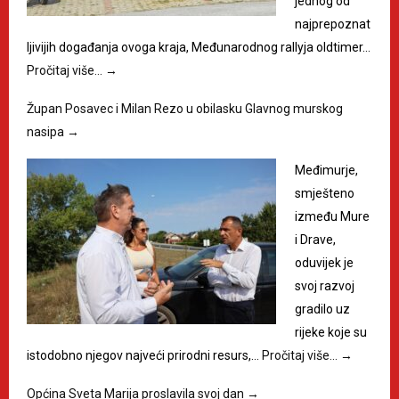
jednog od
najprepoznat
ljivijih događanja ovoga kraja, Međunarodnog rallyja oldtimer…
Pročitaj više…
→
Župan Posavec i Milan Rezo u obilasku Glavnog murskog
nasipa
→
Međimurje,
smješteno
između Mure
i Drave,
oduvijek je
svoj razvoj
gradilo uz
rijeke koje su
istodobno njegov najveći prirodni resurs,…
Pročitaj više…
→
Općina Sveta Marija proslavila svoj dan
→