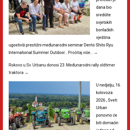
dana bio
središte
svjetskih
borilačkih
vještina
ugostivši prestižni međunarodni seminar Dento Shito Ryu
International Summer Outdoor…
Pročitaj više…
→
Rokovo u Sv. Urbanu donosi 23. Međunarodni rally oldtimer
traktora
→
U nedjelju, 16.
kolovoza
2026., Sveti
Urban
ponovno će
biti domaćin