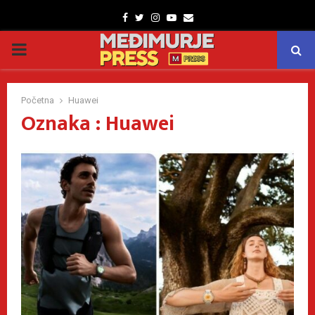
Facebook
Twitter
Instagram
Youtube
Email
PRIMARY
MENU
Početna
Huawei
Oznaka : Huawei