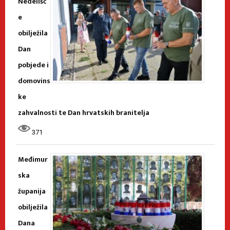
Nedelišć
e
obilježila
Dan
pobjede i
domovins
ke
zahvalnosti te Dan hrvatskih branitelja
371
Međimur
ska
županija
obilježila
Dana