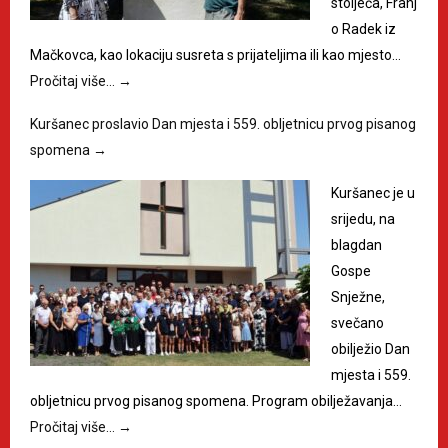
stoljeća, Franj
o Radek iz
Mačkovca, kao lokaciju susreta s prijateljima ili kao mjesto…
Pročitaj više…
→
Kuršanec proslavio Dan mjesta i 559. obljetnicu prvog pisanog
spomena
→
Kuršanec je u
srijedu, na
blagdan
Gospe
Snježne,
svečano
obilježio Dan
mjesta i 559.
obljetnicu prvog pisanog spomena. Program obilježavanja…
Pročitaj više…
→