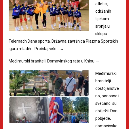
atletici,
održanih
tijekom
srpnja u
sklopu
Telemach Dana sporta, Državna završnica Plazma Sportskih
igara mladih…
Pročitaj više…
→
Međimurski branitelji Domovinskog rata u Kninu
→
Međimurski
branitelji
dostojanstve
no, ponosno i
svečano su
obilježili Dan
pobjede,
domovinske