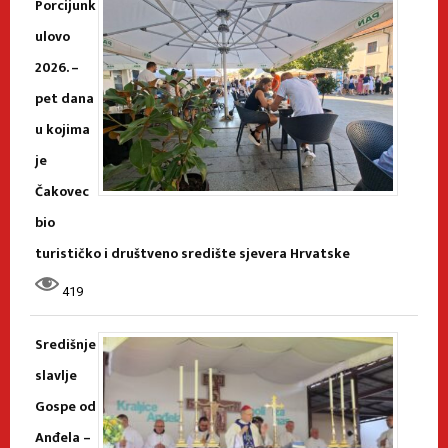
Porcijunk
ulovo
2026. –
pet dana
u kojima
je
Čakovec
bio
turističko i društveno središte sjevera Hrvatske
419
Središnje
slavlje
Gospe od
Anđela –