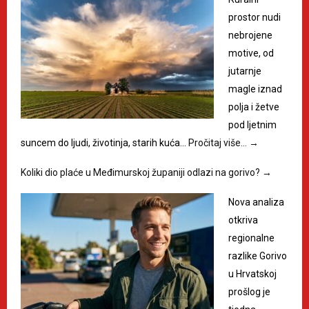
prostor nudi
nebrojene
motive, od
jutarnje
magle iznad
polja i žetve
pod ljetnim
suncem do ljudi, životinja, starih kuća…
Pročitaj više…
→
Koliki dio plaće u Međimurskoj županiji odlazi na gorivo?
→
Nova analiza
otkriva
regionalne
razlike Gorivo
u Hrvatskoj
prošlog je