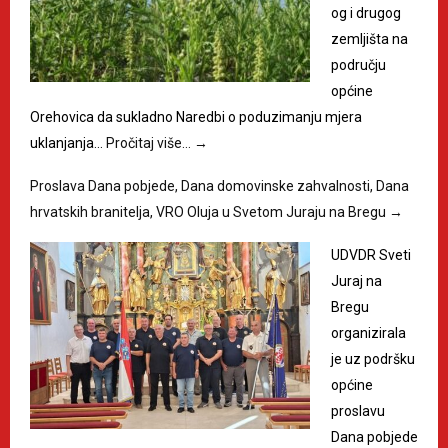
og i drugog
zemljišta na
području
općine
Orehovica da sukladno Naredbi o poduzimanju mjera
uklanjanja…
Pročitaj više…
→
Proslava Dana pobjede, Dana domovinske zahvalnosti, Dana
hrvatskih branitelja, VRO Oluja u Svetom Juraju na Bregu
→
UDVDR Sveti
Juraj na
Bregu
organizirala
je uz podršku
općine
proslavu
Dana pobjede