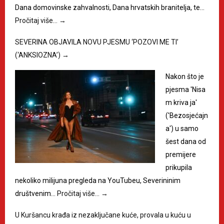
Dana domovinske zahvalnosti, Dana hrvatskih branitelja, te…
Pročitaj više…
→
SEVERINA OBJAVILA NOVU PJESMU ‘POZOVI ME TI’
(‘ANKSIOZNA’)
→
Nakon što je
pjesma 'Nisa
m kriva ja'
('Bezosjećajn
a') u samo
šest dana od
premijere
prikupila
nekoliko milijuna pregleda na YouTubeu, Severininim
društvenim…
Pročitaj više…
→
U Kuršancu krađa iz nezaključane kuće, provala u kuću u