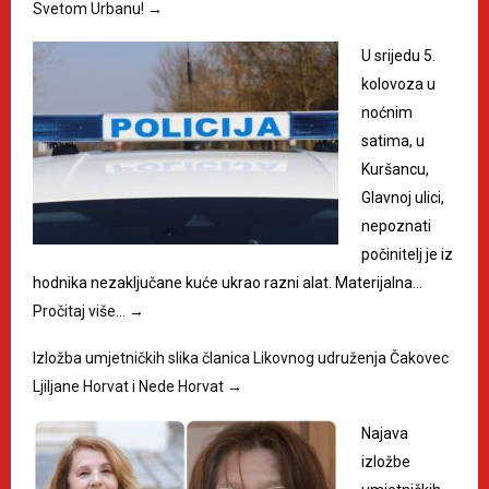
Svetom Urbanu!
→
U srijedu 5.
kolovoza u
noćnim
satima, u
Kuršancu,
Glavnoj ulici,
nepoznati
počinitelj je iz
hodnika nezaključane kuće ukrao razni alat. Materijalna…
Pročitaj više…
→
Izložba umjetničkih slika članica Likovnog udruženja Čakovec
Ljiljane Horvat i Nede Horvat
→
Najava
izložbe