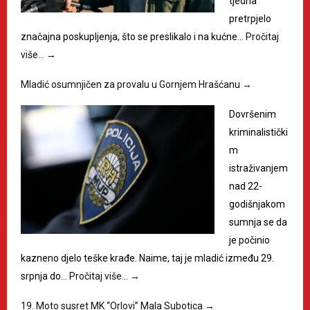
tjedna
pretrpjelo
značajna poskupljenja, što se preslikalo i na kućne…
Pročitaj
više…
→
Mladić osumnjičen za provalu u Gornjem Hrašćanu
→
Dovršenim
kriminalistički
m
istraživanjem
nad 22-
godišnjakom
sumnja se da
je počinio
kazneno djelo teške krađe. Naime, taj je mladić između 29.
srpnja do…
Pročitaj više…
→
19. Moto susret MK “Orlovi” Mala Subotica
→