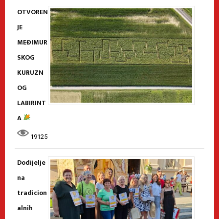
OTVOREN
JE
MEĐIMUR
SKOG
KURUZN
OG
LABIRINT
A
19125
Dodijelje
na
tradicion
alnih