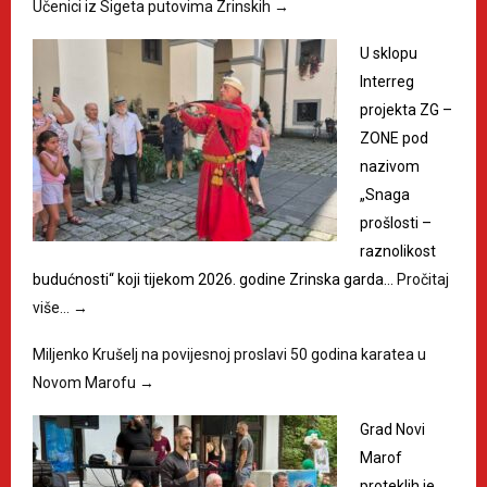
Učenici iz Sigeta putovima Zrinskih
→
U sklopu
Interreg
projekta ZG –
ZONE pod
nazivom
„Snaga
prošlosti –
raznolikost
budućnosti“ koji tijekom 2026. godine Zrinska garda…
Pročitaj
više…
→
Miljenko Krušelj na povijesnoj proslavi 50 godina karatea u
Novom Marofu
→
Grad Novi
Marof
proteklih je