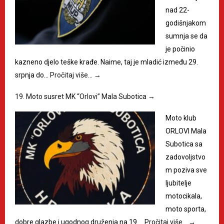
nad 22-
godišnjakom
sumnja se da
je počinio
kazneno djelo teške krađe. Naime, taj je mladić između 29.
srpnja do…
Pročitaj više…
→
19. Moto susret MK “Orlovi” Mala Subotica
→
Moto klub
ORLOVI Mala
Subotica sa
zadovoljstvo
m poziva sve
ljubitelje
motocikala,
moto sporta,
dobre glazbe i ugodnog druženja na 19.…
Pročitaj više…
→