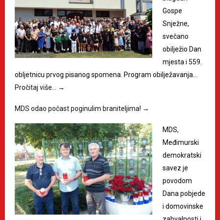
Gospe
Snježne,
svečano
obilježio Dan
mjesta i 559.
obljetnicu prvog pisanog spomena. Program obilježavanja…
Pročitaj više…
→
MDS odao počast poginulim braniteljima!
→
MDS,
Međimurski
demokratski
savez je
povodom
Dana pobjede
i domovinske
zahvalnosti i