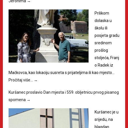
Jeronima
→
Prilikom
dolaska u
školu ili
posjeta gradu
sredinom
prošlog
stoljeća, Franj
o Radek iz
Mačkovca, kao lokaciju susreta s prijateljima ili kao mjesto…
Pročitaj više…
→
Kuršanec proslavio Dan mjesta i 559. obljetnicu prvog pisanog
spomena
→
Kuršanec je u
srijedu, na
blagdan