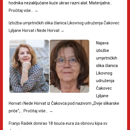
hodnika nezaključane kuće ukrao razni alat. Materijalna…
Pročitaj više…
→
Izložba umjetničkih slika članica Likovnog udruženja Čakovec
Ljiljane Horvat i Nede Horvat
→
Najava
izložbe
umjetničkih
slika članica
Likovnog
udruženja
Čakovec
Ljiljane
Horvat i Nede Horvat iz Čakovca pod nazivom „Dvije slikarske
priče“,…
Pročitaj više…
→
Franjo Radek donirao 18 tisuća eura za obnovu kipa sv.