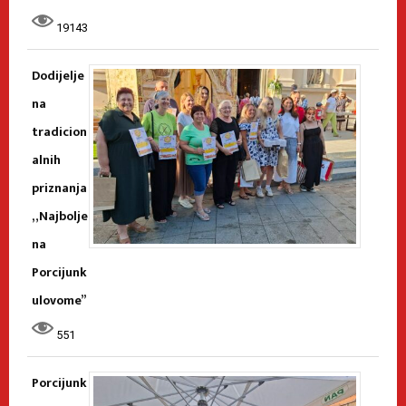
19143
Dodijelje
na
tradicion
alnih
priznanja
„Najbolje
na
Porcijunk
ulovome”
551
Porcijunk