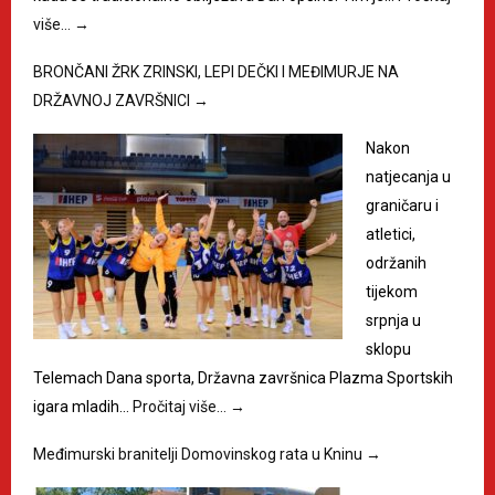
više…
→
BRONČANI ŽRK ZRINSKI, LEPI DEČKI I MEĐIMURJE NA
DRŽAVNOJ ZAVRŠNICI
→
Nakon
natjecanja u
graničaru i
atletici,
održanih
tijekom
srpnja u
sklopu
Telemach Dana sporta, Državna završnica Plazma Sportskih
igara mladih…
Pročitaj više…
→
Međimurski branitelji Domovinskog rata u Kninu
→