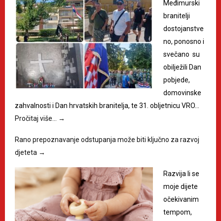
Međimurski
branitelji
dostojanstve
no, ponosno i
svečano su
obilježili Dan
pobjede,
domovinske
zahvalnosti i Dan hrvatskih branitelja, te 31. obljetnicu VRO…
Pročitaj više…
→
Rano prepoznavanje odstupanja može biti ključno za razvoj
djeteta
→
Razvija li se
moje dijete
očekivanim
tempom,