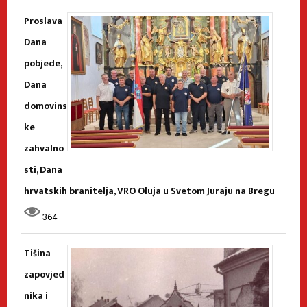
Proslava
Dana
pobjede,
Dana
domovins
ke
zahvalno
sti, Dana
hrvatskih branitelja, VRO Oluja u Svetom Juraju na Bregu
364
Tišina
zapovjed
nika i