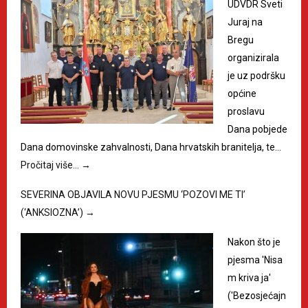
UDVDR Sveti
Juraj na
Bregu
organizirala
je uz podršku
općine
proslavu
Dana pobjede
Dana domovinske zahvalnosti, Dana hrvatskih branitelja, te…
Pročitaj više…
→
SEVERINA OBJAVILA NOVU PJESMU ‘POZOVI ME TI’
(‘ANKSIOZNA’)
→
Nakon što je
pjesma 'Nisa
m kriva ja'
('Bezosjećajn