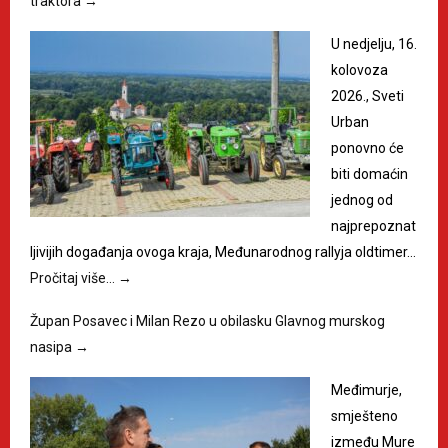
traktora
→
U nedjelju, 16.
kolovoza
2026., Sveti
Urban
ponovno će
biti domaćin
jednog od
najprepoznat
ljivijih događanja ovoga kraja, Međunarodnog rallyja oldtimer…
Pročitaj više…
→
Župan Posavec i Milan Rezo u obilasku Glavnog murskog
nasipa
→
Međimurje,
smješteno
između Mure