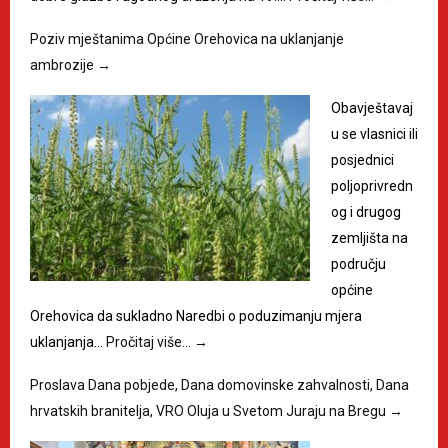
Poziv mještanima Općine Orehovica na uklanjanje
ambrozije
→
Obavještavaj
u se vlasnici ili
posjednici
poljoprivredn
og i drugog
zemljišta na
području
općine
Orehovica da sukladno Naredbi o poduzimanju mjera
uklanjanja…
Pročitaj više…
→
Proslava Dana pobjede, Dana domovinske zahvalnosti, Dana
hrvatskih branitelja, VRO Oluja u Svetom Juraju na Bregu
→