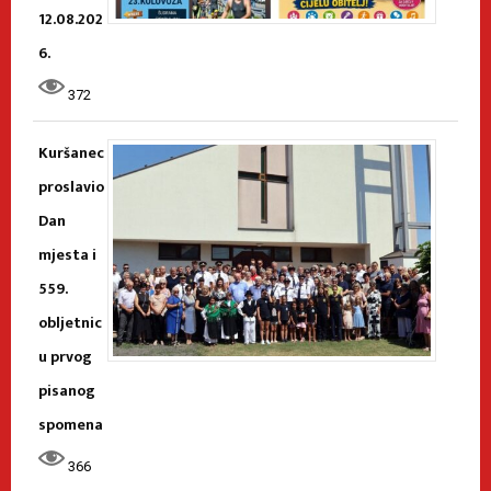
12.08.202
6.
372
Kuršanec
proslavio
Dan
mjesta i
559.
obljetnic
u prvog
pisanog
spomena
366