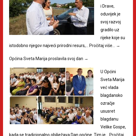
i Drave,
oduvijek je
svoj razvoj
gradilo uz
rijeke koje su
istodobno njegov najveći prirodni resurs,…
Pročitaj više…
→
Općina Sveta Marija proslavila svoj dan
→
U Općini
Sveta Marija
već vlada
blagdansko
ozračje
ususret
blagdanu
Velike Gospe,
kada se tradicionalno obilježava Dan općine. Tim je…
Pročitaj