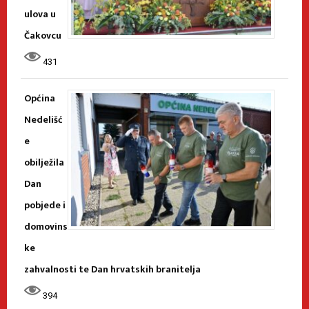
ulova u
Čakovcu
431
Općina
Nedelišć
e
obilježila
Dan
pobjede i
domovins
ke
zahvalnosti te Dan hrvatskih branitelja
394