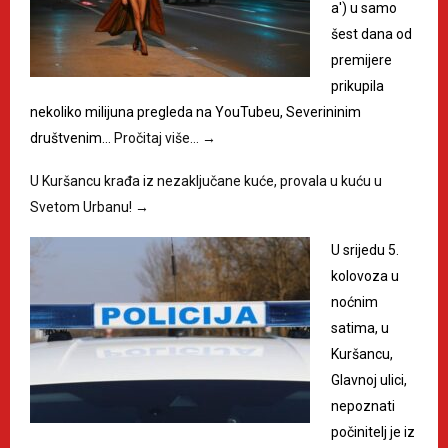
a') u samo
šest dana od
premijere
prikupila
nekoliko milijuna pregleda na YouTubeu, Severininim
društvenim…
Pročitaj više…
→
U Kuršancu krađa iz nezaključane kuće, provala u kuću u
Svetom Urbanu!
→
U srijedu 5.
kolovoza u
noćnim
satima, u
Kuršancu,
Glavnoj ulici,
nepoznati
počinitelj je iz