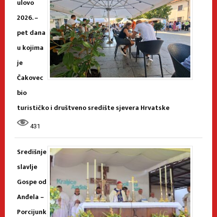
ulovo
2026. –
pet dana
u kojima
je
Čakovec
bio
turističko i društveno središte sjevera Hrvatske
431
Središnje
slavlje
Gospe od
Anđela –
Porcijunk