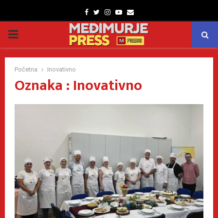
Facebook
Twitter
Instagram
Youtube
Email
PRIMARY
MENU
Početna
Inovativno
Oznaka : Inovativno