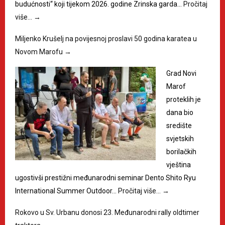
budućnosti“ koji tijekom 2026. godine Zrinska garda…
Pročitaj
više…
→
Miljenko Krušelj na povijesnoj proslavi 50 godina karatea u
Novom Marofu
→
Grad Novi
Marof
proteklih je
dana bio
središte
svjetskih
borilačkih
vještina
ugostivši prestižni međunarodni seminar Dento Shito Ryu
International Summer Outdoor…
Pročitaj više…
→
Rokovo u Sv. Urbanu donosi 23. Međunarodni rally oldtimer