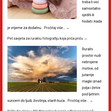
treba li već
samostalno
sjediti ili
hodati i kada
je vrijeme za dodatnu…
Pročitaj više…
→
Pet savjeta za ruralnu fotografiju koja priča priču
→
Ruralni
prostor nudi
nebrojene
motive, od
jutarnje
magle iznad
polja i žetve
pod ljetnim
suncem do ljudi, životinja, starih kuća…
Pročitaj više…
→