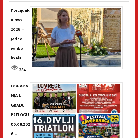
Porcijunk
ulovo
2026. –
Jedno
veliko
hvala!
384
DOGAĐA
NJA U
GRADU
PRELOGU
05.08.202
6. –