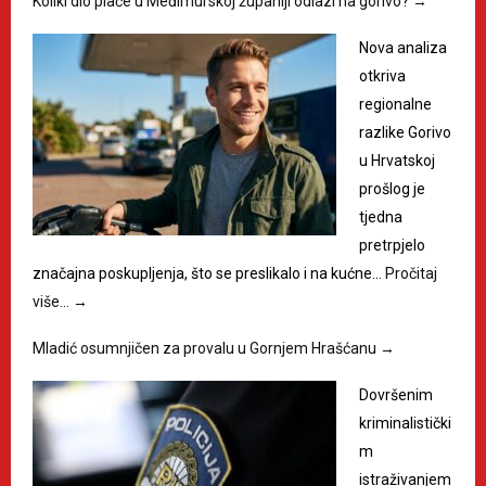
Koliki dio plaće u Međimurskoj županiji odlazi na gorivo?
→
Nova analiza
otkriva
regionalne
razlike Gorivo
u Hrvatskoj
prošlog je
tjedna
pretrpjelo
značajna poskupljenja, što se preslikalo i na kućne…
Pročitaj
više…
→
Mladić osumnjičen za provalu u Gornjem Hrašćanu
→
Dovršenim
kriminalistički
m
istraživanjem