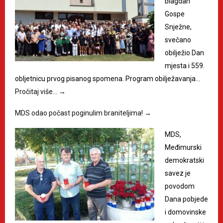
blagdan
Gospe
Snježne,
svečano
obilježio Dan
mjesta i 559.
obljetnicu prvog pisanog spomena. Program obilježavanja…
Pročitaj više…
→
MDS odao počast poginulim braniteljima!
→
MDS,
Međimurski
demokratski
savez je
povodom
Dana pobjede
i domovinske