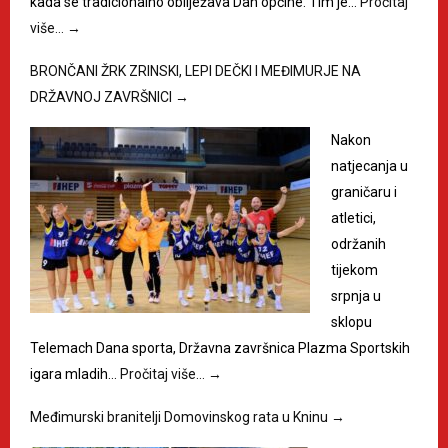
kada se tradicionalno obilježava Dan općine. Tim je…
Pročitaj
više…
→
BRONČANI ŽRK ZRINSKI, LEPI DEČKI I MEĐIMURJE NA
DRŽAVNOJ ZAVRŠNICI
→
Nakon
natjecanja u
graničaru i
atletici,
održanih
tijekom
srpnja u
sklopu
Telemach Dana sporta, Državna završnica Plazma Sportskih
igara mladih…
Pročitaj više…
→
Međimurski branitelji Domovinskog rata u Kninu
→