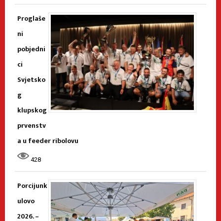
Proglaše
ni
pobjedni
ci
Svjetsko
g
klupskog
prvenstv
a u feeder ribolovu
428
Porcijunk
ulovo
2026. –