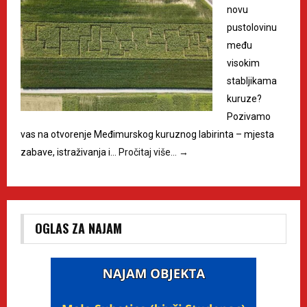
novu
pustolovinu
među
visokim
stabljikama
kuruze?
Pozivamo
vas na otvorenje Međimurskog kuruznog labirinta – mjesta
zabave, istraživanja i…
Pročitaj više…
→
OGLAS ZA NAJAM