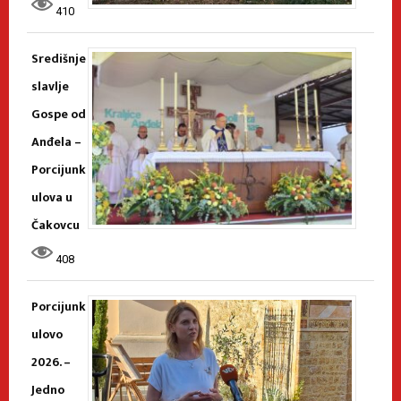
410
Središnje
slavlje
Gospe od
Anđela –
Porcijunk
ulova u
Čakovcu
408
Porcijunk
ulovo
2026. –
Jedno