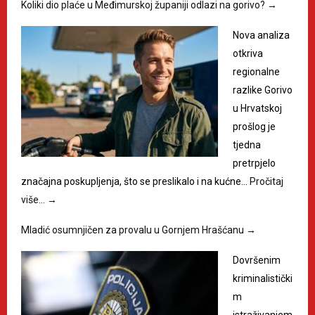
Koliki dio plaće u Međimurskoj županiji odlazi na gorivo?
→
Nova analiza
otkriva
regionalne
razlike Gorivo
u Hrvatskoj
prošlog je
tjedna
pretrpjelo
značajna poskupljenja, što se preslikalo i na kućne…
Pročitaj
više…
→
Mladić osumnjičen za provalu u Gornjem Hrašćanu
→
Dovršenim
kriminalistički
m