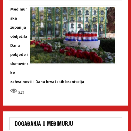
Međimur
ska
županija
obilježila
Dana
pobjede i
domovins
ke
zahvalnosti i Dana hrvatskih branitelja
347
DOGAĐANJA U MEĐIMURJU