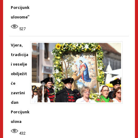
Porcijunk
ulovome”
527
Vjera,
tradicija
i veselje
obilježit
će
završni
dan
Porcijunk
ulova
432