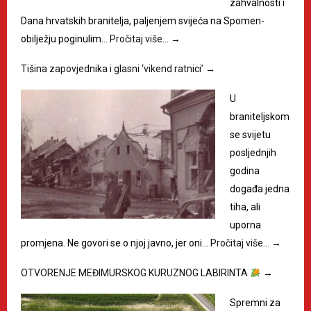
zahvalnosti i
Dana hrvatskih branitelja, paljenjem svijeća na Spomen-
obilježju poginulim…
Pročitaj više…
→
Tišina zapovjednika i glasni ‘vikend ratnici’
→
U
braniteljskom
se svijetu
posljednjih
godina
događa jedna
tiha, ali
uporna
promjena. Ne govori se o njoj javno, jer oni…
Pročitaj više…
→
OTVORENJE MEĐIMURSKOG KURUZNOG LABIRINTA
→
Spremni za