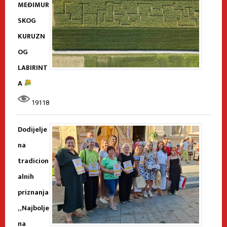
MEĐIMUR
SKOG
KURUZN
OG
LABIRINT
A
19118
Dodijelje
na
tradicion
alnih
priznanja
„Najbolje
na