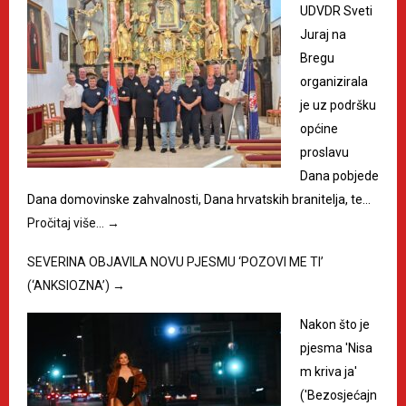
UDVDR Sveti
Juraj na
Bregu
organizirala
je uz podršku
općine
proslavu
Dana pobjede
Dana domovinske zahvalnosti, Dana hrvatskih branitelja, te…
Pročitaj više…
→
SEVERINA OBJAVILA NOVU PJESMU ‘POZOVI ME TI’
(‘ANKSIOZNA’)
→
Nakon što je
pjesma 'Nisa
m kriva ja'
('Bezosjećajn