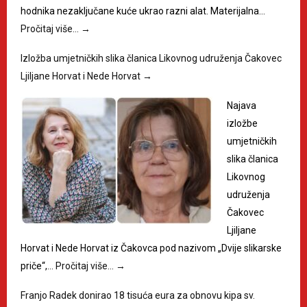
hodnika nezaključane kuće ukrao razni alat. Materijalna…
Pročitaj više…
→
Izložba umjetničkih slika članica Likovnog udruženja Čakovec
Ljiljane Horvat i Nede Horvat
→
Najava
izložbe
umjetničkih
slika članica
Likovnog
udruženja
Čakovec
Ljiljane
Horvat i Nede Horvat iz Čakovca pod nazivom „Dvije slikarske
priče“,…
Pročitaj više…
→
Franjo Radek donirao 18 tisuća eura za obnovu kipa sv.