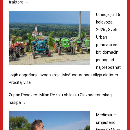
traktora
→
U nedjelju, 16.
kolovoza
2026., Sveti
Urban
ponovno će
biti domaćin
jednog od
najprepoznat
ljivijih događanja ovoga kraja, Međunarodnog rallyja oldtimer…
Pročitaj više…
→
Župan Posavec i Milan Rezo u obilasku Glavnog murskog
nasipa
→
Međimurje,
smješteno