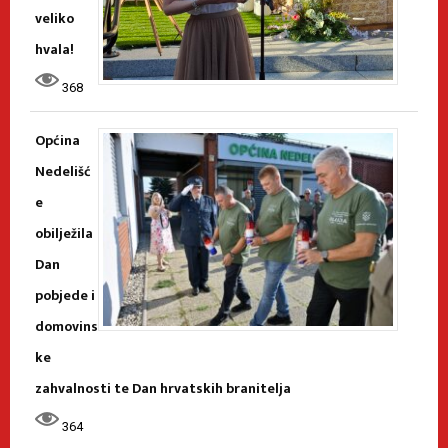
veliko
hvala!
368
Općina
Nedelišć
e
obilježila
Dan
pobjede i
domovins
ke
zahvalnosti te Dan hrvatskih branitelja
364