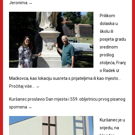
Jeronima
→
Prilikom
dolaska u
školu ili
posjeta gradu
sredinom
prošlog
stoljeća, Franj
o Radek iz
Mačkovca, kao lokaciju susreta s prijateljima ili kao mjesto…
Pročitaj više…
→
Kuršanec proslavio Dan mjesta i 559. obljetnicu prvog pisanog
spomena
→
Kuršanec je u
srijedu, na