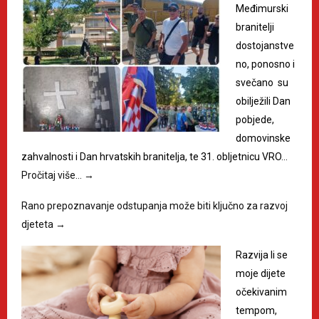
Međimurski
branitelji
dostojanstve
no, ponosno i
svečano su
obilježili Dan
pobjede,
domovinske
zahvalnosti i Dan hrvatskih branitelja, te 31. obljetnicu VRO…
Pročitaj više…
→
Rano prepoznavanje odstupanja može biti ključno za razvoj
djeteta
→
Razvija li se
moje dijete
očekivanim
tempom,