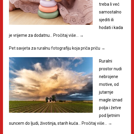
treba li već
samostalno
sjediti ili
hodati i kada
je vrijeme za dodatnu…
Pročitaj više…
→
Pet savjeta za ruralnu fotografiju koja priča priču
→
Ruralni
prostor nudi
nebrojene
motive, od
jutarnje
magle iznad
polja i žetve
pod ljetnim
suncem do ljudi, životinja, starih kuća…
Pročitaj više…
→