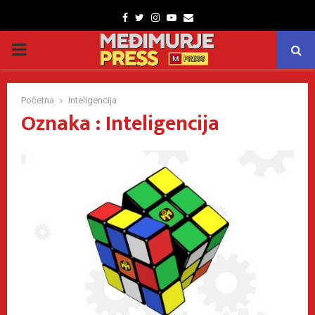
Facebook
Twitter
Instagram
Youtube
Email
PRIMARY
MENU
Početna
Inteligencija
Oznaka : Inteligencija