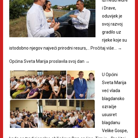
između Mure
i Drave,
oduvijek je
svoj razvoj
gradilo uz
rijeke koje su
istodobno njegov najveći prirodni resurs,…
Pročitaj više…
→
Općina Sveta Marija proslavila svoj dan
→
U Općini
Sveta Marija
već vlada
blagdansko
ozračje
ususret
blagdanu
Velike Gospe,