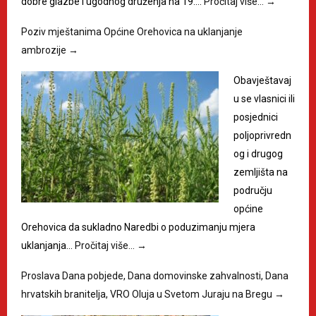
dobre glazbe i ugodnog druženja na 19.…
Pročitaj više…
→
Poziv mještanima Općine Orehovica na uklanjanje
ambrozije
→
Obavještavaj
u se vlasnici ili
posjednici
poljoprivredn
og i drugog
zemljišta na
području
općine
Orehovica da sukladno Naredbi o poduzimanju mjera
uklanjanja…
Pročitaj više…
→
Proslava Dana pobjede, Dana domovinske zahvalnosti, Dana
hrvatskih branitelja, VRO Oluja u Svetom Juraju na Bregu
→