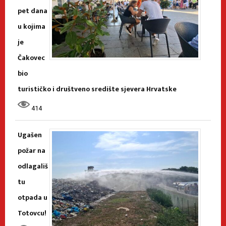
pet dana
u kojima
je
Čakovec
bio
turističko i društveno središte sjevera Hrvatske
414
Ugašen
požar na
odlagališ
tu
otpada u
Totovcu!