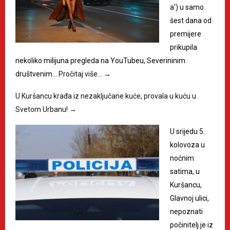
a') u samo
šest dana od
premijere
prikupila
nekoliko milijuna pregleda na YouTubeu, Severininim
društvenim…
Pročitaj više…
→
U Kuršancu krađa iz nezaključane kuće, provala u kuću u
Svetom Urbanu!
→
U srijedu 5.
kolovoza u
noćnim
satima, u
Kuršancu,
Glavnoj ulici,
nepoznati
počinitelj je iz