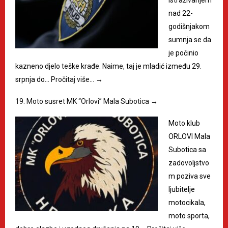
istraživanjem
nad 22-
godišnjakom
sumnja se da
je počinio
kazneno djelo teške krađe. Naime, taj je mladić između 29.
srpnja do…
Pročitaj više…
→
19. Moto susret MK “Orlovi” Mala Subotica
→
Moto klub
ORLOVI Mala
Subotica sa
zadovoljstvo
m poziva sve
ljubitelje
motocikala,
moto sporta,