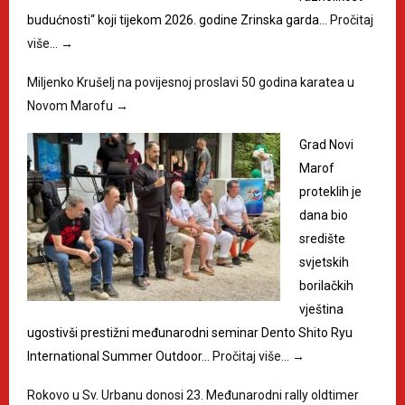
budućnosti“ koji tijekom 2026. godine Zrinska garda…
Pročitaj
više…
→
Miljenko Krušelj na povijesnoj proslavi 50 godina karatea u
Novom Marofu
→
Grad Novi
Marof
proteklih je
dana bio
središte
svjetskih
borilačkih
vještina
ugostivši prestižni međunarodni seminar Dento Shito Ryu
International Summer Outdoor…
Pročitaj više…
→
Rokovo u Sv. Urbanu donosi 23. Međunarodni rally oldtimer