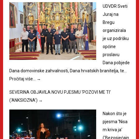
UDVDR Sveti
Juraj na
Bregu
organizirala
je uz podršku
općine
proslavu
Dana pobjede
Dana domovinske zahvalnosti, Dana hrvatskih branitelja, te…
Pročitaj više…
→
SEVERINA OBJAVILA NOVU PJESMU ‘POZOVI ME TI’
(‘ANKSIOZNA’)
→
Nakon što je
pjesma 'Nisa
m kriva ja'
('Bezosjećajn