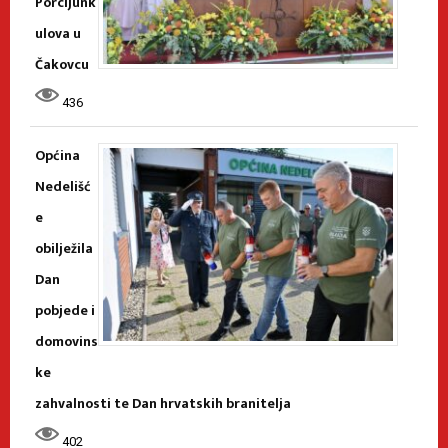
Porcijunk
ulova u
Čakovcu
436
Općina
Nedelišć
e
obilježila
Dan
pobjede i
domovins
ke
zahvalnosti te Dan hrvatskih branitelja
402