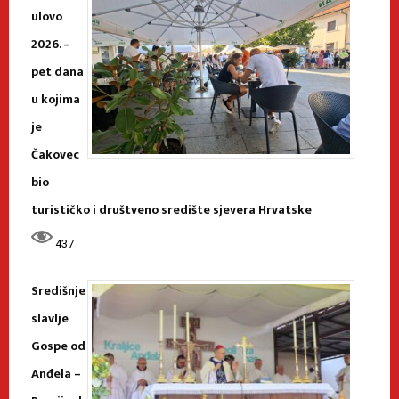
ulovo
2026. –
pet dana
u kojima
je
Čakovec
bio
turističko i društveno središte sjevera Hrvatske
437
Središnje
slavlje
Gospe od
Anđela –