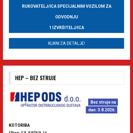
RUKOVATELJ/ICA SPECIJALNIM VOZILOM ZA
ODVODNJU
1 IZVRŠITELJ/ICA
KLIKNI ZA DETALJE!
HEP – BEZ STRUJE
Bez struje na
dan: 3.8.2026.
KOTORIBA
Ulica:
SAJMIŠNA 16.