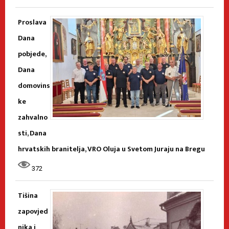
Proslava
Dana
pobjede,
Dana
domovins
ke
zahvalno
sti, Dana
hrvatskih branitelja, VRO Oluja u Svetom Juraju na Bregu
372
Tišina
zapovjed
nika i