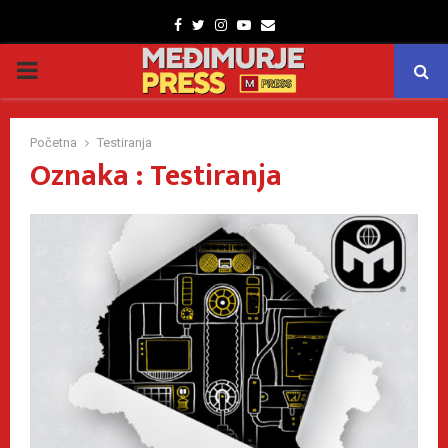
Facebook
Twitter
Instagram
Youtube
Email
PRIMARY
MENU
Početna
Testiranja
Oznaka : Testiranja