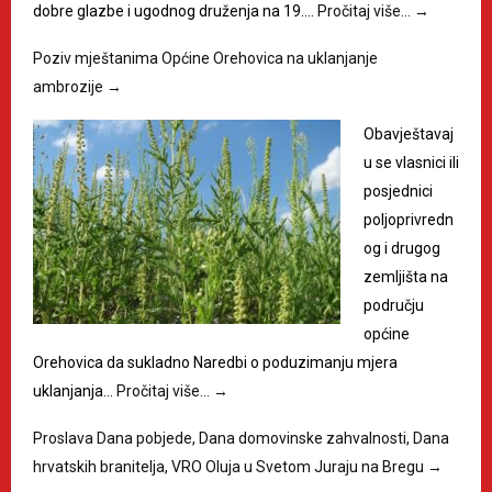
dobre glazbe i ugodnog druženja na 19.…
Pročitaj više…
→
Poziv mještanima Općine Orehovica na uklanjanje
ambrozije
→
Obavještavaj
u se vlasnici ili
posjednici
poljoprivredn
og i drugog
zemljišta na
području
općine
Orehovica da sukladno Naredbi o poduzimanju mjera
uklanjanja…
Pročitaj više…
→
Proslava Dana pobjede, Dana domovinske zahvalnosti, Dana
hrvatskih branitelja, VRO Oluja u Svetom Juraju na Bregu
→