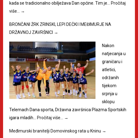
kada se tradicionalno obilježava Dan općine. Tim je…
Pročitaj
više…
→
BRONČANI ŽRK ZRINSKI, LEPI DEČKI I MEĐIMURJE NA
DRŽAVNOJ ZAVRŠNICI
→
Nakon
natjecanja u
graničaru i
atletici,
održanih
tijekom
srpnja u
sklopu
Telemach Dana sporta, Državna završnica Plazma Sportskih
igara mladih…
Pročitaj više…
→
Međimurski branitelji Domovinskog rata u Kninu
→