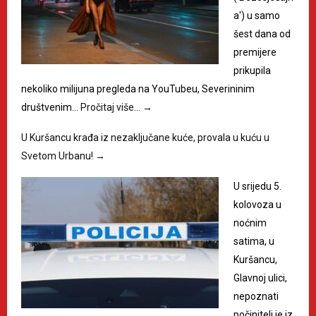
a') u samo
šest dana od
premijere
prikupila
nekoliko milijuna pregleda na YouTubeu, Severininim
društvenim…
Pročitaj više…
→
U Kuršancu krađa iz nezaključane kuće, provala u kuću u
Svetom Urbanu!
→
U srijedu 5.
kolovoza u
noćnim
satima, u
Kuršancu,
Glavnoj ulici,
nepoznati
počinitelj je iz