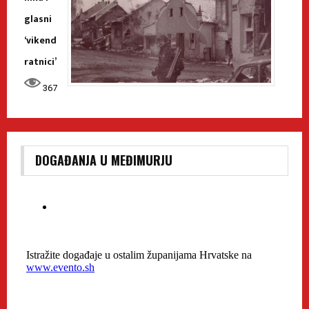
glasni
‘vikend
ratnici’
367
DOGAĐANJA U MEĐIMURJU