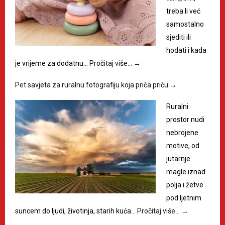
treba li već
samostalno
sjediti ili
hodati i kada
je vrijeme za dodatnu…
Pročitaj više…
→
Pet savjeta za ruralnu fotografiju koja priča priču
→
Ruralni
prostor nudi
nebrojene
motive, od
jutarnje
magle iznad
polja i žetve
pod ljetnim
suncem do ljudi, životinja, starih kuća…
Pročitaj više…
→