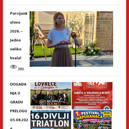
Porcijunk
ulovo
2026. –
Jedno
veliko
hvala!
385
DOGAĐA
NJA U
GRADU
PRELOGU
05.08.202
6. –