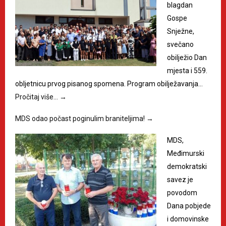
blagdan
Gospe
Snježne,
svečano
obilježio Dan
mjesta i 559.
obljetnicu prvog pisanog spomena. Program obilježavanja…
Pročitaj više…
→
MDS odao počast poginulim braniteljima!
→
MDS,
Međimurski
demokratski
savez je
povodom
Dana pobjede
i domovinske