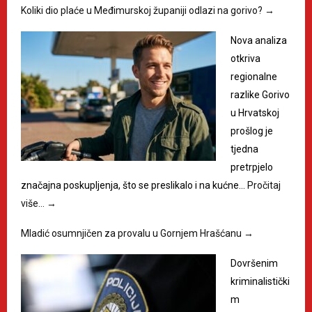
Koliki dio plaće u Međimurskoj županiji odlazi na gorivo?
→
Nova analiza
otkriva
regionalne
razlike Gorivo
u Hrvatskoj
prošlog je
tjedna
pretrpjelo
značajna poskupljenja, što se preslikalo i na kućne…
Pročitaj
više…
→
Mladić osumnjičen za provalu u Gornjem Hrašćanu
→
Dovršenim
kriminalistički
m