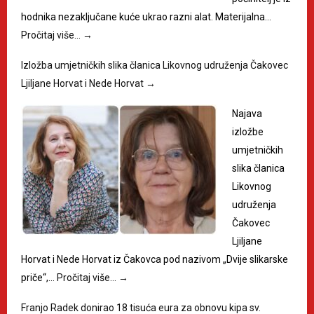
hodnika nezaključane kuće ukrao razni alat. Materijalna…
Pročitaj više…
→
Izložba umjetničkih slika članica Likovnog udruženja Čakovec
Ljiljane Horvat i Nede Horvat
→
Najava
izložbe
umjetničkih
slika članica
Likovnog
udruženja
Čakovec
Ljiljane
Horvat i Nede Horvat iz Čakovca pod nazivom „Dvije slikarske
priče“,…
Pročitaj više…
→
Franjo Radek donirao 18 tisuća eura za obnovu kipa sv.