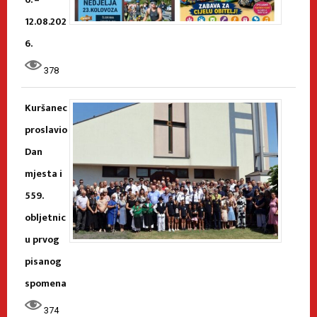
12.08.202
6.
378
Kuršanec
proslavio
Dan
mjesta i
559.
obljetnic
u prvog
pisanog
spomena
374