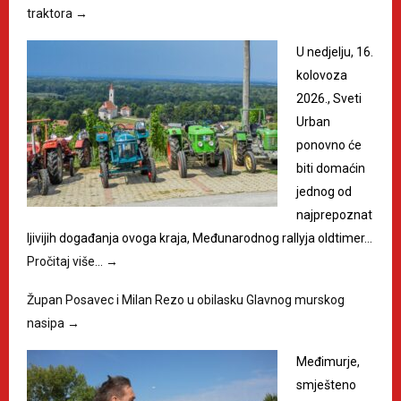
traktora
→
U nedjelju, 16.
kolovoza
2026., Sveti
Urban
ponovno će
biti domaćin
jednog od
najprepoznat
ljivijih događanja ovoga kraja, Međunarodnog rallyja oldtimer…
Pročitaj više…
→
Župan Posavec i Milan Rezo u obilasku Glavnog murskog
nasipa
→
Međimurje,
smješteno