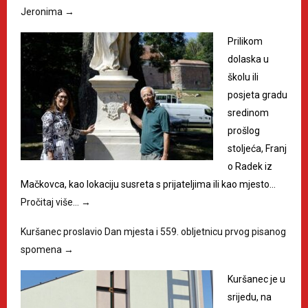
Jeronima
→
Prilikom
dolaska u
školu ili
posjeta gradu
sredinom
prošlog
stoljeća, Franj
o Radek iz
Mačkovca, kao lokaciju susreta s prijateljima ili kao mjesto…
Pročitaj više…
→
Kuršanec proslavio Dan mjesta i 559. obljetnicu prvog pisanog
spomena
→
Kuršanec je u
srijedu, na