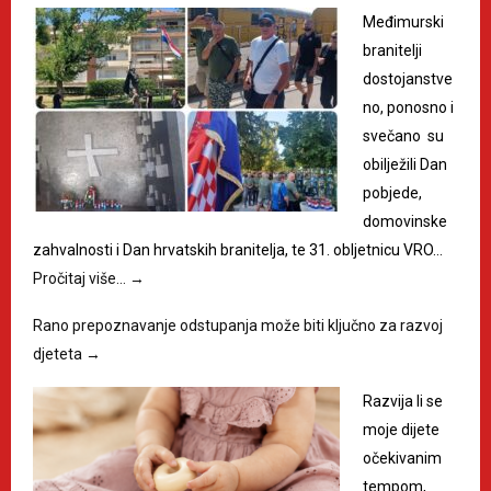
Međimurski
branitelji
dostojanstve
no, ponosno i
svečano su
obilježili Dan
pobjede,
domovinske
zahvalnosti i Dan hrvatskih branitelja, te 31. obljetnicu VRO…
Pročitaj više…
→
Rano prepoznavanje odstupanja može biti ključno za razvoj
djeteta
→
Razvija li se
moje dijete
očekivanim
tempom,