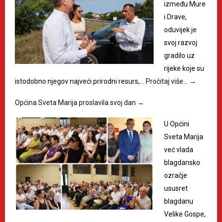
između Mure
i Drave,
oduvijek je
svoj razvoj
gradilo uz
rijeke koje su
istodobno njegov najveći prirodni resurs,…
Pročitaj više…
→
Općina Sveta Marija proslavila svoj dan
→
U Općini
Sveta Marija
već vlada
blagdansko
ozračje
ususret
blagdanu
Velike Gospe,