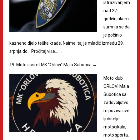
istraživanjem
nad 22-
godišnjakom
sumnja se da
je počinio
kazneno djelo teške krađe. Naime, taj je mladić između 29.
srpnja do…
Pročitaj više…
→
19. Moto susret MK “Orlovi” Mala Subotica
→
Moto klub
ORLOVI Mala
Subotica sa
zadovoljstvo
m poziva sve
ljubitelje
motocikala,
moto sporta,