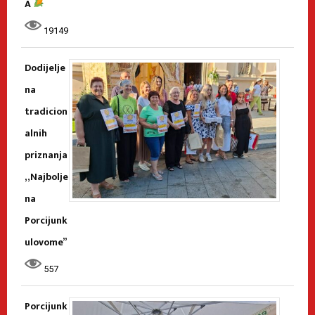
A
19149
Dodijelje
na
tradicion
alnih
priznanja
„Najbolje
na
Porcijunk
ulovome”
557
Porcijunk