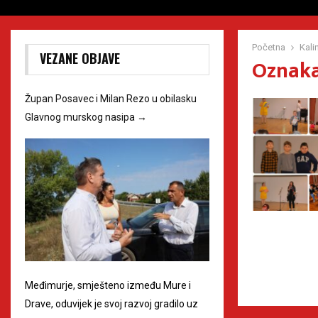
Početna
Kali
VEZANE OBJAVE
Oznaka
Župan Posavec i Milan Rezo u obilasku
Glavnog murskog nasipa
→
Međimurje, smješteno između Mure i
Drave, oduvijek je svoj razvoj gradilo uz