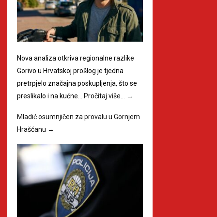
Nova analiza otkriva regionalne razlike
Gorivo u Hrvatskoj prošlog je tjedna
pretrpjelo značajna poskupljenja, što se
preslikalo i na kućne…
Pročitaj više…
→
Mladić osumnjičen za provalu u Gornjem
Hrašćanu
→