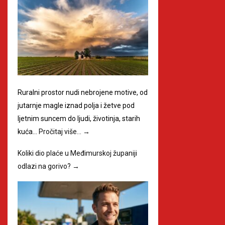
Ruralni prostor nudi nebrojene motive, od
jutarnje magle iznad polja i žetve pod
ljetnim suncem do ljudi, životinja, starih
kuća…
Pročitaj više…
→
Koliki dio plaće u Međimurskoj županiji
odlazi na gorivo?
→