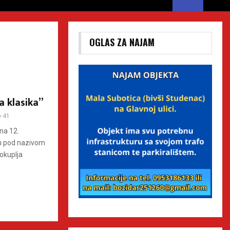
OGLAS ZA NAJAM
a klasika”
41
na 12.
ih pod nazivom
 okuplja