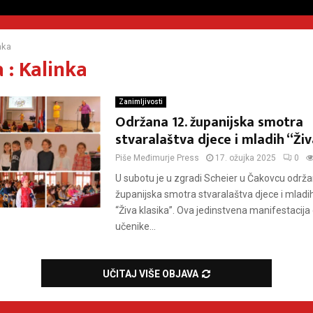
nka
 : Kalinka
Zanimljivosti
Održana 12. županijska smotra
stvaralaštva djece i mladih “Živ
Piše
Međimurje Press
17. ožujka 2025
0
U subotu je u zgradi Scheier u Čakovcu održa
županijska smotra stvaralaštva djece i mlad
“Živa klasika”. Ova jedinstvena manifestacija
učenike...
UČITAJ VIŠE OBJAVA