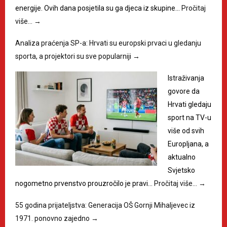
energije. Ovih dana posjetila su ga djeca iz skupine…
Pročitaj
više…
→
Analiza praćenja SP-a: Hrvati su europski prvaci u gledanju
sporta, a projektori su sve popularniji
→
​Istraživanja
govore da
Hrvati gledaju
sport na TV-u
više od svih
Europljana, a
aktualno
Svjetsko
nogometno prvenstvo prouzročilo je pravi…
Pročitaj više…
→
55 godina prijateljstva: Generacija OŠ Gornji Mihaljevec iz
1971. ponovno zajedno
→