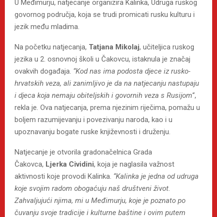
U Međimurju, natjecanje organizira Kalinka, Udruga ruskog
govornog područja, koja se trudi promicati rusku kulturu i
jezik među mladima.
Na početku natjecanja,
Tatjana
Mikolaj
, učiteljica ruskog
jezika u 2. osnovnoj školi u Čakovcu, istaknula je značaj
ovakvih događaja.
“Kod nas ima podosta djece iz rusko-
hrvatskih veza, ali zanimljivo je da na natjecanju nastupaju
i djeca koja nemaju obiteljskih i govornih veza s Rusijom
“,
rekla je. Ova natjecanja, prema njezinim riječima, pomažu u
boljem razumijevanju i povezivanju naroda, kao i u
upoznavanju bogate ruske književnosti i druženju.
Natjecanje je otvorila gradonačelnica Grada
Čakovca,
Ljerka Cividini
, koja je naglasila važnost
aktivnosti koje provodi Kalinka.
“Kalinka je jedna od udruga
koje svojim radom obogaćuju naš društveni život.
Zahvaljujući njima, mi u Međimurju, koje je poznato po
čuvanju svoje tradicije i kulturne baštine i ovim putem