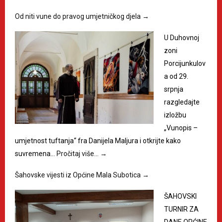
Od niti vune do pravog umjetničkog djela
→
U Duhovnoj
zoni
Porcijunkulov
a od 29.
srpnja
razgledajte
izložbu
„Vunopis –
umjetnost tuftanja“ fra Danijela Maljura i otkrijte kako
suvremena…
Pročitaj više…
→
Šahovske vijesti iz Općine Mala Subotica
→
ŠAHOVSKI
TURNIR ZA