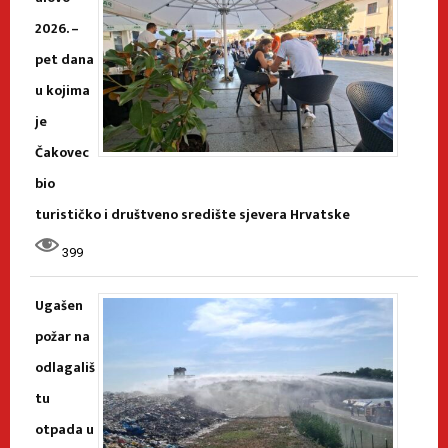
2026. –
pet dana
u kojima
je
Čakovec
bio
turističko i društveno središte sjevera Hrvatske
399
Ugašen
požar na
odlagališ
tu
otpada u