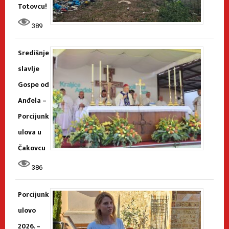
Totovcu!
389
Središnje
slavlje
Gospe od
Anđela –
Porcijunk
ulova u
Čakovcu
386
Porcijunk
ulovo
2026. –