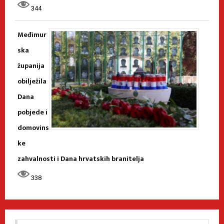
344
Međimur
ska
županija
obilježila
Dana
pobjede i
domovins
ke
zahvalnosti i Dana hrvatskih branitelja
338