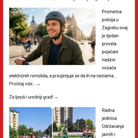
Prometna
policija u
Zagrebu ovaj
je tjedan
provela
pojačani
nadzor
vozača
električnih romobila, a procjenjuje se da ih na cestama…
Pročitaj više…
→
Za ljepši i uredniji grad!
→
Radna
jedinica
Održavanje
javnih i