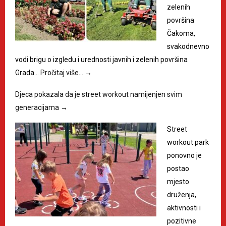
zelenih
površina
Čakoma,
svakodnevno
vodi brigu o izgledu i urednosti javnih i zelenih površina
Grada…
Pročitaj više…
→
Djeca pokazala da je street workout namijenjen svim
generacijama
→
Street
workout park
ponovno je
postao
mjesto
druženja,
aktivnosti i
pozitivne