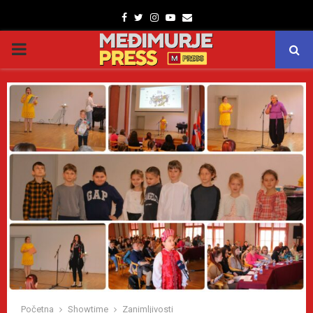
Facebook
Twitter
Instagram
Youtube
Email
PRIMARY
MENU
Početna
Showtime
Zanimljivosti