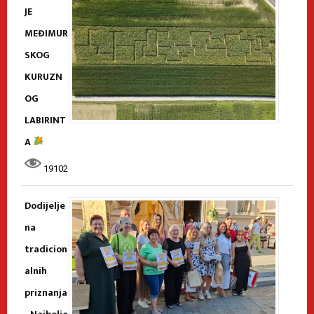
JE
MEĐIMUR
SKOG
KURUZN
OG
LABIRINT
A
19102
Dodijelje
na
tradicion
alnih
priznanja