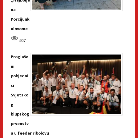
„Najbolje
na
Porcijunk
ulovome”
507
Proglaše
ni
pobjedni
ci
Svjetsko
g
klupskog
prvenstv
a u feeder ribolovu