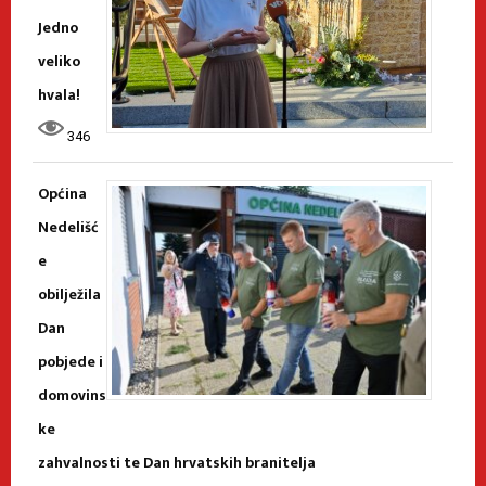
Jedno
veliko
hvala!
346
Općina
Nedelišć
e
obilježila
Dan
pobjede i
domovins
ke
zahvalnosti te Dan hrvatskih branitelja