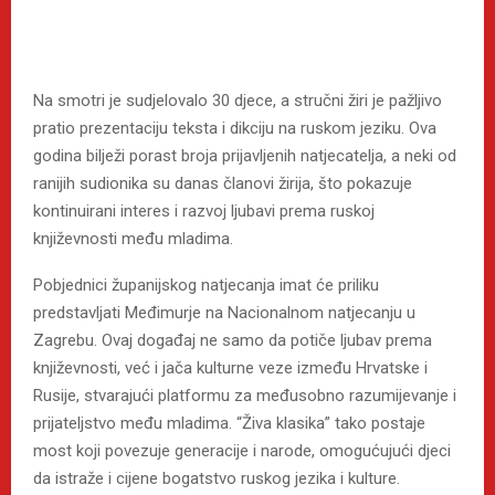
Na smotri je sudjelovalo 30 djece, a stručni žiri je pažljivo
pratio prezentaciju teksta i dikciju na ruskom jeziku. Ova
godina bilježi porast broja prijavljenih natjecatelja, a neki od
ranijih sudionika su danas članovi žirija, što pokazuje
kontinuirani interes i razvoj ljubavi prema ruskoj
književnosti među mladima.
Pobjednici županijskog natjecanja imat će priliku
predstavljati Međimurje na Nacionalnom natjecanju u
Zagrebu. Ovaj događaj ne samo da potiče ljubav prema
književnosti, već i jača kulturne veze između Hrvatske i
Rusije, stvarajući platformu za međusobno razumijevanje i
prijateljstvo među mladima. “Živa klasika” tako postaje
most koji povezuje generacije i narode, omogućujući djeci
da istraže i cijene bogatstvo ruskog jezika i kulture.