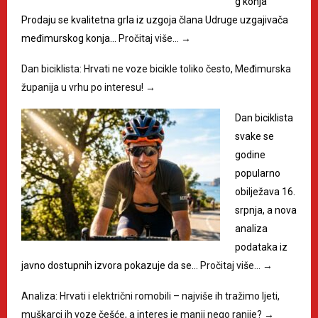
g konja
Prodaju se kvalitetna grla iz uzgoja člana Udruge uzgajivača
međimurskog konja…
Pročitaj više…
→
Dan biciklista: Hrvati ne voze bicikle toliko često, Međimurska
županija u vrhu po interesu!
→
Dan biciklista
svake se
godine
popularno
obilježava 16.
srpnja, a nova
analiza
podataka iz
javno dostupnih izvora pokazuje da se…
Pročitaj više…
→
Analiza: Hrvati i električni romobili – najviše ih tražimo ljeti,
muškarci ih voze češće, a interes je manji nego ranije?
→