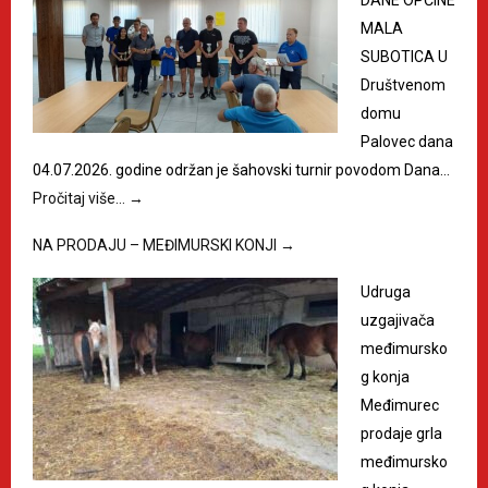
DANE OPĆINE
MALA
SUBOTICA U
Društvenom
domu
Palovec dana
04.07.2026. godine održan je šahovski turnir povodom Dana…
Pročitaj više…
→
NA PRODAJU – MEĐIMURSKI KONJI
→
Udruga
uzgajivača
međimursko
g konja
Međimurec
prodaje grla
međimursko