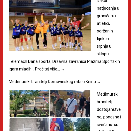
Nakon
natjecanja u
graničaru i
atletici,
održanih
tijekom
srpnja u
sklopu
Telemach Dana sporta, Državna završnica Plazma Sportskih
igara mladih…
Pročitaj više…
→
Međimurski branitelji Domovinskog rata u Kninu
→
Međimurski
branitelji
dostojanstve
no, ponosno i
svečano su