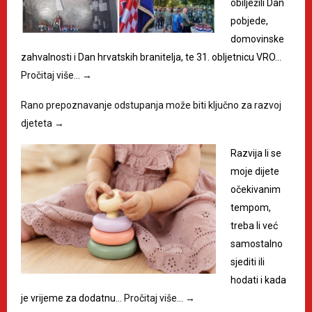
obilježili Dan
pobjede,
domovinske
zahvalnosti i Dan hrvatskih branitelja, te 31. obljetnicu VRO…
Pročitaj više…
→
Rano prepoznavanje odstupanja može biti ključno za razvoj
djeteta
→
Razvija li se
moje dijete
očekivanim
tempom,
treba li već
samostalno
sjediti ili
hodati i kada
je vrijeme za dodatnu…
Pročitaj više…
→