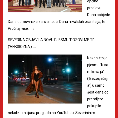
općine
proslavu
Dana pobjede
Dana domovinske zahvalnosti, Dana hrvatskih branitelja, te…
Pročitaj više…
→
SEVERINA OBJAVILA NOVU PJESMU ‘POZOVI ME TI’
(‘ANKSIOZNA’)
→
Nakon što je
pjesma 'Nisa
m kriva ja'
('Bezosjećajn
a') u samo
šest dana od
premijere
prikupila
nekoliko milijuna pregleda na YouTubeu, Severininim