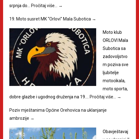
srpnja do…
Pročitaj više…
→
19. Moto susret MK “Orlovi” Mala Subotica
→
Moto klub
ORLOVI Mala
Subotica sa
zadovoljstvo
m poziva sve
ljubitelje
motocikala,
moto sporta,
dobre glazbe i ugodnog druženja na 19.…
Pročitaj više…
→
Poziv mještanima Općine Orehovica na uklanjanje
ambrozije
→
Obavještavaj