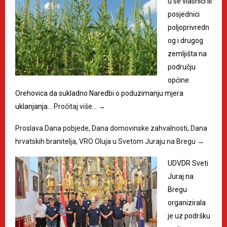
u se vlasnici ili
posjednici
poljoprivredn
og i drugog
zemljišta na
području
općine
Orehovica da sukladno Naredbi o poduzimanju mjera
uklanjanja…
Pročitaj više…
→
Proslava Dana pobjede, Dana domovinske zahvalnosti, Dana
hrvatskih branitelja, VRO Oluja u Svetom Juraju na Bregu
→
UDVDR Sveti
Juraj na
Bregu
organizirala
je uz podršku