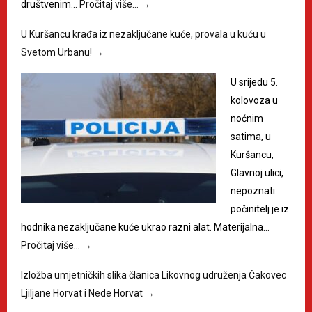
društvenim…
Pročitaj više…
→
U Kuršancu krađa iz nezaključane kuće, provala u kuću u
Svetom Urbanu!
→
U srijedu 5.
kolovoza u
noćnim
satima, u
Kuršancu,
Glavnoj ulici,
nepoznati
počinitelj je iz
hodnika nezaključane kuće ukrao razni alat. Materijalna…
Pročitaj više…
→
Izložba umjetničkih slika članica Likovnog udruženja Čakovec
Ljiljane Horvat i Nede Horvat
→