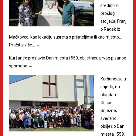
sredinom
prošlog
stoljeća, Franj
o Radek iz
Mačkovca, kao lokaciju susreta s prijateljima ili kao mjesto…
Pročitaj više…
→
Kuršanec proslavio Dan mjesta i 559. obljetnicu prvog pisanog
spomena
→
Kuršanec je u
srijedu, na
blagdan
Gospe
Snježne,
svečano
obilježio Dan
mjesta i 559.