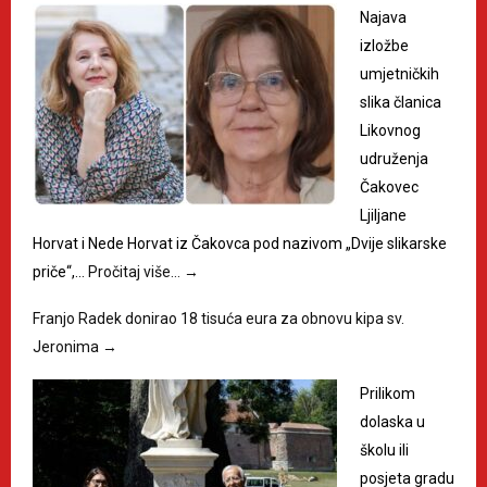
Najava
izložbe
umjetničkih
slika članica
Likovnog
udruženja
Čakovec
Ljiljane
Horvat i Nede Horvat iz Čakovca pod nazivom „Dvije slikarske
priče“,…
Pročitaj više…
→
Franjo Radek donirao 18 tisuća eura za obnovu kipa sv.
Jeronima
→
Prilikom
dolaska u
školu ili
posjeta gradu