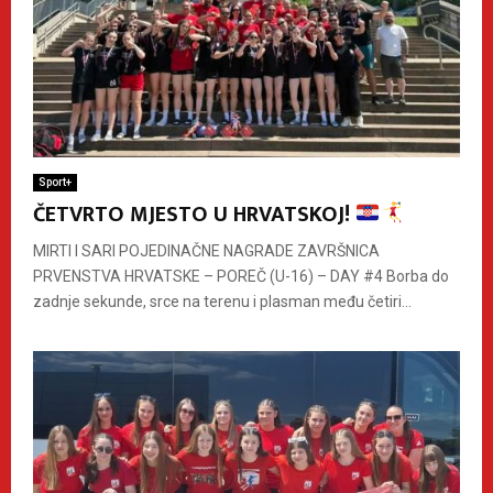
Sport+
ČETVRTO MJESTO U HRVATSKOJ!
MIRTI I SARI POJEDINAČNE NAGRADE ZAVRŠNICA
PRVENSTVA HRVATSKE – POREČ (U-16) – DAY #4 Borba do
zadnje sekunde, srce na terenu i plasman među četiri...