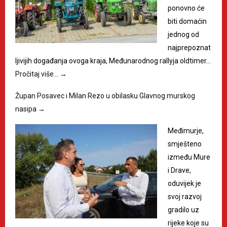
ponovno će
biti domaćin
jednog od
najprepoznat
ljivijih događanja ovoga kraja, Međunarodnog rallyja oldtimer…
Pročitaj više…
→
Župan Posavec i Milan Rezo u obilasku Glavnog murskog
nasipa
→
Međimurje,
smješteno
između Mure
i Drave,
oduvijek je
svoj razvoj
gradilo uz
rijeke koje su