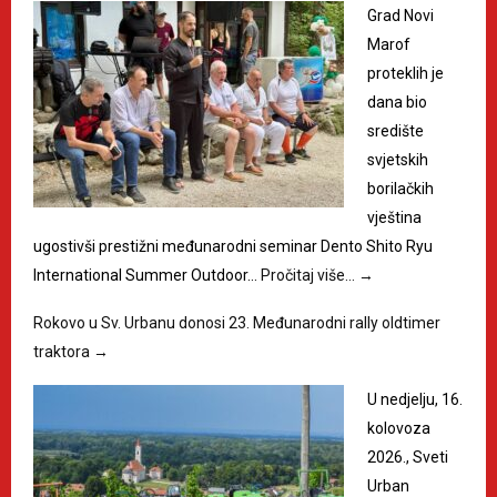
Grad Novi
Marof
proteklih je
dana bio
središte
svjetskih
borilačkih
vještina
ugostivši prestižni međunarodni seminar Dento Shito Ryu
International Summer Outdoor…
Pročitaj više…
→
Rokovo u Sv. Urbanu donosi 23. Međunarodni rally oldtimer
traktora
→
U nedjelju, 16.
kolovoza
2026., Sveti
Urban