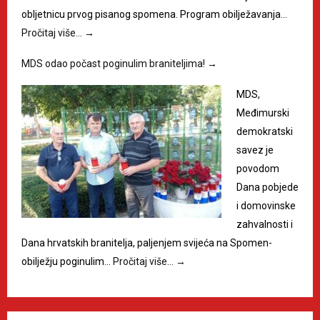
obljetnicu prvog pisanog spomena. Program obilježavanja…
Pročitaj više…
→
MDS odao počast poginulim braniteljima!
→
MDS,
Međimurski
demokratski
savez je
povodom
Dana pobjede
i domovinske
zahvalnosti i
Dana hrvatskih branitelja, paljenjem svijeća na Spomen-
obilježju poginulim…
Pročitaj više…
→