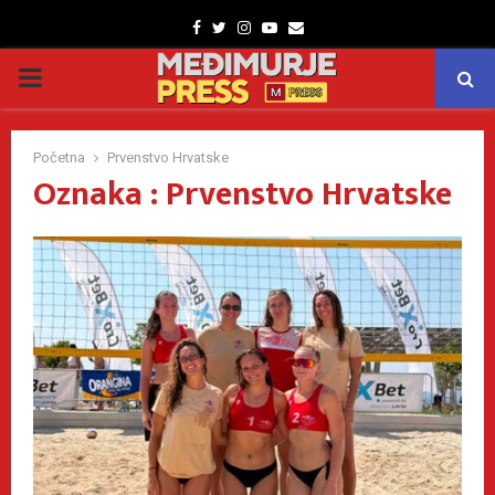
Facebook
Twitter
Instagram
Youtube
Email
PRIMARY
MENU
Početna
Prvenstvo Hrvatske
Oznaka : Prvenstvo Hrvatske