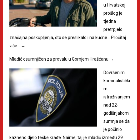
u Hrvatskoj
prošlog je
tjedna
pretrpjelo
značajna poskupljenja, što se preslikalo i na kućne…
Pročitaj
više…
→
Mladić osumnjičen za provalu u Gornjem Hrašćanu
→
Dovršenim
kriminalistički
m
istraživanjem
nad 22-
godišnjakom
sumnja se da
je počinio
kazneno djelo teške krađe. Naime, taj je mladić između 29.