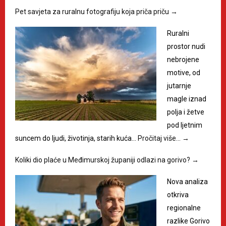
Pet savjeta za ruralnu fotografiju koja priča priču
→
Ruralni
prostor nudi
nebrojene
motive, od
jutarnje
magle iznad
polja i žetve
pod ljetnim
suncem do ljudi, životinja, starih kuća…
Pročitaj više…
→
Koliki dio plaće u Međimurskoj županiji odlazi na gorivo?
→
Nova analiza
otkriva
regionalne
razlike Gorivo