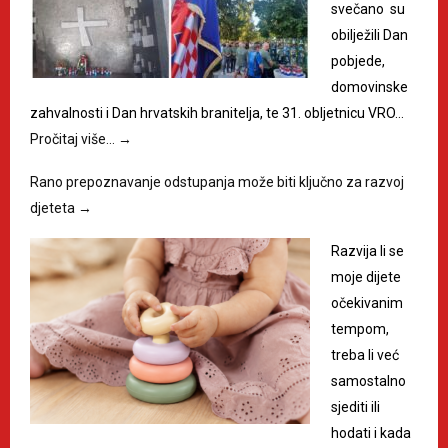
svečano su
obilježili Dan
pobjede,
domovinske
zahvalnosti i Dan hrvatskih branitelja, te 31. obljetnicu VRO…
Pročitaj više…
→
Rano prepoznavanje odstupanja može biti ključno za razvoj
djeteta
→
Razvija li se
moje dijete
očekivanim
tempom,
treba li već
samostalno
sjediti ili
hodati i kada