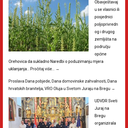
Obavještavaj
u se vlasnici ili
posjednici
poljoprivredn
og i drugog
zemljišta na
području
općine
Orehovica da sukladno Naredbi o poduzimanju mjera
uklanjanja…
Pročitaj više…
→
Proslava Dana pobjede, Dana domovinske zahvalnosti, Dana
hrvatskih branitelja, VRO Oluja u Svetom Juraju na Bregu
→
UDVDR Sveti
Juraj na
Bregu
organizirala