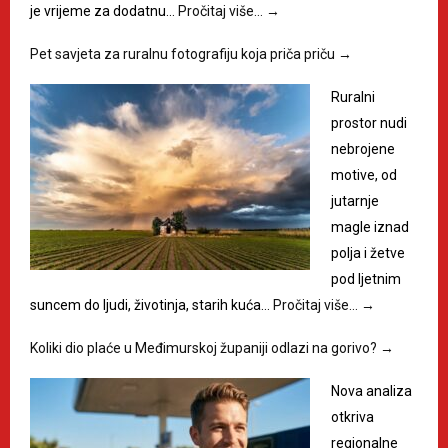
je vrijeme za dodatnu…
Pročitaj više…
→
Pet savjeta za ruralnu fotografiju koja priča priču
→
Ruralni
prostor nudi
nebrojene
motive, od
jutarnje
magle iznad
polja i žetve
pod ljetnim
suncem do ljudi, životinja, starih kuća…
Pročitaj više…
→
Koliki dio plaće u Međimurskoj županiji odlazi na gorivo?
→
Nova analiza
otkriva
regionalne