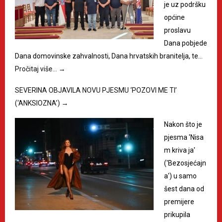
je uz podršku
općine
proslavu
Dana pobjede
Dana domovinske zahvalnosti, Dana hrvatskih branitelja, te…
Pročitaj više…
→
SEVERINA OBJAVILA NOVU PJESMU ‘POZOVI ME TI’
(‘ANKSIOZNA’)
→
Nakon što je
pjesma 'Nisa
m kriva ja'
('Bezosjećajn
a') u samo
šest dana od
premijere
prikupila