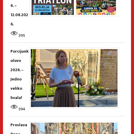
6. –
12.08.202
6.
395
Porcijunk
ulovo
2026. –
Jedno
veliko
hvala!
394
Proslava