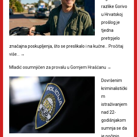
razlike Gorivo
u Hrvatskoj
prošlog je
tjedna
pretrpjelo
značajna poskupljenja, što se preslikalo i na kućne…
Pročitaj
više…
→
Mladić osumnjičen za provalu u Gornjem Hrašćanu
→
Dovršenim
kriminalistički
m
istraživanjem
nad 22-
godišnjakom
sumnja se da
je počinio