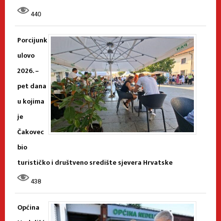
440
Porcijunk
ulovo
2026. –
pet dana
u kojima
je
Čakovec
bio
turističko i društveno središte sjevera Hrvatske
438
Općina