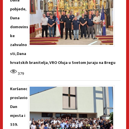
Dana
pobjede,
Dana
domovins
ke
zahvalno
sti, Dana
hrvatskih branitelja, VRO Oluja u Svetom Juraju na Bregu
379
Kuršanec
proslavio
Dan
mjesta i
559.