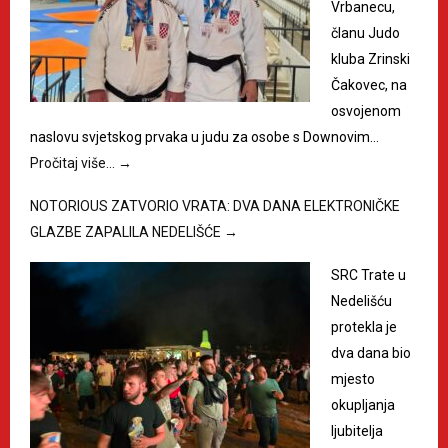
Vrbanecu,
članu Judo
kluba Zrinski
Čakovec, na
osvojenom
naslovu svjetskog prvaka u judu za osobe s Downovim…
Pročitaj više…
→
NOTORIOUS ZATVORIO VRATA: DVA DANA ELEKTRONIČKE
GLAZBE ZAPALILA NEDELIŠĆE
→
SRC Trate u
Nedelišću
protekla je
dva dana bio
mjesto
okupljanja
ljubitelja