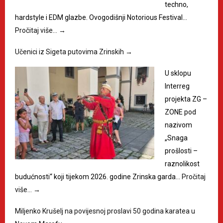
techno,
hardstyle i EDM glazbe. Ovogodišnji Notorious Festival…
Pročitaj više…
→
Učenici iz Sigeta putovima Zrinskih
→
U sklopu
Interreg
projekta ZG –
ZONE pod
nazivom
„Snaga
prošlosti –
raznolikost
budućnosti“ koji tijekom 2026. godine Zrinska garda…
Pročitaj
više…
→
Miljenko Krušelj na povijesnoj proslavi 50 godina karatea u