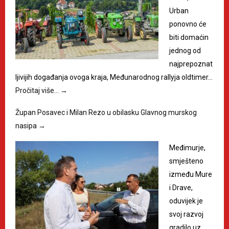
Urban
ponovno će
biti domaćin
jednog od
najprepoznat
ljivijih događanja ovoga kraja, Međunarodnog rallyja oldtimer…
Pročitaj više…
→
Župan Posavec i Milan Rezo u obilasku Glavnog murskog
nasipa
→
Međimurje,
smješteno
između Mure
i Drave,
oduvijek je
svoj razvoj
gradilo uz