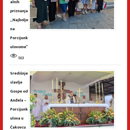
alnih
priznanja
„Najbolje
na
Porcijunk
ulovome”
563
Središnje
slavlje
Gospe od
Anđela –
Porcijunk
ulova u
Čakovcu