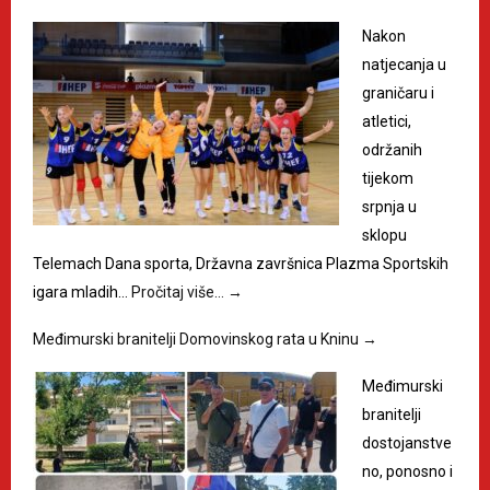
Nakon
natjecanja u
graničaru i
atletici,
održanih
tijekom
srpnja u
sklopu
Telemach Dana sporta, Državna završnica Plazma Sportskih
igara mladih…
Pročitaj više…
→
Međimurski branitelji Domovinskog rata u Kninu
→
Međimurski
branitelji
dostojanstve
no, ponosno i