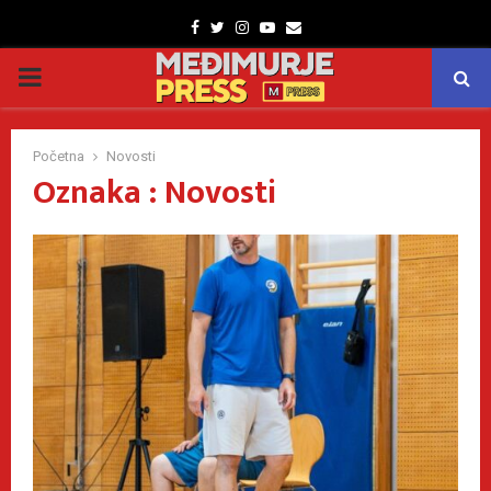
Facebook
Twitter
Instagram
Youtube
Email
PRIMARY
MENU
Početna
Novosti
Oznaka : Novosti