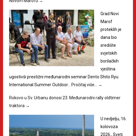
Novom Marofu
→
Grad Novi
Marof
proteklih je
dana bio
središte
svjetskih
borilačkih
vještina
ugostivši prestižni međunarodni seminar Dento Shito Ryu
International Summer Outdoor…
Pročitaj više…
→
Rokovo u Sv. Urbanu donosi 23. Međunarodni rally oldtimer
traktora
→
U nedjelju, 16.
kolovoza
2026., Sveti