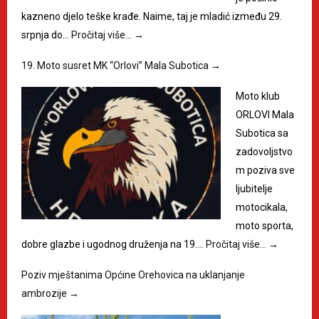
kazneno djelo teške krađe. Naime, taj je mladić između 29.
srpnja do…
Pročitaj više…
→
19. Moto susret MK “Orlovi” Mala Subotica
→
Moto klub
ORLOVI Mala
Subotica sa
zadovoljstvo
m poziva sve
ljubitelje
motocikala,
moto sporta,
dobre glazbe i ugodnog druženja na 19.…
Pročitaj više…
→
Poziv mještanima Općine Orehovica na uklanjanje
ambrozije
→