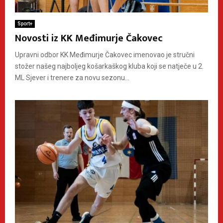
Sport+
Novosti iz KK Međimurje Čakovec
Upravni odbor KK Međimurje Čakovec imenovao je stručni
stožer našeg najboljeg košarkaškog kluba koji se natječe u 2.
ML Sjever i trenere za novu sezonu...