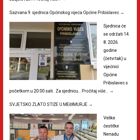
Sazvana 9. sjednica Općinskog vijeća Općine Pribislavec
→
Sjednica će
se održati 14.
8. 2026.
godine
(četvrtak) u
vijećnici
Općine
Pribislavec s
početkom u 20:00 sati. Za sjednicu…
Pročitaj više…
→
SVJETSKO ZLATO STIŽE U MEĐIMURJE
→
Velike
čestitke
Nenadu