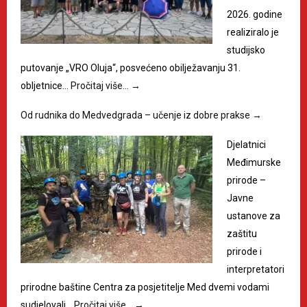
2026. godine
realiziralo je
studijsko
putovanje „VRO Oluja“, posvećeno obilježavanju 31.
obljetnice…
Pročitaj više…
→
Od rudnika do Medvedgrada – učenje iz dobre prakse
→
Djelatnici
Međimurske
prirode –
Javne
ustanove za
zaštitu
prirode i
interpretatori
prirodne baštine Centra za posjetitelje Med dvemi vodami
sudjelovali…
Pročitaj više…
→