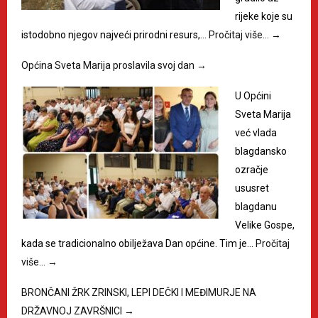
rijeke koje su
istodobno njegov najveći prirodni resurs,…
Pročitaj više…
→
Općina Sveta Marija proslavila svoj dan
→
U Općini
Sveta Marija
već vlada
blagdansko
ozračje
ususret
blagdanu
Velike Gospe,
kada se tradicionalno obilježava Dan općine. Tim je…
Pročitaj
više…
→
BRONČANI ŽRK ZRINSKI, LEPI DEČKI I MEĐIMURJE NA
DRŽAVNOJ ZAVRŠNICI
→