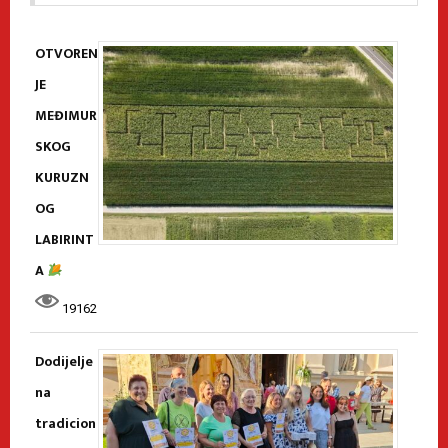
OTVOREN
JE
MEĐIMUR
SKOG
KURUZN
OG
LABIRINT
A
19162
Dodijelje
na
tradicion