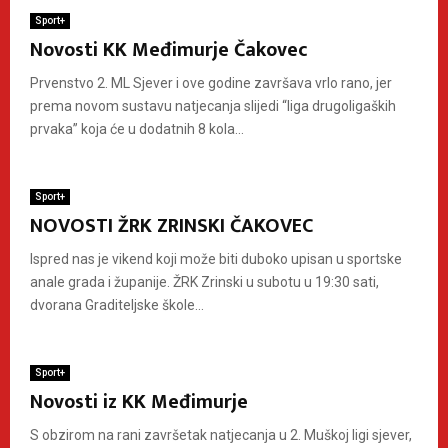
Sport+
Novosti KK Međimurje Čakovec
Prvenstvo 2. ML Sjever i ove godine završava vrlo rano, jer
prema novom sustavu natjecanja slijedi “liga drugoligaških
prvaka” koja će u dodatnih 8 kola...
Sport+
NOVOSTI ŽRK ZRINSKI ČAKOVEC
Ispred nas je vikend koji može biti duboko upisan u sportske
anale grada i županije. ŽRK Zrinski u subotu u 19:30 sati,
dvorana Graditeljske škole...
Sport+
Novosti iz KK Međimurje
S obzirom na rani završetak natjecanja u 2. Muškoj ligi sjever,