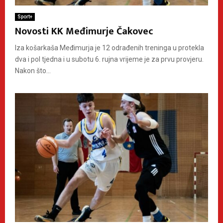
Sport+
Novosti KK Međimurje Čakovec
Iza košarkaša Međimurja je 12 odrađenih treninga u protekla
dva i pol tjedna i u subotu 6. rujna vrijeme je za prvu provjeru.
Nakon što...