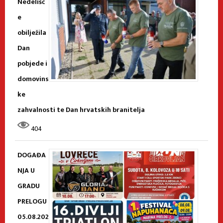
Nedelišć
e
obilježila
Dan
pobjede i
domovins
ke
zahvalnosti te Dan hrvatskih branitelja
404
DOGAĐA
NJA U
GRADU
PRELOGU
05.08.202